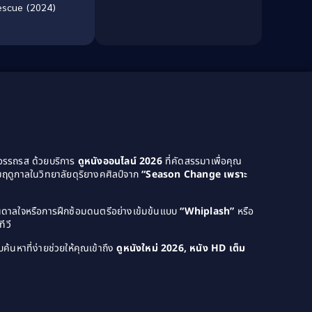
escue (2024)
Culture
(8)
Dance เต้น
(13)
Dark Comedy ตลกร้าย
(11)
Detective
(21)
Detective สืบสวน
(46)
Detective สืบสวน
(40)
ยอรรถรส ด้วยบริการ
ดูหนังออนไลน์ 2026
ที่คัดสรรมาเพื่อคุณ
ฤดูกาลในวิทยาลัยดุริยางคศิลป์จาก
“Season Change เพราะ
Disaster
(22)
บันดาลใจหรือการฝึกซ้อมดนตรีอย่างเข้มข้นแบบ
“Whiplash”
หรือ
Disney+
(42)
ีวี
Documentary สารคดี
(4)
ค้นหาที่ง่ายช่วยให้คุณเข้าถึง
ดูหนังใหม่ 2026, หนัง HD เต็ม
Documentary สารคดี
(58)
Drama ดราม่า
(120)