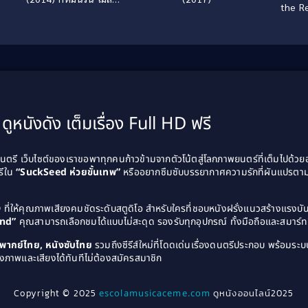
the R
คำสัญญาพ่อ
ดูหนังดัง เต็มเรื่อง Full HD ฟรี
รี เว็บไซต์ของเราขอพาทุกคนก้าวข้ามจากตัวโน้ตสู่โลกภาพยนตร์ที่เต็มไปด้ว
รีใน
“SuckSeed ห่วยขั้นเทพ”
หรืออยากซึมซับบรรยากาศความรักที่ผันแปรตาม
D
ที่ให้คุณภาพเสียงคมชัดระดับสตูดิโอ สำหรับใครที่ชอบหนังฝรั่งแนวสร้างแรง
and”
คุณสามารถเลือกชมได้แบบไม่สะดุด รองรับทุกอุปกรณ์ ทั้งมือถือและสมาร์ทท
ังพากย์ไทย, หนังซับไทย
รวมถึงซีรีส์ใหม่ที่โดดเด่นเรื่องดนตรีประกอบ พร้อมระบบ
งภาพและเสียงได้ทันทีไม่ต้องสมัครสมาชิก
Copyright © 2025
escolamusicaceme.com
ดูหนังออนไลน์2025