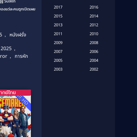
gg Sulkin
Based on a True Story เรื่องจริง
2017
2016
ืดของแต่ละคนถูกเปิดเผย
(20)
2015
2014
Based on a True Story เรื่องจริง
2013
2012
(16)
2011
2010
5
,
หนังฝรั่ง
2009
Based on Novel
(6)
2008
 2025
,
2007
2006
Betrayal
(1)
rror
,
การหัก
2005
2004
Biography
(3)
2003
2002
2001
2000
Biography ชีวประวัติ
(26)
1999
1998
ากย์ไทย
Biography ชีวิตจริง
(41)
Full HD
1997
1996
1995
1994
Black Comedy
(10)
1993
1992
Classic หนังคลาสสิก
(134)
1991
1990
Classic หนังคลาสสิก
(21)
1989
1988