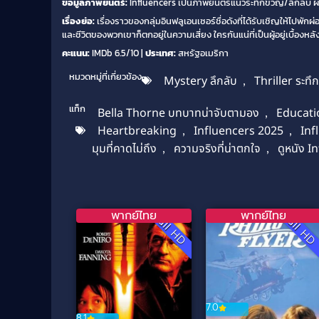
ข้อมูลภาพยนตร์:
Influencers เป็นภาพยนตร์แนวระทึกขวัญ/ลึกลับ 
เรื่องย่อ:
เรื่องราวของกลุ่มอินฟลูเอนเซอร์ชื่อดังที่ได้รับเชิญให้ไปพ
และชีวิตของพวกเขาก็ตกอยู่ในความเสี่ยง ใครกันแน่ที่เป็นผู้อยู่เบื้อ
คะแนน:
IMDb 6.5/10 |
ประเทศ:
สหรัฐอเมริกา
หมวดหมู่ที่เกี่ยวข้อง
Mystery ลึกลับ
,
Thriller ระทึ
แท็ก
Bella Thorne บทบาทน่าจับตามอง
,
Educati
Heartbreaking
,
Influencers 2025
,
Inf
มุมที่คาดไม่ถึง
,
ความจริงที่น่าตกใจ
,
ดูหนัง I
พากย์ไทย
พากย์ไทย
Full HD
Full H
7.0
8.1