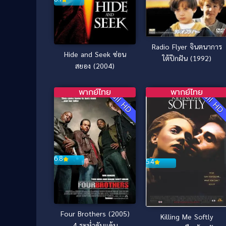
Radio Flyer จินตนาการ
Hide and Seek ซ่อน
ใต้ปีกฝัน (1992)
สยอง (2004)
พากย์ไทย
พากย์ไทย
Full HD
Full H
6.8
5.4
Four Brothers (2005)
Killing Me Softly
4 ระห่ำดับแค้น