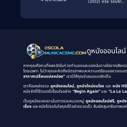
(2002) หรือ ร้อนรัก
ลอบฆ่า
ดูหนังออนไลน์ 
หากคุณคือคนที่หลงรักในท่วงทำนองและแรงบันดาลใจจากเสียงดนต
โดยเฉพาะ ไม่ว่าคุณจะคิดถึงมิตรภาพและความเกรียนของวงดนต
อากาศเปลี่ยนแปลงบ่อย”
เรามีให้คุณรับชมแบบจัดเต็ม
เราคือแหล่งรวม
ดูหนังออนไลน์, ดูหนังใหม่ชนโรง
และ
หนัง H
หนังรักที่ใช้ดนตรีเชื่อมใจอย่าง
“Begin Again”
และ
“La La L
เว็บดูหนังของเราเน้นการรวมหมวดหมู่
ดูหนังออนไลน์ฟรี, ดูหน
เรื่อง
และหนังโปรดในใจคุณได้อย่างรวดเร็ว สัมผัสสุนทรียภาพแห่