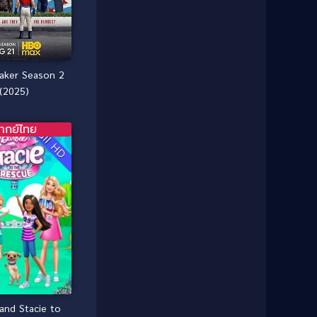
1987
1986
Classic หนังคลาสสิก
(25)
1985
1984
Comedy ตลก
(46)
1983
1982
1981
1980
Comedy ตลก
(515)
aker Season 2
1979
1978
(2025)
Comedy ตลกขบขัน
(4)
1976
1975
ากย์ไทย
Coming of Age ก้าวพ้นวัย
(1)
Full HD
1974
1972
1971
1970
Coming-of-Age
(3)
1969
1968
Coming-of-age ชีวิตวัยรุ่น
(21)
1964
1963
1962
1956
Community
(1)
1954
1950
Crime อาชญากรรม
(78)
1940
Crime อาชญากรรม
(289)
Cult Film
(4)
 and Stacie to