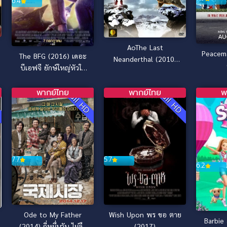
6.4
AoThe Last
Peacem
The BFG (2016) เดอะ
Neanderthal (2010)
บีเอฟจี ยักษ์ใหญ่หัวใจ
ดึกดำบรรพ์พันธุ์มนุษย์
หล่อ
หิน
พากย์ไทย
พากย์ไทย
พ
D
Full HD
Full HD
7.7
5.7
6.2
Ode to My Father
Wish Upon พร ขอ ตาย
Barbie
(2014) กี่หมื่นวัน ไม่ลืม
(2017)