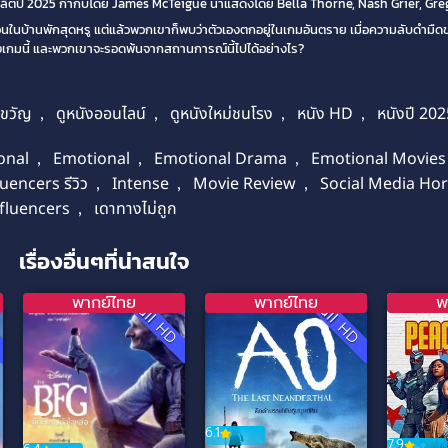
ผลิตปี 2025 กำกับโดย James McTeigue นำแสดงโดย Bella Thorne, Nash Grier, Gre
ักผ่อนในบ้านพักสุดหรู แต่แล้วพวกเขาก็พบว่าตัวเองตกอยู่ในเกมอันตราย เมื่อความลับดำม
งหลังเกมนี้ และพวกเขาจะรอดพ้นจากสถานการณ์นี้ไปได้อย่างไร?
กขวัญ
,
ดูหนังออนไลน์
,
ดูหนังใหม่ชนโรง
,
หนัง HD
,
หนังปี 202
onal
,
Emotional
,
Emotional Drama
,
Emotional Movies
luencers รีวิว
,
Intense
,
Movie Review
,
Social Media Ho
nfluencers
,
เดาทางไม่ถูก
เรื่องอื่นๆที่น่าสนใจ
พากย์ไทย
พากย์ไทย
พ
D
Full HD
Full HD
6.1
7.9