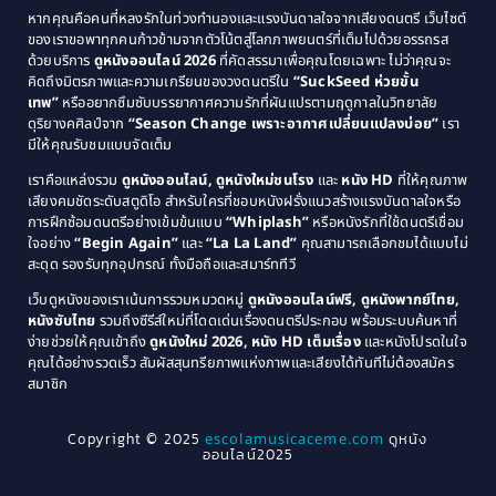
Classic หนังคลาสสิก
(25)
หากคุณคือคนที่หลงรักในท่วงทำนองและแรงบันดาลใจจากเสียงดนตรี เว็บไซต์
1989
1988
ของเราขอพาทุกคนก้าวข้ามจากตัวโน้ตสู่โลกภาพยนตร์ที่เต็มไปด้วยอรรถรส
Comedy ตลก
(46)
ด้วยบริการ
ดูหนังออนไลน์ 2026
ที่คัดสรรมาเพื่อคุณโดยเฉพาะ ไม่ว่าคุณจะ
1987
1986
คิดถึงมิตรภาพและความเกรียนของวงดนตรีใน
“SuckSeed ห่วยขั้น
1985
1984
Comedy ตลก
(515)
เทพ”
หรืออยากซึมซับบรรยากาศความรักที่ผันแปรตามฤดูกาลในวิทยาลัย
ดุริยางคศิลป์จาก
“Season Change เพราะอากาศเปลี่ยนแปลงบ่อย”
เรา
1983
1982
มีให้คุณรับชมแบบจัดเต็ม
Comedy ตลกขบขัน
(4)
1981
1980
เราคือแหล่งรวม
ดูหนังออนไลน์, ดูหนังใหม่ชนโรง
และ
หนัง HD
ที่ให้คุณภาพ
1979
Coming of Age ก้าวพ้นวัย
(1)
1978
เสียงคมชัดระดับสตูดิโอ สำหรับใครที่ชอบหนังฝรั่งแนวสร้างแรงบันดาลใจหรือ
การฝึกซ้อมดนตรีอย่างเข้มข้นแบบ
“Whiplash”
หรือหนังรักที่ใช้ดนตรีเชื่อม
1976
1975
Coming-of-Age
(3)
ใจอย่าง
“Begin Again”
และ
“La La Land”
คุณสามารถเลือกชมได้แบบไม่
1974
1972
สะดุด รองรับทุกอุปกรณ์ ทั้งมือถือและสมาร์ททีวี
Coming-of-age ชีวิตวัยรุ่น
(21)
1971
1970
เว็บดูหนังของเราเน้นการรวมหมวดหมู่
ดูหนังออนไลน์ฟรี, ดูหนังพากย์ไทย,
หนังซับไทย
รวมถึงซีรีส์ใหม่ที่โดดเด่นเรื่องดนตรีประกอบ พร้อมระบบค้นหาที่
1969
1968
Community
(1)
ง่ายช่วยให้คุณเข้าถึง
ดูหนังใหม่ 2026, หนัง HD เต็มเรื่อง
และหนังโปรดในใจ
1964
1963
คุณได้อย่างรวดเร็ว สัมผัสสุนทรียภาพแห่งภาพและเสียงได้ทันทีไม่ต้องสมัคร
Crime อาชญากรรม
(78)
สมาชิก
1962
1956
1954
1950
Crime อาชญากรรม
(289)
Copyright © 2025
escolamusicaceme.com
ดูหนัง
1940
ออนไลน์2025
Cult Film
(4)