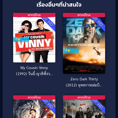
เรื่องอื่นๆที่น่าสนใจ
พากย์ไทย
พากย์ไทย
Full HD
Full HD
7.6
7.4
My Cousin Vinny
(1992) วินนี่ ญาติพี่รวม
Zero Dark Thirty
มิตร
(2012) ยุทธการถล่มบิน
ลาเดน
พากย์ไทย
พากย์ไทย
Full HD
Full HD