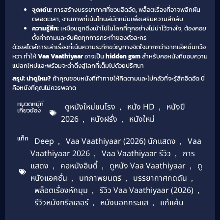
จุดเด่น:
การสร้างบรรยากาศที่ชวนอึดอัด, พล็อตเรื่องที่อาจพลิกผัน
ตลอดเวลา, งานภาพที่เน้นโทนสีมืดหม่นเพื่อเสริมความลึกลับ
ความรู้สึก:
เหมือนถูกดึงเข้าไปในโลกที่ทุกอย่างไม่น่าไว้วางใจ, ต้องคอย
ตั้งคำถามและจับผิดทุกการกระทำของตัวละคร
ด้วยสไตล์การเล่าเรื่องที่เน้นความระทึกขวัญทางจิตใจมากกว่าฉากแอ็คชั่นหวือ
หวา ทำให้
Vaa Vaathiyaar
อาจเป็น
hidden gem
สำหรับคอหนังที่ชอบความ
แปลกใหม่และพร้อมจะดำดิ่งสู่โลกที่เต็มไปด้วยปริศนา
สรุป: น่าดูไหม?
ถ้าคุณชอบหนังที่ท้าทายให้คิดตามและไม่กลัวที่จะรู้สึกอึดอัด นี่
คือหนังที่คุณไม่ควรพลาด
หมวดหมู่ที่
ดูหนังใหม่ชนโรง
,
หนัง HD
,
หนังปี
เกี่ยวข้อง
2026
,
หนังฝรั่ง
,
หนังใหม่
แท็ก
Deep
,
Vaa Vaathiyaar (2026) นักแสดง
,
Vaa
Vaathiyaar 2026
,
Vaa Vaathiyaar รีวิว
,
การ
แสดง
,
คอหนังอินดี้
,
ดูหนัง Vaa Vaathiyaar
,
ดู
หนังแอคชั่น
,
บทภาพยนตร์
,
บรรยากาศกดดัน
,
พล็อตเรื่องหักมุม
,
รีวิว Vaa Vaathiyaar (2026)
,
รีวิวหนังทริลเลอร์
,
หนังนอกกระแส
,
แก้แค้น