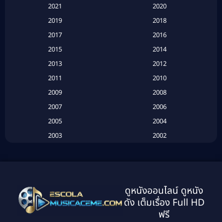
Based on a True Story สร้างจากเรื่องจริง
(2)
2021
2020
2019
2018
Based on a True Story เรื่องจริง
(20)
2017
2016
Based on a True Story เรื่องจริง
(16)
2015
2014
2013
2012
Based on Novel
(6)
2011
2010
Betrayal
(1)
2009
2008
Biography
(3)
2007
2006
2005
2004
Biography ชีวประวัติ
(26)
2003
2002
Biography ชีวิตจริง
(41)
2001
2000
1999
1998
Black Comedy
(10)
1997
1996
Classic หนังคลาสสิก
(134)
ดูหนังออนไลน์ ดูหนัง
1995
1994
ดัง เต็มเรื่อง Full HD
Classic หนังคลาสสิก
(21)
1993
1992
ฟรี
1991
1990