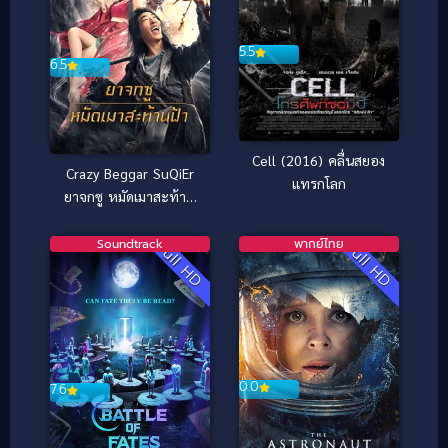
5.5
6.5
Cell (2016) คลื่นสยอง
Crazy Beggar SuQiEr
แทรกโลก
ยาจกซู หมัดเมาสะท้าน
ฟ้า (2026)
Soundtrack
พากย์ไทย
Full HD
Full HD
0.0
7.6