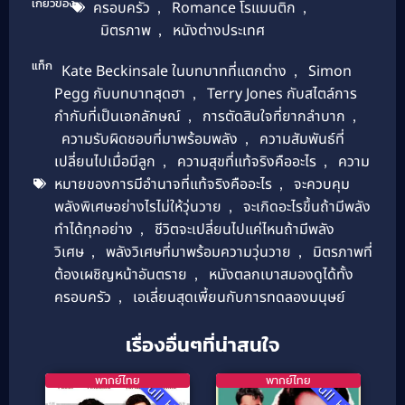
เกี่ยวข้อง
ครอบครัว
,
Romance โรแมนติก
,
มิตรภาพ
,
หนังต่างประเทศ
แท็ก
Kate Beckinsale ในบทบาทที่แตกต่าง
,
Simon
Pegg กับบทบาทสุดฮา
,
Terry Jones กับสไตล์การ
กำกับที่เป็นเอกลักษณ์
,
การตัดสินใจที่ยากลำบาก
,
ความรับผิดชอบที่มาพร้อมพลัง
,
ความสัมพันธ์ที่
เปลี่ยนไปเมื่อมีลูก
,
ความสุขที่แท้จริงคืออะไร
,
ความ
หมายของการมีอำนาจที่แท้จริงคืออะไร
,
จะควบคุม
พลังพิเศษอย่างไรไม่ให้วุ่นวาย
,
จะเกิดอะไรขึ้นถ้ามีพลัง
ทำได้ทุกอย่าง
,
ชีวิตจะเปลี่ยนไปแค่ไหนถ้ามีพลัง
วิเศษ
,
พลังวิเศษที่มาพร้อมความวุ่นวาย
,
มิตรภาพที่
ต้องเผชิญหน้าอันตราย
,
หนังตลกเบาสมองดูได้ทั้ง
ครอบครัว
,
เอเลี่ยนสุดเพี้ยนกับการทดลองมนุษย์
เรื่องอื่นๆที่น่าสนใจ
พากย์ไทย
พากย์ไทย
Full HD
Full HD