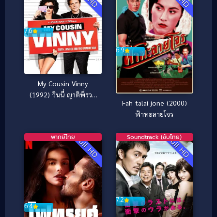
7.6
6.9
My Cousin Vinny
(1992) วินนี่ ญาติพี่รวม
Fah talai jone (2000)
มิตร
ฟ้าทะลายโจร
พากย์ไทย
Soundtrack (ซับไทย)
Full HD
Full HD
7.2
6.4