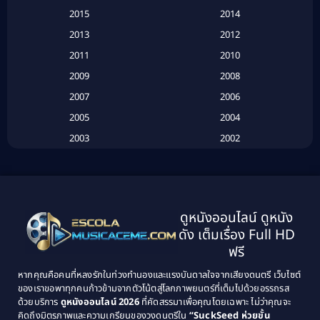
Based on a True Story เรื่องจริง
(20)
2015
2014
2013
2012
Based on Novel
(6)
2011
2010
Betrayal
(1)
2009
2008
Biography
(3)
2007
2006
2005
2004
Biography ชีวประวัติ
(26)
2003
2002
Biography ชีวิตจริง
(41)
2001
2000
1999
1998
Black Comedy
(10)
1997
1996
Classic หนังคลาสสิก
(25)
ดูหนังออนไลน์ ดูหนัง
1995
1994
ดัง เต็มเรื่อง Full HD
Classic หนังคลาสสิก
(134)
1993
1992
ฟรี
1991
1990
Classic หนังคลาสสิก
(21)
หากคุณคือคนที่หลงรักในท่วงทำนองและแรงบันดาลใจจากเสียงดนตรี เว็บไซต์
1989
1988
ของเราขอพาทุกคนก้าวข้ามจากตัวโน้ตสู่โลกภาพยนตร์ที่เต็มไปด้วยอรรถรส
Comedy ตลก
(515)
ด้วยบริการ
ดูหนังออนไลน์ 2026
ที่คัดสรรมาเพื่อคุณโดยเฉพาะ ไม่ว่าคุณจะ
1987
1986
คิดถึงมิตรภาพและความเกรียนของวงดนตรีใน
“SuckSeed ห่วยขั้น