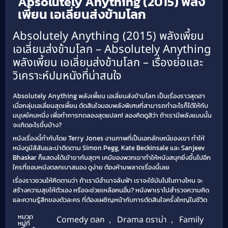
Absolutely Anything (2015) พลัง
เพี้ยน เอเลี่ยนส่งข้ามโลก
Absolutely Anything (2015) พลังเพี้ยน
เอเลี่ยนส่งข้ามโลก – Absolutely Anything
พลังเพี้ยน เอเลี่ยนส่งข้ามโลก – เรื่องย่อและ
วิเคราะห์ปมหนังที่น่าสนใจ
Absolutely Anything พลังเพี้ยน เอเลี่ยนส่งข้ามโลก เป็นเรื่องราวสุดฮา
เมื่อกลุ่มเอเลี่ยนสุดเพี้ยน ตัดสินใจมอบพลังพิเศษที่สามารถทำอะไรก็ได้ให้กับ
มนุษย์คนหนึ่ง เพื่อทำการทดลองสุดแปลก! ลองคิดดูสิว่า ถ้าเรามีพลังแบบนั้น
จะเกิดอะไรขึ้นบ้าง?
หนังเรื่องนี้กำกับโดย Terry Jones งานภาพที่เป็นเอกลักษณ์ของเขา ทำให้
หนังดูมีสีสันและน่าติดตาม Simon Pegg, Kate Beckinsale และ Sanjeev
Bhaskar ก็แสดงได้เข้าขากันสุดๆ เคมีของพวกเขาทำให้หนังสนุกยิ่งขึ้นไปอีก
ใครที่ชอบหนังตลกเบาสมอง ดูง่าย ต้องห้ามพลาดเรื่องนี้เลย
เรื่องราวชวนให้คิดตามว่า ถ้าเรามีอำนาจล้นฟ้า เราจะใช้มันไปในทางไหน จะ
สร้างความสุขให้ตัวเอง หรือจะช่วยเหลือคนอื่น? หนังพาเราไปสำรวจความคิด
และความรู้สึกของตัวละคร ที่ต้องเผชิญหน้ากับการตัดสินใจครั้งใหญ่ในชีวิต
หมวด
Comedy ตลก
,
Drama ดราม่า
,
Family
หมู่ที่