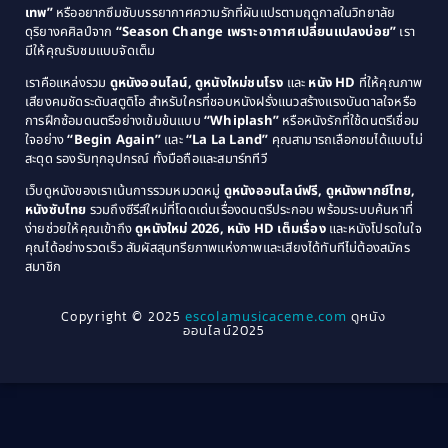
1985
1984
Comedy ตลก
(46)
เทพ”
หรืออยากซึมซับบรรยากาศความรักที่ผันแปรตามฤดูกาลในวิทยาลัย
ดุริยางคศิลป์จาก
“Season Change เพราะอากาศเปลี่ยนแปลงบ่อย”
เรา
1983
1982
มีให้คุณรับชมแบบจัดเต็ม
Comedy ตลกขบขัน
(4)
1981
1980
เราคือแหล่งรวม
ดูหนังออนไลน์, ดูหนังใหม่ชนโรง
และ
หนัง HD
ที่ให้คุณภาพ
1979
Coming of Age ก้าวพ้นวัย
(1)
1978
เสียงคมชัดระดับสตูดิโอ สำหรับใครที่ชอบหนังฝรั่งแนวสร้างแรงบันดาลใจหรือ
การฝึกซ้อมดนตรีอย่างเข้มข้นแบบ
“Whiplash”
หรือหนังรักที่ใช้ดนตรีเชื่อม
1976
1975
Coming-of-Age
(3)
ใจอย่าง
“Begin Again”
และ
“La La Land”
คุณสามารถเลือกชมได้แบบไม่
1974
1972
สะดุด รองรับทุกอุปกรณ์ ทั้งมือถือและสมาร์ททีวี
Coming-of-age ชีวิตวัยรุ่น
(21)
1971
1970
เว็บดูหนังของเราเน้นการรวมหมวดหมู่
ดูหนังออนไลน์ฟรี, ดูหนังพากย์ไทย,
หนังซับไทย
รวมถึงซีรีส์ใหม่ที่โดดเด่นเรื่องดนตรีประกอบ พร้อมระบบค้นหาที่
1969
1968
Community
(1)
ง่ายช่วยให้คุณเข้าถึง
ดูหนังใหม่ 2026, หนัง HD เต็มเรื่อง
และหนังโปรดในใจ
1964
1963
คุณได้อย่างรวดเร็ว สัมผัสสุนทรียภาพแห่งภาพและเสียงได้ทันทีไม่ต้องสมัคร
Crime อาชญากรรม
(289)
สมาชิก
1962
1956
1954
1950
Crime อาชญากรรม
(78)
Copyright © 2025
escolamusicaceme.com
ดูหนัง
1940
ออนไลน์2025
Cult Film
(4)
Culture
(8)
Dance เต้น
(13)