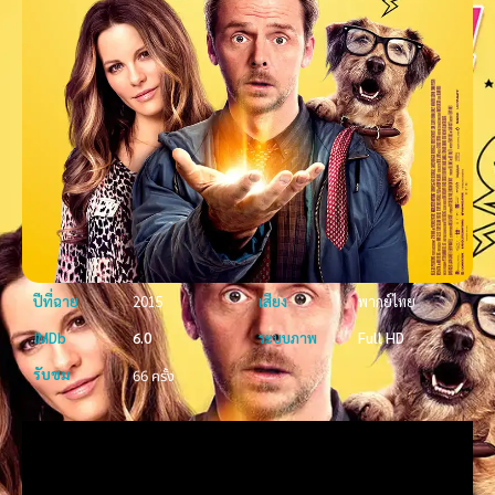
ปีที่ฉาย
2015
เสียง
พากย์ไทย
IMDb
6.0
ระบบภาพ
Full HD
รับชม
66 ครั้ง