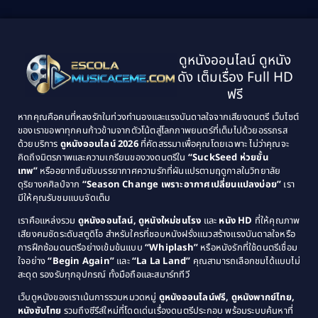
2001
2000
1999
1998
Black Comedy
(10)
1997
1996
Classic หนังคลาสสิก
(134)
ดูหนังออนไลน์ ดูหนัง
1995
1994
ดัง เต็มเรื่อง Full HD
Classic หนังคลาสสิก
(21)
1993
1992
ฟรี
1991
1990
Classic หนังคลาสสิก
(25)
หากคุณคือคนที่หลงรักในท่วงทำนองและแรงบันดาลใจจากเสียงดนตรี เว็บไซต์
1989
1988
ของเราขอพาทุกคนก้าวข้ามจากตัวโน้ตสู่โลกภาพยนตร์ที่เต็มไปด้วยอรรถรส
Comedy ตลก
(46)
ด้วยบริการ
ดูหนังออนไลน์ 2026
ที่คัดสรรมาเพื่อคุณโดยเฉพาะ ไม่ว่าคุณจะ
1987
1986
คิดถึงมิตรภาพและความเกรียนของวงดนตรีใน
“SuckSeed ห่วยขั้น
1985
1984
Comedy ตลก
(515)
เทพ”
หรืออยากซึมซับบรรยากาศความรักที่ผันแปรตามฤดูกาลในวิทยาลัย
ดุริยางคศิลป์จาก
“Season Change เพราะอากาศเปลี่ยนแปลงบ่อย”
เรา
1983
1982
มีให้คุณรับชมแบบจัดเต็ม
Comedy ตลกขบขัน
(4)
1981
1980
เราคือแหล่งรวม
ดูหนังออนไลน์, ดูหนังใหม่ชนโรง
และ
หนัง HD
ที่ให้คุณภาพ
1979
Coming of Age ก้าวพ้นวัย
(1)
1978
เสียงคมชัดระดับสตูดิโอ สำหรับใครที่ชอบหนังฝรั่งแนวสร้างแรงบันดาลใจหรือ
การฝึกซ้อมดนตรีอย่างเข้มข้นแบบ
“Whiplash”
หรือหนังรักที่ใช้ดนตรีเชื่อม
1976
1975
Coming-of-Age
(3)
ใจอย่าง
“Begin Again”
และ
“La La Land”
คุณสามารถเลือกชมได้แบบไม่
1974
1972
สะดุด รองรับทุกอุปกรณ์ ทั้งมือถือและสมาร์ททีวี
Coming-of-age ชีวิตวัยรุ่น
(21)
1971
1970
เว็บดูหนังของเราเน้นการรวมหมวดหมู่
ดูหนังออนไลน์ฟรี, ดูหนังพากย์ไทย,
หนังซับไทย
รวมถึงซีรีส์ใหม่ที่โดดเด่นเรื่องดนตรีประกอบ พร้อมระบบค้นหาที่
1969
1968
Community
(1)