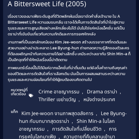
A Bittersweet Life (2005)
เรื่องราวของมาเฟียระดับสูงที่ชีวิตพลิกผันเมื่อเขาขัดคำสั่งเจ้านาย ใน A
Bittersweet Life หวานอมขมกลืน เราจะได้เห็นการตัดสินใจที่นำไปสู่ความ
รุนแรงและการสูญเสียอย่างหลีกเลี่ยงไม่ได้ มันไม่ใช่แค่หนังแอ็คชั่น แต่เป็น
ดราม่าที่เข้มข้นเกี่ยวกับความภักดีและการทรยศหักหลัง
งานภาพที่เป็นเอกลักษณ์ของ Kim Jee-woon สร้างบรรยากาศที่กดดันและ
สวยงามอย่างน่าประหลาด Lee Byung-hun ถ่ายทอดความรู้สึกของตัวละคร
ที่ต้องเผชิญหน้ากับความตายได้อย่างลึกซึ้ง เคมีระหว่างเขากับ Shin Min-a ก็
เป็นอีกจุดที่ทำให้หนังเรื่องนี้น่าติดตาม
ภาพยนตร์เรื่องนี้ไม่ได้มีแค่ฉากแอ็คชั่นที่น่าตื่นเต้น แต่ยังตั้งคำถามถึงคุณค่า
ของชีวิตและการตัดสินใจที่เราเลือกเดิน มันเป็นการผสมผสานระหว่างความ
รุนแรงและความอ่อนโยนที่ทำให้ผู้ชมต้องขบคิดตามไป
หมวดหมู่ที่
Crime อาชญากรรม
,
Drama ดราม่า
,
เกี่ยวข้อง
Thriller เขย่าขวัญ
,
หนังต่างประเทศ
แท็ก
Kim Jee-woon งานภาพสุดอลังการ
,
Lee Byung-
hun กับบทบาทสุดดราม่า
,
Shin Min-a ในโลก
อาชญากรรม
,
การตัดสินใจที่เปลี่ยนชีวิต
,
การ
ทรยศในโลกมาเฟีย
,
ความตายที่คืบคลานเข้ามา