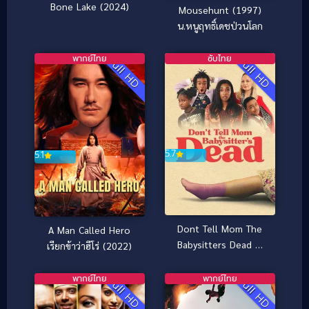
Bone Lake (2024)
Mousehunt (1997)
น.หนูฤทธิ์เดชป่วนโลก
พากย์ไทย
ซับไทย
Full HD
Full HD
5.7
5.1
Dont Tell Mom The
A Man Called Hero
Babysitters Dead พี่
เรียกข้าว่าฮีโร่ (2022)
เลี้ยงไม่อยู่ พวกหนูทำไงดี
(2024)
พากย์ไทย
พากย์ไทย
Full HD
Full HD