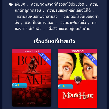
เงียบๆ
,
ความผิดพลาดที่ต้องชดใช้ด้วยชีวิต
,
ความ
ภักดีที่ถูกทดสอบ
,
ความรุนแรงที่หลีกเลี่ยงไม่ได้
,
ความสัมพันธ์ที่พังทลายลง
,
จะเกิดอะไรขึ้นเมื่อขัดคำ
สั่ง
,
ชีวิตที่ไม่มีทางเลือก
,
ชีวิตมาเฟียสุดขั้ว
,
ผล
ของการไม่เชื่อฟัง
,
เมื่อชีวิตแขวนอยู่บนเส้นด้าย
เรื่องอื่นๆที่น่าสนใจ
Soundtrack
พากย์ไทย
Full HD
Full HD
0.0
6.5