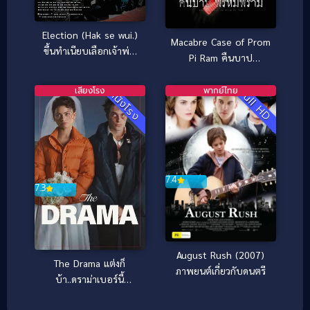
Election (Hak se wui.)
Macabre Case of Prom
ขึ้นทำเนียบเลือกเจ้าพ่อ
Pi Ram คืนบาป
(2005)
พรหมพิราม (2003)
เสียงโรง
พากย์ไทย
Full HD
หนังโรง
7.4
7.3
August Rush (2007)
The Drama แต่งก็
ภาพยนต์เกี่ยวกับดนตรี
บ้า..ดราม่าเบอร์นี้
(2026)