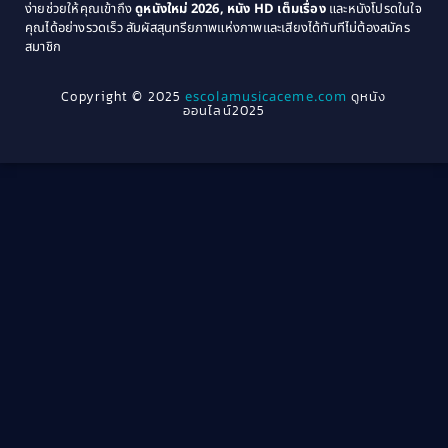
ง่ายช่วยให้คุณเข้าถึง
ดูหนังใหม่ 2026, หนัง HD เต็มเรื่อง
และหนังโปรดในใจ
1964
1963
คุณได้อย่างรวดเร็ว สัมผัสสุนทรียภาพแห่งภาพและเสียงได้ทันทีไม่ต้องสมัคร
Crime อาชญากรรม
(78)
สมาชิก
1962
1956
1954
1950
Crime อาชญากรรม
(289)
Copyright © 2025
escolamusicaceme.com
ดูหนัง
1940
ออนไลน์2025
Cult Film
(4)
Culture
(8)
Dance เต้น
(13)
Dark Comedy ตลกร้าย
(11)
Detective
(21)
Detective สืบสวน
(46)
Detective สืบสวน
(40)
Disaster
(22)