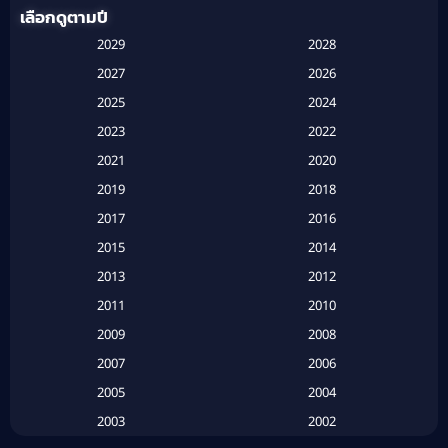
เลือกดูตามปี
Anthology
(1)
2029
2028
Apple TV
(20)
2027
2026
2025
2024
Apple TV+
(120)
2023
2022
Based on a True Story สร้างจากเรื่องจริง
(2)
2021
2020
2019
2018
Based on a True Story เรื่องจริง
(20)
2017
2016
Based on a True Story เรื่องจริง
(16)
2015
2014
2013
2012
Based on Novel
(6)
2011
2010
Betrayal
(1)
2009
2008
Biography
(3)
2007
2006
2005
2004
Biography ชีวประวัติ
(26)
2003
2002
Biography ชีวิตจริง
(41)