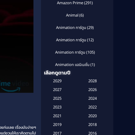
Amazon Prime
(291)
Animal
(6)
Animation การ์ตูน
(29)
Animation การ์ตูน
(12)
Animation การ์ตูน
(105)
Animation แอนิเมชั่น
(1)
เลือกดูตามปี
Anthology
(1)
2029
2028
Apple TV
(20)
2027
2026
2025
2024
Apple TV+
(120)
2023
2022
Based on a True Story สร้างจาก
2021
2020
เรื่องจริง
(2)
2019
2018
ก่นเลย เรื่องมันง่ายๆ
Based on a True Story เรื่องจริง
่ายแต่ชวนให้เราคิดตามไป
2017
2016