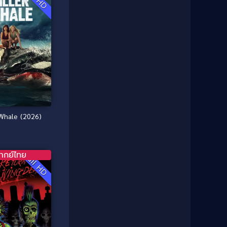
1985
1984
Comedy ตลก
(46)
1983
1982
1981
1980
Comedy ตลก
(515)
1979
1978
Comedy ตลกขบขัน
(4)
1976
1975
Coming of Age ก้าวพ้นวัย
(1)
1974
1972
1971
1970
Coming-of-Age
(3)
1969
1968
 Whale (2026)
Coming-of-age ชีวิตวัยรุ่น
(21)
1964
1963
1962
1956
Community
(1)
1954
1950
ากย์ไทย
Full HD
Crime อาชญากรรม
(78)
1940
Crime อาชญากรรม
(289)
Cult Film
(4)
Culture
(8)