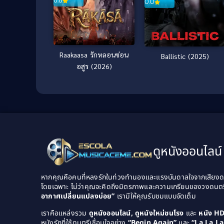
6.8
0.0
Raakaasa รักหลอนซ่อน
Ballistic (2025)
อสูร (2026)
ดูหนังออนไลน์ 
หากคุณคือคนที่หลงรักในท่วงทำนองและแรงบันดาลใจจากเสียงดนต
โดยเฉพาะ ไม่ว่าคุณจะคิดถึงมิตรภาพและความเกรียนของวงดนต
อากาศเปลี่ยนแปลงบ่อย”
เรามีให้คุณรับชมแบบจัดเต็ม
เราคือแหล่งรวม
ดูหนังออนไลน์, ดูหนังใหม่ชนโรง
และ
หนัง H
หนังรักที่ใช้ดนตรีเชื่อมใจอย่าง
“Begin Again”
และ
“La La L