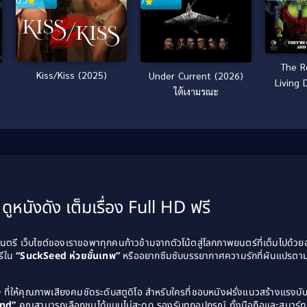
6.5
7
The R
Kiss/Kiss (2025)
Under Current (2026)
Living 
ใต้เงามรณะ
ดูหนังดัง เต็มเรื่อง Full HD ฟรี
รี เว็บไซต์ของเราขอพาทุกคนก้าวข้ามจากตัวโน้ตสู่โลกภาพยนตร์ที่เต็มไปด้ว
รีใน
“SuckSeed ห่วยขั้นเทพ”
หรืออยากซึมซับบรรยากาศความรักที่ผันแปรตาม
D
ที่ให้คุณภาพเสียงคมชัดระดับสตูดิโอ สำหรับใครที่ชอบหนังฝรั่งแนวสร้างแรง
and”
คุณสามารถเลือกชมได้แบบไม่สะดุด รองรับทุกอุปกรณ์ ทั้งมือถือและสมาร์ทท