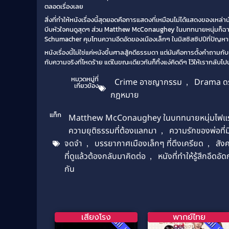
ตลอดเรื่องเลย
สิ่งที่ทำให้หนังเรื่องนี้สุดยอดคือการแสดงที่เหมือนไม่ได้แสดงของเ
บีบหัวใจคนดูสุดๆ ส่วน Matthew McConaughey ในบททนายหนุ่มก็ฉายแว
Schumacher คุมโทนความอึดอัดของเมืองเล็กๆ ในมิสซิสซิปปีที่ปัญหาเรื่อ
หนังเรื่องนี้ไม่ใช่แค่หนังขึ้นศาลสู้คดีธรรมดา แต่มันคือการตั้งคำถาม
กับความจริงที่โหดร้าย แต่ในขณะเดียวกันก็ทิ้งแง่คิดดีๆ ไว้ให้เรากลับ
หมวดหมู่ที่
Crime อาชญากรรม
,
Drama ดร
เกี่ยวข้อง
กฎหมาย
แท็ก
Matthew McConaughey ในบททนายหนุ่มไฟแ
ความยุติธรรมที่ต้องแลกมา
,
ความรักของพ่อที่ม
จดจำ
,
บรรยากาศเมืองเล็กๆ ที่ตึงเครียด
,
สัง
ที่ดูแล้วต้องกลับมาคิดต่อ
,
หนังที่ทำให้รู้สึกอึดอั
กัน
เสียงโรง
พากย์ไทย
Full HD
Full H