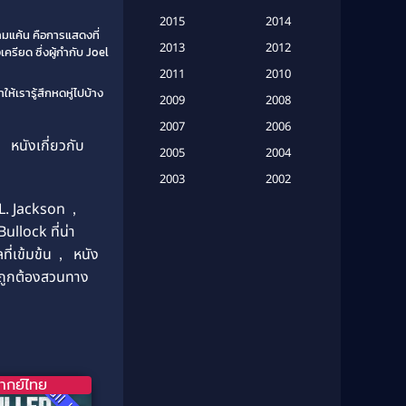
(20)
2015
2014
ามแค้น คือการแสดงที่
Based on a True Story เรื่องจริง
2013
2012
ียด ซึ่งผู้กำกับ Joel
(16)
2011
2010
ห้เรารู้สึกหดหู่ไปบ้าง
2009
Based on Novel
(6)
2008
2007
2006
Betrayal
(1)
,
หนังเกี่ยวกับ
2005
2004
Biography
(3)
2003
2002
2001
2000
. Jackson
,
Biography ชีวประวัติ
(26)
llock ที่น่า
1999
1998
Biography ชีวิตจริง
(41)
ี่เข้มข้น
,
หนัง
1997
1996
ถูกต้องสวนทาง
1995
1994
Black Comedy
(10)
1993
1992
Classic หนังคลาสสิก
(134)
1991
1990
Classic หนังคลาสสิก
(21)
1989
1988
ากย์ไทย
Full HD
1987
1986
Classic หนังคลาสสิก
(25)