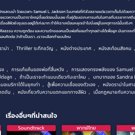
หล่านักแสดงนำ โดยเฉพาะ Samuel L. Jackson ในบทพ่อที่หัวใจสลายแต่แววตาเต็มไปด้วยคว
วความเป็นดาราใหญ่ตั้งแต่ตอนนั้นเลย ทั้งคู่ต้องปะทะคารมกันในศาลที่บรรยากาศตึงเคร
งสีผิวยังรุนแรงอยู่ได้เก่งมาก ทำให้เราเหมือนหลุดเข้าไปนั่งอยู่ในเหตุการณ์นั้นจริงๆ
กับศีลธรรม ความถูกต้อง และความรักของคนเป็นพ่อที่ยอมทำทุกอย่างได้เพื่อลูก มันอาจจะทำใ
ไปนอนคิดต่อ ว่าถ้าเป็นเรา…เราจะเลือกทำแบบไหน
าม่า
,
Thriller ระทึกขวัญ
,
หนังต่างประเทศ
,
หนังสะท้อนสังคม
รง
,
การแก้แค้นของพ่อที่สิ้นหวัง
,
การแสดงทรงพลังของ Samuel L
ีต่อลูก
,
ถ้าเป็นเราจะทำแบบเดียวกับเขาไหม
,
บทบาทของ Sandra Bu
คมอเมริกาใต้ในยุคเก่า
,
สู้เพื่อความเชื่อของตัวเอง
,
หนังดราม่าในศาลท
ดกดดัน
,
หนังเกี่ยวกับความแตกแยกทางสีผิว
,
เมื่อกฎหมายกับความ
เรื่องอื่นๆที่น่าสนใจ
Soundtrack
พากย์ไทย
พ
D
Full HD
Full HD