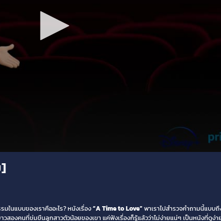
ย]
รมในแบบของเราคืออะไร? หนังเรื่อง
“A Time to Love”
พาเราไปสำรวจคำถามนี้แบบถึงแ
สองคนที่ข่มขืนลูกสาวตัวน้อยของเขา แค่ฟังเรื่องก็รู้แล้วว่าไม่ง่ายแน่ๆ เป็นหนังที่ดูง