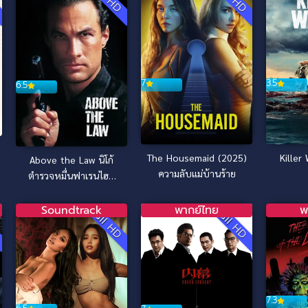
7
3.5
6.5
The Housemaid (2025)
Killer
Above the Law นิโก้
ความลับแม่บ้านร้าย
ตำรวจหมื่นฟาเรนไฮต์
(1988)
Soundtrack
พากย์ไทย
พ
D
Full HD
Full HD
7.3