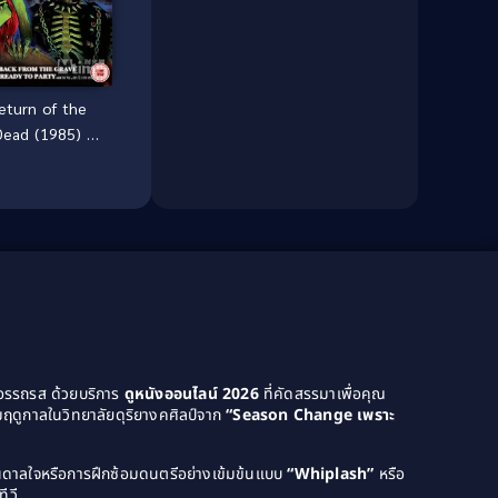
Dance เต้น
(13)
Dark Comedy ตลกร้าย
(11)
eturn of the
Detective
(21)
Dead (1985) ผี
ลืมหลุม
Detective สืบสวน
(46)
Detective สืบสวน
(40)
Disaster
(22)
Disney+
(42)
Documentary สารคดี
(4)
ยอรรถรส ด้วยบริการ
ดูหนังออนไลน์ 2026
ที่คัดสรรมาเพื่อคุณ
Documentary สารคดี
(58)
ฤดูกาลในวิทยาลัยดุริยางคศิลป์จาก
“Season Change เพราะ
Drama ดราม่า
(120)
บันดาลใจหรือการฝึกซ้อมดนตรีอย่างเข้มข้นแบบ
“Whiplash”
หรือ
ีวี
Drama ดราม่า
(1,046)