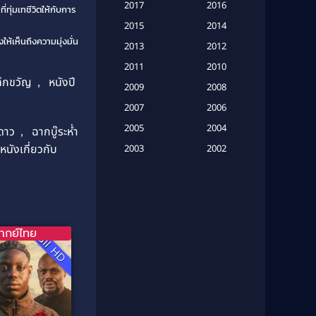
Based on a True Story เรื่องจริง
2017
2016
ทุ่มเทชีวิตให้กับการ
(20)
2015
2014
้เห็นถึงความมุ่งมั่น
Based on a True Story เรื่องจริง
2013
2012
(16)
2011
2010
ทึกขวัญ
,
หนังปี
2009
Based on Novel
(6)
2008
2007
2006
Betrayal
(1)
2005
2004
 ดาว
,
ฉากบู๊ระห่ำ
Biography
(3)
หนังเกี่ยวกับ
2003
2002
2001
2000
Biography ชีวประวัติ
(26)
1999
1998
Biography ชีวิตจริง
(41)
1997
1996
1995
1994
ากย์ไทย
Black Comedy
(10)
Full HD
1993
1992
Classic หนังคลาสสิก
(134)
1991
1990
Classic หนังคลาสสิก
(21)
1989
1988
1987
1986