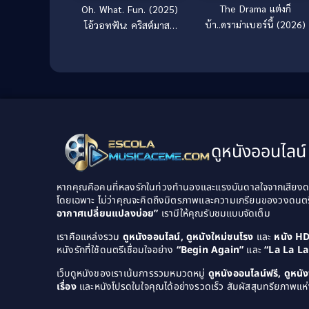
The Drama แต่งก็
Oh. What. Fun. (2025)
บ้า..ดราม่าเบอร์นี้ (2026)
โอ้วอทฟัน: คริสต์มาสนี้
แม่ล่ะเพลีย
ดูหนังออนไลน์ 
หากคุณคือคนที่หลงรักในท่วงทำนองและแรงบันดาลใจจากเสียงดนต
โดยเฉพาะ ไม่ว่าคุณจะคิดถึงมิตรภาพและความเกรียนของวงดนต
อากาศเปลี่ยนแปลงบ่อย”
เรามีให้คุณรับชมแบบจัดเต็ม
เราคือแหล่งรวม
ดูหนังออนไลน์, ดูหนังใหม่ชนโรง
และ
หนัง H
หนังรักที่ใช้ดนตรีเชื่อมใจอย่าง
“Begin Again”
และ
“La La L
เว็บดูหนังของเราเน้นการรวมหมวดหมู่
ดูหนังออนไลน์ฟรี, ดูหน
เรื่อง
และหนังโปรดในใจคุณได้อย่างรวดเร็ว สัมผัสสุนทรียภาพแห่