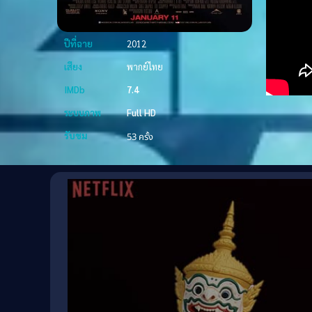
ปีที่ฉาย
2012
เสียง
พากย์ไทย
IMDb
7.4
ระบบภาพ
Full HD
รับชม
53 ครั้ง