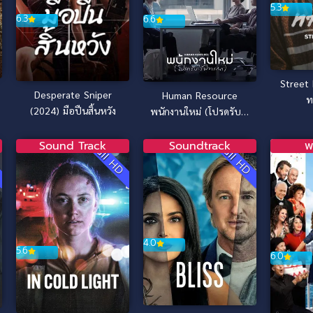
5.3
6.3
6.6
Street 
Desperate Sniper
Human Resource
ท
(2024) มือปืนสิ้นหวัง
พนักงานใหม่ (โปรดรับไว้
พิจารณา) (2025)
Sound Track
Soundtrack
พ
Full HD
Full HD
ง
4.0
5.6
6.0