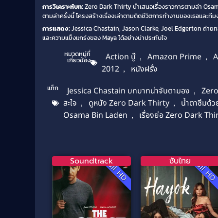
การวิเคราะห์บท:
Zero Dark Thirty นำเสนอเรื่องราวการตามล่า Osama B
ตามล่าครั้งนี้ โครงสร้างเรื่องเล่าตามติดชีวิตการทำงานของเธอและทีมงาน
การแสดง:
Jessica Chastain, Jason Clarke, Joel Edgerton ถ่ายทอด
และความแข็งแกร่งของ Maya ได้อย่างน่าประทับใจ
หมวดหมู่ที่
Action บู๊
,
Amazon Prime
,
A
เกี่ยวข้อง
2012
,
หนังฝรั่ง
แท็ก
Jessica Chastain บทบาทน่าจับตามอง
,
Zero
สะใจ
,
ดูหนัง Zero Dark Thirty
,
น้ำตาซึมด้
Osama Bin Laden
,
เรื่องย่อ Zero Dark Thi
Soundtrack
ซับไทย
Full HD
Full H