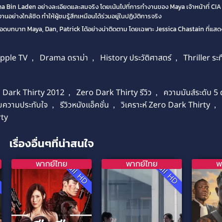
in Laden อย่างละเอียดและสมจริง โดยเน้นไปที่การทำงานของ Maya เจ้าหน้าที่ CIA ที่
อย่างใกล้ชิด ทำให้ผู้ชมรู้สึกเหมือนได้ร่วมอยู่ในปฏิบัติการจริง
บทบาท Maya, Dan, Patrick ได้อย่างน่าติดตาม โดยเฉพาะ Jessica Chastain ที่แสดงให
pple TV
,
Drama ดราม่า
,
History ประวัติศาสตร์
,
Thriller ระ
 Dark Thirty 2012
,
Zero Dark Thirty รีวิว
,
ความมันส์ระดับ 5
วยความประทับใจ
,
รีวิวหนังแอ็คชั่น
,
วิเคราะห์ Zero Dark Thirty
,
rty
เรื่องอื่นๆที่น่าสนใจ
พากย์ไทย
พากย์ไทย
พ
D
Full HD
Full HD