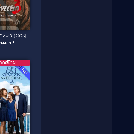
Classic หนังคลาสสิก
(25)
1985
1984
Comedy ตลก
(46)
1983
1982
1981
1980
Comedy ตลก
(515)
1979
1978
Flow 3 (2026)
Comedy ตลกขบขัน
(4)
1976
1975
างแยก 3
Coming of Age ก้าวพ้นวัย
(1)
1974
1972
1971
1970
ากย์ไทย
Coming-of-Age
(3)
Full HD
1969
1968
Coming-of-age ชีวิตวัยรุ่น
(21)
1964
1963
1962
1956
Community
(1)
1954
1950
Crime อาชญากรรม
(78)
1940
Crime อาชญากรรม
(289)
Cult Film
(4)