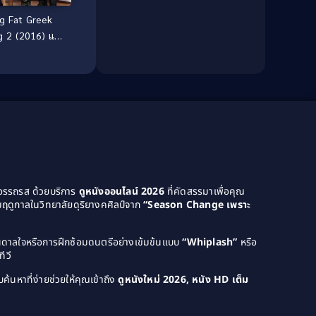
Culture
(8)
g Fat Greek
Dance เต้น
(13)
 2 (2016) แต่ง
ระกูลจี้วายป่วง
Dark Comedy ตลกร้าย
(11)
Detective
(21)
Detective สืบสวน
(46)
Detective สืบสวน
(40)
Disaster
(22)
ยอรรถรส ด้วยบริการ
ดูหนังออนไลน์ 2026
ที่คัดสรรมาเพื่อคุณ
ฤดูกาลในวิทยาลัยดุริยางคศิลป์จาก
“Season Change เพราะ
Disney+
(42)
Documentary สารคดี
(4)
บันดาลใจหรือการฝึกซ้อมดนตรีอย่างเข้มข้นแบบ
“Whiplash”
หรือ
ีวี
Documentary สารคดี
(58)
ค้นหาที่ง่ายช่วยให้คุณเข้าถึง
ดูหนังใหม่ 2026, หนัง HD เต็ม
Drama ดราม่า
(120)