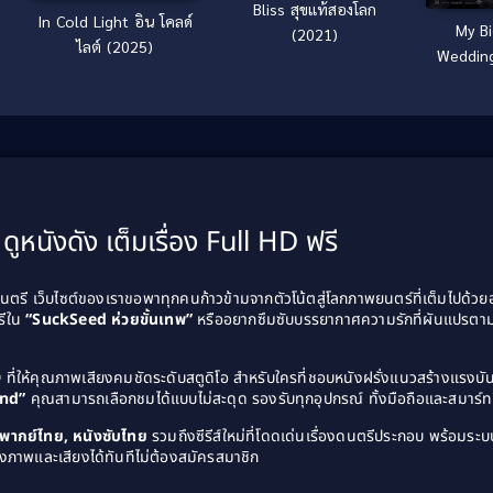
Bliss สุขแท้สองโลก
In Cold Light อิน โคลด์
My Bi
(2021)
ไลต์ (2025)
Wedding
อีกที ต
ดูหนังดัง เต็มเรื่อง Full HD ฟรี
รี เว็บไซต์ของเราขอพาทุกคนก้าวข้ามจากตัวโน้ตสู่โลกภาพยนตร์ที่เต็มไปด้ว
รีใน
“SuckSeed ห่วยขั้นเทพ”
หรืออยากซึมซับบรรยากาศความรักที่ผันแปรตาม
D
ที่ให้คุณภาพเสียงคมชัดระดับสตูดิโอ สำหรับใครที่ชอบหนังฝรั่งแนวสร้างแรง
and”
คุณสามารถเลือกชมได้แบบไม่สะดุด รองรับทุกอุปกรณ์ ทั้งมือถือและสมาร์ทท
ังพากย์ไทย, หนังซับไทย
รวมถึงซีรีส์ใหม่ที่โดดเด่นเรื่องดนตรีประกอบ พร้อมระบบ
งภาพและเสียงได้ทันทีไม่ต้องสมัครสมาชิก