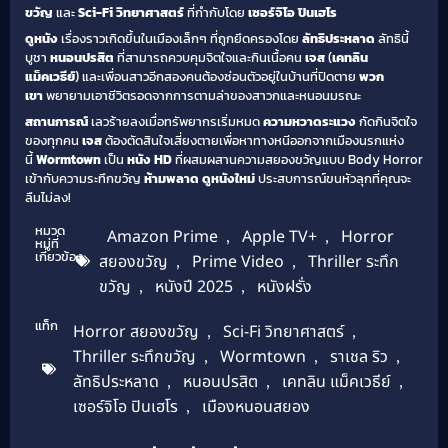
ขวัญ
และ
Sci-Fi วิทยาศาสตร์
ที่กำกับโดย
เซอร์จิโอ ปินเฮโร
ดูหนัง
เรื่องราวเกิดขึ้นในเมืองเล็กๆ ที่ถูกยึดครองโดย
ลัทธิประหลาด
ลัทธินี้
บูชา
หนอนปรสิต
ที่สามารถควบคุมจิตใจและกินเนื้อคน
เจส
(
เคทลิน
แม็คเวธีย์
) และเพื่อนสาวอีกสองคนต้องซ่อนตัวอยู่ในบ้านที่ปิดตาย
พวก
เขา
พยายามเอาชีวิตรอดจากการตามล่าของสาวกและหนอนมรณะ
สถานการณ์
เลวร้ายลงเมื่อทรัพยากรเริ่มหมด
ความหวาดระแวง
กัดกินจิตใจ
ของทุกคน
เจส
ต้องตัดสินใจเสี่ยงตายเพื่อหาทางหนีออกจากเมืองนรกแห่ง
นี้
Wormtown
เป็น
หนัง HD
ที่ผสมผสานความสยองขวัญแบบ Body Horror
เข้ากับความระทึกขวัญ
ห้ามพลาด
ดูหนังใหม่
ประสบการณ์ขนหัวลุกที่คุณจะ
ลืมไม่ลง!
หมวด
Amazon Prime
,
Apple TV+
,
Horror
หมู่ที่
เกี่ยวข้อง
สยองขวัญ
,
Prime Video
,
Thriller ระทึก
ขวัญ
,
หนังปี 2025
,
หนังฝรั่ง
แท็ก
Horror สยองขวัญ
,
Sci-Fi วิทยาศาสตร์
,
Thriller ระทึกขวัญ
,
Wormtown
,
ราเชล ริว
,
ลัทธิประหลาด
,
หนอนปรสิต
,
เคทลิน แม็คเวธีย์
,
เซอร์จิโอ ปินเฮโร
,
เมืองหนอนสยอง