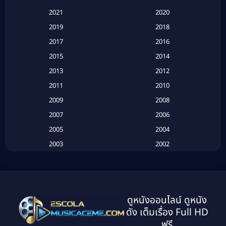
Based on a True Story สร้างจากเรื่องจริง
(2)
2021
2020
2019
2018
Based on a True Story เรื่องจริง
(20)
2017
2016
Based on a True Story เรื่องจริง
(16)
2015
2014
2013
2012
Based on Novel
(6)
2011
2010
Betrayal
(1)
2009
2008
Biography
(3)
2007
2006
2005
2004
Biography ชีวประวัติ
(26)
2003
2002
Biography ชีวิตจริง
(41)
2001
2000
1999
1998
Black Comedy
(10)
1997
1996
Classic หนังคลาสสิก
(134)
ดูหนังออนไลน์ ดูหนัง
1995
1994
ดัง เต็มเรื่อง Full HD
Classic หนังคลาสสิก
(21)
1993
1992
ฟรี