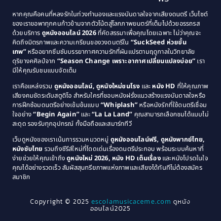
1991
1990
Classic หนังคลาสสิก
(25)
หากคุณคือคนที่หลงรักในท่วงทำนองและแรงบันดาลใจจากเสียงดนตรี เว็บไซต์
1989
1988
ของเราขอพาทุกคนก้าวข้ามจากตัวโน้ตสู่โลกภาพยนตร์ที่เต็มไปด้วยอรรถรส
Comedy ตลก
(46)
ด้วยบริการ
ดูหนังออนไลน์ 2026
ที่คัดสรรมาเพื่อคุณโดยเฉพาะ ไม่ว่าคุณจะ
1987
1986
คิดถึงมิตรภาพและความเกรียนของวงดนตรีใน
“SuckSeed ห่วยขั้น
1985
1984
Comedy ตลก
(515)
เทพ”
หรืออยากซึมซับบรรยากาศความรักที่ผันแปรตามฤดูกาลในวิทยาลัย
ดุริยางคศิลป์จาก
“Season Change เพราะอากาศเปลี่ยนแปลงบ่อย”
เรา
1983
1982
มีให้คุณรับชมแบบจัดเต็ม
Comedy ตลกขบขัน
(4)
1981
1980
เราคือแหล่งรวม
ดูหนังออนไลน์, ดูหนังใหม่ชนโรง
และ
หนัง HD
ที่ให้คุณภาพ
1979
Coming of Age ก้าวพ้นวัย
(1)
1978
เสียงคมชัดระดับสตูดิโอ สำหรับใครที่ชอบหนังฝรั่งแนวสร้างแรงบันดาลใจหรือ
การฝึกซ้อมดนตรีอย่างเข้มข้นแบบ
“Whiplash”
หรือหนังรักที่ใช้ดนตรีเชื่อม
1976
1975
Coming-of-Age
(3)
ใจอย่าง
“Begin Again”
และ
“La La Land”
คุณสามารถเลือกชมได้แบบไม่
1974
1972
สะดุด รองรับทุกอุปกรณ์ ทั้งมือถือและสมาร์ททีวี
Coming-of-age ชีวิตวัยรุ่น
(21)
1971
1970
เว็บดูหนังของเราเน้นการรวมหมวดหมู่
ดูหนังออนไลน์ฟรี, ดูหนังพากย์ไทย,
หนังซับไทย
รวมถึงซีรีส์ใหม่ที่โดดเด่นเรื่องดนตรีประกอบ พร้อมระบบค้นหาที่
1969
1968
Community
(1)
ง่ายช่วยให้คุณเข้าถึง
ดูหนังใหม่ 2026, หนัง HD เต็มเรื่อง
และหนังโปรดในใจ
1964
1963
คุณได้อย่างรวดเร็ว สัมผัสสุนทรียภาพแห่งภาพและเสียงได้ทันทีไม่ต้องสมัคร
Crime อาชญากรรม
(78)
สมาชิก
1962
1956
1954
1950
Crime อาชญากรรม
(289)
Copyright © 2025
escolamusicaceme.com
ดูหนัง
1940
ออนไลน์2025
Cult Film
(4)