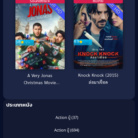
Soundtrack
ซับไทย
Full HD
Full HD
4.9
5.8
Knock Knock (2015)
A Very Jonas
ล่อมาเชือด
Christmas Movie
(2025)
ประเภทหนัง
Action บู๊
(37)
Action บู๊
(694)