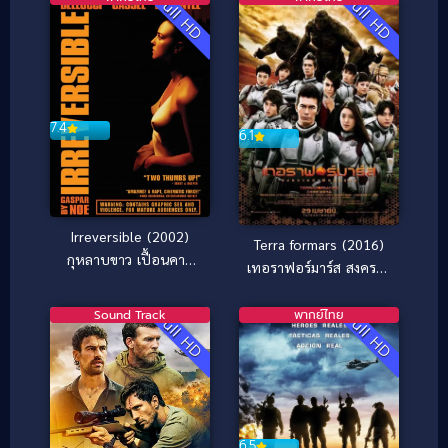
Full HD
Full HD
7.4
6.1
Irreversible (2002)
Terra formars (2016)
กุหลาบขาว เปื้อนคาว
เทอราฟอร์มาร์ส สงคราม
เลือด
ฆ่าพันธุ์มฤตยู
Sound Track
พากย์ไทย
Full HD
Full HD
6.5