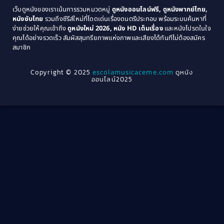
Coming-of-age ชีวิตวัยรุ่น
(21)
1971
1970
เว็บดูหนังของเราเน้นการรวมหมวดหมู่
ดูหนังออนไลน์ฟรี, ดูหนังพากย์ไทย,
หนังซับไทย
รวมถึงซีรีส์ใหม่ที่โดดเด่นเรื่องดนตรีประกอบ พร้อมระบบค้นหาที่
1969
1968
Community
(1)
ง่ายช่วยให้คุณเข้าถึง
ดูหนังใหม่ 2026, หนัง HD เต็มเรื่อง
และหนังโปรดในใจ
1964
1963
คุณได้อย่างรวดเร็ว สัมผัสสุนทรียภาพแห่งภาพและเสียงได้ทันทีไม่ต้องสมัคร
Crime อาชญากรรม
(78)
สมาชิก
1962
1956
1954
1950
Crime อาชญากรรม
(289)
Copyright © 2025
escolamusicaceme.com
ดูหนัง
1940
ออนไลน์2025
Cult Film
(4)
Culture
(8)
Dance เต้น
(13)
Dark Comedy ตลกร้าย
(11)
Detective
(21)
Detective สืบสวน
(46)
Detective สืบสวน
(40)