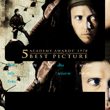
ปีที่ฉาย
1978
เสียง
พากย์ไทย
IMDb
8.1
ระบบภาพ
Full HD
รับชม
37 ครั้ง