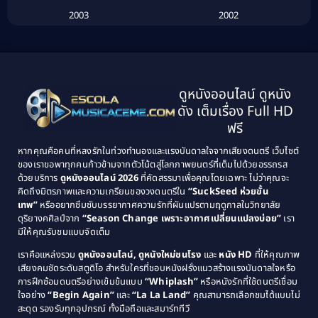
Biography ชีวประวัติ
(26)
2003
2002
Biography ชีวิตจริง
(41)
2001
2000
1999
1998
Black Comedy
(10)
1997
1996
Classic หนังคลาสสิก
(134)
ดูหนังออนไลน์ ดูหนัง
1995
1994
ดัง เต็มเรื่อง Full HD
Classic หนังคลาสสิก
(21)
1993
1992
ฟรี
1991
1990
Classic หนังคลาสสิก
(25)
หากคุณคือคนที่หลงรักในท่วงทำนองและแรงบันดาลใจจากเสียงดนตรี เว็บไซต์
1989
1988
ของเราขอพาทุกคนก้าวข้ามจากตัวโน้ตสู่โลกภาพยนตร์ที่เต็มไปด้วยอรรถรส
Comedy ตลก
(46)
ด้วยบริการ
ดูหนังออนไลน์ 2026
ที่คัดสรรมาเพื่อคุณโดยเฉพาะ ไม่ว่าคุณจะ
1987
1986
คิดถึงมิตรภาพและความเกรียนของวงดนตรีใน
“SuckSeed ห่วยขั้น
1985
1984
Comedy ตลก
(515)
เทพ”
หรืออยากซึมซับบรรยากาศความรักที่ผันแปรตามฤดูกาลในวิทยาลัย
ดุริยางคศิลป์จาก
“Season Change เพราะอากาศเปลี่ยนแปลงบ่อย”
เรา
1983
1982
มีให้คุณรับชมแบบจัดเต็ม
Comedy ตลกขบขัน
(4)
1981
1980
เราคือแหล่งรวม
ดูหนังออนไลน์, ดูหนังใหม่ชนโรง
และ
หนัง HD
ที่ให้คุณภาพ
1979
Coming of Age ก้าวพ้นวัย
(1)
1978
เสียงคมชัดระดับสตูดิโอ สำหรับใครที่ชอบหนังฝรั่งแนวสร้างแรงบันดาลใจหรือ
การฝึกซ้อมดนตรีอย่างเข้มข้นแบบ
“Whiplash”
หรือหนังรักที่ใช้ดนตรีเชื่อม
1976
1975
Coming-of-Age
(3)
ใจอย่าง
“Begin Again”
และ
“La La Land”
คุณสามารถเลือกชมได้แบบไม่
1974
1972
สะดุด รองรับทุกอุปกรณ์ ทั้งมือถือและสมาร์ททีวี