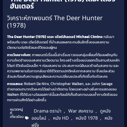
ฮันเตอร์
วิเคราะห์ภาพยนตร์ The Deer Hunter
(1978)
The Deer Hunter (1978) เดอะ เดียร์ฮันเตอร์
Michael Cimino
กลับมา
พร้อมกับ เดอะ เดียร์ฮันเตอร์ ที่นำเสนอผลกระทบอันลึกซึ้งของสงคราม
เวียดนามต่อจิตใจและชีวิตของผู้คน
การวิเคราะห์บท:
ภาพยนตร์เรื่องนี้เล่าเรื่องราวของกลุ่มเพื่อนที่ต้องเผชิญกับ
ความโหดร้ายของสงครามเวียดนาม โครงสร้างเรื่องแบ่งออกเป็นสามส่วนหลัก
ได้แก่ ชีวิตในเมืองเล็ก ๆ ก่อนสงคราม ประสบการณ์อันเลวร้ายในสงคราม และ
ความพยายามในการกลับมาใช้ชีวิตตามปกติหลังจากสงคราม ซึ่งแต่ละส่วน
ล้วนสะท้อนถึงความสูญเสียและความเปลี่ยนแปลงที่เกิดขึ้นกับตัวละคร
การแสดง:
Robert De Niro, Christopher Walken, และ John Savage
ถ่ายทอดบทบาทตัวละครได้อย่างน่าติดตาม โดยเฉพาะอย่างยิ่งการแสดงของ
Walken ที่ได้รับรางวัลออสการ์นั้นสะท้อนให้เห็นถึงความบอบช้ำทางจิตใจของ
ทหารผ่านศึกได้อย่างลึกซึ้ง
หมวดหมู่
Drama ดราม่า
,
War สงคราม
,
ดูหนัง
ที่
เกี่ยวข้อง
ออนไลน์
,
หนัง HD
,
หนังปี 1978
,
หนัง
ฝรั่ง