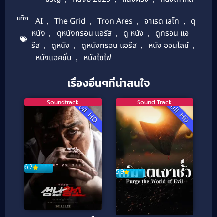
แท็ก
AI
,
The Grid
,
Tron Ares
,
จาเรด เลโท
,
ดุ
หนัง
,
ดุหนังทรอน แอรีส
,
ดู หนัง
,
ดูทรอน แอ
รีส
,
ดูหนัง
,
ดูหนังทรอน แอรีส
,
หนัง ออนไลน์
,
หนังแอคชั่น
,
หนังไซไฟ
เรื่องอื่นๆที่น่าสนใจ
Soundtrack
Sound Track
Full HD
Full HD
6.2
5.9