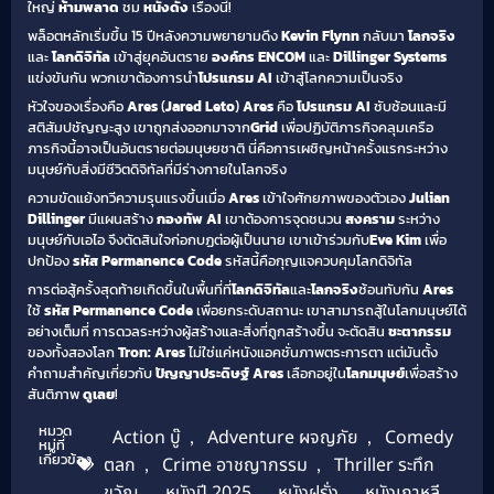
ใหญ่
ห้ามพลาด
ชม
หนังดัง
เรื่องนี้!
พล็อตหลักเริ่มขึ้น 15 ปีหลังความพยายามดึง
Kevin Flynn
กลับมา
โลกจริง
และ
โลกดิจิทัล
เข้าสู่ยุคอันตราย
องค์กร ENCOM
และ
Dillinger Systems
แข่งขันกัน พวกเขาต้องการนำ
โปรแกรม AI
เข้าสู่โลกความเป็นจริง
หัวใจของเรื่องคือ
Ares
(
Jared Leto
)
Ares
คือ
โปรแกรม AI
ซับซ้อนและมี
สติสัมปชัญญะสูง เขาถูกส่งออกมาจาก
Grid
เพื่อปฏิบัติภารกิจคลุมเครือ
ภารกิจนี้อาจเป็นอันตรายต่อมนุษยชาติ นี่คือการเผชิญหน้าครั้งแรกระหว่าง
มนุษย์กับสิ่งมีชีวิตดิจิทัลที่มีร่างกายในโลกจริง
ความขัดแย้งทวีความรุนแรงขึ้นเมื่อ
Ares
เข้าใจศักยภาพของตัวเอง
Julian
Dillinger
มีแผนสร้าง
กองทัพ AI
เขาต้องการจุดชนวน
สงคราม
ระหว่าง
มนุษย์กับเอไอ จึงตัดสินใจก่อกบฏต่อผู้เป็นนาย เขาเข้าร่วมกับ
Eve Kim
เพื่อ
ปกป้อง
รหัส Permanence Code
รหัสนี้คือกุญแจควบคุมโลกดิจิทัล
การต่อสู้ครั้งสุดท้ายเกิดขึ้นในพื้นที่ที่
โลกดิจิทัล
และ
โลกจริง
ซ้อนทับกัน
Ares
ใช้
รหัส Permanence Code
เพื่อยกระดับสถานะ เขาสามารถสู้ในโลกมนุษย์ได้
อย่างเต็มที่ การดวลระหว่างผู้สร้างและสิ่งที่ถูกสร้างขึ้น จะตัดสิน
ชะตากรรม
ของทั้งสองโลก
Tron: Ares
ไม่ใช่แค่หนังแอคชั่นภาพตระการตา แต่มันตั้ง
คำถามสำคัญเกี่ยวกับ
ปัญญาประดิษฐ์
Ares
เลือกอยู่ใน
โลกมนุษย์
เพื่อสร้าง
สันติภาพ
ดูเลย
!
หมวด
Action บู๊
,
Adventure ผจญภัย
,
Comedy
หมู่ที่
เกี่ยวข้อง
ตลก
,
Crime อาชญากรรม
,
Thriller ระทึก
ขวัญ
,
หนังปี 2025
,
หนังฝรั่ง
,
หนังเกาหลี