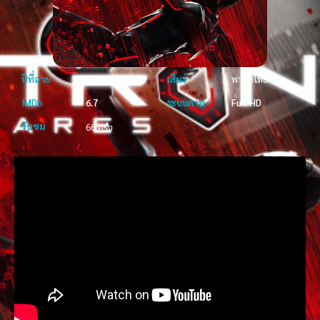
ปีที่ฉาย
2025
เสียง
พากย์ไทย
IMDb
6.7
ระบบภาพ
Full HD
รับชม
66 ครั้ง