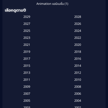
Animation แอนิเมชั่น
(1)
เลือกดูตามปี
Anthology
(1)
2029
2028
Apple TV
(20)
2027
2026
2025
2024
Apple TV+
(120)
2023
2022
Based on a True Story สร้างจากเรื่องจริง
(2)
2021
2020
2019
2018
Based on a True Story เรื่องจริง
(16)
2017
2016
Based on a True Story เรื่องจริง
(20)
2015
2014
2013
2012
Based on Novel
(6)
2011
2010
Betrayal
(1)
2009
2008
Biography
(3)
2007
2006
2005
2004
Biography ชีวประวัติ
(26)
2003
2002