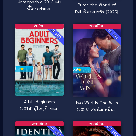
Unstoppable 2018 เมีย
Purge the World of
พี่ใครอย่าแตะ
Evil พิฆาตเงาชั่ว (2025)
ซับไทย
พากย์ไทย
Full HD
Full HD
6.3
6.9
Adult Beginners
Two Worlds One Wish
(2014) ผู้ใหญ่ป้ายแดง
(2025) สองโลกหนึ่งคำ
(ซับไทย)
อธิษฐาน
พากย์ไทย
พากย์ไทย
Full HD
Full HD