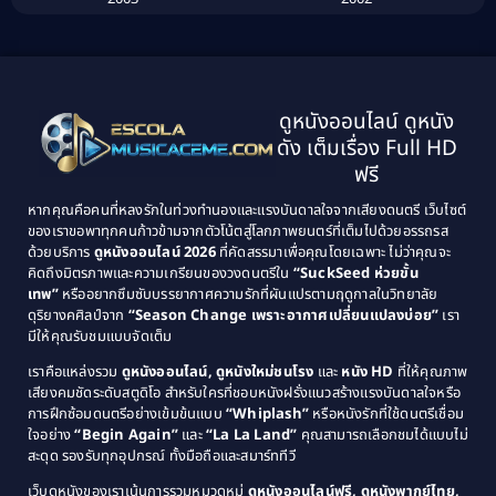
Biography ชีวิตจริง
(41)
2001
2000
1999
1998
Black Comedy
(10)
1997
1996
Classic หนังคลาสสิก
(25)
ดูหนังออนไลน์ ดูหนัง
1995
1994
ดัง เต็มเรื่อง Full HD
Classic หนังคลาสสิก
(134)
1993
1992
ฟรี
1991
1990
Classic หนังคลาสสิก
(21)
หากคุณคือคนที่หลงรักในท่วงทำนองและแรงบันดาลใจจากเสียงดนตรี เว็บไซต์
1989
1988
ของเราขอพาทุกคนก้าวข้ามจากตัวโน้ตสู่โลกภาพยนตร์ที่เต็มไปด้วยอรรถรส
Comedy ตลก
(515)
ด้วยบริการ
ดูหนังออนไลน์ 2026
ที่คัดสรรมาเพื่อคุณโดยเฉพาะ ไม่ว่าคุณจะ
1987
1986
คิดถึงมิตรภาพและความเกรียนของวงดนตรีใน
“SuckSeed ห่วยขั้น
1985
1984
Comedy ตลก
(46)
เทพ”
หรืออยากซึมซับบรรยากาศความรักที่ผันแปรตามฤดูกาลในวิทยาลัย
ดุริยางคศิลป์จาก
“Season Change เพราะอากาศเปลี่ยนแปลงบ่อย”
เรา
1983
1982
มีให้คุณรับชมแบบจัดเต็ม
Comedy ตลกขบขัน
(4)
1981
1980
เราคือแหล่งรวม
ดูหนังออนไลน์, ดูหนังใหม่ชนโรง
และ
หนัง HD
ที่ให้คุณภาพ
1979
Coming of Age ก้าวพ้นวัย
(1)
1978
เสียงคมชัดระดับสตูดิโอ สำหรับใครที่ชอบหนังฝรั่งแนวสร้างแรงบันดาลใจหรือ
การฝึกซ้อมดนตรีอย่างเข้มข้นแบบ
“Whiplash”
หรือหนังรักที่ใช้ดนตรีเชื่อม
1976
1975
Coming-of-Age
(3)
ใจอย่าง
“Begin Again”
และ
“La La Land”
คุณสามารถเลือกชมได้แบบไม่
1974
1972
สะดุด รองรับทุกอุปกรณ์ ทั้งมือถือและสมาร์ททีวี
Coming-of-age ชีวิตวัยรุ่น
(21)
1971
1970
เว็บดูหนังของเราเน้นการรวมหมวดหมู่
ดูหนังออนไลน์ฟรี, ดูหนังพากย์ไทย,