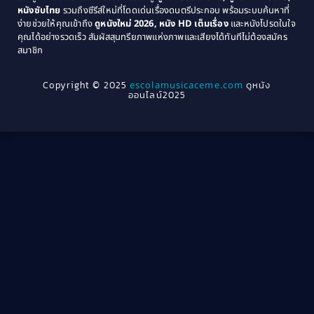
หนังซับไทย
รวมถึงซีรีส์ใหม่ที่โดดเด่นเรื่องดนตรีประกอบ พร้อมระบบค้นหาที่
1969
1968
Community
(1)
ง่ายช่วยให้คุณเข้าถึง
ดูหนังใหม่ 2026, หนัง HD เต็มเรื่อง
และหนังโปรดในใจ
1964
1963
คุณได้อย่างรวดเร็ว สัมผัสสุนทรียภาพแห่งภาพและเสียงได้ทันทีไม่ต้องสมัคร
Crime อาชญากรรม
(289)
สมาชิก
1962
1956
1954
1950
Crime อาชญากรรม
(78)
Copyright © 2025
escolamusicaceme.com
ดูหนัง
1940
ออนไลน์2025
Cult Film
(4)
Culture
(8)
Dance เต้น
(13)
Dark Comedy ตลกร้าย
(11)
Detective
(21)
Detective สืบสวน
(40)
Detective สืบสวน
(46)
Disaster
(22)