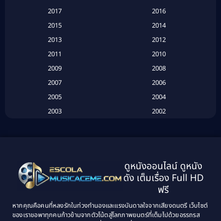
2017
2016
Based on a True Story เรื่องจริง
(20)
2015
2014
2013
2012
Based on Novel
(6)
2011
2010
Betrayal
(1)
2009
2008
Biography
(3)
2007
2006
2005
2004
Biography ชีวประวัติ
(26)
2003
2002
Biography ชีวิตจริง
(41)
2001
2000
1999
1998
Black Comedy
(10)
1997
1996
Classic หนังคลาสสิก
(25)
ดูหนังออนไลน์ ดูหนัง
1995
1994
ดัง เต็มเรื่อง Full HD
Classic หนังคลาสสิก
(134)
1993
1992
ฟรี
1991
1990
Classic หนังคลาสสิก
(21)
หากคุณคือคนที่หลงรักในท่วงทำนองและแรงบันดาลใจจากเสียงดนตรี เว็บไซต์
1989
1988
ของเราขอพาทุกคนก้าวข้ามจากตัวโน้ตสู่โลกภาพยนตร์ที่เต็มไปด้วยอรรถรส