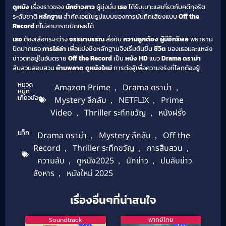
ดูหนัง
เรื่องราวของ
นักข่าวสาว
ผู้มุ่งมั่น
เธอ
ได้รับเบาะแสเกี่ยวกับคดีทุจริต
ระดับชาติ
หลักฐาน
สำคัญอยู่ในรูปแบบของการบันทึกเสียงแบบ
Off the
Record
ที่ไม่สามารถเปิดเผยได้
เธอ
ต้องเลือกระหว่าง
จรรยาบรรณ
สื่อกับ
ความถูกต้อง
ผู้มีอิทธิพล
พยายาม
ปิดปากเธอ
การไล่ล่า
เพื่อแย่งชิงหลักฐานจึงเริ่มต้นขึ้น
ชีวิต
ของเธอและแหล่ง
ข่าวตกอยู่ในอันตราย
Off the Record
เป็น
หนัง HD
แนว
Drama ดราม่า
สืบสวนสอบสวน
ห้ามพลาด
ดูหนังใหม่
การต่อสู้เพื่อความจริงที่โลกต้องรู้!
หมวด
Amazon Prime
,
Drama ดราม่า
,
หมู่ที่
เกี่ยวข้อง
Mystery ลึกลับ
,
NETFLIX
,
Prime
Video
,
Thriller ระทึกขวัญ
,
หนังฝรั่ง
แท็ก
Drama ดราม่า
,
Mystery ลึกลับ
,
Off the
Record
,
Thriller ระทึกขวัญ
,
การสืบสวน
,
ความลับ
,
ดูหนัง2025
,
นักข่าว
,
ปมลับข่าว
สังหาร
,
หนังใหม่ 2025
เรื่องอื่นๆที่น่าสนใจ
Soundtrack
พากย์ไทย