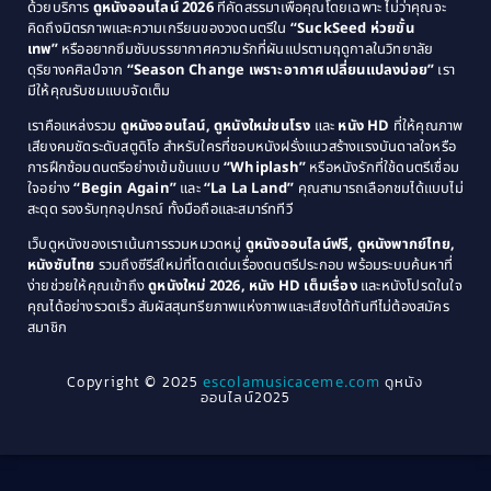
Comedy ตลก
(515)
ด้วยบริการ
ดูหนังออนไลน์ 2026
ที่คัดสรรมาเพื่อคุณโดยเฉพาะ ไม่ว่าคุณจะ
1987
1986
คิดถึงมิตรภาพและความเกรียนของวงดนตรีใน
“SuckSeed ห่วยขั้น
1985
1984
Comedy ตลก
(46)
เทพ”
หรืออยากซึมซับบรรยากาศความรักที่ผันแปรตามฤดูกาลในวิทยาลัย
ดุริยางคศิลป์จาก
“Season Change เพราะอากาศเปลี่ยนแปลงบ่อย”
เรา
1983
1982
มีให้คุณรับชมแบบจัดเต็ม
Comedy ตลกขบขัน
(4)
1981
1980
เราคือแหล่งรวม
ดูหนังออนไลน์, ดูหนังใหม่ชนโรง
และ
หนัง HD
ที่ให้คุณภาพ
1979
Coming of Age ก้าวพ้นวัย
(1)
1978
เสียงคมชัดระดับสตูดิโอ สำหรับใครที่ชอบหนังฝรั่งแนวสร้างแรงบันดาลใจหรือ
การฝึกซ้อมดนตรีอย่างเข้มข้นแบบ
“Whiplash”
หรือหนังรักที่ใช้ดนตรีเชื่อม
1976
1975
Coming-of-Age
(3)
ใจอย่าง
“Begin Again”
และ
“La La Land”
คุณสามารถเลือกชมได้แบบไม่
1974
1972
สะดุด รองรับทุกอุปกรณ์ ทั้งมือถือและสมาร์ททีวี
Coming-of-age ชีวิตวัยรุ่น
(21)
1971
1970
เว็บดูหนังของเราเน้นการรวมหมวดหมู่
ดูหนังออนไลน์ฟรี, ดูหนังพากย์ไทย,
หนังซับไทย
รวมถึงซีรีส์ใหม่ที่โดดเด่นเรื่องดนตรีประกอบ พร้อมระบบค้นหาที่
1969
1968
Community
(1)
ง่ายช่วยให้คุณเข้าถึง
ดูหนังใหม่ 2026, หนัง HD เต็มเรื่อง
และหนังโปรดในใจ
1964
1963
คุณได้อย่างรวดเร็ว สัมผัสสุนทรียภาพแห่งภาพและเสียงได้ทันทีไม่ต้องสมัคร
Crime อาชญากรรม
(289)
สมาชิก
1962
1956
1954
1950
Crime อาชญากรรม
(78)
Copyright © 2025
escolamusicaceme.com
ดูหนัง
1940
ออนไลน์2025
Cult Film
(4)
Culture
(8)