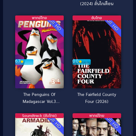
(2024) ลั่นไกเตือน
พากย์ไทย
ซับไทย
Full HD
Full HD
0.0
6.7
The Fairfield County
The Penguins Of
Four (2026)
Madagascar Vol.3
เพนกวินจอมป่วน ก๊วน
มาดากัสการ์ ชุด 3
Soundtrack (ซับไทย)
พากย์ไทย
Full HD
Full HD