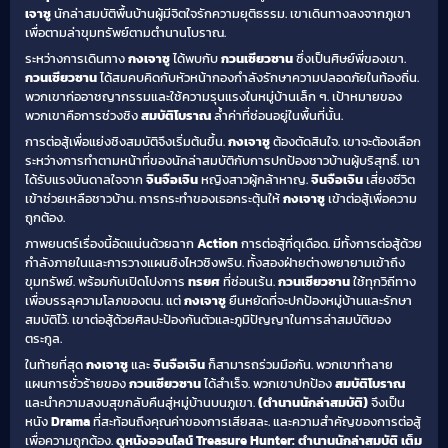
เจาซู
นักล่าสมบัติพื้นบ้านผู้มีจิตใจรักความยุติธรรม. เขาเดินทางลงจากภูเขา
เพื่อตามล่าขุมทรัพย์ตามตำนานโบราณ.
ระหว่างการเดินทาง
กงเจาซู
ได้พบกับ
กวนเซียวซาน
ซึ่งเป็นศิษย์พี่ของเขา.
กวนเซียวซาน
ได้สมคบคิดกับหัวหน้ากองกำลังรักษาความปลอดภัยในท้องถิ่น.
พวกเขาก่ออาชญากรรมและใช้ความรุนแรงในหมู่บ้านเล็ก ๆ. เป้าหมายของ
พวกเขาคือการช่วงชิง
สมบัติโบราณ
ล้ำค่าที่ซ่อนอยู่ในพื้นที่นั้น.
การต่อสู้เพื่อแย่งชิงสมบัติจึงเริ่มต้นขึ้น.
กงเจาซู
ต้องตัดสินใจ. เขาจะต้องเลือก
ระหว่างการทำตามหน้าที่ของนักล่าสมบัติกับการปกป้องชาวบ้านผู้บริสุทธิ์. เขา
ได้รับแรงบันดาลใจจาก
จินจือเจิน
หญิงสาวผู้กล้าหาญ.
จินจือเจิน
เสี่ยงชีวิต
เข้าช่วยเหลือชาวบ้าน. การกระทำของเธอกระตุ้นให้
กงเจาซู
เข้าต่อสู้เพื่อความ
ถูกต้อง.
ภาพยนตร์เรื่องนี้อัดแน่นด้วยฉาก
Action
การต่อสู้ที่ดุเดือด. มีทั้งการต่อสู้ด้วย
กำลังภายในและการวางแผนชิงไหวชิงพริบ. ทั้งสองฝ่ายต่างพยายามเข้าถึง
ขุมทรัพย์. พร้อมกับเปิดโปงการ
ทรยศ
ที่ซ่อนเร้น.
กวนเซียวซาน
ใช้ทุกวิถีทาง
เพื่อบรรลุความโลภของตน. แต่
กงเจาซู
ยืนหยัดที่จะปกป้องหมู่บ้านและรักษา
สมบัติไว้. เขาต่อสู้ด้วยศิลปะป้องกันตัวและภูมิปัญญาในการล่าสมบัติของ
ตระกูล.
ในท้ายที่สุด
กงเจาซู
และ
จินจือเจิน
ก็สามารถร่วมมือกัน. พวกเขาทำลาย
แผนการชั่วร้ายของ
กวนเซียวซาน
ได้สำเร็จ. พวกเขาปกป้อง
สมบัติโบราณ
และนำความสงบสุขกลับคืนสู่หมู่บ้านบนภูเขา.
(ตำนานนักล่าสมบัติ)
จึงเป็น
หนัง
Drama
ที่สะท้อนถึงคุณค่าของการเสียสละ. และความสำคัญของการต่อสู้
เพื่อความถูกต้อง.
ดูหนังออนไลน์
Treasure Hunter: ตำนานนักล่าสมบัติ เต็ม