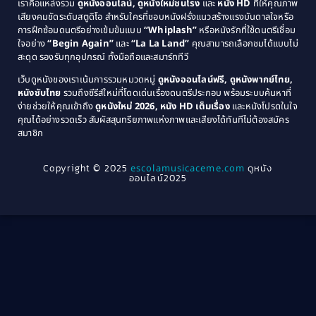
เราคือแหล่งรวม
ดูหนังออนไลน์, ดูหนังใหม่ชนโรง
และ
หนัง HD
ที่ให้คุณภาพ
1979
Coming of Age ก้าวพ้นวัย
(1)
1978
เสียงคมชัดระดับสตูดิโอ สำหรับใครที่ชอบหนังฝรั่งแนวสร้างแรงบันดาลใจหรือ
การฝึกซ้อมดนตรีอย่างเข้มข้นแบบ
“Whiplash”
หรือหนังรักที่ใช้ดนตรีเชื่อม
1976
1975
Coming-of-Age
(3)
ใจอย่าง
“Begin Again”
และ
“La La Land”
คุณสามารถเลือกชมได้แบบไม่
1974
1972
สะดุด รองรับทุกอุปกรณ์ ทั้งมือถือและสมาร์ททีวี
Coming-of-age ชีวิตวัยรุ่น
(21)
1971
1970
เว็บดูหนังของเราเน้นการรวมหมวดหมู่
ดูหนังออนไลน์ฟรี, ดูหนังพากย์ไทย,
หนังซับไทย
รวมถึงซีรีส์ใหม่ที่โดดเด่นเรื่องดนตรีประกอบ พร้อมระบบค้นหาที่
1969
1968
Community
(1)
ง่ายช่วยให้คุณเข้าถึง
ดูหนังใหม่ 2026, หนัง HD เต็มเรื่อง
และหนังโปรดในใจ
1964
1963
คุณได้อย่างรวดเร็ว สัมผัสสุนทรียภาพแห่งภาพและเสียงได้ทันทีไม่ต้องสมัคร
Crime อาชญากรรม
(78)
สมาชิก
1962
1956
1954
1950
Crime อาชญากรรม
(289)
Copyright © 2025
escolamusicaceme.com
ดูหนัง
1940
ออนไลน์2025
Cult Film
(4)
Culture
(8)
Dance เต้น
(13)
Dark Comedy ตลกร้าย
(11)
Detective
(21)