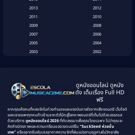
2013
2012
Based on Novel
(6)
2011
2010
Betrayal
(1)
2009
2008
Biography
(3)
2007
2006
2005
2004
Biography ชีวประวัติ
(26)
2003
2002
Biography ชีวิตจริง
(41)
2001
2000
1999
1998
Black Comedy
(10)
1997
1996
Classic หนังคลาสสิก
(134)
ดูหนังออนไลน์ ดูหนัง
1995
1994
ดัง เต็มเรื่อง Full HD
Classic หนังคลาสสิก
(21)
1993
1992
ฟรี
1991
1990
Classic หนังคลาสสิก
(25)
หากคุณคือคนที่หลงรักในท่วงทำนองและแรงบันดาลใจจากเสียงดนตรี เว็บไซต์
1989
1988
ของเราขอพาทุกคนก้าวข้ามจากตัวโน้ตสู่โลกภาพยนตร์ที่เต็มไปด้วยอรรถรส
Comedy ตลก
(46)
ด้วยบริการ
ดูหนังออนไลน์ 2026
ที่คัดสรรมาเพื่อคุณโดยเฉพาะ ไม่ว่าคุณจะ
1987
1986
คิดถึงมิตรภาพและความเกรียนของวงดนตรีใน
“SuckSeed ห่วยขั้น
1985
1984
Comedy ตลก
(515)
เทพ”
หรืออยากซึมซับบรรยากาศความรักที่ผันแปรตามฤดูกาลในวิทยาลัย