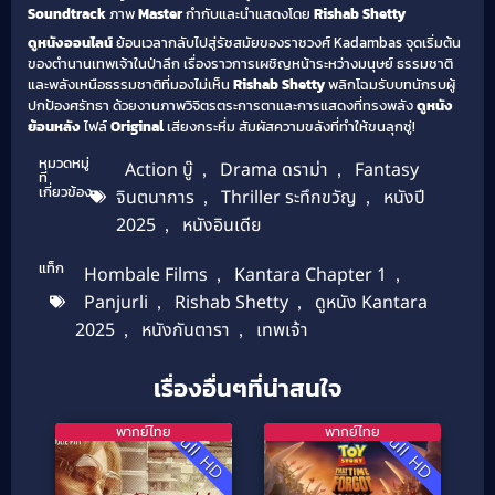
Soundtrack
ภาพ
Master
กำกับและนำแสดงโดย
Rishab Shetty
ดูหนังออนไลน์
ย้อนเวลากลับไปสู่รัชสมัยของราชวงศ์ Kadambas จุดเริ่มต้น
ของตำนานเทพเจ้าในป่าลึก เรื่องราวการเผชิญหน้าระหว่างมนุษย์ ธรรมชาติ
และพลังเหนือธรรมชาติที่มองไม่เห็น
Rishab Shetty
พลิกโฉมรับบทนักรบผู้
ปกป้องศรัทธา ด้วยงานภาพวิจิตรตระการตาและการแสดงที่ทรงพลัง
ดูหนัง
ย้อนหลัง
ไฟล์
Original
เสียงกระหึ่ม สัมผัสความขลังที่ทำให้ขนลุกซู่!
หมวดหมู่
Action บู๊
,
Drama ดราม่า
,
Fantasy
ที่
เกี่ยวข้อง
จินตนาการ
,
Thriller ระทึกขวัญ
,
หนังปี
2025
,
หนังอินเดีย
แท็ก
Hombale Films
,
Kantara Chapter 1
,
Panjurli
,
Rishab Shetty
,
ดูหนัง Kantara
2025
,
หนังกันตารา
,
เทพเจ้า
เรื่องอื่นๆที่น่าสนใจ
พากย์ไทย
พากย์ไทย
Full HD
Full HD