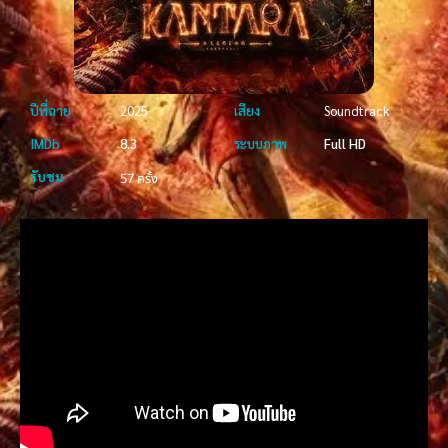
ปีที่ฉาย
2025
เสียง
Soundtrack
IMDb
8.3
ระบบภาพ
Full HD
รับชม
57 ครั้ง