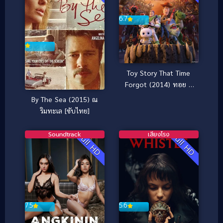
6.7
Toy Story That Time
Forgot (2014) ทอย ส
ตอรี่ ตอนพิเศษ คริสมาส
By The Sea (2015) ณ
ต์
ริมทะเล [ซับไทย]
Soundtrack
เสียงโรง
Full HD
Full HD
7.5
5.6