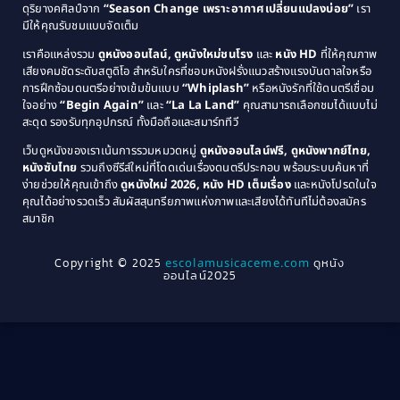
ดุริยางคศิลป์จาก
“Season Change เพราะอากาศเปลี่ยนแปลงบ่อย”
เรา
1983
1982
มีให้คุณรับชมแบบจัดเต็ม
Comedy ตลกขบขัน
(4)
1981
1980
เราคือแหล่งรวม
ดูหนังออนไลน์, ดูหนังใหม่ชนโรง
และ
หนัง HD
ที่ให้คุณภาพ
1979
Coming of Age ก้าวพ้นวัย
(1)
1978
เสียงคมชัดระดับสตูดิโอ สำหรับใครที่ชอบหนังฝรั่งแนวสร้างแรงบันดาลใจหรือ
การฝึกซ้อมดนตรีอย่างเข้มข้นแบบ
“Whiplash”
หรือหนังรักที่ใช้ดนตรีเชื่อม
1976
1975
Coming-of-Age
(3)
ใจอย่าง
“Begin Again”
และ
“La La Land”
คุณสามารถเลือกชมได้แบบไม่
1974
1972
สะดุด รองรับทุกอุปกรณ์ ทั้งมือถือและสมาร์ททีวี
Coming-of-age ชีวิตวัยรุ่น
(21)
1971
1970
เว็บดูหนังของเราเน้นการรวมหมวดหมู่
ดูหนังออนไลน์ฟรี, ดูหนังพากย์ไทย,
หนังซับไทย
รวมถึงซีรีส์ใหม่ที่โดดเด่นเรื่องดนตรีประกอบ พร้อมระบบค้นหาที่
1969
1968
Community
(1)
ง่ายช่วยให้คุณเข้าถึง
ดูหนังใหม่ 2026, หนัง HD เต็มเรื่อง
และหนังโปรดในใจ
1964
1963
คุณได้อย่างรวดเร็ว สัมผัสสุนทรียภาพแห่งภาพและเสียงได้ทันทีไม่ต้องสมัคร
Crime อาชญากรรม
(78)
สมาชิก
1962
1956
1954
1950
Crime อาชญากรรม
(289)
Copyright © 2025
escolamusicaceme.com
ดูหนัง
1940
ออนไลน์2025
Cult Film
(4)
Culture
(8)
Dance เต้น
(13)
Dark Comedy ตลกร้าย
(11)