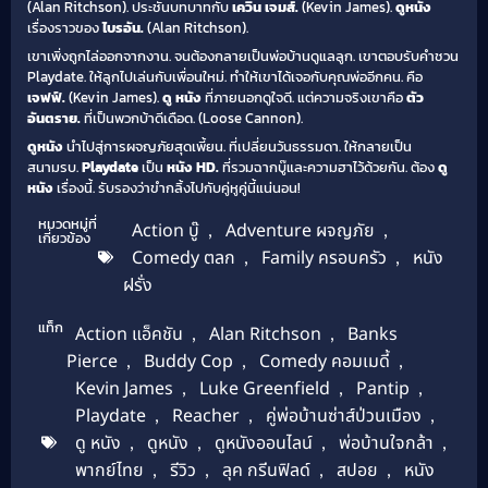
(Alan Ritchson). ประชันบทบาทกับ
เควิน เจมส์.
(Kevin James).
ดูหนัง
เรื่องราวของ
ไบรอัน.
(Alan Ritchson).
เขาเพิ่งถูกไล่ออกจากงาน. จนต้องกลายเป็นพ่อบ้านดูแลลูก. เขาตอบรับคำชวน
Playdate. ให้ลูกไปเล่นกับเพื่อนใหม่. ทำให้เขาได้เจอกับคุณพ่ออีกคน. คือ
เจฟฟ์.
(Kevin James).
ดู หนัง
ที่ภายนอกดูใจดี. แต่ความจริงเขาคือ
ตัว
อันตราย.
ที่เป็นพวกบ้าดีเดือด. (Loose Cannon).
ดูหนัง
นำไปสู่การผจญภัยสุดเพี้ยน. ที่เปลี่ยนวันธรรมดา. ให้กลายเป็น
สนามรบ.
Playdate
เป็น
หนัง HD.
ที่รวมฉากบู๊และความฮาไว้ด้วยกัน. ต้อง
ดู
หนัง
เรื่องนี้. รับรองว่าขำกลิ้งไปกับคู่หูคู่นี้แน่นอน!
หมวดหมู่ที่
Action บู๊
,
Adventure ผจญภัย
,
เกี่ยวข้อง
Comedy ตลก
,
Family ครอบครัว
,
หนัง
ฝรั่ง
แท็ก
Action แอ็คชัน
,
Alan Ritchson
,
Banks
Pierce
,
Buddy Cop
,
Comedy คอมเมดี้
,
Kevin James
,
Luke Greenfield
,
Pantip
,
Playdate
,
Reacher
,
คู่พ่อบ้านซ่าส์ป่วนเมือง
,
ดู หนัง
,
ดูหนัง
,
ดูหนังออนไลน์
,
พ่อบ้านใจกล้า
,
พากย์ไทย
,
รีวิว
,
ลุค กรีนฟิลด์
,
สปอย
,
หนัง