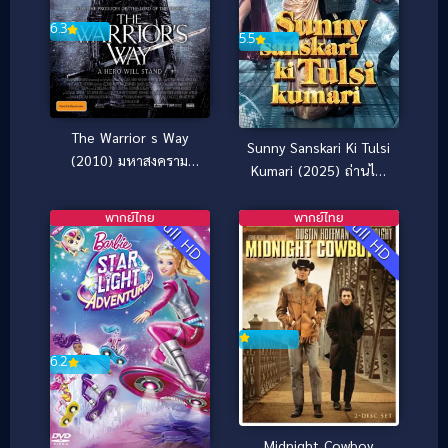
6.3
5.5
The Warrior s Way
Sunny Sanskari Ki Tulsi
(2010) มหาสงคราม
Kumari (2025) ถ่านไฟ
โคตรคนต่างพันธุ์
เก่าจุดรักใหม่
พากย์ไทย
พากย์ไทย
Full HD
Full HD
6.2
Midnight Cowboy