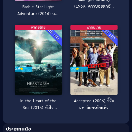
(1969) คาวบอยตกอับ
Barbie Star Light
ย่ำกรุง [ซับไทย]
Adventure (2016) บาร์
บี้ ผจญภัยในหมู่ดาว
พากย์ไทย
พากย์ไทย
Full HD
Full HD
6.6
6.9
Accepted (2006) จิ๊จ๊ะ
In the Heart of the
มหาลัยคนรักแห้ว
Sea (2015) หัวใจ
เพชฌฆาตวาฬมหาสมุทร
ประเภทหนัง