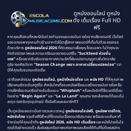
1997
1996
Classic หนังคลาสสิก
(134)
ดูหนังออนไลน์ ดูหนัง
1995
1994
ดัง เต็มเรื่อง Full HD
Classic หนังคลาสสิก
(21)
1993
1992
ฟรี
1991
1990
Classic หนังคลาสสิก
(25)
หากคุณคือคนที่หลงรักในท่วงทำนองและแรงบันดาลใจจากเสียงดนตรี เว็บไซต์
1989
1988
ของเราขอพาทุกคนก้าวข้ามจากตัวโน้ตสู่โลกภาพยนตร์ที่เต็มไปด้วยอรรถรส
Comedy ตลก
(46)
ด้วยบริการ
ดูหนังออนไลน์ 2026
ที่คัดสรรมาเพื่อคุณโดยเฉพาะ ไม่ว่าคุณจะ
1987
1986
คิดถึงมิตรภาพและความเกรียนของวงดนตรีใน
“SuckSeed ห่วยขั้น
1985
1984
Comedy ตลก
(515)
เทพ”
หรืออยากซึมซับบรรยากาศความรักที่ผันแปรตามฤดูกาลในวิทยาลัย
ดุริยางคศิลป์จาก
“Season Change เพราะอากาศเปลี่ยนแปลงบ่อย”
เรา
1983
1982
มีให้คุณรับชมแบบจัดเต็ม
Comedy ตลกขบขัน
(4)
1981
1980
เราคือแหล่งรวม
ดูหนังออนไลน์, ดูหนังใหม่ชนโรง
และ
หนัง HD
ที่ให้คุณภาพ
1979
Coming of Age ก้าวพ้นวัย
(1)
1978
เสียงคมชัดระดับสตูดิโอ สำหรับใครที่ชอบหนังฝรั่งแนวสร้างแรงบันดาลใจหรือ
การฝึกซ้อมดนตรีอย่างเข้มข้นแบบ
“Whiplash”
หรือหนังรักที่ใช้ดนตรีเชื่อม
1976
1975
Coming-of-Age
(3)
ใจอย่าง
“Begin Again”
และ
“La La Land”
คุณสามารถเลือกชมได้แบบไม่
1974
1972
สะดุด รองรับทุกอุปกรณ์ ทั้งมือถือและสมาร์ททีวี
Coming-of-age ชีวิตวัยรุ่น
(21)
1971
1970
เว็บดูหนังของเราเน้นการรวมหมวดหมู่
ดูหนังออนไลน์ฟรี, ดูหนังพากย์ไทย,
หนังซับไทย
รวมถึงซีรีส์ใหม่ที่โดดเด่นเรื่องดนตรีประกอบ พร้อมระบบค้นหาที่
1969
1968
Community
(1)
ง่ายช่วยให้คุณเข้าถึง
ดูหนังใหม่ 2026, หนัง HD เต็มเรื่อง
และหนังโปรดในใจ
1964
1963
คุณได้อย่างรวดเร็ว สัมผัสสุนทรียภาพแห่งภาพและเสียงได้ทันทีไม่ต้องสมัคร
Crime อาชญากรรม
(78)