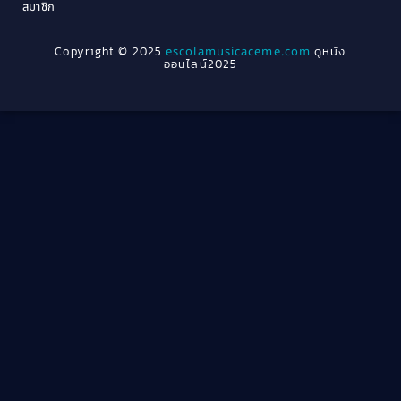
สมาชิก
1962
1956
1954
1950
Crime อาชญากรรม
(289)
Copyright © 2025
escolamusicaceme.com
ดูหนัง
1940
ออนไลน์2025
Cult Film
(4)
Culture
(8)
Dance เต้น
(13)
Dark Comedy ตลกร้าย
(11)
Detective
(21)
Detective สืบสวน
(46)
Detective สืบสวน
(40)
Disaster
(22)
Disney+
(42)