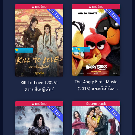
พากย์ไทย
พากย์ไทย
Full HD
Full HD
6.3
The Angry Birds Movie
Kill to Love (2025)
(2016) แองกรีเบิร์ดส
ตราบสิ้นปฏิพัทธ์
เดอะ มูฟวี่
พากย์ไทย
Soundtrack
Full HD
Full HD