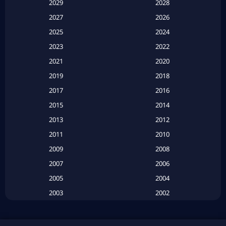
2029
2028
Apple TV
(20)
2027
2026
2025
2024
Apple TV+
(120)
2023
2022
Based on a True Story สร้างจากเรื่องจริง
(2)
2021
2020
2019
2018
Based on a True Story เรื่องจริง
(20)
2017
2016
Based on a True Story เรื่องจริง
(16)
2015
2014
2013
2012
Based on Novel
(6)
2011
2010
Betrayal
(1)
2009
2008
Biography
(3)
2007
2006
2005
2004
Biography ชีวประวัติ
(26)
2003
2002
Biography ชีวิตจริง
(41)
2001
2000
1999
1998
Black Comedy
(10)