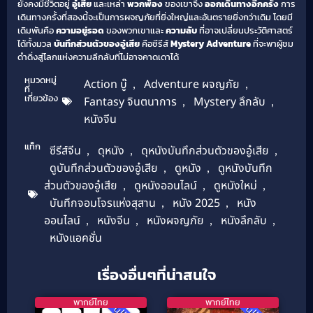
ยังคงมีชีวิตอยู่
อู๋เสีย
และเหล่า
พวกพ้อง
ของเขาจึง
ออกเดินทางอีกครั้ง
การ
เดินทางครั้งที่สองนี้จะเป็นการผจญภัยที่ยิ่งใหญ่และอันตรายยิ่งกว่าเดิม โดยมี
เดิมพันคือ
ความอยู่รอด
ของพวกเขาและ
ความลับ
ที่อาจเปลี่ยนประวัติศาสตร์
ได้ทั้งมวล
บันทึกส่วนตัวของอู๋เสีย
คือซีรีส์
Mystery Adventure
ที่จะพาผู้ชม
ดำดิ่งสู่โลกแห่งความลึกลับที่ไม่อาจคาดเดาได้
หมวดหมู่
Action บู๊
,
Adventure ผจญภัย
,
ที่
เกี่ยวข้อง
Fantasy จินตนาการ
,
Mystery ลึกลับ
,
หนังจีน
แท็ก
ซีรีส์จีน
,
ดุหนัง
,
ดุหนังบันทึกส่วนตัวของอู๋เสีย
,
ดูบันทึกส่วนตัวของอู๋เสีย
,
ดูหนัง
,
ดูหนังบันทึก
ส่วนตัวของอู๋เสีย
,
ดูหนังออนไลน์
,
ดูหนังใหม่
,
บันทึกจอมโจรแห่งสุสาน
,
หนัง 2025
,
หนัง
ออนไลน์
,
หนังจีน
,
หนังผจญภัย
,
หนังลึกลับ
,
หนังแอคชั่น
เรื่องอื่นๆที่น่าสนใจ
พากย์ไทย
พากย์ไทย