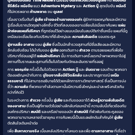
ดูหนังออนไลน์
Time Raiders (2025)
บันทึกส่วนตัวของอู๋เสีย
คือ
หนังใหม่
ซีรีส์ดัง
หนังจีน
แนว
Adventure
Mystery
และ
Action บู๊
สุดเข้มข้น
หนังดี
ที่ไม่ควรพลาด
ห้ามพลาด
ชม
ดูเลย
!
เรื่องราวเริ่มต้นที่
อู๋เสีย
เจ้าของร้านขายของเก่า
ผู้รักการผจญภัยและมีความ
รู้เรื่องโบราณวัตถุอย่างลึกซึ้ง ชีวิตที่สงบของเขาเปลี่ยนไปเมื่อเขาค้นพบ
แผ่น
ผ้าซ่อนแผนที่ปริศนา
ที่ถูกซ่อนไว้อย่างแนบเนียนในสมบัติเก่าชิ้นหนึ่ง แผนที่นี้ดู
เหมือนจะเชื่อมโยงกับปริศนาที่ยิ่งใหญ่และ
ความลับในอดีต
ของตระกูล
อู๋ซานเสิ่ง
อาสาม
ของ
อู๋เสีย
ซึ่งเป็นนักสำรวจสุสานที่มีชื่อเสียงและมีความ
ลึกลับซับซ้อน ได้นำทีมของ
อู๋เสีย
ออกเดินทาง
สำรวจ
ตามรอยแผนที่เพื่อไข
ปริศนาที่ซ่อนอยู่ใต้
แผ่นผ้าปริศนา
นั้น การเดินทางครั้งแรกนำพาพวกเขาไปสู่
สถานที่โบราณและสุสานที่เต็มไปด้วยกับดักและอันตรายที่รออยู่
การ
ผจญภัย
ครั้งนี้เต็มไปด้วยฉาก
Action บู๊
และ
อันตราย
รอบด้าน พวกเขา
ต้องเผชิญหน้ากับการ
จู่โจมจากสิ่งมีชีวิตลึกลับ
และปรากฏการณ์
เหนือ
ธรรมชาติ
ที่ไม่สามารถอธิบายได้ด้วยหลักการทางวิทยาศาสตร์ ซึ่งเป็นการบ่ง
ชี้ว่า
ความลับ
ที่พวกเขากำลังตามหานั้นมีความยิ่งใหญ่และน่าสะพรึงกลัวเกิน
กว่าที่คิดไว้
ในระหว่างการ
สำรวจ
ครั้งนั้น
อู๋เสีย
และทีมของเขาได้
ล่วงรู้ความลับในอดีต
ของอาสาม
ซึ่งเป็นผู้ที่หายตัวไปอย่างลึกลับก่อนหน้านี้ ความลับนี้เกี่ยวข้องกับ
องค์กรปริศนา
สมบัติ
และเครือข่ายของนัก
ล่าสมบัติ
ที่พัวพันกับตระกูลของ
พวกเขามานานหลายชั่วอายุคน การค้นพบนี้เป็นแรงผลักดันสำคัญให้
อู๋เสีย
ตัดสินใจเดินหน้าต่อ
เพื่อ
สืบหาความจริง
เบื้องหลังปริศนาทั้งหมด และเพื่อ
ตามหาอาสาม
ที่เชื่อว่า