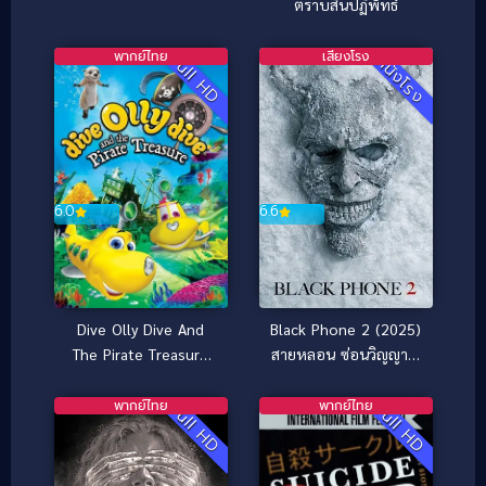
ตราบสิ้นปฏิพัทธ์
พากย์ไทย
เสียงโรง
Full HD
หนังโรง
6.6
6.0
Black Phone 2 (2025)
Dive Olly Dive And
สายหลอน ซ่อนวิญญาณ
The Pirate Treasure
2
(2014) ออลลี่ เรือดำน้ำ
จอมซน กับ สมบัติโจร
พากย์ไทย
พากย์ไทย
Full HD
Full HD
สลัด