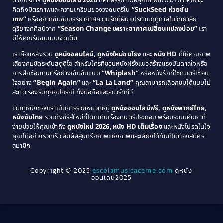
ด้วยบริการ
ดูหนังออนไลน์ 2026
ที่คัดสรรมาเพื่อคุณโดยเฉพาะ ไม่ว่าคุณจะ
1987
1986
คิดถึงมิตรภาพและความเกรียนของวงดนตรีใน
“SuckSeed ห่วยขั้น
1985
1984
Comedy ตลก
(515)
เทพ”
หรืออยากซึมซับบรรยากาศความรักที่ผันแปรตามฤดูกาลในวิทยาลัย
ดุริยางคศิลป์จาก
“Season Change เพราะอากาศเปลี่ยนแปลงบ่อย”
เรา
1983
1982
มีให้คุณรับชมแบบจัดเต็ม
Comedy ตลกขบขัน
(4)
1981
1980
เราคือแหล่งรวม
ดูหนังออนไลน์, ดูหนังใหม่ชนโรง
และ
หนัง HD
ที่ให้คุณภาพ
1979
Coming of Age ก้าวพ้นวัย
(1)
1978
เสียงคมชัดระดับสตูดิโอ สำหรับใครที่ชอบหนังฝรั่งแนวสร้างแรงบันดาลใจหรือ
การฝึกซ้อมดนตรีอย่างเข้มข้นแบบ
“Whiplash”
หรือหนังรักที่ใช้ดนตรีเชื่อม
1976
1975
Coming-of-Age
(3)
ใจอย่าง
“Begin Again”
และ
“La La Land”
คุณสามารถเลือกชมได้แบบไม่
1974
1972
สะดุด รองรับทุกอุปกรณ์ ทั้งมือถือและสมาร์ททีวี
Coming-of-age ชีวิตวัยรุ่น
(21)
1971
1970
เว็บดูหนังของเราเน้นการรวมหมวดหมู่
ดูหนังออนไลน์ฟรี, ดูหนังพากย์ไทย,
หนังซับไทย
รวมถึงซีรีส์ใหม่ที่โดดเด่นเรื่องดนตรีประกอบ พร้อมระบบค้นหาที่
1969
1968
Community
(1)
ง่ายช่วยให้คุณเข้าถึง
ดูหนังใหม่ 2026, หนัง HD เต็มเรื่อง
และหนังโปรดในใจ
1964
1963
คุณได้อย่างรวดเร็ว สัมผัสสุนทรียภาพแห่งภาพและเสียงได้ทันทีไม่ต้องสมัคร
Crime อาชญากรรม
(78)
สมาชิก
1962
1956
1954
1950
Crime อาชญากรรม
(289)
Copyright © 2025
escolamusicaceme.com
ดูหนัง
1940
ออนไลน์2025
Cult Film
(4)
Culture
(8)