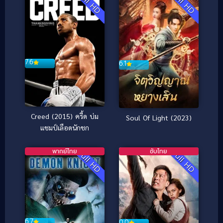
Full HD
Full HD
7.6
6.1
Creed (2015) ครี้ด บ่ม
Soul Of Light (2023)
แชมป์เลือดนักชก
พากย์ไทย
ซับไทย
Full HD
Full HD
6.7
0.0