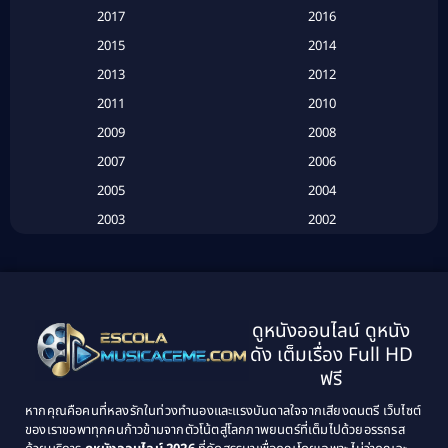
2017
2016
Based on a True Story เรื่องจริง
(16)
2015
2014
2013
2012
Based on Novel
(6)
2011
2010
Betrayal
(1)
2009
2008
Biography
(3)
2007
2006
2005
2004
Biography ชีวประวัติ
(26)
2003
2002
Biography ชีวิตจริง
(41)
2001
2000
1999
1998
Black Comedy
(10)
1997
1996
Classic หนังคลาสสิก
(134)
ดูหนังออนไลน์ ดูหนัง
1995
1994
ดัง เต็มเรื่อง Full HD
Classic หนังคลาสสิก
(21)
1993
1992
ฟรี
1991
1990
Classic หนังคลาสสิก
(25)
หากคุณคือคนที่หลงรักในท่วงทำนองและแรงบันดาลใจจากเสียงดนตรี เว็บไซต์
1989
1988
ของเราขอพาทุกคนก้าวข้ามจากตัวโน้ตสู่โลกภาพยนตร์ที่เต็มไปด้วยอรรถรส
Comedy ตลก
(46)