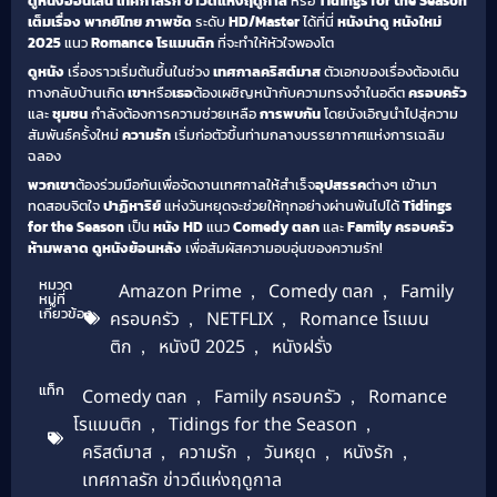
ดูหนังออนไลน์
เทศกาลรัก ข่าวดีแห่งฤดูกาล
หรือ
Tidings for the Season
เต็มเรื่อง
พากย์ไทย
ภาพชัด
ระดับ
HD/Master
ได้ที่นี่
หนังน่าดู
หนังใหม่
2025
แนว
Romance โรแมนติก
ที่จะทำให้หัวใจพองโต
ดูหนัง
เรื่องราวเริ่มต้นขึ้นในช่วง
เทศกาลคริสต์มาส
ตัวเอกของเรื่องต้องเดิน
ทางกลับบ้านเกิด
เขา
หรือ
เธอ
ต้องเผชิญหน้ากับความทรงจำในอดีต
ครอบครัว
และ
ชุมชน
กำลังต้องการความช่วยเหลือ
การพบกัน
โดยบังเอิญนำไปสู่ความ
สัมพันธ์ครั้งใหม่
ความรัก
เริ่มก่อตัวขึ้นท่ามกลางบรรยากาศแห่งการเฉลิม
ฉลอง
พวกเขา
ต้องร่วมมือกันเพื่อจัดงานเทศกาลให้สำเร็จ
อุปสรรค
ต่างๆ เข้ามา
ทดสอบจิตใจ
ปาฏิหาริย์
แห่งวันหยุดจะช่วยให้ทุกอย่างผ่านพ้นไปได้
Tidings
for the Season
เป็น
หนัง HD
แนว
Comedy ตลก
และ
Family ครอบครัว
ห้ามพลาด
ดูหนังย้อนหลัง
เพื่อสัมผัสความอบอุ่นของความรัก!
หมวด
Amazon Prime
,
Comedy ตลก
,
Family
หมู่ที่
เกี่ยวข้อง
ครอบครัว
,
NETFLIX
,
Romance โรแมน
ติก
,
หนังปี 2025
,
หนังฝรั่ง
แท็ก
Comedy ตลก
,
Family ครอบครัว
,
Romance
โรแมนติก
,
Tidings for the Season
,
คริสต์มาส
,
ความรัก
,
วันหยุด
,
หนังรัก
,
เทศกาลรัก ข่าวดีแห่งฤดูกาล