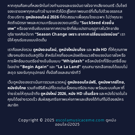
1991
1990
Classic หนังคลาสสิก
(21)
หากคุณคือคนที่หลงรักในท่วงทำนองและแรงบันดาลใจจากเสียงดนตรี เว็บไซต์
1989
1988
ของเราขอพาทุกคนก้าวข้ามจากตัวโน้ตสู่โลกภาพยนตร์ที่เต็มไปด้วยอรรถรส
Comedy ตลก
(515)
ด้วยบริการ
ดูหนังออนไลน์ 2026
ที่คัดสรรมาเพื่อคุณโดยเฉพาะ ไม่ว่าคุณจะ
1987
1986
คิดถึงมิตรภาพและความเกรียนของวงดนตรีใน
“SuckSeed ห่วยขั้น
1985
1984
Comedy ตลก
(46)
เทพ”
หรืออยากซึมซับบรรยากาศความรักที่ผันแปรตามฤดูกาลในวิทยาลัย
ดุริยางคศิลป์จาก
“Season Change เพราะอากาศเปลี่ยนแปลงบ่อย”
เรา
1983
1982
มีให้คุณรับชมแบบจัดเต็ม
Comedy ตลกขบขัน
(4)
1981
1980
เราคือแหล่งรวม
ดูหนังออนไลน์, ดูหนังใหม่ชนโรง
และ
หนัง HD
ที่ให้คุณภาพ
1979
Coming of Age ก้าวพ้นวัย
(1)
1978
เสียงคมชัดระดับสตูดิโอ สำหรับใครที่ชอบหนังฝรั่งแนวสร้างแรงบันดาลใจหรือ
การฝึกซ้อมดนตรีอย่างเข้มข้นแบบ
“Whiplash”
หรือหนังรักที่ใช้ดนตรีเชื่อม
1976
1975
Coming-of-Age
(3)
ใจอย่าง
“Begin Again”
และ
“La La Land”
คุณสามารถเลือกชมได้แบบไม่
1974
1972
สะดุด รองรับทุกอุปกรณ์ ทั้งมือถือและสมาร์ททีวี
Coming-of-age ชีวิตวัยรุ่น
(21)
1971
1970
เว็บดูหนังของเราเน้นการรวมหมวดหมู่
ดูหนังออนไลน์ฟรี, ดูหนังพากย์ไทย,
หนังซับไทย
รวมถึงซีรีส์ใหม่ที่โดดเด่นเรื่องดนตรีประกอบ พร้อมระบบค้นหาที่
1969
1968
Community
(1)
ง่ายช่วยให้คุณเข้าถึง
ดูหนังใหม่ 2026, หนัง HD เต็มเรื่อง
และหนังโปรดในใจ
1964
1963
คุณได้อย่างรวดเร็ว สัมผัสสุนทรียภาพแห่งภาพและเสียงได้ทันทีไม่ต้องสมัคร
Crime อาชญากรรม
(289)
สมาชิก
1962
1956
1954
1950
Crime อาชญากรรม
(78)
Copyright © 2025
escolamusicaceme.com
ดูหนัง
1940
ออนไลน์2025
Cult Film
(4)