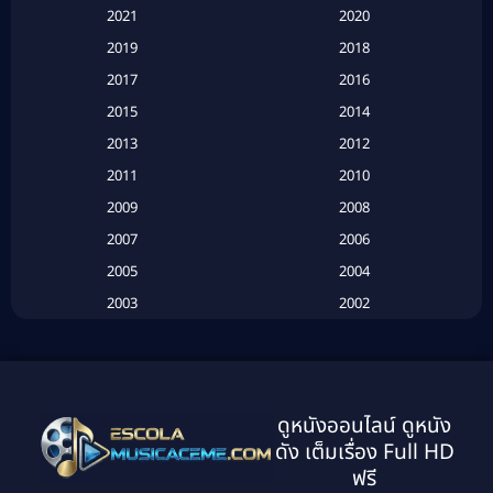
Based on a True Story สร้างจากเรื่องจริง
(2)
2021
2020
2019
2018
Based on a True Story เรื่องจริง
(16)
2017
2016
Based on a True Story เรื่องจริง
(20)
2015
2014
2013
2012
Based on Novel
(6)
2011
2010
Betrayal
(1)
2009
2008
Biography
(3)
2007
2006
2005
2004
Biography ชีวประวัติ
(26)
2003
2002
Biography ชีวิตจริง
(41)
2001
2000
1999
1998
Black Comedy
(10)
1997
1996
Classic หนังคลาสสิก
(25)
ดูหนังออนไลน์ ดูหนัง
1995
1994
ดัง เต็มเรื่อง Full HD
Classic หนังคลาสสิก
(134)
1993
1992
ฟรี