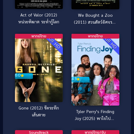
Act of Valor (2012)
We Bought a Zoo
หน่วยพิฆาต ระห่ำกู้โลก
(2011) สวนสัตว์อัศจรรย์
ของขวัญให้ลูก
พากย์ไทย
พากย์ไทย
Full HD
Full HD
6.0
4.3
Gone (2012) ขีดระทึก
Tyler Perry’s Finding
เส้นตาย
Joy (2025) พาใจไปหา
จอย
Soundtrack
พากย์ไทย/ซับ