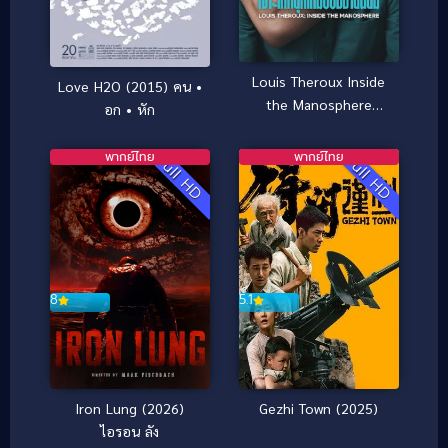
Louis Theroux Inside
Love H2O (2015) คน •
the Manosphere
อก • หัก
(2026) หลุยส์ เทอโรซ์
เจาะโลกยุคใหม่ของชาย
พากย์ไทย
พากย์ไทย
Full HD
Full HD
นิยม
8
5.1
Iron Lung (2026)
Gezhi Town (2025)
ไอรอน ลัง