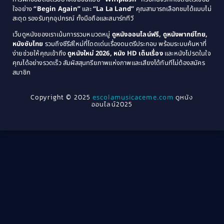
1976
1975
Coming-of-Age
(3)
ใจอย่าง
“Begin Again”
และ
“La La Land”
คุณสามารถเลือกชมได้แบบไม่
1974
1972
สะดุด รองรับทุกอุปกรณ์ ทั้งมือถือและสมาร์ททีวี
Coming-of-age ชีวิตวัยรุ่น
(21)
1971
1970
เว็บดูหนังของเราเน้นการรวมหมวดหมู่
ดูหนังออนไลน์ฟรี, ดูหนังพากย์ไทย,
หนังซับไทย
รวมถึงซีรีส์ใหม่ที่โดดเด่นเรื่องดนตรีประกอบ พร้อมระบบค้นหาที่
1969
1968
Community
(1)
ง่ายช่วยให้คุณเข้าถึง
ดูหนังใหม่ 2026, หนัง HD เต็มเรื่อง
และหนังโปรดในใจ
1964
1963
คุณได้อย่างรวดเร็ว สัมผัสสุนทรียภาพแห่งภาพและเสียงได้ทันทีไม่ต้องสมัคร
Crime อาชญากรรม
(289)
สมาชิก
1962
1956
1954
1950
Crime อาชญากรรม
(78)
Copyright © 2025
escolamusicaceme.com
ดูหนัง
1940
ออนไลน์2025
Cult Film
(4)
Culture
(8)
Dance เต้น
(13)
Dark Comedy ตลกร้าย
(11)
Detective
(21)
Detective สืบสวน
(46)