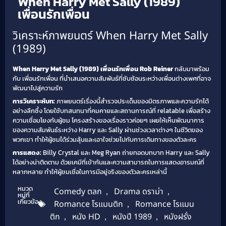
When Harry Met Sally (1989)
เพื่อนรักเพื่อน
วิเคราะห์ภาพยนตร์ When Harry Met Sally
(1989)
When Harry Met Sally (1989) เพื่อนรักเพื่อน
Rob Reiner
กลับมาพร้อม
กับ เพื่อนรักเพื่อน ที่นำเสนอความสัมพันธ์ที่ซับซ้อนระหว่างเพื่อนต่างเพศที่อาจ
พัฒนาไปสู่ความรัก
การวิเคราะห์บท:
ภาพยนตร์เรื่องนี้สำรวจประเด็นของมิตรภาพและความรักได้
อย่างลึกซึ้ง โดยใช้บทสนทนาที่คมคายและสถานการณ์ที่ relatable เพื่อสร้าง
ความเชื่อมโยงกับผู้ชม โครงสร้างของเรื่องราวค่อยๆ เผยให้เห็นพัฒนาการ
ของความสัมพันธ์ระหว่าง Harry และ Sally ผ่านช่วงเวลาต่างๆ ในชีวิตของ
พวกเขา ทำให้ผู้ชมได้ร่วมลุ้นและเอาใจช่วยไปกับการเดินทางของตัวละคร
การแสดง:
Billy Crystal และ Meg Ryan ถ่ายทอดบทบาท Harry และ Sally
ได้อย่างน่าติดตาม ด้วยเคมีที่เข้ากันและความสามารถในการแสดงอารมณ์ที่
หลากหลาย ทำให้ผู้ชมเชื่อในการมีอยู่จริงของตัวละครเหล่านี้
หมวด
Comedy ตลก
,
Drama ดราม่า
,
หมู่ที่
เกี่ยวข้อง
Romance โรแมนติก
,
Romance โรแมน
ติก
,
หนัง HD
,
หนังปี 1989
,
หนังฝรั่ง