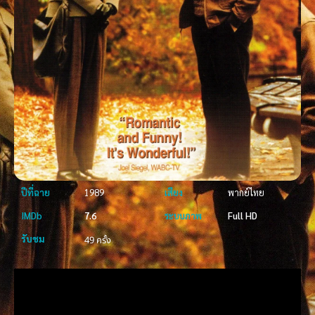
ปีที่ฉาย
1989
เสียง
พากย์ไทย
IMDb
7.6
ระบบภาพ
Full HD
รับชม
49 ครั้ง