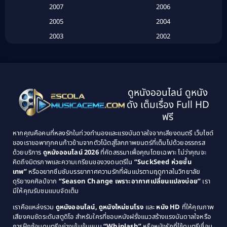
Biography
(3)
2007
2006
2005
2004
Biography ชีวประวัติ
(26)
2003
2002
Biography ชีวิตจริง
(41)
2001
2000
1999
1998
Black Comedy
(10)
1997
1996
Classic หนังคลาสสิก
(25)
ดูหนังออนไลน์ ดูหนัง
1995
1994
ดัง เต็มเรื่อง Full HD
Classic หนังคลาสสิก
(134)
1993
1992
ฟรี
1991
1990
Classic หนังคลาสสิก
(21)
หากคุณคือคนที่หลงรักในท่วงทำนองและแรงบันดาลใจจากเสียงดนตรี เว็บไซต์
1989
1988
ของเราขอพาทุกคนก้าวข้ามจากตัวโน้ตสู่โลกภาพยนตร์ที่เต็มไปด้วยอรรถรส
Comedy ตลก
(515)
ด้วยบริการ
ดูหนังออนไลน์ 2026
ที่คัดสรรมาเพื่อคุณโดยเฉพาะ ไม่ว่าคุณจะ
1987
1986
คิดถึงมิตรภาพและความเกรียนของวงดนตรีใน
“SuckSeed ห่วยขั้น
1985
1984
Comedy ตลก
(46)
เทพ”
หรืออยากซึมซับบรรยากาศความรักที่ผันแปรตามฤดูกาลในวิทยาลัย
ดุริยางคศิลป์จาก
“Season Change เพราะอากาศเปลี่ยนแปลงบ่อย”
เรา
1983
1982
มีให้คุณรับชมแบบจัดเต็ม
Comedy ตลกขบขัน
(4)
1981
1980
เราคือแหล่งรวม
ดูหนังออนไลน์, ดูหนังใหม่ชนโรง
และ
หนัง HD
ที่ให้คุณภาพ
1979
Coming of Age ก้าวพ้นวัย
(1)
1978
เสียงคมชัดระดับสตูดิโอ สำหรับใครที่ชอบหนังฝรั่งแนวสร้างแรงบันดาลใจหรือ
การฝึกซ้อมดนตรีอย่างเข้มข้นแบบ
“Whiplash”
หรือหนังรักที่ใช้ดนตรีเชื่อม