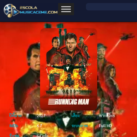
ปีที่ฉาย
2027
เสียง
พากย์ไทย
IMDb
6.7
ระบบภาพ
Full HD
รับชม
64 ครั้ง