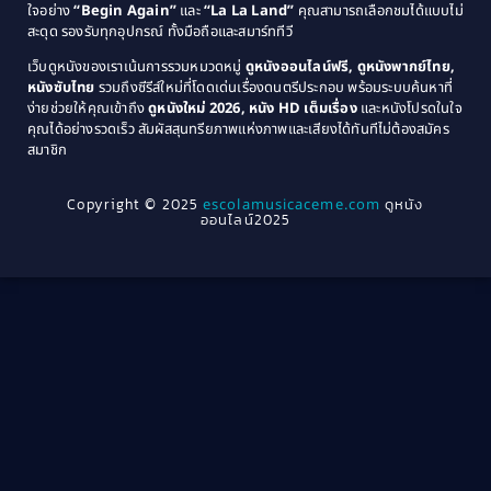
Coming-of-Age
(3)
ใจอย่าง
“Begin Again”
และ
“La La Land”
คุณสามารถเลือกชมได้แบบไม่
1974
1972
สะดุด รองรับทุกอุปกรณ์ ทั้งมือถือและสมาร์ททีวี
Coming-of-age ชีวิตวัยรุ่น
(21)
1971
1970
เว็บดูหนังของเราเน้นการรวมหมวดหมู่
ดูหนังออนไลน์ฟรี, ดูหนังพากย์ไทย,
หนังซับไทย
รวมถึงซีรีส์ใหม่ที่โดดเด่นเรื่องดนตรีประกอบ พร้อมระบบค้นหาที่
1969
1968
Community
(1)
ง่ายช่วยให้คุณเข้าถึง
ดูหนังใหม่ 2026, หนัง HD เต็มเรื่อง
และหนังโปรดในใจ
1964
1963
คุณได้อย่างรวดเร็ว สัมผัสสุนทรียภาพแห่งภาพและเสียงได้ทันทีไม่ต้องสมัคร
Crime อาชญากรรม
(78)
สมาชิก
1962
1956
1954
1950
Crime อาชญากรรม
(289)
Copyright © 2025
escolamusicaceme.com
ดูหนัง
1940
ออนไลน์2025
Cult Film
(4)
Culture
(8)
Dance เต้น
(13)
Dark Comedy ตลกร้าย
(11)
Detective
(21)
Detective สืบสวน
(46)