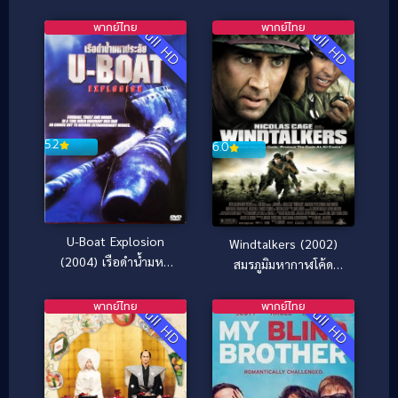
โลก
ขวัญ [ซับไทย]
พากย์ไทย
พากย์ไทย
Full HD
Full HD
5.2
6.0
U-Boat Explosion
Windtalkers (2002)
(2004) เรือดำน้ำมหา
สมรภูมิมหากาฬโค้ด
ประลัย
สะท้านนรก
พากย์ไทย
พากย์ไทย
Full HD
Full HD