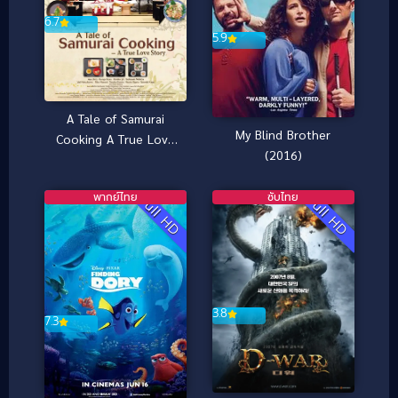
6.7
5.9
A Tale of Samurai
My Blind Brother
Cooking A True Love
(2016)
Story (2013) [พากย์
ไทย]
พากย์ไทย
ซับไทย
Full HD
Full HD
3.8
7.3