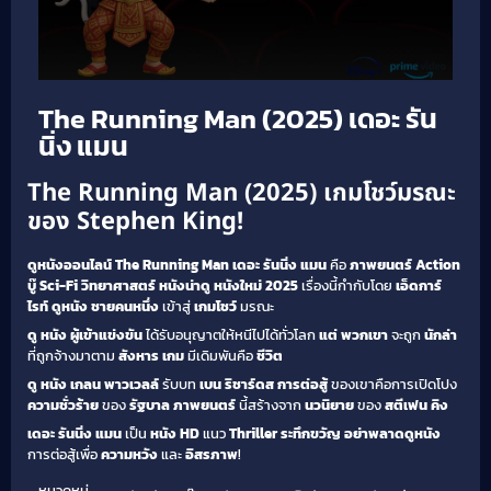
The Running Man (2025) เดอะ รัน
นิ่ง แมน
The Running Man (2025) เกมโชว์มรณะ
ของ Stephen King!
ดูหนังออนไลน์ The Running Man เดอะ รันนิ่ง แมน
คือ
ภาพยนตร์ Action
บู๊
Sci-Fi วิทยาศาสตร์
หนังน่าดู
หนังใหม่ 2025
เรื่องนี้กำกับโดย
เอ็ดการ์
ไรท์
ดูหนัง
ชายคนหนึ่ง
เข้าสู่
เกมโชว์
มรณะ
ดู หนัง
ผู้เข้าแข่งขัน
ได้รับอนุญาตให้หนีไปได้ทั่วโลก
แต่
พวกเขา
จะถูก
นักล่า
ที่ถูกจ้างมาตาม
สังหาร
เกม
มีเดิมพันคือ
ชีวิต
ดู หนัง
เกลน พาวเวลล์
รับบท
เบน ริชาร์ดส
การต่อสู้
ของเขาคือการเปิดโปง
ความชั่วร้าย
ของ
รัฐบาล
ภาพยนตร์
นี้สร้างจาก
นวนิยาย
ของ
สตีเฟน คิง
เดอะ รันนิ่ง แมน
เป็น
หนัง HD
แนว
Thriller ระทึกขวัญ
อย่าพลาดดูหนัง
การต่อสู้เพื่อ
ความหวัง
และ
อิสรภาพ
!
หมวดหมู่