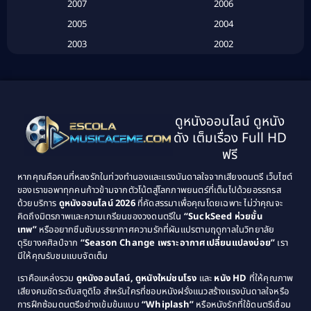
Biography
(3)
2007
2006
2005
2004
Biography ชีวประวัติ
(26)
2003
2002
Biography ชีวิตจริง
(41)
2001
2000
1999
1998
Black Comedy
(10)
1997
1996
Classic หนังคลาสสิก
(134)
ดูหนังออนไลน์ ดูหนัง
1995
1994
ดัง เต็มเรื่อง Full HD
Classic หนังคลาสสิก
(21)
1993
1992
ฟรี
1991
1990
Classic หนังคลาสสิก
(25)
หากคุณคือคนที่หลงรักในท่วงทำนองและแรงบันดาลใจจากเสียงดนตรี เว็บไซต์
1989
1988
ของเราขอพาทุกคนก้าวข้ามจากตัวโน้ตสู่โลกภาพยนตร์ที่เต็มไปด้วยอรรถรส
Comedy ตลก
(46)
ด้วยบริการ
ดูหนังออนไลน์ 2026
ที่คัดสรรมาเพื่อคุณโดยเฉพาะ ไม่ว่าคุณจะ
1987
1986
คิดถึงมิตรภาพและความเกรียนของวงดนตรีใน
“SuckSeed ห่วยขั้น
1985
1984
Comedy ตลก
(515)
เทพ”
หรืออยากซึมซับบรรยากาศความรักที่ผันแปรตามฤดูกาลในวิทยาลัย
ดุริยางคศิลป์จาก
“Season Change เพราะอากาศเปลี่ยนแปลงบ่อย”
เรา
1983
1982
มีให้คุณรับชมแบบจัดเต็ม
Comedy ตลกขบขัน
(4)
1981
1980
เราคือแหล่งรวม
ดูหนังออนไลน์, ดูหนังใหม่ชนโรง
และ
หนัง HD
ที่ให้คุณภาพ
1979
Coming of Age ก้าวพ้นวัย
(1)
1978
เสียงคมชัดระดับสตูดิโอ สำหรับใครที่ชอบหนังฝรั่งแนวสร้างแรงบันดาลใจหรือ
การฝึกซ้อมดนตรีอย่างเข้มข้นแบบ
“Whiplash”
หรือหนังรักที่ใช้ดนตรีเชื่อม
1976
1975