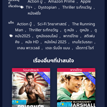
Action บู๊
,
Amazon Prime
,
Apple
ที่
เกี่ยวข้อง
TV+
,
Dystopian
,
Thriller ระทึกขวัญ
,
หนังฝรั่ง
แท็ก
Action บู๊
,
Sci-Fi วิทยาศาสตร์
,
The Running
Man
,
Thriller ระทึกขวัญ
,
ดู หนัง
,
ดูหนัง
,
ดู
หนัง2025
,
ดูหนังออนไลน์
,
พากย์ไทย
,
สตีเฟน
คิง
,
หนัง HD
,
หนังใหม่ 2025
,
เกมโชว์มรณะ
,
เกลน พาวเวลล์
,
เดอะ รันนิ่ง แมน
,
เอ็ดการ์ ไรท์
เรื่องอื่นๆที่น่าสนใจ
Soundtrack
พากย์ไทย
Full HD
Full HD
9.3
6.9