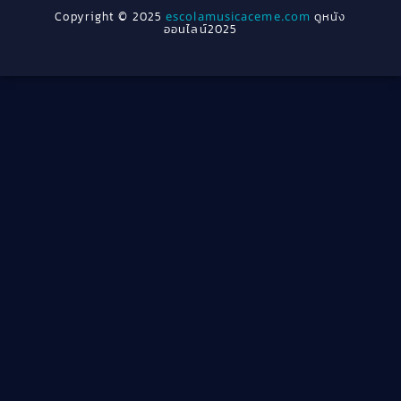
Crime อาชญากรรม
(289)
Copyright © 2025
escolamusicaceme.com
ดูหนัง
1940
ออนไลน์2025
Cult Film
(4)
Culture
(8)
Dance เต้น
(13)
Dark Comedy ตลกร้าย
(11)
Detective
(21)
Detective สืบสวน
(46)
Detective สืบสวน
(40)
Disaster
(22)
Disney+
(42)
Documentary สารคดี
(4)