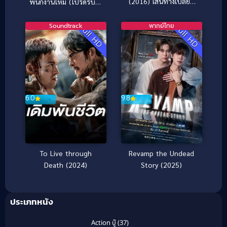
(2016) เส้นทางเปลี่ยน
พนักงานใหม่ (โปรดรับไว้
ชีวิตของเอ็มม่า
พิจารณา) (2025)
Soundtrack
พากย์ไทย
Full HD
Full HD
6.0
9.8
To Live through
Revamp the Undead
Death (2024)
Story (2025)
ประเภทหนัง
Action บู๊
(37)