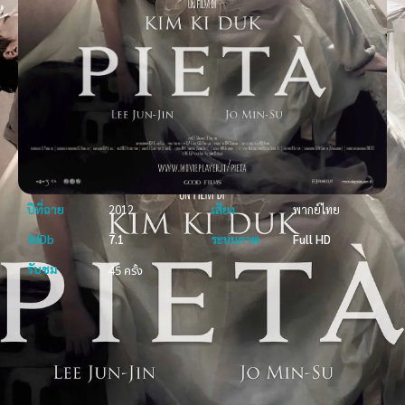
ปีที่ฉาย
2012
เสียง
พากย์ไทย
IMDb
7.1
ระบบภาพ
Full HD
รับชม
45 ครั้ง