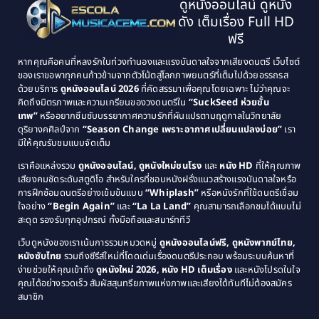
ดูหนังออนไลน์ ดูหนัง
1995
1994
ดัง เต็มเรื่อง Full HD
Classic หนังคลาสสิก
(21)
1993
1992
ฟรี
1991
1990
Classic หนังคลาสสิก
(25)
หากคุณคือคนที่หลงรักในท่วงทำนองและแรงบันดาลใจจากเสียงดนตรี เว็บไซต์
1989
1988
ของเราขอพาทุกคนก้าวข้ามจากตัวโน้ตสู่โลกภาพยนตร์ที่เต็มไปด้วยอรรถรส
Comedy ตลก
(46)
ด้วยบริการ
ดูหนังออนไลน์ 2026
ที่คัดสรรมาเพื่อคุณโดยเฉพาะ ไม่ว่าคุณจะ
1987
1986
คิดถึงมิตรภาพและความเกรียนของวงดนตรีใน
“SuckSeed ห่วยขั้น
1985
1984
Comedy ตลก
(515)
เทพ”
หรืออยากซึมซับบรรยากาศความรักที่ผันแปรตามฤดูกาลในวิทยาลัย
ดุริยางคศิลป์จาก
“Season Change เพราะอากาศเปลี่ยนแปลงบ่อย”
เรา
1983
1982
มีให้คุณรับชมแบบจัดเต็ม
Comedy ตลกขบขัน
(4)
1981
1980
เราคือแหล่งรวม
ดูหนังออนไลน์, ดูหนังใหม่ชนโรง
และ
หนัง HD
ที่ให้คุณภาพ
1979
Coming of Age ก้าวพ้นวัย
(1)
1978
เสียงคมชัดระดับสตูดิโอ สำหรับใครที่ชอบหนังฝรั่งแนวสร้างแรงบันดาลใจหรือ
การฝึกซ้อมดนตรีอย่างเข้มข้นแบบ
“Whiplash”
หรือหนังรักที่ใช้ดนตรีเชื่อม
1976
1975
Coming-of-Age
(3)
ใจอย่าง
“Begin Again”
และ
“La La Land”
คุณสามารถเลือกชมได้แบบไม่
1974
1972
สะดุด รองรับทุกอุปกรณ์ ทั้งมือถือและสมาร์ททีวี
Coming-of-age ชีวิตวัยรุ่น
(21)
1971
1970
เว็บดูหนังของเราเน้นการรวมหมวดหมู่
ดูหนังออนไลน์ฟรี, ดูหนังพากย์ไทย,
หนังซับไทย
รวมถึงซีรีส์ใหม่ที่โดดเด่นเรื่องดนตรีประกอบ พร้อมระบบค้นหาที่
1969
1968
Community
(1)
ง่ายช่วยให้คุณเข้าถึง
ดูหนังใหม่ 2026, หนัง HD เต็มเรื่อง
และหนังโปรดในใจ
1964
1963
คุณได้อย่างรวดเร็ว สัมผัสสุนทรียภาพแห่งภาพและเสียงได้ทันทีไม่ต้องสมัคร
Crime อาชญากรรม
(78)
สมาชิก
1962
1956
1954
1950