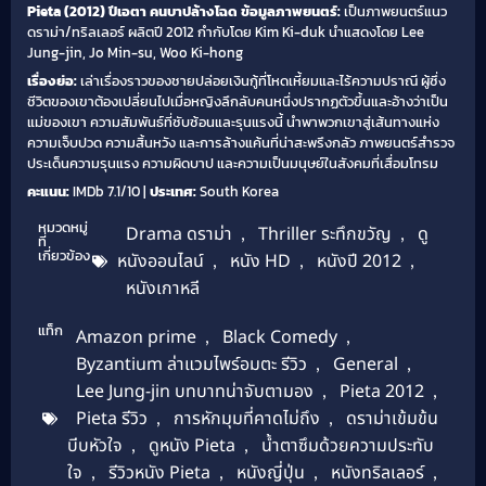
Pieta (2012) ปีเอตา คนบาปล้างโฉด
ข้อมูลภาพยนตร์:
เป็นภาพยนตร์แนว
ดราม่า/ทริลเลอร์ ผลิตปี 2012 กำกับโดย Kim Ki-duk นำแสดงโดย Lee
Jung-jin, Jo Min-su, Woo Ki-hong
เรื่องย่อ:
เล่าเรื่องราวของชายปล่อยเงินกู้ที่โหดเหี้ยมและไร้ความปราณี ผู้ซึ่ง
ชีวิตของเขาต้องเปลี่ยนไปเมื่อหญิงลึกลับคนหนึ่งปรากฏตัวขึ้นและอ้างว่าเป็น
แม่ของเขา ความสัมพันธ์ที่ซับซ้อนและรุนแรงนี้ นำพาพวกเขาสู่เส้นทางแห่ง
ความเจ็บปวด ความสิ้นหวัง และการล้างแค้นที่น่าสะพรึงกลัว ภาพยนตร์สำรวจ
ประเด็นความรุนแรง ความผิดบาป และความเป็นมนุษย์ในสังคมที่เสื่อมโทรม
คะแนน:
IMDb 7.1/10 |
ประเทศ:
South Korea
หมวดหมู่
Drama ดราม่า
,
Thriller ระทึกขวัญ
,
ดู
ที่
เกี่ยวข้อง
หนังออนไลน์
,
หนัง HD
,
หนังปี 2012
,
หนังเกาหลี
แท็ก
Amazon prime
,
Black Comedy
,
Byzantium ล่าแวมไพร์อมตะ รีวิว
,
General
,
Lee Jung-jin บทบาทน่าจับตามอง
,
Pieta 2012
,
Pieta รีวิว
,
การหักมุมที่คาดไม่ถึง
,
ดราม่าเข้มข้น
บีบหัวใจ
,
ดูหนัง Pieta
,
น้ำตาซึมด้วยความประทับ
ใจ
,
รีวิวหนัง Pieta
,
หนังญี่ปุ่น
,
หนังทริลเลอร์
,