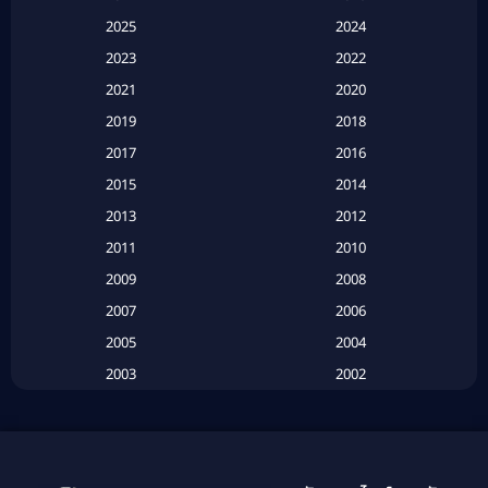
2025
2024
Apple TV+
(120)
2023
2022
Based on a True Story สร้างจากเรื่องจริง
(2)
2021
2020
2019
2018
Based on a True Story เรื่องจริง
(20)
2017
2016
Based on a True Story เรื่องจริง
(16)
2015
2014
2013
2012
Based on Novel
(6)
2011
2010
Betrayal
(1)
2009
2008
Biography
(3)
2007
2006
2005
2004
Biography ชีวประวัติ
(26)
2003
2002
Biography ชีวิตจริง
(41)
2001
2000
1999
1998
Black Comedy
(10)
1997
1996
Classic หนังคลาสสิก
(134)