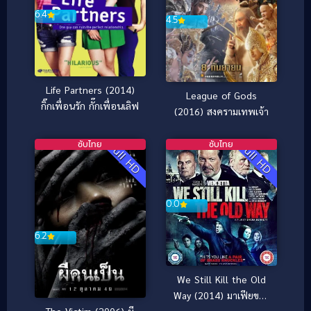
6.4
4.5
Life Partners (2014)
League of Gods
กิ๊กเพื่อนรัก กั๊กเพื่อนเลิฟ
(2016) สงครามเทพเจ้า
ซับไทย
ซับไทย
Full HD
Full HD
0.0
6.2
We Still Kill the Old
Way (2014) มาเฟียขย้ำ
The Victim (2006) ผี
นักเลง