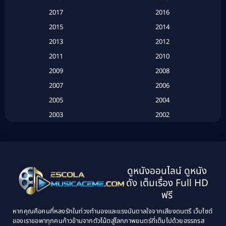
Based on a True Story เรื่องจริง
(20)
2017
2016
Based on a True Story เรื่องจริง
(16)
2015
2014
2013
2012
Based on Novel
(6)
2011
2010
Betrayal
(1)
2009
2008
Biography
(3)
2007
2006
2005
2004
Biography ชีวประวัติ
(26)
2003
2002
Biography ชีวิตจริง
(41)
2001
2000
1999
1998
Black Comedy
(10)
1997
1996
Classic หนังคลาสสิก
(134)
ดูหนังออนไลน์ ดูหนัง
1995
1994
ดัง เต็มเรื่อง Full HD
Classic หนังคลาสสิก
(21)
1993
1992
ฟรี
1991
1990
Classic หนังคลาสสิก
(25)
หากคุณคือคนที่หลงรักในท่วงทำนองและแรงบันดาลใจจากเสียงดนตรี เว็บไซต์
1989
1988
ของเราขอพาทุกคนก้าวข้ามจากตัวโน้ตสู่โลกภาพยนตร์ที่เต็มไปด้วยอรรถรส