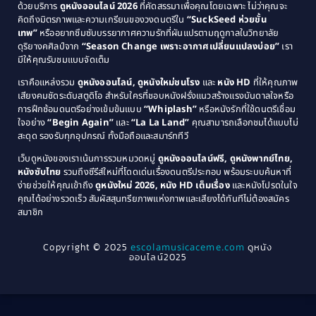
Comedy ตลก
(46)
ด้วยบริการ
ดูหนังออนไลน์ 2026
ที่คัดสรรมาเพื่อคุณโดยเฉพาะ ไม่ว่าคุณจะ
1987
1986
คิดถึงมิตรภาพและความเกรียนของวงดนตรีใน
“SuckSeed ห่วยขั้น
1985
1984
Comedy ตลก
(515)
เทพ”
หรืออยากซึมซับบรรยากาศความรักที่ผันแปรตามฤดูกาลในวิทยาลัย
ดุริยางคศิลป์จาก
“Season Change เพราะอากาศเปลี่ยนแปลงบ่อย”
เรา
1983
1982
มีให้คุณรับชมแบบจัดเต็ม
Comedy ตลกขบขัน
(4)
1981
1980
เราคือแหล่งรวม
ดูหนังออนไลน์, ดูหนังใหม่ชนโรง
และ
หนัง HD
ที่ให้คุณภาพ
1979
Coming of Age ก้าวพ้นวัย
(1)
1978
เสียงคมชัดระดับสตูดิโอ สำหรับใครที่ชอบหนังฝรั่งแนวสร้างแรงบันดาลใจหรือ
การฝึกซ้อมดนตรีอย่างเข้มข้นแบบ
“Whiplash”
หรือหนังรักที่ใช้ดนตรีเชื่อม
1976
1975
Coming-of-Age
(3)
ใจอย่าง
“Begin Again”
และ
“La La Land”
คุณสามารถเลือกชมได้แบบไม่
1974
1972
สะดุด รองรับทุกอุปกรณ์ ทั้งมือถือและสมาร์ททีวี
Coming-of-age ชีวิตวัยรุ่น
(21)
1971
1970
เว็บดูหนังของเราเน้นการรวมหมวดหมู่
ดูหนังออนไลน์ฟรี, ดูหนังพากย์ไทย,
หนังซับไทย
รวมถึงซีรีส์ใหม่ที่โดดเด่นเรื่องดนตรีประกอบ พร้อมระบบค้นหาที่
1969
1968
Community
(1)
ง่ายช่วยให้คุณเข้าถึง
ดูหนังใหม่ 2026, หนัง HD เต็มเรื่อง
และหนังโปรดในใจ
1964
1963
คุณได้อย่างรวดเร็ว สัมผัสสุนทรียภาพแห่งภาพและเสียงได้ทันทีไม่ต้องสมัคร
Crime อาชญากรรม
(78)
สมาชิก
1962
1956
1954
1950
Crime อาชญากรรม
(289)
Copyright © 2025
escolamusicaceme.com
ดูหนัง
1940
ออนไลน์2025
Cult Film
(4)
Culture
(8)