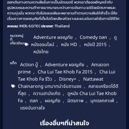
ออกเดินทางตามความฝันในการเป็นนักดนตรี พวกเขาต้องเผชิญหน้ากับ
อุปสรรคและความท้าทายมากมายระหว่างการเดินทาง แต่ด้วยมิตรภาพและ
ความมุ่งมั่น พวกเขาจึงไม่ยอมแพ้และพยายามทำตามความฝันให้สำเร็จ นี่คือ
เรื่องราวการผจญภัยที่เต็มไปด้วยเสียงหัวเราะและแรงบันดาลใจในการใช้ชีวิต
คะแนน:
IMDb 6.0/10 |
ประเทศ:
Thailand
หมวดหมู่
Adventure ผจญภัย
,
Comedy ตลก
,
ดู
ที่
เกี่ยวข้อง
หนังออนไลน์
,
หนัง HD
,
หนังปี 2015
,
หนังไทย
แท็ก
Action บู๊
,
Adventure ผจญภัย
,
Amazon
prime
,
Cha Lui Tae Khob Fa 2015
,
Cha Lui
Tae Khob Fa รีวิว
,
Disney+
,
Nattawat
Chainarong บทบาทน่าจับตามอง
,
คลายเครียดได้ดี
ที่สุด
,
ความฮาบังเกิด
,
ดูหนัง Cha Lui Tae Khob
Fa
,
ตลก
,
ผจญภัย
,
มิตรภาพ
,
มุกตลกคาเฟ่
,
แรงบันดาลใจ
เรื่องอื่นๆที่น่าสนใจ