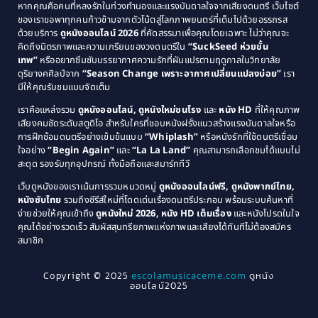
Classic หนังคลาสสิก
(21)
หากคุณคือคนที่หลงรักในท่วงทำนองและแรงบันดาลใจจากเสียงดนตรี เว็บไซต์
1989
1988
ของเราขอพาทุกคนก้าวข้ามจากตัวโน้ตสู่โลกภาพยนตร์ที่เต็มไปด้วยอรรถรส
Comedy ตลก
(515)
ด้วยบริการ
ดูหนังออนไลน์ 2026
ที่คัดสรรมาเพื่อคุณโดยเฉพาะ ไม่ว่าคุณจะ
1987
1986
คิดถึงมิตรภาพและความเกรียนของวงดนตรีใน
“SuckSeed ห่วยขั้น
1985
1984
Comedy ตลก
(46)
เทพ”
หรืออยากซึมซับบรรยากาศความรักที่ผันแปรตามฤดูกาลในวิทยาลัย
ดุริยางคศิลป์จาก
“Season Change เพราะอากาศเปลี่ยนแปลงบ่อย”
เรา
1983
1982
มีให้คุณรับชมแบบจัดเต็ม
Comedy ตลกขบขัน
(4)
1981
1980
เราคือแหล่งรวม
ดูหนังออนไลน์, ดูหนังใหม่ชนโรง
และ
หนัง HD
ที่ให้คุณภาพ
1979
Coming of Age ก้าวพ้นวัย
(1)
1978
เสียงคมชัดระดับสตูดิโอ สำหรับใครที่ชอบหนังฝรั่งแนวสร้างแรงบันดาลใจหรือ
การฝึกซ้อมดนตรีอย่างเข้มข้นแบบ
“Whiplash”
หรือหนังรักที่ใช้ดนตรีเชื่อม
1976
1975
Coming-of-Age
(3)
ใจอย่าง
“Begin Again”
และ
“La La Land”
คุณสามารถเลือกชมได้แบบไม่
1974
1972
สะดุด รองรับทุกอุปกรณ์ ทั้งมือถือและสมาร์ททีวี
Coming-of-age ชีวิตวัยรุ่น
(21)
1971
1970
เว็บดูหนังของเราเน้นการรวมหมวดหมู่
ดูหนังออนไลน์ฟรี, ดูหนังพากย์ไทย,
หนังซับไทย
รวมถึงซีรีส์ใหม่ที่โดดเด่นเรื่องดนตรีประกอบ พร้อมระบบค้นหาที่
1969
1968
Community
(1)
ง่ายช่วยให้คุณเข้าถึง
ดูหนังใหม่ 2026, หนัง HD เต็มเรื่อง
และหนังโปรดในใจ
1964
1963
คุณได้อย่างรวดเร็ว สัมผัสสุนทรียภาพแห่งภาพและเสียงได้ทันทีไม่ต้องสมัคร
Crime อาชญากรรม
(289)
สมาชิก
1962
1956
1954
1950
Crime อาชญากรรม
(78)
Copyright © 2025
escolamusicaceme.com
ดูหนัง
1940
ออนไลน์2025
Cult Film
(4)