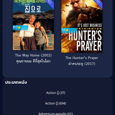
8.0
5.6
The Way Home (2002)
The Hunter’s Prayer
คุณยายผม ดีที่สุดในโลก
ล่าคนระอุ (2017)
ประเภทหนัง
Action บู๊
(37)
Action บู๊
(694)
Adventure ผจญภัย
(61)