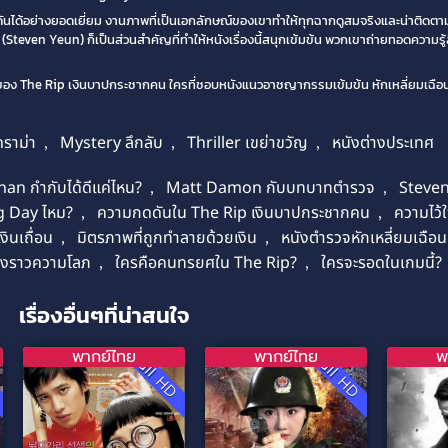
ันได้อย่างยอดเยี่ยม งานภาพที่เป็นเอกลักษณ์ของเขาทำให้ทุกฉากดูสมจริงและน่าติด
Steven Yeun) ก็เป็นส่วนสำคัญที่ทำให้หนังเรื่องนี้สนุกเข้มข้น พวกเขาถ่ายทอดความร
นของ The Rip เงินบาปกระชากคน ใครที่ชอบหนังแนวอาชญากรรมเข้มข้น หักเหลี่ยมเฉือน
ราม่า
,
Mystery ลึกลับ
,
Thriller เขย่าขวัญ
,
หนังต่างประเทศ
an กำกับได้ดีแค่ไหน?
,
Matt Damon กับบทบาทตำรวจ
,
Steve
g Day ไหม?
,
ความกดดันใน The Rip เงินบาปกระชากคน
,
ความไว้
งินเถื่อน
,
มิตรภาพที่ถูกทำลายด้วยเงิน
,
หนังตำรวจหักเหลี่ยมเฉือ
่องราวความโลภ
,
ใครคือคนทรยศใน The Rip?
,
ใครจะรอดในเกมนี้?
เรื่องอื่นๆที่น่าสนใจ
พากย์ไทย
พากย์ไทย
พ
D
Full HD
Full HD