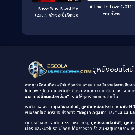
A Time to Love (2011)
I Know Who Killed Me
[พากย์ไทย]
(2007) ฆ่าเธอเป็นอีกเธอ
ดูหนังออนไลน์ 
หากคุณคือคนที่หลงรักในท่วงทำนองและแรงบันดาลใจจากเสียงดนต
โดยเฉพาะ ไม่ว่าคุณจะคิดถึงมิตรภาพและความเกรียนของวงดนต
อากาศเปลี่ยนแปลงบ่อย”
เรามีให้คุณรับชมแบบจัดเต็ม
เราคือแหล่งรวม
ดูหนังออนไลน์, ดูหนังใหม่ชนโรง
และ
หนัง H
หนังรักที่ใช้ดนตรีเชื่อมใจอย่าง
“Begin Again”
และ
“La La L
เว็บดูหนังของเราเน้นการรวมหมวดหมู่
ดูหนังออนไลน์ฟรี, ดูหน
เรื่อง
และหนังโปรดในใจคุณได้อย่างรวดเร็ว สัมผัสสุนทรียภาพแห่