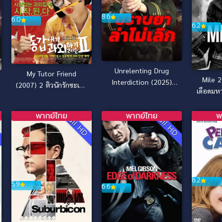
8.6
6.0
6.2
Unrelenting Drug
My Tutor Friend
Mile 22 คนมห
Interdiction (2025)
(2007) 2 ติวนักรักซะเลย
เดือดมห
ปราบยาล่าไม่เลิก
2
พากย์ไทย
พากย์ไทย
พ
D
Full HD
Full HD
6.2
5.9
6.6