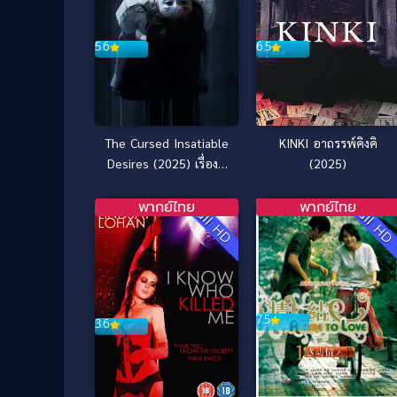
5.6
6.5
The Cursed Insatiable
KINKI อาถรรพ์คิงคิ
Desires (2025) เรื่องผี
(2025)
สาป
พากย์ไทย
พากย์ไทย
Full HD
Full H
7.5
3.6