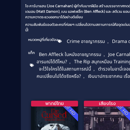
โจ คาร์นาแฮน (Joe Carnahan) ผู้กำกับมากฝีมือ สร้างบรรยากาศกดด
เดมอน (Matt Damon), เบน แอฟเฟล็ก (Ben Affleck) และ สตีเวน ยอน (
ความหวาดระแวงออกมาได้อย่างดีเยี่ยม
ความสัมพันธ์ของตัวละครที่ค่อยๆ เปลี่ยนไปตามสถานการณ์คือจุดเด่
นี้!
หมวดหมู่ที่เกี่ยวข้อง
Crime อาชญากรรม
,
Drama ด
แท็ก
Ben Affleck ในหนังอาชญากรรม
,
Joe Carnah
อารมณ์ได้ดีไหม?
,
The Rip สนุกเหมือน Trainin
จะไว้ใจใครได้ในสถานการณ์นี้
,
ตำรวจไมอามี่เจอเ
คนเปลี่ยนไปได้จริงหรือ?
,
เงินบาปกระชากคน เรื
พากย์ไทย
เสียงโรง
Full HD
Full H