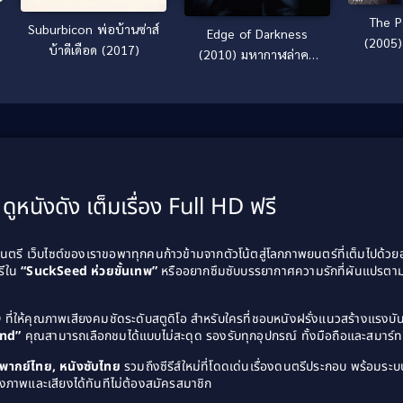
The P
Suburbicon พ่อบ้านซ่าส์
Edge of Darkness
(2005) 
บ้าดีเดือด (2017)
(2010) มหากาฬล่าคน
หน
ทมิฬ
ดูหนังดัง เต็มเรื่อง Full HD ฟรี
รี เว็บไซต์ของเราขอพาทุกคนก้าวข้ามจากตัวโน้ตสู่โลกภาพยนตร์ที่เต็มไปด้ว
รีใน
“SuckSeed ห่วยขั้นเทพ”
หรืออยากซึมซับบรรยากาศความรักที่ผันแปรตาม
D
ที่ให้คุณภาพเสียงคมชัดระดับสตูดิโอ สำหรับใครที่ชอบหนังฝรั่งแนวสร้างแรง
and”
คุณสามารถเลือกชมได้แบบไม่สะดุด รองรับทุกอุปกรณ์ ทั้งมือถือและสมาร์ทท
ังพากย์ไทย, หนังซับไทย
รวมถึงซีรีส์ใหม่ที่โดดเด่นเรื่องดนตรีประกอบ พร้อมระบบ
งภาพและเสียงได้ทันทีไม่ต้องสมัครสมาชิก