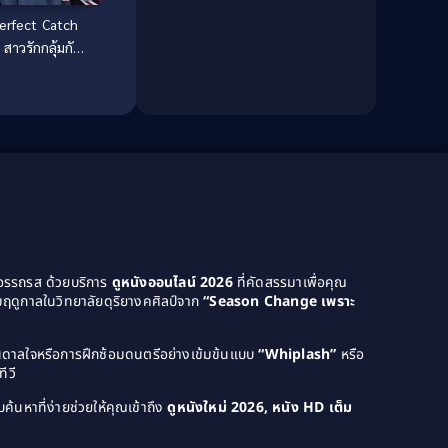
erfect Catch
Dance เต้น
(13)
สาวรักกลุ้มกับ
ุ่มบ้าบอล
Dark Comedy ตลกร้าย
(11)
Detective
(21)
Detective สืบสวน
(40)
Detective สืบสวน
(46)
Disaster
(22)
Disney+
(42)
ยอรรถรส ด้วยบริการ
ดูหนังออนไลน์ 2026
ที่คัดสรรมาเพื่อคุณ
ฤดูกาลในวิทยาลัยดุริยางคศิลป์จาก
“Season Change เพราะ
Documentary สารคดี
(58)
บันดาลใจหรือการฝึกซ้อมดนตรีอย่างเข้มข้นแบบ
“Whiplash”
หรือ
Documentary สารคดี
(4)
ีวี
Drama ดราม่า
(1,046)
ค้นหาที่ง่ายช่วยให้คุณเข้าถึง
ดูหนังใหม่ 2026, หนัง HD เต็ม
Drama ดราม่า
(120)