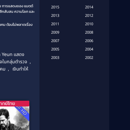
(16)
ตาม การแสดงของ แมตต์
2015
2014
ู้สึกสับสน ความโลภ และ
Based on a True Story เรื่องจริง
2013
2012
(20)
2011
2010
คม ต้องไม่พลาดเรื่อง
2009
Based on Novel
(6)
2008
2007
2006
Betrayal
(1)
2005
2004
n Yeun แสดง
Biography
(3)
2003
2002
ใจในกลุ่มตำรวจ
,
2001
2000
Biography ชีวประวัติ
(26)
นคม
,
เงินทำให้
1999
1998
Biography ชีวิตจริง
(41)
1997
1996
1995
1994
Black Comedy
(10)
1993
1992
ากย์ไทย
Classic หนังคลาสสิก
(25)
Full HD
1991
1990
Classic หนังคลาสสิก
(134)
1989
1988
1987
1986
Classic หนังคลาสสิก
(21)