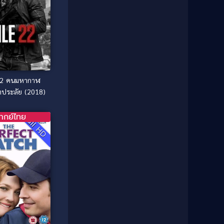
1985
1984
Comedy ตลก
(515)
1983
1982
1981
1980
Comedy ตลก
(46)
1979
1978
Comedy ตลกขบขัน
(4)
1976
1975
Coming of Age ก้าวพ้นวัย
(1)
1974
1972
ากาฬ
าประลัย (2018)
1971
1970
Coming-of-Age
(3)
1969
1968
ากย์ไทย
Full HD
Coming-of-age ชีวิตวัยรุ่น
(21)
1964
1963
1962
1956
Community
(1)
1954
1950
Crime อาชญากรรม
(289)
1940
Crime อาชญากรรม
(78)
Cult Film
(4)
Culture
(8)