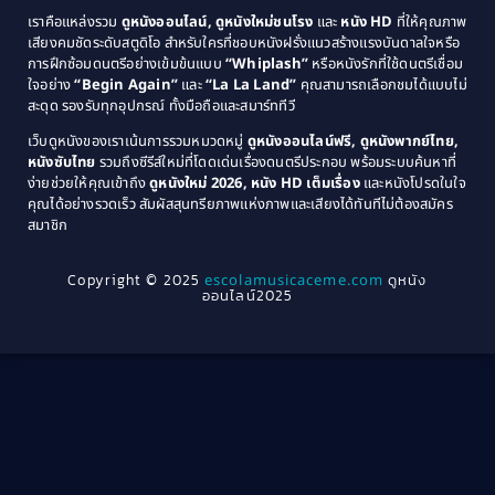
1981
1980
เราคือแหล่งรวม
ดูหนังออนไลน์, ดูหนังใหม่ชนโรง
และ
หนัง HD
ที่ให้คุณภาพ
1979
Coming of Age ก้าวพ้นวัย
(1)
1978
เสียงคมชัดระดับสตูดิโอ สำหรับใครที่ชอบหนังฝรั่งแนวสร้างแรงบันดาลใจหรือ
การฝึกซ้อมดนตรีอย่างเข้มข้นแบบ
“Whiplash”
หรือหนังรักที่ใช้ดนตรีเชื่อม
1976
1975
Coming-of-Age
(3)
ใจอย่าง
“Begin Again”
และ
“La La Land”
คุณสามารถเลือกชมได้แบบไม่
1974
1972
สะดุด รองรับทุกอุปกรณ์ ทั้งมือถือและสมาร์ททีวี
Coming-of-age ชีวิตวัยรุ่น
(21)
1971
1970
เว็บดูหนังของเราเน้นการรวมหมวดหมู่
ดูหนังออนไลน์ฟรี, ดูหนังพากย์ไทย,
หนังซับไทย
รวมถึงซีรีส์ใหม่ที่โดดเด่นเรื่องดนตรีประกอบ พร้อมระบบค้นหาที่
1969
1968
Community
(1)
ง่ายช่วยให้คุณเข้าถึง
ดูหนังใหม่ 2026, หนัง HD เต็มเรื่อง
และหนังโปรดในใจ
1964
1963
คุณได้อย่างรวดเร็ว สัมผัสสุนทรียภาพแห่งภาพและเสียงได้ทันทีไม่ต้องสมัคร
Crime อาชญากรรม
(289)
สมาชิก
1962
1956
1954
1950
Crime อาชญากรรม
(78)
Copyright © 2025
escolamusicaceme.com
ดูหนัง
1940
ออนไลน์2025
Cult Film
(4)
Culture
(8)
Dance เต้น
(13)
Dark Comedy ตลกร้าย
(11)
Detective
(21)