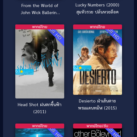
Lucky Numbers (2000)
From the World of
สุมหัวรวย ปล้นหวยล็อค
John Wick Ballerina
จักรวาลของ จอห์น วิค
บัลเลรินา แค้นกว่านรก
พากย์ไทย
พากย์ไทย
Full HD
Full HD
(2025)
6.2
6.1
Desierto ฝ่าเส้นตาย
Head Shot ฝนตกขึ้นฟ้า
พรมแดนทมิฬ (2015)
(2011)
พากย์ไทย
พากย์ไทย/ซับ
Full HD
Full HD