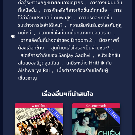
ต่อสู้ระหว่างกฎหมายกับอาชญากร
,
การวางแผนปล้น
ที่เหนือชั้น
,
การหักหลังที่อาจเกิดขึ้นได้ทุกเมื่อ
,
การ
ไล่ล่าข้ามประเทศที่เดิมพันสูง
,
ความรักจะเกิดขึ้น
ระหว่างการไล่ล่าได้ไหม?
,
ความสัมพันธ์ของโจรกับคู่หู
คนใหม่
,
ความเชื่อใจที่เกิดขึ้นกลางเกมอันตราย
,
ฉากแอ็คชั่นที่น่าจดจำของ Dhoom 2
,
มิตรภาพที่
ต้องเลือกข้าง
,
สุดท้ายแล้วใครจะเป็นฝ่ายชนะ?
,
สไตล์การกำกับของ Sanjay Gadhvi
,
หนังแอ็คชั่น
สไตล์บอลลีวูดสุดมันส์
,
เคมีระหว่าง Hrithik กับ
Aishwarya Rai
,
เมื่อตำรวจต้องร่วมมือกับผู้
เชี่ยวชาญ
เรื่องอื่นๆที่น่าสนใจ
พากย์ไทย
Soundtrack
Full HD
Full HD