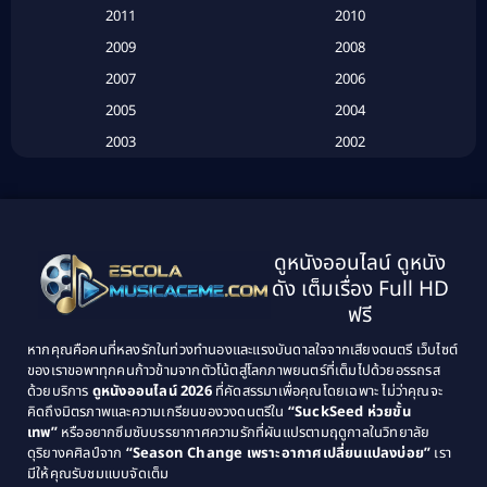
2011
2010
Betrayal
(1)
2009
2008
Biography
(3)
2007
2006
2005
2004
Biography ชีวประวัติ
(26)
2003
2002
Biography ชีวิตจริง
(41)
2001
2000
1999
1998
Black Comedy
(10)
1997
1996
Classic หนังคลาสสิก
(25)
ดูหนังออนไลน์ ดูหนัง
1995
1994
ดัง เต็มเรื่อง Full HD
Classic หนังคลาสสิก
(134)
1993
1992
ฟรี
1991
1990
Classic หนังคลาสสิก
(21)
หากคุณคือคนที่หลงรักในท่วงทำนองและแรงบันดาลใจจากเสียงดนตรี เว็บไซต์
1989
1988
ของเราขอพาทุกคนก้าวข้ามจากตัวโน้ตสู่โลกภาพยนตร์ที่เต็มไปด้วยอรรถรส
Comedy ตลก
(515)
ด้วยบริการ
ดูหนังออนไลน์ 2026
ที่คัดสรรมาเพื่อคุณโดยเฉพาะ ไม่ว่าคุณจะ
1987
1986
คิดถึงมิตรภาพและความเกรียนของวงดนตรีใน
“SuckSeed ห่วยขั้น
1985
1984
Comedy ตลก
(46)
เทพ”
หรืออยากซึมซับบรรยากาศความรักที่ผันแปรตามฤดูกาลในวิทยาลัย
ดุริยางคศิลป์จาก
“Season Change เพราะอากาศเปลี่ยนแปลงบ่อย”
เรา
1983
1982
มีให้คุณรับชมแบบจัดเต็ม
Comedy ตลกขบขัน
(4)