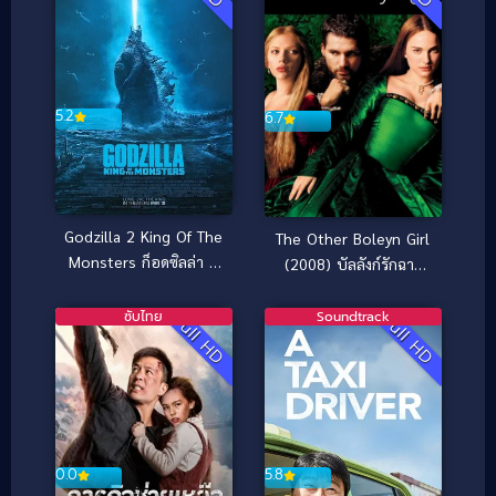
5.2
6.7
Godzilla 2 King Of The
The Other Boleyn Girl
Monsters ก็อดซิลล่า 2
(2008) บัลลังก์รักฉาว
ราชันแห่งมอนสเตอร์
โลก
(2019)
ซับไทย
Soundtrack
Full HD
Full HD
0.0
5.8