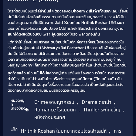
ใครที่ชอบหนังแนวไล่ล่ามันส์ๆ ต้องลองดู
Dhoom 2 เหิรฟ้าท้านรก
เลย เรื่องนี้
มันไม่ใช่แค่หนังแอ็คชั่นธรรมดา แต่มันคือเกมแมวจับหนูของจริง! เราจะได้เห็น
จอมโจรสุดฉลาดที่ไม่มีใครตามจับได้ (รับบทโดย Hrithik Roshan) ที่ต้องมา
เจอกับตำรวจฝีมือดีที่กัดไม่ปล่อย (Abhishek Bachchan) บอกเลยว่าดูง่าย
สนุกได้ตั้งแต่ต้นจนจบ เพราะลุ้นตลอดว่าใครจะพลาดก่อนกัน
แต่ที่ทำให้เรื่องนี้มันเศร้าและซับซ้อนขึ้นไปอีก คือการที่จอมโจรของเราต้องไป
ร่วมมือกับคู่หูคนใหม่ (Aishwarya Rai Bachchan) ซึ่งความสัมพันธ์ของทั้งคู่
มันเต็มไปด้วยความไม่ไว้ใจและความอันตราย เหมือนเดินอยู่บนเส้นด้ายตลอด
เวลา เคมีของสองคนนี้ดีมากจนเราอินตามไปด้วยเลย งานภาพของผู้กำกับ
Sanjay Gadhvi ก็เท่มาก ทำให้ฉากแอ็คชั่นดูมีสไตล์และน่าตื่นเต้นขึ้นไปอีกขั้น
สุดท้ายแล้วหนังมันไม่ได้มีแค่ฉากบู๊เท่ๆ แต่ยังมีเรื่องของหัวใจเข้ามาเกี่ยวด้วย
ทำให้เราเห็นว่าไม่ว่าจะเป็นโจรหรือตำรวจ ทุกคนก็มีความรู้สึกเหมือนกัน มัน
เป็นการไล่ล่าที่เดิมพันสูงทั้งเรื่องงานและเรื่องส่วนตัว เป็นหนังที่ดูจบแล้วยัง
ต้องกลับมาคิดถึงความสัมพันธ์ของตัวละครอยู่เลย
หมวดหมู่
Crime อาชญากรรม
,
Drama ดราม่า
,
ที่
เกี่ยวข้อง
Romance โรแมนติก
,
Thriller ระทึกขวัญ
,
หนังต่างประเทศ
แท็ก
Hrithik Roshan ในบทบาทจอมโจรเจ้าเสน่ห์
,
การ