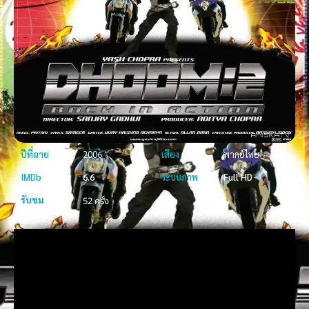
ปีที่ฉาย
2006
เสียง
พากย์ไทย
IMDb
6.6
ระบบภาพ
Full HD
รับชม
52 ครั้ง