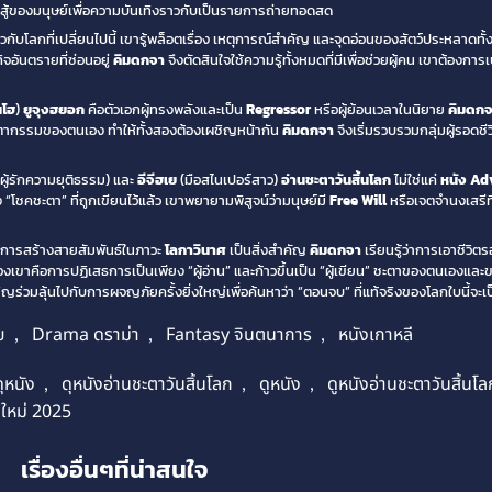
สู้ของมนุษย์เพื่อความบันเทิงราวกับเป็นรายการถ่ายทอดสด
วกับโลกที่เปลี่ยนไปนี้ เขารู้พล็อตเรื่อง เหตุการณ์สำคัญ และจุดอ่อนของสัตว์ประหลาดทั้ง
อันตรายที่ซ่อนอยู่
คิมดกจา
จึงตัดสินใจใช้ความรู้ทั้งหมดที่มีเพื่อช่วยผู้คน เขาต้องก
นโฮ
)
ยูจุงฮยอก
คือตัวเอกผู้ทรงพลังและเป็น
Regressor
หรือผู้ย้อนเวลาในนิยาย
คิมดก
นชะตากรรมของตนเอง ทำให้ทั้งสองต้องเผชิญหน้ากัน
คิมดกจา
จึงเริ่มรวบรวมกลุ่มผู้รอดชี
ผู้รักความยุติธรรม) และ
อีจีฮเย
(มือสไนเปอร์สาว)
อ่านชะตาวันสิ้นโลก
ไม่ใช่แค่
หนัง Ad
อง “โชคชะตา” ที่ถูกเขียนไว้แล้ว เขาพยายามพิสูจน์ว่ามนุษย์มี
Free Will
หรือเจตจำนงเสรีท
จ การสร้างสายสัมพันธ์ในภาวะ
โลกาวินาศ
เป็นสิ่งสำคัญ
คิมดกจา
เรียนรู้ว่าการเอาชีวิตรอ
งเขาคือการปฏิเสธการเป็นเพียง “ผู้อ่าน” และก้าวขึ้นเป็น “ผู้เขียน” ชะตาของตนเองและข
ิญร่วมลุ้นไปกับการผจญภัยครั้งยิ่งใหญ่เพื่อค้นหาว่า “ตอนจบ” ที่แท้จริงของโลกใบนี้จะเ
ย
,
Drama ดราม่า
,
Fantasy จินตนาการ
,
หนังเกาหลี
ดุหนัง
,
ดุหนังอ่านชะตาวันสิ้นโลก
,
ดูหนัง
,
ดูหนังอ่านชะตาวันสิ้นโล
งใหม่ 2025
เรื่องอื่นๆที่น่าสนใจ