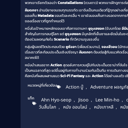
พวกเขาเรียกตัวเองว่า
Constellations
(ดวงดาว) พวกเขาเฝ้าดูการต่อ
คิมดกจา
อ่านนิยายจนจบทุกบรรทัด เขาจึงเป็นคนเดียวที่รู้ทุกอย่างเกี่ย
มองเห็น
Metadata
ของตัวละครอื่น ๆ เขายังมองเห็นทางรอดจากภารกิจ
ของเรื่องราวที่ถูกกำหนดไว้
หนึ่งในเป้าหมายหลักของเขาคือการตามหา
ยูจุงฮยอก
(รับบทโดย
อีมิ
สำคัญในการกอบกู้โลก แต่
ยูจุงฮยอก
มีบุคลิกที่เย็นชาและยึดมั่นใ
ต้องร่วมผจญภัยใน
Scenario
ที่ทวีความรุนแรงขึ้น
กลุ่มผู้รอดชีวิตประกอบด้วย
ยูซังอา
(เพื่อนร่วมงาน),
จองฮีวอน
(นักรบ
เรื่องราวที่สะท้อนประเด็นเชิงปรัชญา
คิมดกจา
ต้องต่อสู้กับแนวคิดเรื่
อนาคตได้
หนังนำเสนอฉาก
Action
สุดอลังการควบคู่ไปกับประเด็นดราม่าที่จับใ
เป็นคนฉลาดที่สุด แต่ขึ้นอยู่กับการทำงานร่วมกันเป็นทีม การเดินทางขอ
คือหนังที่ผสมผสานแนว
Sci-Fi
Fantasy
และ
Action
ได้อย่างลงตัว เช
หมวดหมู่ที่เกี่ยวข้อง
Action บู๊
,
Adventure ผจญภั
แท็ก
Ahn Hyo-seop
,
Jisoo
,
Lee Min-ho
,
วันสิ้นโลก
,
หนัง ออนไลน์
,
หนังเกาหลี
,
หนั