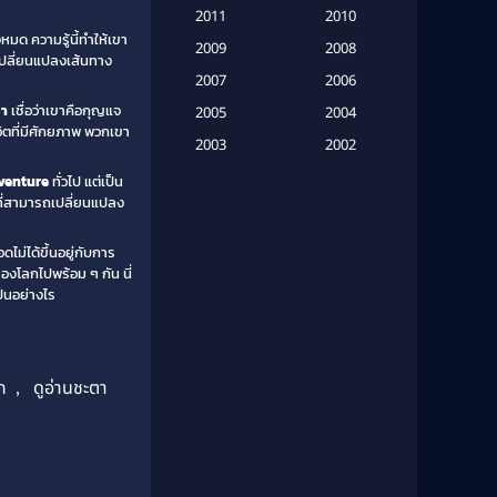
(20)
2011
2010
หมด ความรู้นี้ทำให้เขา
2009
Based on Novel
(6)
2008
ารเปลี่ยนแปลงเส้นทาง
2007
2006
Betrayal
(1)
จา
เชื่อว่าเขาคือกุญแจ
2005
2004
วิตที่มีศักยภาพ พวกเขา
Biography
(3)
2003
2002
2001
2000
venture
ทั่วไป แต่เป็น
Biography ชีวประวัติ
(26)
ี่สามารถเปลี่ยนแปลง
1999
1998
Biography ชีวิตจริง
(41)
1997
1996
ดไม่ได้ขึ้นอยู่กับการ
องโลกไปพร้อม ๆ กัน นี่
1995
1994
Black Comedy
(10)
ป็นอย่างไร
1993
1992
Classic หนังคลาสสิก
(25)
1991
1990
Classic หนังคลาสสิก
(134)
1989
1988
ก
,
ดูอ่านชะตา
1987
1986
Classic หนังคลาสสิก
(21)
1985
1984
Comedy ตลก
(515)
1983
1982