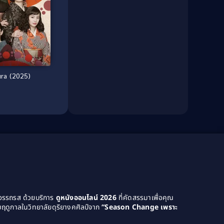
Dark Comedy ตลกร้าย
(11)
Detective
(21)
Detective สืบสวน
(40)
Detective สืบสวน
(46)
ra (2025)
Disaster
(22)
Disney+
(42)
Documentary สารคดี
(58)
Documentary สารคดี
(4)
Drama ดราม่า
(1,046)
Drama ดราม่า
(120)
ยอรรถรส ด้วยบริการ
ดูหนังออนไลน์ 2026
ที่คัดสรรมาเพื่อคุณ
ฤดูกาลในวิทยาลัยดุริยางคศิลป์จาก
“Season Change เพราะ
Dystopian
(14)