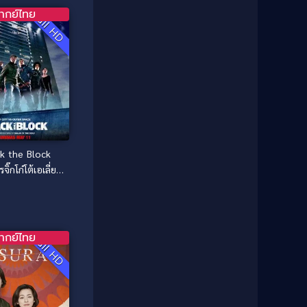
1981
1980
Comedy ตลก
(46)
ากย์ไทย
Full HD
1979
1978
Comedy ตลกขบขัน
(4)
1976
1975
Coming of Age ก้าวพ้นวัย
(1)
1974
1972
1971
1970
Coming-of-Age
(3)
1969
1968
Coming-of-age ชีวิตวัยรุ่น
(21)
1964
1963
1962
1956
Community
(1)
k the Block
1954
1950
ิ๊กโก๋โต้เอเลี่ยน
Crime อาชญากรรม
(289)
1940
(2011)
Crime อาชญากรรม
(78)
Cult Film
(4)
ากย์ไทย
Full HD
Culture
(8)
Dance เต้น
(13)