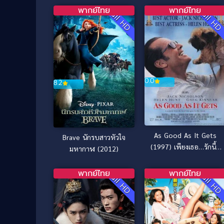
พากย์ไทย
พากย์ไทย
Full HD
Full H
0.0
8.2
As Good As It Gets
Brave นักรบสาวหัวใจ
(1997) เพียงเธอ…รักนี้ดี
มหากาฬ (2012)
สุดแล้ว
พากย์ไทย
พากย์ไทย
Full HD
Full H