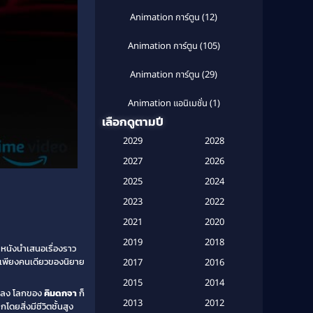
Animation การ์ตูน
(12)
Animation การ์ตูน
(105)
Animation การ์ตูน
(29)
Animation แอนิเมชั่น
(1)
เลือกดูตามปี
Anthology
(1)
2029
2028
Apple TV
(20)
2027
2026
2025
2024
Apple TV+
(120)
2023
2022
Based on a True Story สร้างจาก
2021
2020
เรื่องจริง
(2)
2019
2018
 หนังนำเสนอเรื่องราว
Based on a True Story เรื่องจริง
านเพียงคนเดียวของนิยาย
2017
2016
(16)
2015
2014
ี้จบลง โลกของ
คิมดกจา
ก็
Based on a True Story เรื่องจริง
2013
2012
ดยสิ่งมีชีวิตชั้นสูง