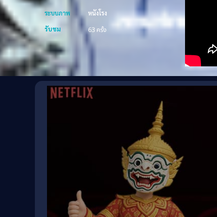
ระบบภาพ
หนังโรง
รับชม
63 ครั้ง