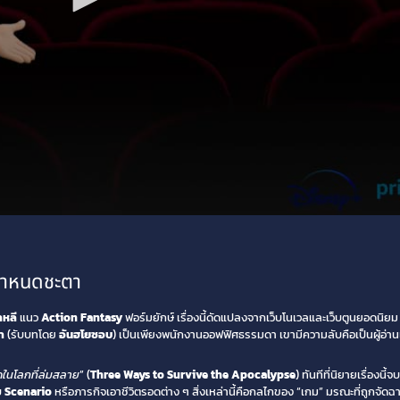
ู้กำหนดชะตา
าหลี
แนว
Action Fantasy
ฟอร์มยักษ์ เรื่องนี้ดัดแปลงจากเว็บโนเวลและเว็บตูนยอดนิยม
า
(รับบทโดย
อันฮโยซอบ
) เป็นเพียงพนักงานออฟฟิศธรรมดา เขามีความลับคือเป็นผู้อ่
ดในโลกที่ล่มสลาย
” (
Three Ways to Survive the Apocalypse
) ทันทีที่นิยายเรื่องน
บ
Scenario
หรือภารกิจเอาชีวิตรอดต่าง ๆ สิ่งเหล่านี้คือกลไกของ “เกม” มรณะที่ถูกจัดฉากโ