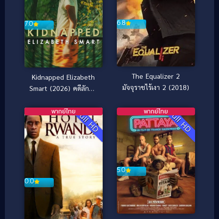
6.8
7.0
The Equalizer 2
Kidnapped Elizabeth
มัจจุราชไร้เงา 2 (2018)
Smart (2026) คดีลักพา
ตัว เอลิซาเบธ สมาร์ท
พากย์ไทย
พากย์ไทย
Full HD
Full HD
5.0
0.0