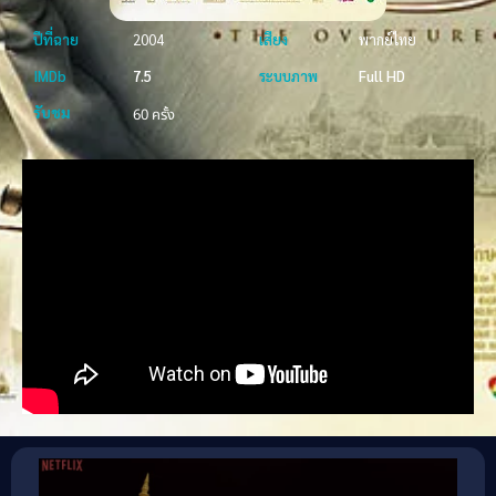
ปีที่ฉาย
2004
เสียง
พากย์ไทย
IMDb
7.5
ระบบภาพ
Full HD
รับชม
60 ครั้ง