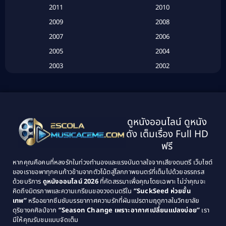
2011
2010
Betrayal
(1)
2009
2008
Biography
(3)
2007
2006
2005
2004
Biography ชีวประวัติ
(26)
2003
2002
Biography ชีวิตจริง
(41)
2001
2000
1999
1998
Black Comedy
(10)
1997
1996
Classic หนังคลาสสิก
(134)
ดูหนังออนไลน์ ดูหนัง
1995
1994
ดัง เต็มเรื่อง Full HD
Classic หนังคลาสสิก
(21)
1993
1992
ฟรี
1991
1990
Classic หนังคลาสสิก
(25)
หากคุณคือคนที่หลงรักในท่วงทำนองและแรงบันดาลใจจากเสียงดนตรี เว็บไซต์
1989
1988
ของเราขอพาทุกคนก้าวข้ามจากตัวโน้ตสู่โลกภาพยนตร์ที่เต็มไปด้วยอรรถรส
Comedy ตลก
(46)
ด้วยบริการ
ดูหนังออนไลน์ 2026
ที่คัดสรรมาเพื่อคุณโดยเฉพาะ ไม่ว่าคุณจะ
1987
1986
คิดถึงมิตรภาพและความเกรียนของวงดนตรีใน
“SuckSeed ห่วยขั้น
1985
1984
Comedy ตลก
(515)
เทพ”
หรืออยากซึมซับบรรยากาศความรักที่ผันแปรตามฤดูกาลในวิทยาลัย
ดุริยางคศิลป์จาก
“Season Change เพราะอากาศเปลี่ยนแปลงบ่อย”
เรา
1983
1982
มีให้คุณรับชมแบบจัดเต็ม
Comedy ตลกขบขัน
(4)