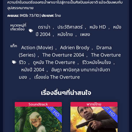
ความรักในดนตรีของศรนำพาเขาไปสู่การเป็นศิลปินแห่งชาติ แม้จะต้องพบกับ
อุปสรรคมากมาย
คะแนน:
IMDb 7.5/10 |
ประเทศ:
ไทย
หมวดหมู่ที่
ดราม่า
,
ประวัติศาสตร์
,
หนัง HD
,
หนัง
เกี่ยวข้อง
ปี 2004
,
หนังไทย
,
เพลง
แท็ก
Action (Movie)
,
Adrien Brody
,
Drama
(Series)
,
The Overture 2004
,
The Overture
รีวิว
,
ดูหนัง The Overture
,
รีวิวหนังโหมโรง
,
หนังปี 2004
,
อัษฎา พานิชกุล บทบาทน่าจับตา
มอง
,
เรื่องย่อ The Overture
เรื่องอื่นๆที่น่าสนใจ
Soundtrack
พากย์ไทย
Full HD
Full HD