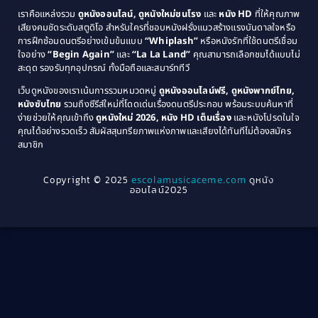
1981
1980
เราคือแหล่งรวม
ดูหนังออนไลน์, ดูหนังใหม่ชนโรง
และ
หนัง HD
ที่ให้คุณภาพ
1979
Coming of Age ก้าวพ้นวัย
(1)
1978
เสียงคมชัดระดับสตูดิโอ สำหรับใครที่ชอบหนังฝรั่งแนวสร้างแรงบันดาลใจหรือ
การฝึกซ้อมดนตรีอย่างเข้มข้นแบบ
“Whiplash”
หรือหนังรักที่ใช้ดนตรีเชื่อม
1976
1975
Coming-of-Age
(3)
ใจอย่าง
“Begin Again”
และ
“La La Land”
คุณสามารถเลือกชมได้แบบไม่
1974
1972
สะดุด รองรับทุกอุปกรณ์ ทั้งมือถือและสมาร์ททีวี
Coming-of-age ชีวิตวัยรุ่น
(21)
1971
1970
เว็บดูหนังของเราเน้นการรวมหมวดหมู่
ดูหนังออนไลน์ฟรี, ดูหนังพากย์ไทย,
หนังซับไทย
รวมถึงซีรีส์ใหม่ที่โดดเด่นเรื่องดนตรีประกอบ พร้อมระบบค้นหาที่
1969
1968
Community
(1)
ง่ายช่วยให้คุณเข้าถึง
ดูหนังใหม่ 2026, หนัง HD เต็มเรื่อง
และหนังโปรดในใจ
1964
1963
คุณได้อย่างรวดเร็ว สัมผัสสุนทรียภาพแห่งภาพและเสียงได้ทันทีไม่ต้องสมัคร
Crime อาชญากรรม
(78)
สมาชิก
1962
1956
1954
1950
Crime อาชญากรรม
(289)
Copyright © 2025
escolamusicaceme.com
ดูหนัง
1940
ออนไลน์2025
Cult Film
(4)
Culture
(8)
Dance เต้น
(13)
Dark Comedy ตลกร้าย
(11)
Detective
(21)