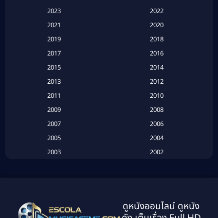
Apple TV+
(120)
2023
2022
Based on a True Story สร้างจากเรื่องจริง
(2)
2021
2020
2019
2018
Based on a True Story เรื่องจริง
(20)
2017
2016
Based on a True Story เรื่องจริง
(16)
2015
2014
2013
2012
Based on Novel
(6)
2011
2010
Betrayal
(1)
2009
2008
Biography
(3)
2007
2006
2005
2004
Biography ชีวประวัติ
(26)
2003
2002
Biography ชีวิตจริง
(41)
2001
2000
1999
1998
Black Comedy
(10)
1997
1996
Classic หนังคลาสสิก
(134)
ดูหนังออนไลน์ ดูหนัง
1995
1994