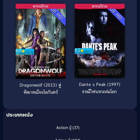
พากย์ไทย
พากย์ไทย
Full HD
Full HD
6.2
6.0
Dante s Peak (1997)
Dragonwolf (2013) คู่
ธรณีไฟนรกถล่มโลก
พิฆาตเมืองโลกันตร์
ประเภทหนัง
Action บู๊
(37)