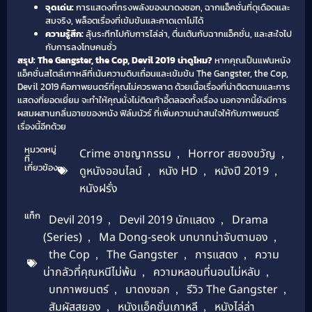
จุดเด่น:
การแสดงที่ทรงพลังของมาดงซอก, ฉากแอ็คชั่นที่ดุเดือดและ
สมจริง, พล็อตเรื่องที่เข้มข้นและคาดเดาไม่ได้
ความรู้สึก:
ลุ้นระทึกไปกับการไล่ล่า, ตื่นเต้นกับฉากแอ็คชั่น, และสะใจไป
กับการลงโทษคนชั่ว
สรุป: The Gangster, the Cop, Devil 2019 น่าดูไหม?
หากคุณเป็นแฟนหนัง
แอ็คชั่นสไตล์เกาหลีที่เน้นความดิบเถื่อนและเข้มข้น The Gangster, the Cop,
Devil 2019 คือภาพยนตร์ที่คุณไม่ควรพลาด ด้วยเนื้อเรื่องที่น่าติดตามและการ
แสดงที่ยอดเยี่ยม จะทำให้คุณนั่งไม่ติดเก้าอี้ตลอดทั้งเรื่อง นอกจากนี้ยังมีการ
ผสมผสานกลิ่นอายของหนัง ฟิล์มนัวร์ ที่เพิ่มความน่าสนใจให้กับภาพยนตร์
เรื่องนี้อีกด้วย
หมวดหมู่
Crime อาชญากรรม
,
Horror สยองขวัญ
,
ที่
เกี่ยวข้อง
ดูหนังออนไลน์
,
หนัง HD
,
หนังปี 2019
,
หนังฝรั่ง
แท็ก
Devil 2019
,
Devil 2019 นักแสดง
,
Drama
(Series)
,
Ma Dong-seok บทบาทน่าจับตามอง
,
the Cop
,
The Gangster
,
การแสดง
,
ความ
น่ากลัวที่คุณหนีไม่พ้น
,
ความหลอนที่นอนไม่หลับ
,
บทภาพยนตร์
,
มาดงซอก
,
รีวิว The Gangster
,
สัมผัสสยอง
,
หนังแอ็คชั่นเกาหลี
,
หนังไล่ล่า