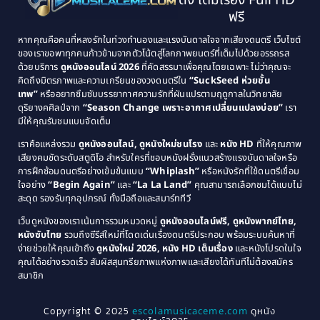
ดัง เต็มเรื่อง Full HD
Classic หนังคลาสสิก
(21)
1993
1992
ฟรี
1991
1990
Classic หนังคลาสสิก
(25)
หากคุณคือคนที่หลงรักในท่วงทำนองและแรงบันดาลใจจากเสียงดนตรี เว็บไซต์
1989
1988
ของเราขอพาทุกคนก้าวข้ามจากตัวโน้ตสู่โลกภาพยนตร์ที่เต็มไปด้วยอรรถรส
Comedy ตลก
(46)
ด้วยบริการ
ดูหนังออนไลน์ 2026
ที่คัดสรรมาเพื่อคุณโดยเฉพาะ ไม่ว่าคุณจะ
1987
1986
คิดถึงมิตรภาพและความเกรียนของวงดนตรีใน
“SuckSeed ห่วยขั้น
1985
1984
Comedy ตลก
(515)
เทพ”
หรืออยากซึมซับบรรยากาศความรักที่ผันแปรตามฤดูกาลในวิทยาลัย
ดุริยางคศิลป์จาก
“Season Change เพราะอากาศเปลี่ยนแปลงบ่อย”
เรา
1983
1982
มีให้คุณรับชมแบบจัดเต็ม
Comedy ตลกขบขัน
(4)
1981
1980
เราคือแหล่งรวม
ดูหนังออนไลน์, ดูหนังใหม่ชนโรง
และ
หนัง HD
ที่ให้คุณภาพ
1979
Coming of Age ก้าวพ้นวัย
(1)
1978
เสียงคมชัดระดับสตูดิโอ สำหรับใครที่ชอบหนังฝรั่งแนวสร้างแรงบันดาลใจหรือ
การฝึกซ้อมดนตรีอย่างเข้มข้นแบบ
“Whiplash”
หรือหนังรักที่ใช้ดนตรีเชื่อม
1976
1975
Coming-of-Age
(3)
ใจอย่าง
“Begin Again”
และ
“La La Land”
คุณสามารถเลือกชมได้แบบไม่
1974
1972
สะดุด รองรับทุกอุปกรณ์ ทั้งมือถือและสมาร์ททีวี
Coming-of-age ชีวิตวัยรุ่น
(21)
1971
1970
เว็บดูหนังของเราเน้นการรวมหมวดหมู่
ดูหนังออนไลน์ฟรี, ดูหนังพากย์ไทย,
หนังซับไทย
รวมถึงซีรีส์ใหม่ที่โดดเด่นเรื่องดนตรีประกอบ พร้อมระบบค้นหาที่
1969
1968
Community
(1)
ง่ายช่วยให้คุณเข้าถึง
ดูหนังใหม่ 2026, หนัง HD เต็มเรื่อง
และหนังโปรดในใจ
1964
1963
คุณได้อย่างรวดเร็ว สัมผัสสุนทรียภาพแห่งภาพและเสียงได้ทันทีไม่ต้องสมัคร
Crime อาชญากรรม
(78)
สมาชิก
1962
1956
1954
1950
Crime อาชญากรรม
(289)
Copyright © 2025
escolamusicaceme.com
ดูหนัง
1940