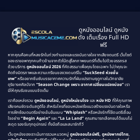
Biography ชีวิตจริง
(41)
2001
2000
1999
1998
Black Comedy
(10)
1997
1996
Classic หนังคลาสสิก
(25)
ดูหนังออนไลน์ ดูหนัง
1995
1994
ดัง เต็มเรื่อง Full HD
Classic หนังคลาสสิก
(134)
1993
1992
ฟรี
1991
1990
Classic หนังคลาสสิก
(21)
หากคุณคือคนที่หลงรักในท่วงทำนองและแรงบันดาลใจจากเสียงดนตรี เว็บไซต์
1989
1988
ของเราขอพาทุกคนก้าวข้ามจากตัวโน้ตสู่โลกภาพยนตร์ที่เต็มไปด้วยอรรถรส
Comedy ตลก
(515)
ด้วยบริการ
ดูหนังออนไลน์ 2026
ที่คัดสรรมาเพื่อคุณโดยเฉพาะ ไม่ว่าคุณจะ
1987
1986
คิดถึงมิตรภาพและความเกรียนของวงดนตรีใน
“SuckSeed ห่วยขั้น
1985
1984
Comedy ตลก
(46)
เทพ”
หรืออยากซึมซับบรรยากาศความรักที่ผันแปรตามฤดูกาลในวิทยาลัย
ดุริยางคศิลป์จาก
“Season Change เพราะอากาศเปลี่ยนแปลงบ่อย”
เรา
1983
1982
มีให้คุณรับชมแบบจัดเต็ม
Comedy ตลกขบขัน
(4)
1981
1980
เราคือแหล่งรวม
ดูหนังออนไลน์, ดูหนังใหม่ชนโรง
และ
หนัง HD
ที่ให้คุณภาพ
1979
Coming of Age ก้าวพ้นวัย
(1)
1978
เสียงคมชัดระดับสตูดิโอ สำหรับใครที่ชอบหนังฝรั่งแนวสร้างแรงบันดาลใจหรือ
การฝึกซ้อมดนตรีอย่างเข้มข้นแบบ
“Whiplash”
หรือหนังรักที่ใช้ดนตรีเชื่อม
1976
1975
Coming-of-Age
(3)
ใจอย่าง
“Begin Again”
และ
“La La Land”
คุณสามารถเลือกชมได้แบบไม่
1974
1972
สะดุด รองรับทุกอุปกรณ์ ทั้งมือถือและสมาร์ททีวี
Coming-of-age ชีวิตวัยรุ่น
(21)
1971
1970
เว็บดูหนังของเราเน้นการรวมหมวดหมู่
ดูหนังออนไลน์ฟรี, ดูหนังพากย์ไทย,