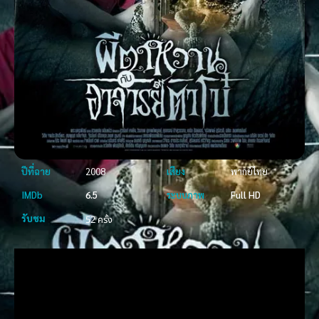
ปีที่ฉาย
2008
เสียง
พากย์ไทย
IMDb
6.5
ระบบภาพ
Full HD
รับชม
52 ครั้ง