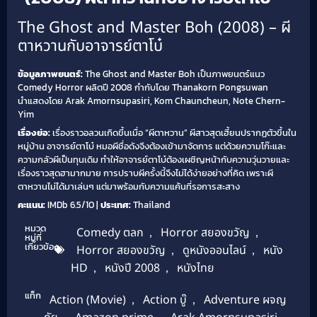
The Ghost and Master Boh (2008) – ผี
ตาหวานกับอาจารย์ตาโบ๋
ข้อมูลภาพยนตร์:
The Ghost and Master Boh เป็นภาพยนตร์แนว
Comedy Horror ผลิตปี 2008 กำกับโดย Thanakorn Pongsuwan
นำแสดงโดย Arak Amornsupasiri, Kom Chauncheun, Note Chern-
Yim
เรื่องย่อ:
เรื่องราวอลวนเกิดขึ้นเมื่อ “ผีตาหวาน” ผีสาวสุดเฮี้ยนปรากฏตัวขึ้นใน
หมู่บ้าน อาจารย์ตาโบ๋ หมอผีชื่อดังจึงต้องเข้ามาจัดการ แต่ด้วยความโก๊ะและ
ความกลัวผีเป็นทุนเดิม ทำให้อาจารย์ตาโบ๋ต้องเผชิญหน้ากับความวุ่นวายและ
เรื่องราวสุดฮามากมาย การปราบผีครั้งนี้จึงไม่ได้ง่ายอย่างที่คิด เพราะผี
ตาหวานไม่ได้มาเล่นๆ แต่มาพร้อมกับความแค้นที่รอการสะสาง
คะแนน:
IMDb 6.5/10 |
ประเทศ:
Thailand
หมวด
Comedy ตลก
,
Horror สยองขวัญ
,
หมู่ที่
เกี่ยวข้อง
Horror สยองขวัญ
,
ดูหนังออนไลน์
,
หนัง
HD
,
หนังปี 2008
,
หนังไทย
แท็ก
Action (Movie)
,
Action บู๊
,
Adventure ผจญ
,
,
,