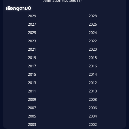
Animation แอนิเมชั่น
(1)
เลือกดูตามปี
Anthology
(1)
2029
2028
Apple TV
(20)
2027
2026
2025
2024
Apple TV+
(120)
2023
2022
Based on a True Story สร้างจากเรื่องจริง
(2)
2021
2020
2019
2018
Based on a True Story เรื่องจริง
(16)
2017
2016
Based on a True Story เรื่องจริง
(20)
2015
2014
2013
2012
Based on Novel
(6)
2011
2010
Betrayal
(1)
2009
2008
Biography
(3)
2007
2006
2005
2004
Biography ชีวประวัติ
(26)
2003
2002