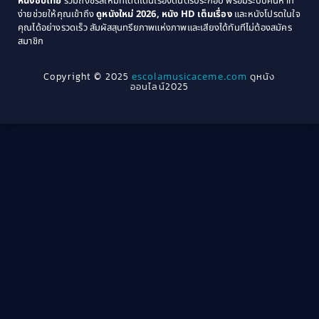
หนังซับไทย
รวมถึงซีรีส์ใหม่ที่โดดเด่นเรื่องดนตรีประกอบ พร้อมระบบค้นหาที่
1969
1968
Community
(1)
ง่ายช่วยให้คุณเข้าถึง
ดูหนังใหม่ 2026, หนัง HD เต็มเรื่อง
และหนังโปรดในใจ
1964
1963
คุณได้อย่างรวดเร็ว สัมผัสสุนทรียภาพแห่งภาพและเสียงได้ทันทีไม่ต้องสมัคร
Crime อาชญากรรม
(289)
สมาชิก
1962
1956
1954
1950
Crime อาชญากรรม
(78)
Copyright © 2025
escolamusicaceme.com
ดูหนัง
1940
ออนไลน์2025
Cult Film
(4)
Culture
(8)
Dance เต้น
(13)
Dark Comedy ตลกร้าย
(11)
Detective
(21)
Detective สืบสวน
(40)
Detective สืบสวน
(46)
Disaster
(22)