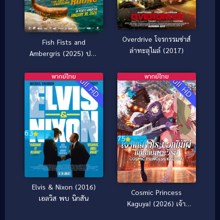
Overdrive โจรกรรมซ่าส์
Fish Fists and
ล่าทะลุไมล์ (2017)
Ambergris (2025) ปลา
กำปั้น อำพันอลวน
พากย์ไทย
พากย์ไทย
Full HD
Full HD
6.3
7.5
Elvis & Nixon (2016)
Cosmic Princess
เอลวิส พบ นิกสัน
Kaguya! (2026) เจ้า
หญิงกระบอกไม้ไผ่