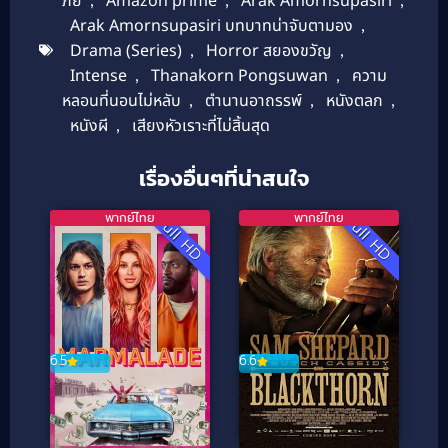
ภัย
Amazon prime
Arak Amornsupasiri
Arak Amornsupasiri บทบาทน่าจับตามอง
,
Drama (Series)
,
Horror สยองขวัญ
,
Intense
,
Thanakorn Pongsuwan
,
ความ
หลอนที่นอนไม่หลับ
,
ตำนานอาถรรพ์
,
หนังตลก
,
หนังผี
,
เสียงหัวเราะที่ไม่สิ้นสุด
เรื่องอื่นๆที่น่าสนใจ
พากย์ไทย
พากย์ไทย
Full HD
Full HD
6.5
6.6