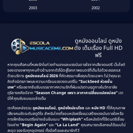
Biography ชีวประวัติ
(26)
2003
2002
Biography ชีวิตจริง
(41)
2001
2000
1999
1998
Black Comedy
(10)
1997
1996
Classic หนังคลาสสิก
(134)
ดูหนังออนไลน์ ดูหนัง
1995
1994
ดัง เต็มเรื่อง Full HD
Classic หนังคลาสสิก
(21)
1993
1992
ฟรี
1991
1990
Classic หนังคลาสสิก
(25)
หากคุณคือคนที่หลงรักในท่วงทำนองและแรงบันดาลใจจากเสียงดนตรี เว็บไซต์
1989
1988
ของเราขอพาทุกคนก้าวข้ามจากตัวโน้ตสู่โลกภาพยนตร์ที่เต็มไปด้วยอรรถรส
Comedy ตลก
(46)
ด้วยบริการ
ดูหนังออนไลน์ 2026
ที่คัดสรรมาเพื่อคุณโดยเฉพาะ ไม่ว่าคุณจะ
1987
1986
คิดถึงมิตรภาพและความเกรียนของวงดนตรีใน
“SuckSeed ห่วยขั้น
1985
1984
Comedy ตลก
(515)
เทพ”
หรืออยากซึมซับบรรยากาศความรักที่ผันแปรตามฤดูกาลในวิทยาลัย
ดุริยางคศิลป์จาก
“Season Change เพราะอากาศเปลี่ยนแปลงบ่อย”
เรา
1983
1982
มีให้คุณรับชมแบบจัดเต็ม
Comedy ตลกขบขัน
(4)
1981
1980
เราคือแหล่งรวม
ดูหนังออนไลน์, ดูหนังใหม่ชนโรง
และ
หนัง HD
ที่ให้คุณภาพ
1979
Coming of Age ก้าวพ้นวัย
(1)
1978
เสียงคมชัดระดับสตูดิโอ สำหรับใครที่ชอบหนังฝรั่งแนวสร้างแรงบันดาลใจหรือ
การฝึกซ้อมดนตรีอย่างเข้มข้นแบบ
“Whiplash”
หรือหนังรักที่ใช้ดนตรีเชื่อม
1976
1975
Coming-of-Age
(3)
ใจอย่าง
“Begin Again”
และ
“La La Land”
คุณสามารถเลือกชมได้แบบไม่
1974
1972
สะดุด รองรับทุกอุปกรณ์ ทั้งมือถือและสมาร์ททีวี