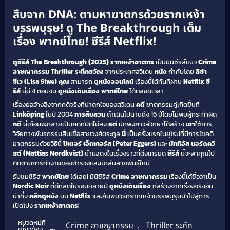
สืบจาก DNA: ตามหาฆาตกรด้วยรากเหง้า
บรรพบุรุษ! ดู The Breakthrough เต็ม
เรื่อง พากย์ไทย! ซีรีส์ Netflix!
ดูซีรีส์ The Breakthrough (2025) รากเหง้าฆาตกร
เป็นมินิซีรีส์แนว
Crime
อาชญากรรม Thriller ระทึกขวัญ
จากประเทศสวีเดน
หนัง
กำกับโดย
ลิซ่า
ซีเว (Lisa Siwe)
คุณ
สามารถ
ดูหนังออนไลน์
เรื่องนี้ได้ทันทีผ่าน
Netflix
ซี
รีส์
นี้มี 4 ตอนจบ
ดูหนังเต็มเรื่อง พากย์ไทย
ได้ตลอดเวลา
เรื่องย่ออ้างอิงจากคดีจริงที่น่าตกใจของสวีเดน
คดี
ฆาตกรรมคู่เกิดขึ้นที่
Linköping
ในปี 2004
การสืบสวน
ดำเนินไปนานถึง 16 ปีโดยไม่พบผู้กระทำผิด
คดี
นี้เกือบจะกลายเป็นคดีที่ปิดไม่ลง
แต่
นักพงศาวลีวิทยาได้สร้าง
เขา
ใช้การ
วิจัยทางพันธุกรรมสืบเชื้อสายวงศ์ตระกูล
นี่
เป็นครั้งแรกในยุโรปที่มีการไขคดี
ฆาตกรรมด้วยวิธีนี้
ปีเตอร์ เอ็กเกอร์ส (Peter Eggers)
และ
มัททิอัส นอร์ดควิ
สต์ (Mattias Nordkvist)
นำแสดงในเรื่องราวที่ตึงเครียด
ซีรีส์
นี้จะพาคุณไป
ติดตามการทำงานของตำรวจและนักสืบสายพันธุ์ใหม่
รับชมซีรีส์
พากย์ไทย
ได้เลย! มินิซีรีส์
Crime อาชญากรรม
เรื่องนี้ได้ชื่อว่าเป็น
Nordic Noir
ที่ดีที่สุดในรอบหลายปี
ดูหนังเต็มเรื่อง
ที่สร้างจากเรื่องจริงอัน
น่าทึ่ง
คลิกดูหนัง
บน
Netflix
และค้นพบวิธีที่รากเหง้าบรรพบุรุษนำไปสู่การ
เปิดโปง
รากเหง้าฆาตกร
!
หมวดหมู่ที่
Crime อาชญากรรม
,
Thriller ระทึก
เกี่ยวข้อง