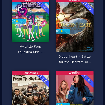
พากย์ไทย
พากย์ไทย
Full HD
Full HD
7.4
6.0
My Little Pony
Equestria Girls –
Dragonheart 4 Battle
Legend of Everfree
for the Heartfire ดรา
(2017)
ก้อนฮาร์ท 4 มหา
สงครามมังกรไฟ (2017)
Soundtrack
พากย์ไทย
Full HD
Full HD
7.0