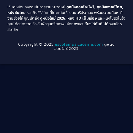
Coming-of-age ชีวิตวัยรุ่น
(21)
1971
1970
เว็บดูหนังของเราเน้นการรวมหมวดหมู่
ดูหนังออนไลน์ฟรี, ดูหนังพากย์ไทย,
หนังซับไทย
รวมถึงซีรีส์ใหม่ที่โดดเด่นเรื่องดนตรีประกอบ พร้อมระบบค้นหาที่
1969
1968
Community
(1)
ง่ายช่วยให้คุณเข้าถึง
ดูหนังใหม่ 2026, หนัง HD เต็มเรื่อง
และหนังโปรดในใจ
1964
1963
คุณได้อย่างรวดเร็ว สัมผัสสุนทรียภาพแห่งภาพและเสียงได้ทันทีไม่ต้องสมัคร
Crime อาชญากรรม
(78)
สมาชิก
1962
1956
1954
1950
Crime อาชญากรรม
(289)
Copyright © 2025
escolamusicaceme.com
ดูหนัง
1940
ออนไลน์2025
Cult Film
(4)
Culture
(8)
Dance เต้น
(13)
Dark Comedy ตลกร้าย
(11)
Detective
(21)
Detective สืบสวน
(46)
Detective สืบสวน
(40)