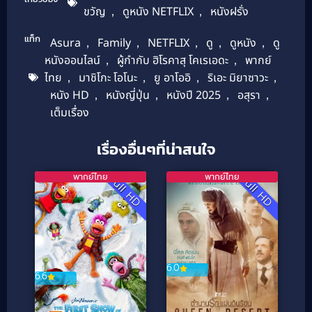
ขวัญ
,
ดูหนัง NETFLIX
,
หนังฝรั่ง
แท็ก
Asura
,
Family
,
NETFLIX
,
ดู
,
ดูหนัง
,
ดู
หนังออนไลน์
,
ผู้กำกับ ฮิโรคาสุ โคเรเอดะ
,
พากย์
ไทย
,
มาชิโกะ โอโนะ
,
ยู อาโออิ
,
ริเอะ มิยาซาวะ
,
หนัง HD
,
หนังญี่ปุ่น
,
หนังปี 2025
,
อสุรา
,
เต็มเรื่อง
เรื่องอื่นๆที่น่าสนใจ
พากย์ไทย
พากย์ไทย
Full HD
Full HD
6.0
6.6