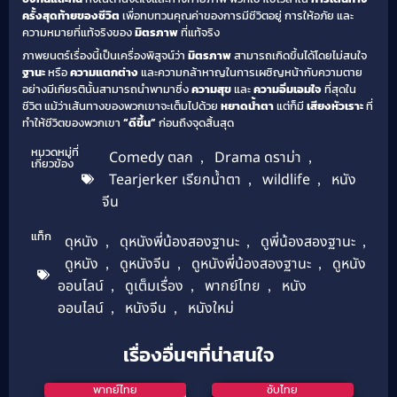
ครั้งสุดท้ายของชีวิต
เพื่อทบทวนคุณค่าของการมีชีวิตอยู่ การให้อภัย และ
ความหมายที่แท้จริงของ
มิตรภาพ
ที่แท้จริง
ภาพยนตร์เรื่องนี้เป็นเครื่องพิสูจน์ว่า
มิตรภาพ
สามารถเกิดขึ้นได้โดยไม่สนใจ
ฐานะ
หรือ
ความแตกต่าง
และความกล้าหาญในการเผชิญหน้ากับความตาย
อย่างมีเกียรตินั้นสามารถนำพามาซึ่ง
ความสุข
และ
ความอิ่มเอมใจ
ที่สุดใน
ชีวิต แม้ว่าเส้นทางของพวกเขาจะเต็มไปด้วย
หยาดน้ำตา
แต่ก็มี
เสียงหัวเราะ
ที่
ทำให้ชีวิตของพวกเขา
“ดีขึ้น”
ก่อนถึงจุดสิ้นสุด
หมวดหมู่ที่
Comedy ตลก
,
Drama ดราม่า
,
เกี่ยวข้อง
Tearjerker เรียกน้ำตา
,
wildlife
,
หนัง
จีน
แท็ก
ดุหนัง
,
ดุหนังพี่น้องสองฐานะ
,
ดูพี่น้องสองฐานะ
,
ดูหนัง
,
ดูหนังจีน
,
ดูหนังพี่น้องสองฐานะ
,
ดูหนัง
ออนไลน์
,
ดูเต็มเรื่อง
,
พากย์ไทย
,
หนัง
ออนไลน์
,
หนังจีน
,
หนังใหม่
เรื่องอื่นๆที่น่าสนใจ
พากย์ไทย
ซับไทย