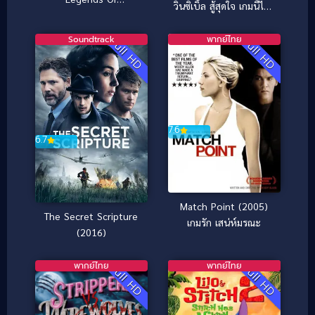
วินซิเบิ้ล สู้สุดใจ เกมนี้ไม่มี
Awesomeness Vol.8
วันแพ้
กังฟูแพนด้า ตำนาน
Soundtrack
พากย์ไทย
Full HD
Full HD
ปรมาจารย์สุโค่ย! ชุด 8
7.6
6.7
Match Point (2005)
The Secret Scripture
เกมรัก เสน่ห์มรณะ
(2016)
พากย์ไทย
พากย์ไทย
Full HD
Full HD