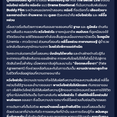
ดูหนังออนไลน์
iQIYI
นำเสนอ
พี่น้องสองฐานะ
หรือ
The Better Life
ซึ่งเป็น
หนังใหม่
หนังจีน
หนังดัง
แนว
Drama
Emotional
ที่เน้นความสัมพันธ์แบบ
Buddy Film
ระหว่างคนแปลกหน้าสองคน
หนังดี
ที่จะเรียกทั้ง
เสียงหัวเราะ
และหยาดน้ำตา
ห้ามพลาด
ชม
ดูเลย
ตัวละครนำคือ
หวังโหย่วไฉ
และ
หลี่จื้อ
หย่วน
เรื่องราวเริ่มต้นด้วยการพบกันของชายสองคนที่มี
ฐานะ
และ
ภูมิหลัง
ต่างกัน
อย่างสิ้นเชิง คนแรกคือ
หวังโหย่วไฉ
ชายหนุ่มอาชีพ
คนขับรถ
ที่ดูเหมือนจะใช้
ชีวิตเรียบง่าย แต่ชีวิตของเขากำลังจะสิ้นสุดลงเนื่องจากเขาป่วยเป็น
โรคยูเมีย
(Uremia – ภาวะไตวาย) ส่วนคนที่สองคือ
หลี่จื้อหย่วน
ทายาทเศรษฐี
ผู้ร่ำรวย
แต่กลับต้องทนทุกข์ทรมานจาก
โรคหัวใจพิการแต่กำเนิด
โชคชะตาเล่นตลกเมื่อทั้งสองคน
บังเอิญได้พบกัน
และต่างฝ่ายต่างรับรู้ถึง
ชะตากรรมที่ใกล้จะถึงวาระของอีกฝ่าย การพบกันโดยไม่ได้ตั้งใจนี้นำไปสู่การ
ตัดสินใจครั้งสำคัญ เมื่อพวกเขาจับคู่กันลงนามใน
“ข้อตกลงชี้ชะตา”
(Fate
Agreement) ที่จะช่วยเหลือกันและกันในการเติมเต็ม
ความปรารถนาสุดท้าย
ในชีวิตที่เหลืออยู่ก่อนที่ความตายจะมาถึง
หวังโหย่วไฉ
มีความปรารถนาที่จะได้สัมผัสถึงความรักและความสัมพันธ์ หลี่จื้อ
หย่วนจึงใช้ฐานะและอำนาจของเขา
พาหวังโหย่วไฉไปนัดบอด
กับภรรยาของ
เขา เพื่อให้หวังโหย่วไฉได้สัมผัสถึงความรู้สึกของการมีครอบครัวและการใช้ชีวิต
คู่ที่เขาไม่เคยได้เติมเต็ม ในทางกลับกัน
หวังโหย่วไฉ
ก็
เชียร์ให้หลี่จื้อหย่วนไป
พบรักแรก
ของเขา ซึ่งเป็นความปรารถนาที่หลี่จื้อหย่วนเก็บซ่อนไว้มาตลอด
การเดินทางที่เต็มไปด้วย
ความบ้าบอครั้งสุดท้ายในชีวิต
ของทั้งสองเต็มไป
ด้วยช่วงเวลาที่น่าประทับใจ การผจญภัยที่บ้าบิ่น และการเรียนรู้ที่จะ
สนับสนุน
ซึ่งกันและกัน
ทั้งในด้านจิตใจและทางกายภาพ พวกเขาใช้เวลาใน
การเดินทาง