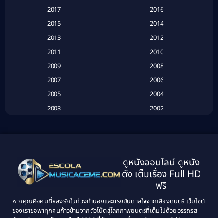
2017
2016
Based on a True Story เรื่องจริง
(20)
2015
2014
2013
2012
Based on Novel
(6)
2011
2010
Betrayal
(1)
2009
2008
Biography
(3)
2007
2006
2005
2004
Biography ชีวประวัติ
(26)
2003
2002
Biography ชีวิตจริง
(41)
2001
2000
1999
1998
Black Comedy
(10)
1997
1996
Classic หนังคลาสสิก
(25)
ดูหนังออนไลน์ ดูหนัง
1995
1994
ดัง เต็มเรื่อง Full HD
Classic หนังคลาสสิก
(134)
1993
1992
ฟรี
1991
1990
Classic หนังคลาสสิก
(21)
หากคุณคือคนที่หลงรักในท่วงทำนองและแรงบันดาลใจจากเสียงดนตรี เว็บไซต์
1989
1988
ของเราขอพาทุกคนก้าวข้ามจากตัวโน้ตสู่โลกภาพยนตร์ที่เต็มไปด้วยอรรถรส