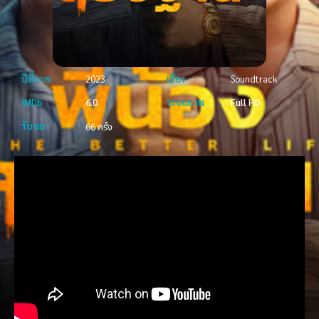
ปีที่ฉาย
2023
เสียง
Soundtrack
IMDb
6.0
ระบบภาพ
Full HD
รับชม
66 ครั้ง