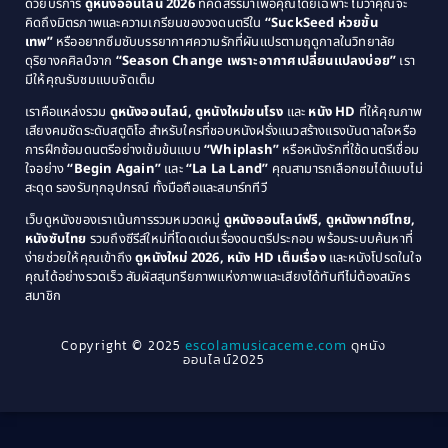
Comedy ตลก
(515)
ด้วยบริการ
ดูหนังออนไลน์ 2026
ที่คัดสรรมาเพื่อคุณโดยเฉพาะ ไม่ว่าคุณจะ
1987
1986
คิดถึงมิตรภาพและความเกรียนของวงดนตรีใน
“SuckSeed ห่วยขั้น
1985
1984
Comedy ตลก
(46)
เทพ”
หรืออยากซึมซับบรรยากาศความรักที่ผันแปรตามฤดูกาลในวิทยาลัย
ดุริยางคศิลป์จาก
“Season Change เพราะอากาศเปลี่ยนแปลงบ่อย”
เรา
1983
1982
มีให้คุณรับชมแบบจัดเต็ม
Comedy ตลกขบขัน
(4)
1981
1980
เราคือแหล่งรวม
ดูหนังออนไลน์, ดูหนังใหม่ชนโรง
และ
หนัง HD
ที่ให้คุณภาพ
1979
Coming of Age ก้าวพ้นวัย
(1)
1978
เสียงคมชัดระดับสตูดิโอ สำหรับใครที่ชอบหนังฝรั่งแนวสร้างแรงบันดาลใจหรือ
การฝึกซ้อมดนตรีอย่างเข้มข้นแบบ
“Whiplash”
หรือหนังรักที่ใช้ดนตรีเชื่อม
1976
1975
Coming-of-Age
(3)
ใจอย่าง
“Begin Again”
และ
“La La Land”
คุณสามารถเลือกชมได้แบบไม่
1974
1972
สะดุด รองรับทุกอุปกรณ์ ทั้งมือถือและสมาร์ททีวี
Coming-of-age ชีวิตวัยรุ่น
(21)
1971
1970
เว็บดูหนังของเราเน้นการรวมหมวดหมู่
ดูหนังออนไลน์ฟรี, ดูหนังพากย์ไทย,
หนังซับไทย
รวมถึงซีรีส์ใหม่ที่โดดเด่นเรื่องดนตรีประกอบ พร้อมระบบค้นหาที่
1969
1968
Community
(1)
ง่ายช่วยให้คุณเข้าถึง
ดูหนังใหม่ 2026, หนัง HD เต็มเรื่อง
และหนังโปรดในใจ
1964
1963
คุณได้อย่างรวดเร็ว สัมผัสสุนทรียภาพแห่งภาพและเสียงได้ทันทีไม่ต้องสมัคร
Crime อาชญากรรม
(289)
สมาชิก
1962
1956
1954
1950
Crime อาชญากรรม
(78)
Copyright © 2025
escolamusicaceme.com
ดูหนัง
1940
ออนไลน์2025
Cult Film
(4)
Culture
(8)