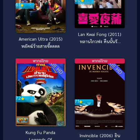
6.0
6.1
Lan Kwai Fong (2011)
American Ultra (2015)
หลานไกวฟง คืนนั้นรัก
พยัคฆ์ร้ายสายซี๊ดดดด
ฝังใจ
พากย์ไทย
พากย์ไทย
Full HD
Full HD
7.2
7.1
Kung Fu Panda
Invincible (2006) อิน
Legends Of