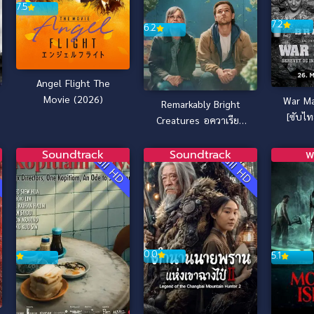
7.5
7.2
6.2
Angel Flight The
Movie (2026)
War Ma
Remarkably Bright
[ซับไท
Creatures อควาเรียม
สำหรับคน หมึก และ
สิ่งของ (2026)
Soundtrack
Soundtrack
พ
D
Full HD
Full HD
0.0
5.1