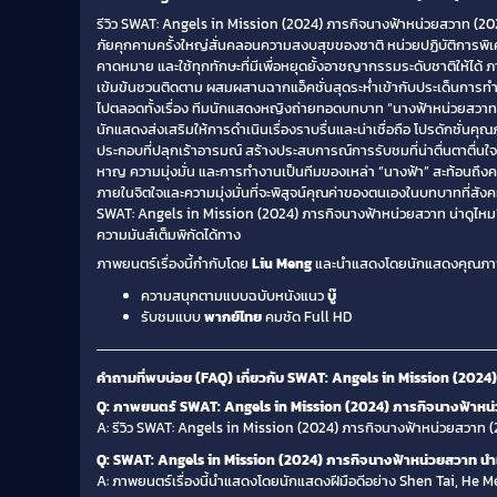
รีวิว SWAT: Angels in Mission (2024) ภารกิจนางฟ้าหน่วยสวาท (2024
ภัยคุกคามครั้งใหญ่สั่นคลอนความสงบสุขของชาติ หน่วยปฏิบัติการพิเศษ
คาดหมาย และใช้ทุกทักษะที่มีเพื่อหยุดยั้งอาชญากรรมระดับชาติให้ได้ ภา
เข้มข้นชวนติดตาม ผสมผสานฉากแอ็คชั่นสุดระห่ำเข้ากับประเด็นการทำง
ไปตลอดทั้งเรื่อง ทีมนักแสดงหญิงถ่ายทอดบทบาท “นางฟ้าหน่วยสวาท” ไ
นักแสดงส่งเสริมให้การดำเนินเรื่องราบรื่นและน่าเชื่อถือ โปรดักชั
ประกอบที่ปลุกเร้าอารมณ์ สร้างประสบการณ์การรับชมที่น่าตื่นตาตื่นใจ
หาญ ความมุ่งมั่น และการทำงานเป็นทีมของเหล่า “นางฟ้า” สะท้อนถึงควา
ภายในจิตใจและความมุ่งมั่นที่จะพิสูจน์คุณค่าของตนเองในบทบาทที่สั
SWAT: Angels in Mission (2024) ภารกิจนางฟ้าหน่วยสวาท น่าดูไหม? ภ
ความมันส์เต็มพิกัดได้ทาง
ภาพยนตร์เรื่องนี้กำกับโดย
Liu Meng
และนำแสดงโดยนักแสดงคุณภา
ความสนุกตามแบบฉบับหนังแนว
บู๊
รับชมแบบ
พากย์ไทย
คมชัด Full HD
คำถามที่พบบ่อย (FAQ) เกี่ยวกับ SWAT: Angels in Mission (202
Q: ภาพยนตร์ SWAT: Angels in Mission (2024) ภารกิจนางฟ้าหน่วย
A: รีวิว SWAT: Angels in Mission (2024) ภารกิจนางฟ้าหน่วยสวาท (2
Q: SWAT: Angels in Mission (2024) ภารกิจนางฟ้าหน่วยสวาท น
A: ภาพยนตร์เรื่องนี้นำแสดงโดยนักแสดงฝีมือดีอย่าง Shen Tai, He 