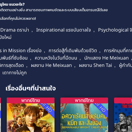
ดูไหม แนวอะไร?
ี่น่าติดตามอย่างยิ่ง สามารถชมภาพคมชัดและระบบเสียงเต็มอารมณ์ได้เลย
วเลือกที่คุณไม่ควรพลาด!
Drama ดราม่า
,
Inspirational แรงบันดาลใจ
,
Psychological จ
ังใหม่
in Mission เรื่องย่อ
,
การต่อสู้ที่เดิมพันด้วยชีวิต
,
การหักมุมที่คา
พันธ์ที่ซับซ้อน
,
ความหวังในวันที่มืดมน
,
นักแสดง He Meixuan
ติการสุดเดือด
,
ผลงาน He Meixuan
,
ผลงาน Shen Tai
,
ผู้กำก
เดาทางไม่ถูก
เรื่องอื่นๆที่น่าสนใจ
พากย์ไทย
พากย์ไทย
D
Full HD
Full HD