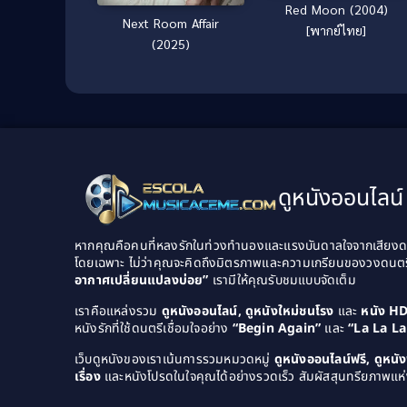
Red Moon (2004)
Next Room Affair
[พากย์ไทย]
(2025)
ดูหนังออนไลน์ 
หากคุณคือคนที่หลงรักในท่วงทำนองและแรงบันดาลใจจากเสียงดนต
โดยเฉพาะ ไม่ว่าคุณจะคิดถึงมิตรภาพและความเกรียนของวงดนต
อากาศเปลี่ยนแปลงบ่อย”
เรามีให้คุณรับชมแบบจัดเต็ม
เราคือแหล่งรวม
ดูหนังออนไลน์, ดูหนังใหม่ชนโรง
และ
หนัง H
หนังรักที่ใช้ดนตรีเชื่อมใจอย่าง
“Begin Again”
และ
“La La L
เว็บดูหนังของเราเน้นการรวมหมวดหมู่
ดูหนังออนไลน์ฟรี, ดูหน
เรื่อง
และหนังโปรดในใจคุณได้อย่างรวดเร็ว สัมผัสสุนทรียภาพแห่