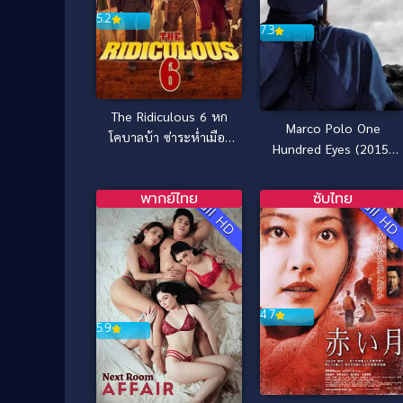
5.2
7.3
The Ridiculous 6 หก
Marco Polo One
โคบาลบ้า ซ่าระห่ำเมือง
Hundred Eyes (2015)
[ซับไทย] (2015)
มาร์โค โปโล นักสู้ร้อย
เนตร (ซับไทย)
พากย์ไทย
ซับไทย
Full HD
Full H
4.7
5.9