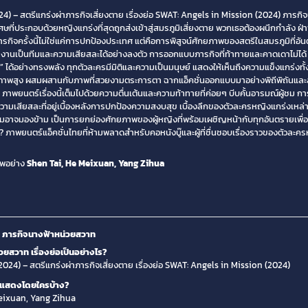
) – สตรีแกร่งผ่าภารกิจเสี่ยงตาย เรื่องย่อ SWAT: Angels in Mission (2024) ภารกิจ
ที่ประกอบด้วยหญิงแกร่งที่สุดถูกส่งเข้าสู่สมรภูมิเสี่ยงตาย พวกเธอต้องผนึกกำลัง ฝ
รกิจครั้งนี้ไม่ใช่แค่การปกป้องประเทศ แต่คือการพิสูจน์ศักยภาพของสตรีในสมรภูมิที่อันต
านเป็นทีมและความเสียสละได้อย่างลงตัว การออกแบบภารกิจที่ท้าทายและคาดเดาไม่ได้ ทำ
ด้อย่างทรงพลัง ทุกตัวละครมีมิติและความเป็นมนุษย์ แสดงให้เห็นถึงความแข็งแกร่งทั้
่นคุณภาพสูง ผสมผสานกับภาพที่สวยงามตระการตา ฉากแอ็คชั่นออกแบบมาอย่างพิถีพิถันและ
 ภาพยนตร์เรื่องนี้เต็มไปด้วยความตื่นเต้นและความท้าทายที่ค่อยๆ บีบคั้นอารมณ์ผู้ชม
มเสียสละที่อยู่เบื้องหลังการปกป้องความสงบสุข เบื้องลึกของตัวละครหญิงแกร่งเหล่านี้
งคมอาจมองข้าม เป็นการยกย่องศักยภาพของผู้หญิงที่พร้อมเผชิญหน้ากับทุกอันตรายเพื่
าพยนตร์แอ็คชั่นไทยที่ห้ามพลาดสำหรับคอหนังบู๊และผู้ที่ชื่นชอบเรื่องราวของตัวละคร
พอย่าง
Shen Tai, He Meixuan, Yang Zihua
4) ภารกิจนางฟ้าหน่วยสวาท
สวาท เรื่องย่อเป็นอย่างไร?
024) – สตรีแกร่งผ่าภารกิจเสี่ยงตาย เรื่องย่อ SWAT: Angels in Mission (2024)
ำแสดงโดยใครบ้าง?
Meixuan, Yang Zihua