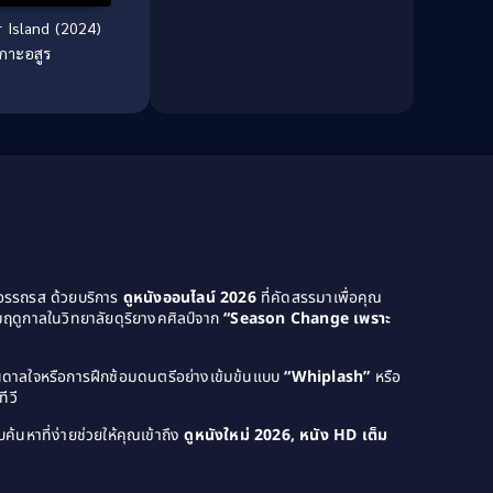
Drama ดราม่า
(1,046)
 Island (2024)
เกาะอสูร
Dystopian
(14)
Dystopian ดิสโทเปีย
(1)
Emotional
(251)
Epic มหากาพย์
(10)
Erotic
(12)
Family ครอบครัว
(323)
ยอรรถรส ด้วยบริการ
ดูหนังออนไลน์ 2026
ที่คัดสรรมาเพื่อคุณ
ฤดูกาลในวิทยาลัยดุริยางคศิลป์จาก
“Season Change เพราะ
Family ครอบครัว
(32)
บันดาลใจหรือการฝึกซ้อมดนตรีอย่างเข้มข้นแบบ
“Whiplash”
หรือ
Fantasy จินตนาการ
(63)
ีวี
Fantasy จินตนาการ
(210)
ค้นหาที่ง่ายช่วยให้คุณเข้าถึง
ดูหนังใหม่ 2026, หนัง HD เต็ม
Fantasy แฟนตาซี
(9)