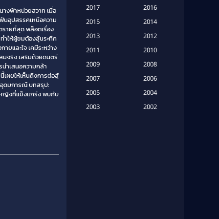
Based on a True Story เรื่องจริง
2017
2016
นางฟ้าหน่วยสวาท เมื่อ
(20)
่าฟันอุปสรรคเหนือความ
2015
2014
รายที่สุด พล็อตเรื่อง
Based on a True Story เรื่องจริง
2013
2012
ให้ผู้ชมต้องลุ้นระทึก
(16)
งกายและใจ เคมีระหว่าง
2011
2010
สมจริง เสริมด้วยดนตรี
2009
Based on Novel
(6)
2008
 การนำเสนอความกล้า
เผยให้เห็นถึงการต่อสู้
2007
2006
Betrayal
(1)
ออุดมการณ์ บทสรุป:
2005
2004
หญิงที่แข็งแกร่ง พบกับ
Biography
(3)
2003
2002
2001
2000
Biography ชีวประวัติ
(26)
1999
1998
Biography ชีวิตจริง
(41)
1997
1996
1995
1994
Black Comedy
(10)
1993
1992
Classic หนังคลาสสิก
(134)
1991
1990
Classic หนังคลาสสิก
(21)
1989
1988