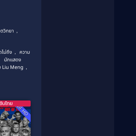
1987
1986
Classic หนังคลาสสิก
(25)
1985
1984
Comedy ตลก
(46)
1983
1982
1981
1980
Comedy ตลก
(515)
ิตวิทยา
,
1979
1978
Comedy ตลกขบขัน
(4)
1976
1975
ดไม่ถึง
,
ความ
Coming of Age ก้าวพ้นวัย
(1)
1974
1972
,
นักแสดง
1971
1970
Coming-of-Age
(3)
ับ Liu Meng
,
1969
1968
Coming-of-age ชีวิตวัยรุ่น
(21)
1964
1963
1962
1956
Community
(1)
1954
1950
ซับไทย
Crime อาชญากรรม
(78)
Full HD
1940
Crime อาชญากรรม
(289)
Cult Film
(4)