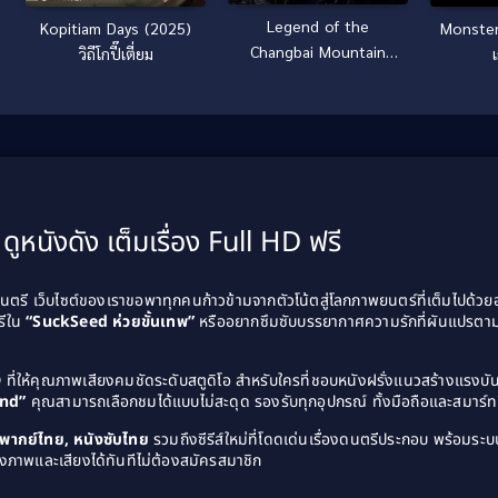
Legend of the
Kopitiam Days (2025)
Monster
Changbai Mountain
วิถีโกปี๊เตี่ยม
Hunter 2 ตำนานนาย
พรานแห่งเขาฉางไป๋ 2
(2026)
ดูหนังดัง เต็มเรื่อง Full HD ฟรี
รี เว็บไซต์ของเราขอพาทุกคนก้าวข้ามจากตัวโน้ตสู่โลกภาพยนตร์ที่เต็มไปด้ว
รีใน
“SuckSeed ห่วยขั้นเทพ”
หรืออยากซึมซับบรรยากาศความรักที่ผันแปรตาม
D
ที่ให้คุณภาพเสียงคมชัดระดับสตูดิโอ สำหรับใครที่ชอบหนังฝรั่งแนวสร้างแรง
and”
คุณสามารถเลือกชมได้แบบไม่สะดุด รองรับทุกอุปกรณ์ ทั้งมือถือและสมาร์ทท
ังพากย์ไทย, หนังซับไทย
รวมถึงซีรีส์ใหม่ที่โดดเด่นเรื่องดนตรีประกอบ พร้อมระบบ
งภาพและเสียงได้ทันทีไม่ต้องสมัครสมาชิก