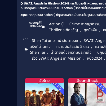
Q: SWAT: Angels in Mission (2024) ภารกิจนางฟ้าหน่วยสวาท น่า
A: หากคุณชื่นชอบความบันเทิงแนว Action บู๊ เรื่องนี้เป็นภาพยนตร์ท
สรุป:
หากคุณชอบ Action บู๊ ที่คุณภาพดีและบันเทิงเต็มรูปแบบ นี่คือตั
หมวดหมู่ที่
Action บู๊
,
Crime อาชญากรรม
,
เกี่ยวข้อง
Thriller ระทึกขวัญ
,
ดูหนังจีน
,
หน
แท็ก
Shen Tai บทบาทน่าจับตามอง
,
SWAT: Angels 
จริงที่น่าตกใจ
,
ความมันส์ระดับ 5 ดาว
,
ความสัม
Shen Tai
,
น้ำตาซึมด้วยความประทับใจ
,
ปฏิบั
รีวิว SWAT: Angels in Mission
,
หนัง2024
,
ซับไทย
Soundtrack
Full HD
Full H