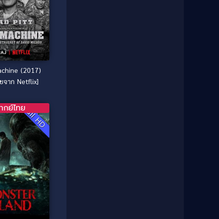
Culture
(8)
Dance เต้น
(13)
Dark Comedy ตลกร้าย
(11)
Detective
(21)
chine (2017)
ยจาก Netflix]
Detective สืบสวน
(46)
ากย์ไทย
Detective สืบสวน
(40)
Full HD
Disaster
(22)
Disney+
(42)
Documentary สารคดี
(4)
Documentary สารคดี
(58)
Drama ดราม่า
(120)