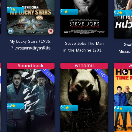
7.0
7.1
6.3
My Lucky Stars (1985)
Steve Jobs The Man
Swat
7 เพชฌฆาตสัญชาติฮ้อ
in the Machine (2015)
Missio
สตีฟ จ็อบส์ บุรุษ
หน่วย
อัจฉริยะ (บรรยายไทย)
Soundtrack
พากย์ไทย
พ
D
Full HD
Full HD
6.9
6.8
6.4