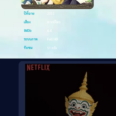
ปีที่ฉาย
2012
เสียง
พากย์ไทย
IMDb
6.4
ระบบภาพ
Full HD
รับชม
51 ครั้ง