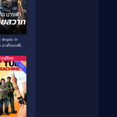
1985
1984
Comedy ตลก
(46)
1983
1982
1981
1980
Comedy ตลก
(515)
1979
1978
Comedy ตลกขบขัน
(4)
1976
1975
 Angels In
Coming of Age ก้าวพ้นวัย
(1)
1974
1972
n ภารกิจนางฟ้า
1971
1970
สวาท (2026)
Coming-of-Age
(3)
1969
1968
ากย์ไทย
Full HD
Coming-of-age ชีวิตวัยรุ่น
(21)
1964
1963
1962
1956
Community
(1)
1954
1950
Crime อาชญากรรม
(78)
1940
Crime อาชญากรรม
(289)
Cult Film
(4)
Culture
(8)