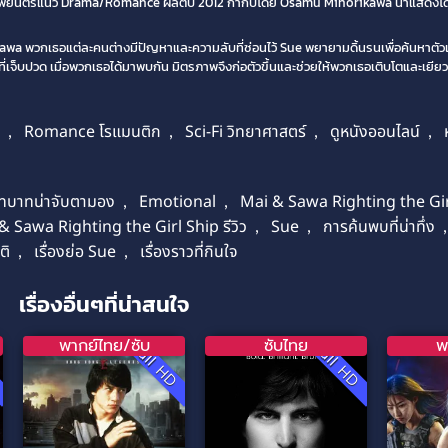
นภาพยนตร์แนว Drama/Romance ผลิตปี 2012 กำกับโดย Osamu Minorikawa นำแสดงโ
Sawa พวกเธอแต่ละคนต่างมีปัญหาและความลับที่ซ่อนไว้ Sue พยายามดิ้นรนเพื่อค้นหาตั
ที่เจ็บปวด เมื่อพวกเธอได้มาพบกัน มิตรภาพจึงก่อตัวขึ้นและช่วยให้พวกเธอเติบโตและเย
า
,
Romance โรแมนติก
,
Sci-Fi วิทยาศาสตร์
,
ดูหนังออนไลน์
,
ทบาทน่าจับตามอง
,
Emotional
,
Mai & Sawa Righting the Gir
& Sawa Righting the Girl Ship รีวิว
,
Sue
,
การค้นพบที่น่าทึ่ง
ติ
,
เรื่องย่อ Sue
,
เรื่องราวที่กินใจ
เรื่องอื่นๆที่น่าสนใจ
พากย์ไทย/ซับ
ซับไทย
พ
D
Full HD
Full HD