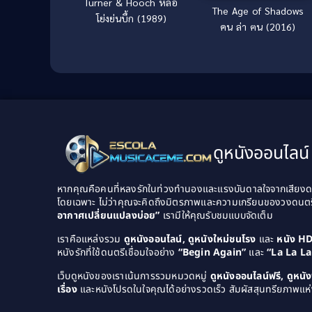
Turner & Hooch หล่อ
The Age of Shadows
โย่งย่นบึ้ก (1989)
คน ล่า ฅน (2016)
ดูหนังออนไลน์ 
หากคุณคือคนที่หลงรักในท่วงทำนองและแรงบันดาลใจจากเสียงดนต
โดยเฉพาะ ไม่ว่าคุณจะคิดถึงมิตรภาพและความเกรียนของวงดนต
อากาศเปลี่ยนแปลงบ่อย”
เรามีให้คุณรับชมแบบจัดเต็ม
เราคือแหล่งรวม
ดูหนังออนไลน์, ดูหนังใหม่ชนโรง
และ
หนัง H
หนังรักที่ใช้ดนตรีเชื่อมใจอย่าง
“Begin Again”
และ
“La La L
เว็บดูหนังของเราเน้นการรวมหมวดหมู่
ดูหนังออนไลน์ฟรี, ดูหน
เรื่อง
และหนังโปรดในใจคุณได้อย่างรวดเร็ว สัมผัสสุนทรียภาพแห่