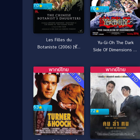
7.0
7.6
Les Filles du
Yu-Gi-Oh The Dark
Botaniste (2006) [ซับ
Side Of Dimensions ยูกิ
ไทย]
โอ เกมกลคนอัจฉริยะ ศึก
ปริศนาด้านมืด (2016)
พากย์ไทย
พากย์ไทย
Full HD
Full H
6.3
7.2