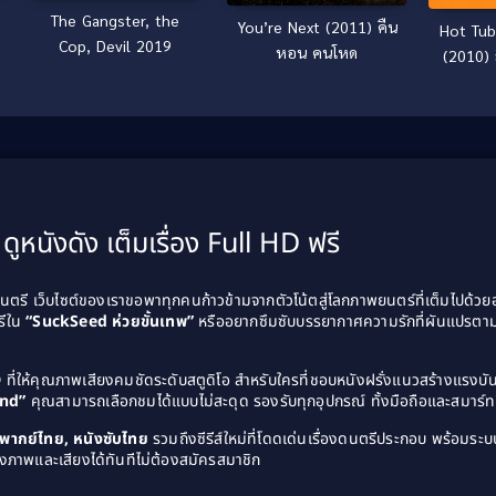
The Gangster, the
You’re Next (2011) คืน
Hot Tub
Cop, Devil 2019
หอน คนโหด
(2010) 
ดูหนังดัง เต็มเรื่อง Full HD ฟรี
รี เว็บไซต์ของเราขอพาทุกคนก้าวข้ามจากตัวโน้ตสู่โลกภาพยนตร์ที่เต็มไปด้ว
รีใน
“SuckSeed ห่วยขั้นเทพ”
หรืออยากซึมซับบรรยากาศความรักที่ผันแปรตาม
D
ที่ให้คุณภาพเสียงคมชัดระดับสตูดิโอ สำหรับใครที่ชอบหนังฝรั่งแนวสร้างแรง
and”
คุณสามารถเลือกชมได้แบบไม่สะดุด รองรับทุกอุปกรณ์ ทั้งมือถือและสมาร์ทท
ังพากย์ไทย, หนังซับไทย
รวมถึงซีรีส์ใหม่ที่โดดเด่นเรื่องดนตรีประกอบ พร้อมระบบ
งภาพและเสียงได้ทันทีไม่ต้องสมัครสมาชิก