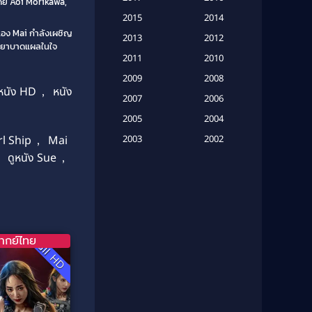
ดย Aoi Morikawa,
(20)
2015
2014
วเอง Mai กำลังเผชิญ
Based on a True Story เรื่องจริง
2013
2012
ียวยาบาดแผลในใจ
(16)
2011
2010
2009
Based on Novel
(6)
2008
หนัง HD
,
หนัง
2007
2006
Betrayal
(1)
2005
2004
Biography
(3)
l Ship
,
Mai
2003
2002
,
ดูหนัง Sue
,
2001
2000
Biography ชีวประวัติ
(26)
1999
1998
Biography ชีวิตจริง
(41)
1997
1996
1995
1994
Black Comedy
(10)
ากย์ไทย
1993
1992
Full HD
Classic หนังคลาสสิก
(134)
1991
1990
Classic หนังคลาสสิก
(21)
1989
1988
1987
1986
Classic หนังคลาสสิก
(25)