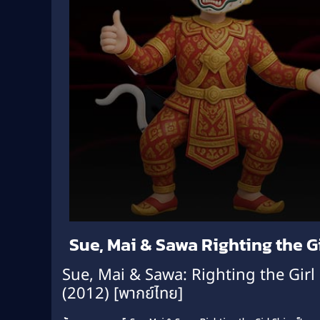
Volume
Sue, Mai & Sawa Righting the Gi
90%
Sue, Mai & Sawa: Righting the Girl
(2012) [พากย์ไทย]