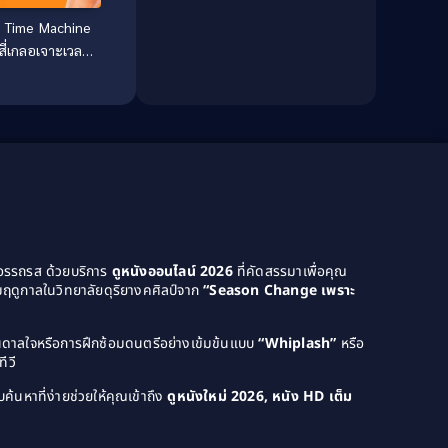
 Time Machine
Dance เต้น
(13)
สี่เกลอเจาะเวลา
ป่วนอดีต
Dark Comedy ตลกร้าย
(11)
Detective
(21)
Detective สืบสวน
(46)
Detective สืบสวน
(40)
Disaster
(22)
ยอรรถรส ด้วยบริการ
ดูหนังออนไลน์ 2026
ที่คัดสรรมาเพื่อคุณ
Disney+
(42)
ฤดูกาลในวิทยาลัยดุริยางคศิลป์จาก
“Season Change เพราะ
Documentary สารคดี
(4)
บันดาลใจหรือการฝึกซ้อมดนตรีอย่างเข้มข้นแบบ
“Whiplash”
หรือ
ีวี
Documentary สารคดี
(58)
ค้นหาที่ง่ายช่วยให้คุณเข้าถึง
ดูหนังใหม่ 2026, หนัง HD เต็ม
Drama ดราม่า
(120)
Drama ดราม่า
(1,046)