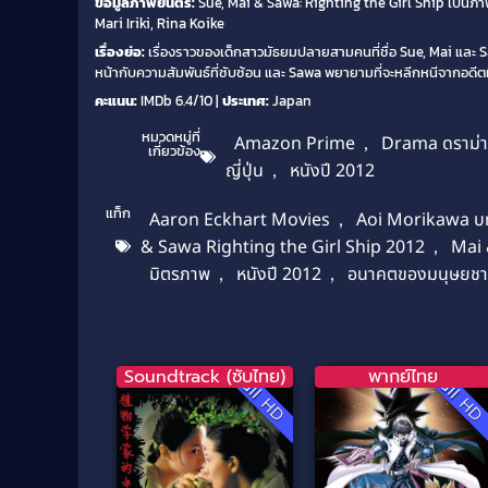
ข้อมูลภาพยนตร์:
Sue, Mai & Sawa: Righting the Girl Ship เป็
Mari Iriki, Rina Koike
เรื่องย่อ:
เรื่องราวของเด็กสาวมัธยมปลายสามคนที่ชื่อ Sue, Mai และ 
หน้ากับความสัมพันธ์ที่ซับซ้อน และ Sawa พยายามที่จะหลีกหนีจากอดีต
คะแนน:
IMDb 6.4/10 |
ประเทศ:
Japan
หมวดหมู่ที่
Amazon Prime
,
Drama ดราม่
เกี่ยวข้อง
ญี่ปุ่น
,
หนังปี 2012
แท็ก
Aaron Eckhart Movies
,
Aoi Morikawa บ
& Sawa Righting the Girl Ship 2012
,
Mai 
มิตรภาพ
,
หนังปี 2012
,
อนาคตของมนุษยชา
Soundtrack (ซับไทย)
พากย์ไทย
Full HD
Full H