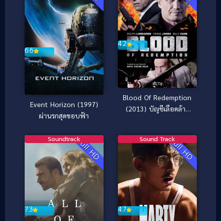
4.2
6.6
Blood Of Redemption
Event Horizon (1997)
(2013) บัญชีเลือดล้าง
ผ่านรกสุดขอบฟ้า
เลือด
Soundtrack
Sound Track
Full HD
Full HD
4.7
7.3