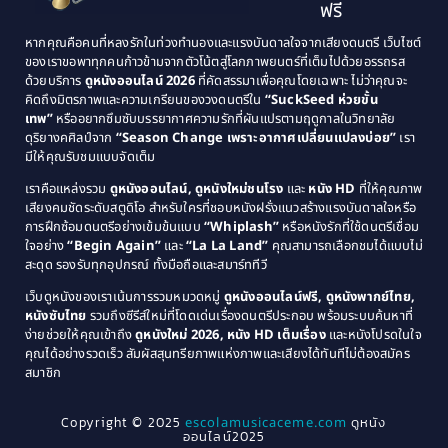
ฟรี
1991
1990
Classic หนังคลาสสิก
(25)
หากคุณคือคนที่หลงรักในท่วงทำนองและแรงบันดาลใจจากเสียงดนตรี เว็บไซต์
1989
1988
ของเราขอพาทุกคนก้าวข้ามจากตัวโน้ตสู่โลกภาพยนตร์ที่เต็มไปด้วยอรรถรส
Comedy ตลก
(46)
ด้วยบริการ
ดูหนังออนไลน์ 2026
ที่คัดสรรมาเพื่อคุณโดยเฉพาะ ไม่ว่าคุณจะ
1987
1986
คิดถึงมิตรภาพและความเกรียนของวงดนตรีใน
“SuckSeed ห่วยขั้น
1985
1984
Comedy ตลก
(515)
เทพ”
หรืออยากซึมซับบรรยากาศความรักที่ผันแปรตามฤดูกาลในวิทยาลัย
ดุริยางคศิลป์จาก
“Season Change เพราะอากาศเปลี่ยนแปลงบ่อย”
เรา
1983
1982
มีให้คุณรับชมแบบจัดเต็ม
Comedy ตลกขบขัน
(4)
1981
1980
เราคือแหล่งรวม
ดูหนังออนไลน์, ดูหนังใหม่ชนโรง
และ
หนัง HD
ที่ให้คุณภาพ
1979
Coming of Age ก้าวพ้นวัย
(1)
1978
เสียงคมชัดระดับสตูดิโอ สำหรับใครที่ชอบหนังฝรั่งแนวสร้างแรงบันดาลใจหรือ
การฝึกซ้อมดนตรีอย่างเข้มข้นแบบ
“Whiplash”
หรือหนังรักที่ใช้ดนตรีเชื่อม
1976
1975
Coming-of-Age
(3)
ใจอย่าง
“Begin Again”
และ
“La La Land”
คุณสามารถเลือกชมได้แบบไม่
1974
1972
สะดุด รองรับทุกอุปกรณ์ ทั้งมือถือและสมาร์ททีวี
Coming-of-age ชีวิตวัยรุ่น
(21)
1971
1970
เว็บดูหนังของเราเน้นการรวมหมวดหมู่
ดูหนังออนไลน์ฟรี, ดูหนังพากย์ไทย,
หนังซับไทย
รวมถึงซีรีส์ใหม่ที่โดดเด่นเรื่องดนตรีประกอบ พร้อมระบบค้นหาที่
1969
1968
Community
(1)
ง่ายช่วยให้คุณเข้าถึง
ดูหนังใหม่ 2026, หนัง HD เต็มเรื่อง
และหนังโปรดในใจ
1964
1963
คุณได้อย่างรวดเร็ว สัมผัสสุนทรียภาพแห่งภาพและเสียงได้ทันทีไม่ต้องสมัคร
Crime อาชญากรรม
(78)
สมาชิก
1962
1956
1954
1950
Crime อาชญากรรม
(289)
Copyright © 2025
escolamusicaceme.com
ดูหนัง
1940
ออนไลน์2025
Cult Film
(4)