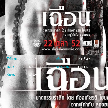
ปีที่ฉาย
2009
เสียง
พากย์ไทย
IMDb
6.2
ระบบภาพ
Full HD
รับชม
45 ครั้ง