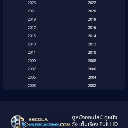
2023
2022
Based on a True Story สร้างจากเรื่องจริง
(2)
2021
2020
2019
2018
Based on a True Story เรื่องจริง
(20)
2017
2016
Based on a True Story เรื่องจริง
(16)
2015
2014
2013
2012
Based on Novel
(6)
2011
2010
Betrayal
(1)
2009
2008
Biography
(3)
2007
2006
2005
2004
Biography ชีวประวัติ
(26)
2003
2002
Biography ชีวิตจริง
(41)
2001
2000
1999
1998
Black Comedy
(10)
1997
1996
Classic หนังคลาสสิก
(134)
ดูหนังออนไลน์ ดูหนัง
1995
1994
ดัง เต็มเรื่อง Full HD
Classic หนังคลาสสิก
(21)
1993
1992