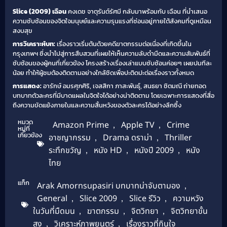
Slice (2009) เฉือน
คงเดช จาตุรันต์รัศมี กลับมาพร้อมกับ เฉือน ที่นำเสนอ
ความซับซ้อนของจิตใจมนุษย์และความรุนแรงที่ซ่อนอยู่ภายใต้สังคมที่ดูเหมือน
สงบสุข
การวิเคราะห์บท:
เรื่องราวเริ่มต้นด้วยคดีฆาตกรรมต่อเนื่องที่เกิดขึ้นใน
กรุงเทพฯ ซึ่งนำไปสู่การสืบสวนที่เผยให้เห็นความลับดำมืดและความสัมพันธ์ที่
ซับซ้อนของผู้คนที่เกี่ยวข้อง โครงสร้างเรื่องเล่าแบบซับซ้อนค่อยๆ เผยปมทีละ
น้อย ทำให้ผู้ชมต้องติดตามอย่างใกล้ชิดเพื่อปะติดปะต่อเรื่องราวทั้งหมด
การแสดง:
อารักษ์ อมรศุภศิริ, เจสสิกา ภาสะพันธุ์, สนธยา ชิตมณี ถ่ายทอด
บทบาทตัวละครที่มีบาดแผลในจิตใจได้อย่างน่าติดตาม โดยเฉพาะการแสดงที่สื่อ
ถึงความขัดแย้งภายในและความสิ้นหวังของตัวละครได้อย่างลึกซึ้ง
หมวด
Amazon Prime
,
Apple TV
,
Crime
หมู่ที่
เกี่ยวข้อง
อาชญากรรม
,
Drama ดราม่า
,
Thriller
ระทึกขวัญ
,
หนัง HD
,
หนังปี 2009
,
หนัง
ไทย
แท็ก
Arak Amornsupasiri บทบาทน่าจับตามอง
,
General
,
Slice 2009
,
Slice รีวิว
,
ความหวัง
ในวันที่มืดมน
,
ฆาตกรรม
,
จิตวิทยา
,
จิตวิทยาขั้น
สูง
,
วิเคราะห์ภาพยนตร์
,
เรื่องราวที่กินใจ