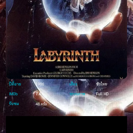
ปีที่ฉาย
1986
เสียง
ซับไทย
IMDb
7.4
ระบบภาพ
Full HD
รับชม
48 ครั้ง