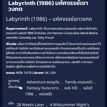
Labyrinth (1986) มหัศจรรย์เขา
วงกต
Labyrinth (1986) – มหัศจรรย์เขาวงกต
ข้อมูลภาพยนตร์:
Labyrinth เป็นภาพยนตร์แนวผจญภัย แฟนตาซีสำหรับ
ครอบครัว ผลิตปี 1986 กำกับโดย Jim Henson นำแสดงโดย David Bowie,
Jennifer Connelly และ Toby Froud
เรื่องย่อ:
เมื่อซาร่าห์วัยรุ่นที่ไม่พอใจกับการดูแลโทบี้ น้องชายต่างแม่ของเธอ ได้
ขอให้เหล่า Goblin พาตัวน้องชายของเธอไป คำขอของเธอเป็นจริง แต่เมื่อเธอ
รู้สึกผิด ซาร่าห์จึงต้องเดินทางเข้าไปในเขาวงกตอันน่าพิศวงที่เต็มไปด้วยสิ่งมี
ชีวิตแปลกประหลาดและปริศนามากมาย เพื่อช่วยเหลือน้องชายของเธอก่อนที่
เขาจะกลายเป็น Goblin ไปตลอดกาล เธอต้องเอาชนะ Jareth ราชาแห่ง
Goblin ผู้มีอำนาจเพื่อทำภารกิจให้สำเร็จ
คะแนน:
IMDb 7.4/10 |
ประเทศ:
UK, USA
หมวดหมู่
Adventure ผจญภัย
,
Family ครอบครัว
,
ที่
เกี่ยวข้อง
Fantasy จินตนาการ
,
หนัง HD
,
หนังปี
1986
,
หนังฝรั่ง
แท็ก
28 Weeks Later
,
A Midsummer Night's