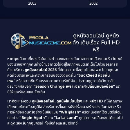
2003
2002
Biography ชีวิตจริง
(41)
2001
2000
1999
1998
Black Comedy
(10)
1997
1996
Classic หนังคลาสสิก
(134)
ดูหนังออนไลน์ ดูหนัง
1995
1994
ดัง เต็มเรื่อง Full HD
Classic หนังคลาสสิก
(21)
1993
1992
ฟรี
1991
1990
Classic หนังคลาสสิก
(25)
หากคุณคือคนที่หลงรักในท่วงทำนองและแรงบันดาลใจจากเสียงดนตรี เว็บไซต์
1989
1988
ของเราขอพาทุกคนก้าวข้ามจากตัวโน้ตสู่โลกภาพยนตร์ที่เต็มไปด้วยอรรถรส
Comedy ตลก
(46)
ด้วยบริการ
ดูหนังออนไลน์ 2026
ที่คัดสรรมาเพื่อคุณโดยเฉพาะ ไม่ว่าคุณจะ
1987
1986
คิดถึงมิตรภาพและความเกรียนของวงดนตรีใน
“SuckSeed ห่วยขั้น
1985
1984
Comedy ตลก
(515)
เทพ”
หรืออยากซึมซับบรรยากาศความรักที่ผันแปรตามฤดูกาลในวิทยาลัย
ดุริยางคศิลป์จาก
“Season Change เพราะอากาศเปลี่ยนแปลงบ่อย”
เรา
1983
1982
มีให้คุณรับชมแบบจัดเต็ม
Comedy ตลกขบขัน
(4)
1981
1980
เราคือแหล่งรวม
ดูหนังออนไลน์, ดูหนังใหม่ชนโรง
และ
หนัง HD
ที่ให้คุณภาพ
1979
Coming of Age ก้าวพ้นวัย
(1)
1978
เสียงคมชัดระดับสตูดิโอ สำหรับใครที่ชอบหนังฝรั่งแนวสร้างแรงบันดาลใจหรือ
การฝึกซ้อมดนตรีอย่างเข้มข้นแบบ
“Whiplash”
หรือหนังรักที่ใช้ดนตรีเชื่อม
1976
1975
Coming-of-Age
(3)
ใจอย่าง
“Begin Again”
และ
“La La Land”
คุณสามารถเลือกชมได้แบบไม่
1974
1972
สะดุด รองรับทุกอุปกรณ์ ทั้งมือถือและสมาร์ททีวี
Coming-of-age ชีวิตวัยรุ่น
(21)
1971
1970