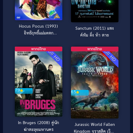
Hocus Pocus (1993)
Sanctum (2011) แซง
อิทธิฤทธิ์แม่มดตก
ค์ทัม ดิ่ง ท้า ตาย
กระป๋อง [ซับไทย]
พากย์ไทย
พากย์ไทย
Full HD
Full HD
7.9
6.5
In Bruges (2008) คู่นัก
Jurassic World Fallen
ฆ่าตะลุยมหานคร
Kingdom จูราสสิค เวิลด์