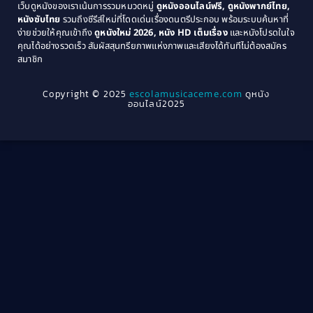
เว็บดูหนังของเราเน้นการรวมหมวดหมู่
ดูหนังออนไลน์ฟรี, ดูหนังพากย์ไทย,
หนังซับไทย
รวมถึงซีรีส์ใหม่ที่โดดเด่นเรื่องดนตรีประกอบ พร้อมระบบค้นหาที่
1969
1968
Community
(1)
ง่ายช่วยให้คุณเข้าถึง
ดูหนังใหม่ 2026, หนัง HD เต็มเรื่อง
และหนังโปรดในใจ
1964
1963
คุณได้อย่างรวดเร็ว สัมผัสสุนทรียภาพแห่งภาพและเสียงได้ทันทีไม่ต้องสมัคร
Crime อาชญากรรม
(78)
สมาชิก
1962
1956
1954
1950
Crime อาชญากรรม
(289)
Copyright © 2025
escolamusicaceme.com
ดูหนัง
1940
ออนไลน์2025
Cult Film
(4)
Culture
(8)
Dance เต้น
(13)
Dark Comedy ตลกร้าย
(11)
Detective
(21)
Detective สืบสวน
(46)
Detective สืบสวน
(40)
Disaster
(22)