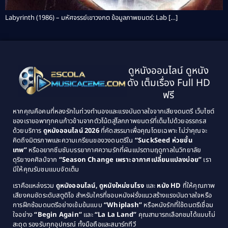
Labyrinth (1986) – มหัศจรรย์เขาวงกต ข้อมูลภาพยนตร์: Lab […]
ดูหนังออนไลน์ ดูหนัง
ดัง เต็มเรื่อง Full HD
ฟรี
หากคุณคือคนที่หลงรักในท่วงทำนองและแรงบันดาลใจจากเสียงดนตรี เว็บไซต์
ของเราขอพาทุกคนก้าวข้ามจากตัวโน้ตสู่โลกภาพยนตร์ที่เต็มไปด้วยอรรถรส
ด้วยบริการ
ดูหนังออนไลน์ 2026
ที่คัดสรรมาเพื่อคุณโดยเฉพาะ ไม่ว่าคุณจะ
คิดถึงมิตรภาพและความเกรียนของวงดนตรีใน
“SuckSeed ห่วยขั้น
เทพ”
หรืออยากซึมซับบรรยากาศความรักที่ผันแปรตามฤดูกาลในวิทยาลัย
ดุริยางคศิลป์จาก
“Season Change เพราะอากาศเปลี่ยนแปลงบ่อย”
เรา
มีให้คุณรับชมแบบจัดเต็ม
เราคือแหล่งรวม
ดูหนังออนไลน์, ดูหนังใหม่ชนโรง
และ
หนัง HD
ที่ให้คุณภาพ
เสียงคมชัดระดับสตูดิโอ สำหรับใครที่ชอบหนังฝรั่งแนวสร้างแรงบันดาลใจหรือ
การฝึกซ้อมดนตรีอย่างเข้มข้นแบบ
“Whiplash”
หรือหนังรักที่ใช้ดนตรีเชื่อม
ใจอย่าง
“Begin Again”
และ
“La La Land”
คุณสามารถเลือกชมได้แบบไม่
สะดุด รองรับทุกอุปกรณ์ ทั้งมือถือและสมาร์ททีวี