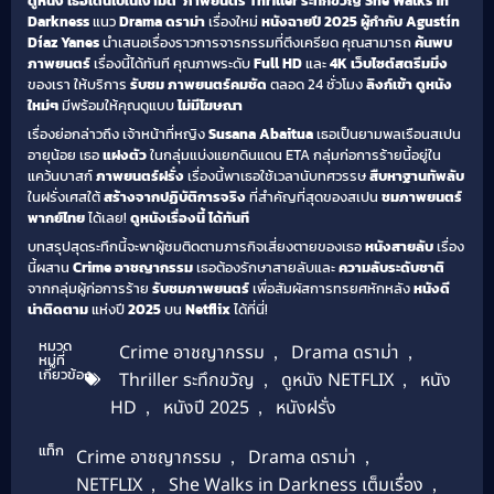
ดูหนัง
เธอเดินไปในเงามืด
ภาพยนตร์ Thriller ระทึกขวัญ She Walks in
Darkness
แนว
Drama ดราม่า
เรื่องใหม่
หนังฉายปี 2025
ผู้กำกับ Agustín
Díaz Yanes
นำเสนอเรื่องราวการจารกรรมที่ตึงเครียด คุณสามารถ
ค้นพบ
ภาพยนตร์
เรื่องนี้ได้ทันที คุณภาพระดับ
Full HD
และ
4K
เว็บไซต์สตรีมมิ่ง
ของเรา ให้บริการ
รับชม ภาพยนตร์คมชัด
ตลอด 24 ชั่วโมง
ลิงก์เข้า ดูหนัง
ใหม่ๆ
มีพร้อมให้คุณดูแบบ
ไม่มีโฆษณา
เรื่องย่อกล่าวถึง เจ้าหน้าที่หญิง
Susana Abaitua
เธอเป็นยามพลเรือนสเปน
อายุน้อย เธอ
แฝงตัว
ในกลุ่มแบ่งแยกดินแดน ETA กลุ่มก่อการร้ายนี้อยู่ใน
แคว้นบาสก์
ภาพยนตร์ฝรั่ง
เรื่องนี้พาเธอใช้เวลานับทศวรรษ
สืบหาฐานทัพลับ
ในฝรั่งเศสใต้
สร้างจากปฏิบัติการจริง
ที่สำคัญที่สุดของสเปน
ชมภาพยนตร์
พากย์ไทย
ได้เลย!
ดูหนังเรื่องนี้ ได้ทันที
บทสรุปสุดระทึกนี้จะพาผู้ชมติดตามภารกิจเสี่ยงตายของเธอ
หนังสายลับ
เรื่อง
นี้ผสาน
Crime อาชญากรรม
เธอต้องรักษาสายลับและ
ความลับระดับชาติ
จากกลุ่มผู้ก่อการร้าย
รับชมภาพยนตร์
เพื่อสัมผัสการทรยศหักหลัง
หนังดี
น่าติดตาม
แห่งปี
2025
บน
Netflix
ได้ที่นี่!
หมวด
Crime อาชญากรรม
,
Drama ดราม่า
,
หมู่ที่
เกี่ยวข้อง
Thriller ระทึกขวัญ
,
ดูหนัง NETFLIX
,
หนัง
HD
,
หนังปี 2025
,
หนังฝรั่ง
แท็ก
Crime อาชญากรรม
,
Drama ดราม่า
,
NETFLIX
,
She Walks in Darkness เต็มเรื่อง
,