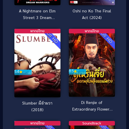
A Nightmare on Elm
Oshi no Ko The Final
Street 3 Dream
Act (2024)
Warriors (1987) นิ้วข
เมือบ ภาค 3
พากย์ไทย
พากย์ไทย
Full HD
Full HD
8.5
5.4
Di Renjie of
Slumber ผีอำผวา
6.8
Extraordinary Flowers
(2018)
On The Faramita ตี๋เห
รินเจี๋ย ดอกพลับพลึง
พากย์ไทย
Soundtrack
แดนพิศวง (2026)