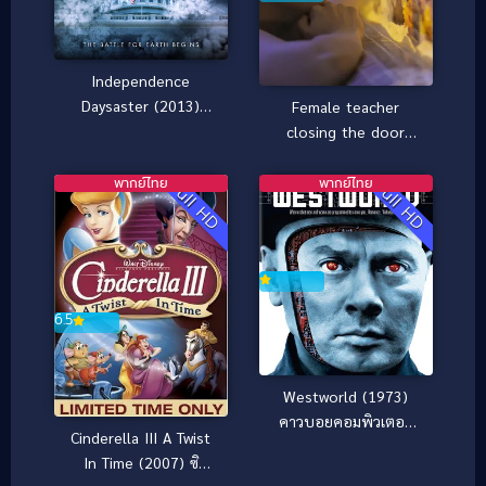
Independence
Daysaster (2013)
Female teacher
สงครามจักรกลถล่มโลก
closing the door
(2021)
พากย์ไทย
พากย์ไทย
Full HD
Full HD
6.5
Westworld (1973)
คาวบอยคอมพิวเตอร์
Cinderella III A Twist
[ซับไทย]
In Time (2007) ซิ