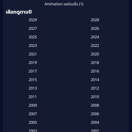
Animation แอนิเมชั่น
(1)
เลือกดูตามปี
Anthology
(1)
2029
2028
Apple TV
(20)
2027
2026
2025
2024
Apple TV+
(120)
2023
2022
Based on a True Story สร้างจากเรื่องจริง
(2)
2021
2020
2019
2018
Based on a True Story เรื่องจริง
(20)
2017
2016
Based on a True Story เรื่องจริง
(16)
2015
2014
2013
2012
Based on Novel
(6)
2011
2010
Betrayal
(1)
2009
2008
Biography
(3)
2007
2006
2005
2004
Biography ชีวประวัติ
(26)
2003
2002