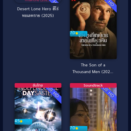
Full HD
Full HD
Desert Lone Hero ฮีโร่
ทะเลทราย (2025)
7.0
The Son of a
Thousand Men (2025)
ช่องว่างที่ขาดหาย สายใย
ที่ผูกพัน
ซับไทย
Soundtrack
Full HD
Full HD
4.5
7.0