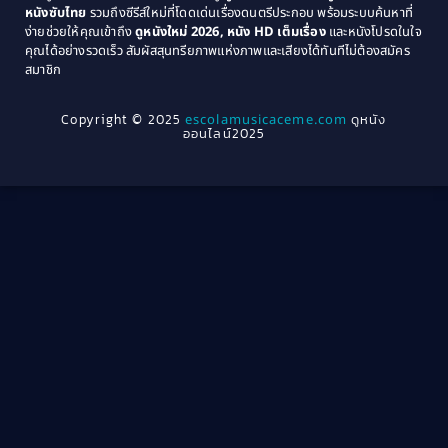
หนังซับไทย
รวมถึงซีรีส์ใหม่ที่โดดเด่นเรื่องดนตรีประกอบ พร้อมระบบค้นหาที่
1969
1968
Community
(1)
ง่ายช่วยให้คุณเข้าถึง
ดูหนังใหม่ 2026, หนัง HD เต็มเรื่อง
และหนังโปรดในใจ
1964
1963
คุณได้อย่างรวดเร็ว สัมผัสสุนทรียภาพแห่งภาพและเสียงได้ทันทีไม่ต้องสมัคร
Crime อาชญากรรม
(78)
สมาชิก
1962
1956
1954
1950
Crime อาชญากรรม
(289)
Copyright © 2025
escolamusicaceme.com
ดูหนัง
1940
ออนไลน์2025
Cult Film
(4)
Culture
(8)
Dance เต้น
(13)
Dark Comedy ตลกร้าย
(11)
Detective
(21)
Detective สืบสวน
(46)
Detective สืบสวน
(40)
Disaster
(22)