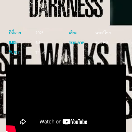
ปีที่ฉาย
2025
เสียง
พากย์ไทย
IMDb
6.6
ระบบภาพ
Full HD
รับชม
74 ครั้ง