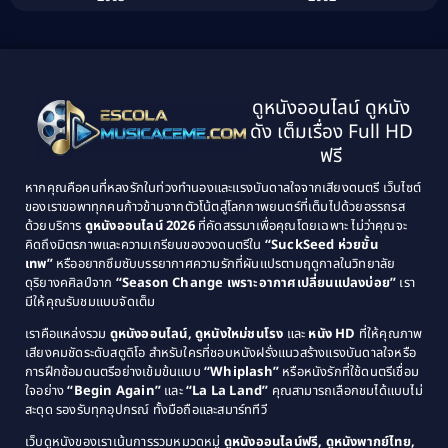
Biography ชีวิตจริง
(41)
2001
2000
1999
1998
Black Comedy
(10)
1997
1996
Classic หนังคลาสสิก
(134)
ดูหนังออนไลน์ ดูหนัง
1995
1994
ดัง เต็มเรื่อง Full HD
Classic หนังคลาสสิก
(21)
1993
1992
ฟรี
1991
1990
Classic หนังคลาสสิก
(25)
หากคุณคือคนที่หลงรักในท่วงทำนองและแรงบันดาลใจจากเสียงดนตรี เว็บไซต์
1989
1988
ของเราขอพาทุกคนก้าวข้ามจากตัวโน้ตสู่โลกภาพยนตร์ที่เต็มไปด้วยอรรถรส
Comedy ตลก
(46)
ด้วยบริการ
ดูหนังออนไลน์ 2026
ที่คัดสรรมาเพื่อคุณโดยเฉพาะ ไม่ว่าคุณจะ
1987
1986
คิดถึงมิตรภาพและความเกรียนของวงดนตรีใน
“SuckSeed ห่วยขั้น
1985
1984
Comedy ตลก
(515)
เทพ”
หรืออยากซึมซับบรรยากาศความรักที่ผันแปรตามฤดูกาลในวิทยาลัย
ดุริยางคศิลป์จาก
“Season Change เพราะอากาศเปลี่ยนแปลงบ่อย”
เรา
1983
1982
มีให้คุณรับชมแบบจัดเต็ม
Comedy ตลกขบขัน
(4)
1981
1980
เราคือแหล่งรวม
ดูหนังออนไลน์, ดูหนังใหม่ชนโรง
และ
หนัง HD
ที่ให้คุณภาพ
1979
Coming of Age ก้าวพ้นวัย
(1)
1978
เสียงคมชัดระดับสตูดิโอ สำหรับใครที่ชอบหนังฝรั่งแนวสร้างแรงบันดาลใจหรือ
การฝึกซ้อมดนตรีอย่างเข้มข้นแบบ
“Whiplash”
หรือหนังรักที่ใช้ดนตรีเชื่อม
1976
1975
Coming-of-Age
(3)
ใจอย่าง
“Begin Again”
และ
“La La Land”
คุณสามารถเลือกชมได้แบบไม่
1974
1972
สะดุด รองรับทุกอุปกรณ์ ทั้งมือถือและสมาร์ททีวี
Coming-of-age ชีวิตวัยรุ่น
(21)
1971
1970
เว็บดูหนังของเราเน้นการรวมหมวดหมู่
ดูหนังออนไลน์ฟรี, ดูหนังพากย์ไทย,