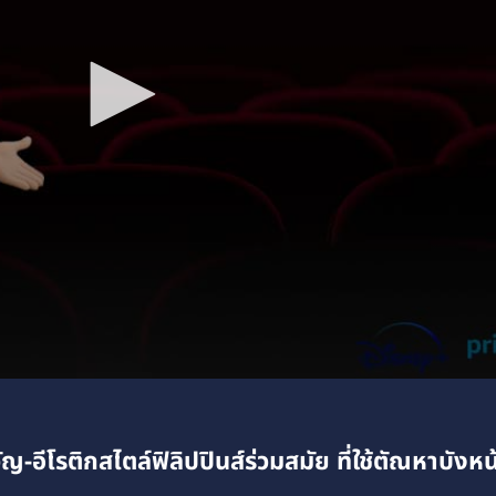
ีโรติกสไตล์ฟิลิปปินส์ร่วมสมัย ที่ใช้ตัณหาบังหน