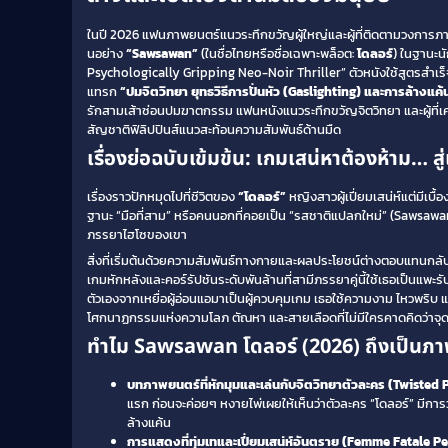
ในปี 2026 แฟนภาพยนตร์แนวระทึกขวัญผู้ใหญ่และผู้ที่ติดตามวงการภ
นอย่าง
“Sawsawan”
(ในชื่อไทยหรือชื่อเฉพาะพล็อต:
โดลอร์
) ในฐานะน
Psychologically Gripping Neo-Noir Thriller” ตัวหนังใช้สูตรสำเร็จ
แทรก
“ปมจิตวิทยา ยุทธวิธีการปั่นหัว (Gaslighting) และการล้างแค้น
รักสามเส้าซ่อนปมฆาตกรรม แฟนหนังแนวระทึกขวัญจิตวิทยา และผู้ที่เ
สัญชาติฟิลิปปินส์แนวสะท้อนความสัมพันธ์ด้านมืด
เรื่องย่อฉบับเข้มข้น: เกมเสน่หาต้องห้าม…
เรื่องราวปักหมุดไปที่ชีวิตของ
“โดลอร์”
หญิงสาวผู้เปี่ยมเสน่ห์แต่มีเบ
ฐานะ “มือที่สาม” หรือคนนอกที่คอยเป็น “รสชาติแปลกใหม่” (Sawsawan 
ภรรยาไฮโซของเขา
สิ่งที่เริ่มต้นด้วยความสัมพันธ์ทางกายและผลประโยชน์ต่างตอบแทนกลับเ
เกมหักหลังและคอร์รัปชันระดับพันล้านที่สามีภรรยาคู่นี้ใช้เธอเป็นแพะร
ตัวเองจากเหยื่อผู้อ่อนแอมาเป็นผู้ควบคุมเกม เธอใช้ความงาม ไหวพริบ แ
โศกนาฏกรรมแห่งความโลภ ตัณหา และสายเลือดที่ไม่มีใครคาดคิดว่าจุดจบจ
ทำไม Sawsawan โดลอร์ (2026) ถึงเป็นภาพย
บทภาพยนตร์ที่หักมุมและเล่นกับจิตวิทยาตัวละคร (Twisted 
แรก ก่อนจะค่อยๆ หงายไพ่เผยให้เห็นว่าตัวละคร “โดลอร์” มีการ
ล้างแค้น
การแสดงที่ทุ่มเทและเปี่ยมเสน่ห์อันตราย (Femme Fatale P