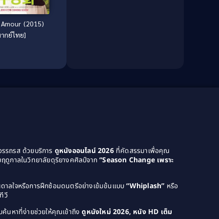
Drama ดราม่า
(120)
 Amour (2015)
Dystopian
(14)
พากย์ไทย]
Dystopian ดิสโทเปีย
(1)
Emotional
(251)
Epic มหากาพย์
(10)
Erotic
(12)
Family ครอบครัว
(32)
ยอรรถรส ด้วยบริการ
ดูหนังออนไลน์ 2026
ที่คัดสรรมาเพื่อคุณ
Family ครอบครัว
(323)
ฤดูกาลในวิทยาลัยดุริยางคศิลป์จาก
“Season Change เพราะ
Fantasy จินตนาการ
(63)
บันดาลใจหรือการฝึกซ้อมดนตรีอย่างเข้มข้นแบบ
“Whiplash”
หรือ
ีวี
Fantasy จินตนาการ
(210)
ค้นหาที่ง่ายช่วยให้คุณเข้าถึง
ดูหนังใหม่ 2026, หนัง HD เต็ม
Fantasy แฟนตาซี
(9)