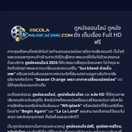
Biography ชีวิตจริง
(41)
2001
2000
1999
1998
Black Comedy
(10)
1997
1996
Classic หนังคลาสสิก
(134)
ดูหนังออนไลน์ ดูหนัง
1995
1994
ดัง เต็มเรื่อง Full HD
Classic หนังคลาสสิก
(21)
1993
1992
ฟรี
1991
1990
Classic หนังคลาสสิก
(25)
หากคุณคือคนที่หลงรักในท่วงทำนองและแรงบันดาลใจจากเสียงดนตรี เว็บไซต์
1989
1988
ของเราขอพาทุกคนก้าวข้ามจากตัวโน้ตสู่โลกภาพยนตร์ที่เต็มไปด้วยอรรถรส
Comedy ตลก
(46)
ด้วยบริการ
ดูหนังออนไลน์ 2026
ที่คัดสรรมาเพื่อคุณโดยเฉพาะ ไม่ว่าคุณจะ
1987
1986
คิดถึงมิตรภาพและความเกรียนของวงดนตรีใน
“SuckSeed ห่วยขั้น
1985
1984
Comedy ตลก
(515)
เทพ”
หรืออยากซึมซับบรรยากาศความรักที่ผันแปรตามฤดูกาลในวิทยาลัย
ดุริยางคศิลป์จาก
“Season Change เพราะอากาศเปลี่ยนแปลงบ่อย”
เรา
1983
1982
มีให้คุณรับชมแบบจัดเต็ม
Comedy ตลกขบขัน
(4)
1981
1980
เราคือแหล่งรวม
ดูหนังออนไลน์, ดูหนังใหม่ชนโรง
และ
หนัง HD
ที่ให้คุณภาพ
1979
Coming of Age ก้าวพ้นวัย
(1)
1978
เสียงคมชัดระดับสตูดิโอ สำหรับใครที่ชอบหนังฝรั่งแนวสร้างแรงบันดาลใจหรือ
การฝึกซ้อมดนตรีอย่างเข้มข้นแบบ
“Whiplash”
หรือหนังรักที่ใช้ดนตรีเชื่อม
1976
1975
Coming-of-Age
(3)
ใจอย่าง
“Begin Again”
และ
“La La Land”
คุณสามารถเลือกชมได้แบบไม่
1974
1972
สะดุด รองรับทุกอุปกรณ์ ทั้งมือถือและสมาร์ททีวี
Coming-of-age ชีวิตวัยรุ่น
(21)
1971
1970
เว็บดูหนังของเราเน้นการรวมหมวดหมู่
ดูหนังออนไลน์ฟรี, ดูหนังพากย์ไทย,
หนังซับไทย
รวมถึงซีรีส์ใหม่ที่โดดเด่นเรื่องดนตรีประกอบ พร้อมระบบค้นหาที่
1969
1968