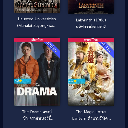
Haunted Universities
Labyrinth (1986)
(Mahalai Sayongkwan)
มหัศจรรย์เขาวงกต
(2009) มหาลัยสยอง
ขวัญ
เสียงโรง
พากย์ไทย
Full HD
หนังโรง
7.3
5.0
The Drama แต่งก็
The Magic Lotus
บ้า..ดราม่าเบอร์นี้
Lantern ตำนานรักโคม
(2026)
สวรรค์ (2021)