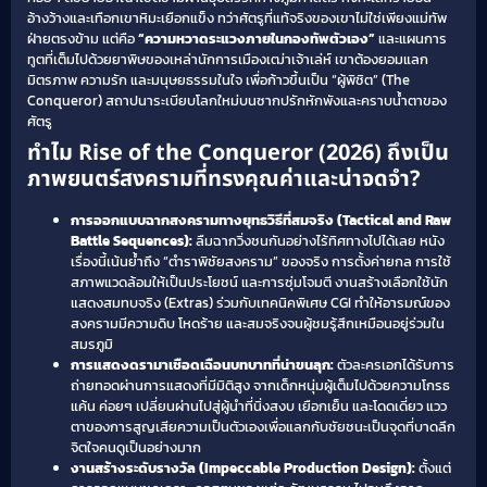
อ้างว้างและเทือกเขาหิมะเยือกแข็ง ทว่าศัตรูที่แท้จริงของเขาไม่ใช่เพียงแม่ทัพ
ฝ่ายตรงข้าม แต่คือ
“ความหวาดระแวงภายในกองทัพตัวเอง”
และแผนการ
ทูตที่เต็มไปด้วยยาพิษของเหล่านักการเมืองเฒ่าเจ้าเล่ห์ เขาต้องยอมแลก
มิตรภาพ ความรัก และมนุษยธรรมในใจ เพื่อก้าวขึ้นเป็น “ผู้พิชิต” (The
Conqueror) สถาปนาระเบียบโลกใหม่บนซากปรักหักพังและคราบน้ำตาของ
ศัตรู
ทำไม Rise of the Conqueror (2026) ถึงเป็น
ภาพยนตร์สงครามที่ทรงคุณค่าและน่าจดจำ?
การออกแบบฉากสงครามทางยุทธวิธีที่สมจริง (Tactical and Raw
Battle Sequences):
ลืมฉากวิ่งชนกันอย่างไร้ทิศทางไปได้เลย หนัง
เรื่องนี้เน้นย้ำถึง “ตำราพิชัยสงคราม” ของจริง การตั้งค่ายกล การใช้
สภาพแวดล้อมให้เป็นประโยชน์ และการซุ่มโจมตี งานสร้างเลือกใช้นัก
แสดงสมทบจริง (Extras) ร่วมกับเทคนิคพิเศษ CGI ทำให้อารมณ์ของ
สงครามมีความดิบ โหดร้าย และสมจริงจนผู้ชมรู้สึกเหมือนอยู่ร่วมใน
สมรภูมิ
การแสดงดรามาเชือดเฉือนบทบาทที่น่าขนลุก:
ตัวละครเอกได้รับการ
ถ่ายทอดผ่านการแสดงที่มีมิติสูง จากเด็กหนุ่มผู้เต็มไปด้วยความโกรธ
แค้น ค่อยๆ เปลี่ยนผ่านไปสู่ผู้นำที่นิ่งสงบ เยือกเย็น และโดดเดี่ยว แวว
ตาของการสูญเสียความเป็นตัวเองเพื่อแลกกับชัยชนะเป็นจุดที่บาดลึก
จิตใจคนดูเป็นอย่างมาก
งานสร้างระดับรางวัล (Impeccable Production Design):
ตั้งแต่