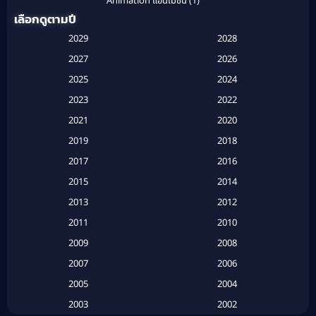
Animation แอนิเมชั่น
(1)
เลือกดูตามปี
Anthology
(1)
2029
2028
Apple TV
(20)
2027
2026
2025
2024
Apple TV+
(120)
2023
2022
Based on a True Story สร้างจากเรื่องจริง
(2)
2021
2020
2019
2018
Based on a True Story เรื่องจริง
(20)
2017
2016
Based on a True Story เรื่องจริง
(16)
2015
2014
2013
2012
Based on Novel
(6)
2011
2010
Betrayal
(1)
2009
2008
Biography
(3)
2007
2006
2005
2004
Biography ชีวประวัติ
(26)
2003
2002