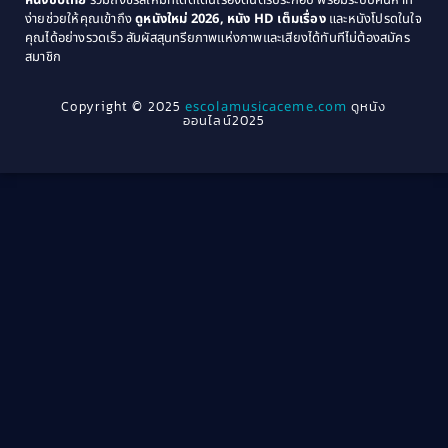
Community
(1)
ง่ายช่วยให้คุณเข้าถึง
ดูหนังใหม่ 2026, หนัง HD เต็มเรื่อง
และหนังโปรดในใจ
1964
1963
คุณได้อย่างรวดเร็ว สัมผัสสุนทรียภาพแห่งภาพและเสียงได้ทันทีไม่ต้องสมัคร
Crime อาชญากรรม
(78)
สมาชิก
1962
1956
1954
1950
Crime อาชญากรรม
(289)
Copyright © 2025
escolamusicaceme.com
ดูหนัง
1940
ออนไลน์2025
Cult Film
(4)
Culture
(8)
Dance เต้น
(13)
Dark Comedy ตลกร้าย
(11)
Detective
(21)
Detective สืบสวน
(46)
Detective สืบสวน
(40)
Disaster
(22)