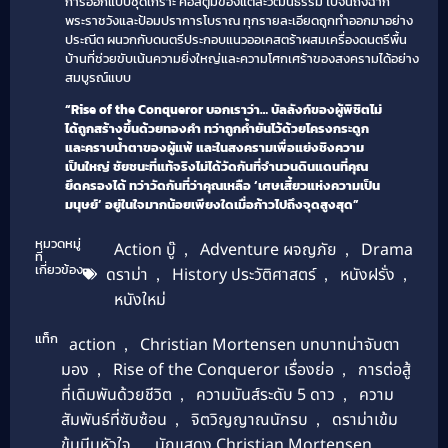
การออกแบบชุดเกราะ คอสตูมของแต่ละวัฒนธรรม ไปจนถึงฉาก
พระราชวังและป้อมปราการโบราณ ทุกรายละเอียดถูกทำออกมาอย่าง
ประณีต ผนวกกับดนตรีประกอบแนวออเคสตร้าผสมเครื่องดนตรีพื้น
บ้านที่ช่วยขับเน้นความยิ่งใหญ่และความโศกเศร้าของสงครามได้อย่าง
สมบูรณ์แบบ
“Rise of the Conqueror บอกเราว่า… บัลลังก์ของผู้พิชิตไม่
ได้ถูกสร้างขึ้นด้วยทองคำ ทว่าถูกค้ำยันไว้ด้วยโครงกระดูก
และคราบน้ำตาของผู้แพ้ และในสงครามเพื่อแย่งชิงความ
เป็นใหญ่ ชัยชนะที่แท้จริงไม่ได้วัดกันที่จำนวนดินแดนที่คุณ
ยึดครองได้ ทว่าวัดกันที่ว่าคุณเหลือ ‘เศษเสี้ยวแห่งความเป็น
มนุษย์’ อยู่ในใจมากน้อยเพียงใดเมื่อก้าวไปถึงจุดสูงสุด”
หมวดหมู่
Action บู๊
,
Adventure ผจญภัย
,
Drama
ที่
เกี่ยวข้อง
ดราม่า
,
History ประวัติศาสตร์
,
หนังฝรั่ง
,
หนังใหม่
แท็ก
action
,
Christian Mortensen บทบาทน่าจับตา
มอง
,
Rise of the Conqueror เรื่องย่อ
,
การต่อสู้
ที่เดิมพันด้วยชีวิต
,
ความมันส์ระดับ 5 ดาว
,
ความ
สัมพันธ์ที่ซับซ้อน
,
จิตวิญญาณนักรบ
,
ดราม่าเข้ม
ข้นบีบหัวใจ
,
นักแสดง Christian Mortensen
,