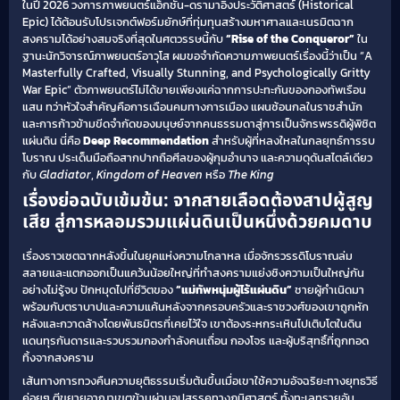
ในปี 2026 วงการภาพยนตร์แอ็กชัน-ดรามาอิงประวัติศาสตร์ (Historical
Epic) ได้ต้อนรับโปรเจกต์ฟอร์มยักษ์ที่ทุ่มทุนสร้างมหาศาลและเนรมิตฉาก
สงครามได้อย่างสมจริงที่สุดในศตวรรษนี้กับ
“Rise of the Conqueror”
ใน
ฐานะนักวิจารณ์ภาพยนตร์อาวุโส ผมขอจำกัดความภาพยนตร์เรื่องนี้ว่าเป็น “A
Masterfully Crafted, Visually Stunning, and Psychologically Gritty
War Epic” ตัวภาพยนตร์ไม่ได้ขายเพียงแค่ฉากการปะทะกันของกองทัพเรือน
แสน ทว่าหัวใจสำคัญคือการเฉือนคมทางการเมือง แผนซ้อนกลในราชสำนัก
และการก้าวข้ามขีดจำกัดของมนุษย์จากคนธรรมดาสู่การเป็นจักรพรรดิผู้พิชิต
แผ่นดิน นี่คือ
Deep Recommendation
สำหรับผู้ที่หลงใหลในกลยุทธ์การรบ
โบราณ ประเด็นมือถือสากปากถือศีลของผู้กุมอำนาจ และความดุดันสไตล์เดียว
กับ
Gladiator
,
Kingdom of Heaven
หรือ
The King
เรื่องย่อฉบับเข้มข้น: จากสายเลือดต้องสาปผู้สูญ
เสีย สู่การหลอมรวมแผ่นดินเป็นหนึ่งด้วยคมดาบ
เรื่องราวเซตฉากหลังขึ้นในยุคแห่งความโกลาหล เมื่อจักรวรรดิโบราณล่ม
สลายและแตกออกเป็นแคว้นน้อยใหญ่ที่ทำสงครามแย่งชิงความเป็นใหญ่กัน
อย่างไม่รู้จบ ปักหมุดไปที่ชีวิตของ
“แม่ทัพหนุ่มผู้ไร้แผ่นดิน”
ชายผู้กำเนิดมา
พร้อมกับตราบาปและความแค้นหลังจากครอบครัวและราชวงศ์ของเขาถูกหัก
หลังและกวาดล้างโดยพันธมิตรที่เคยไว้ใจ เขาต้องระหกระเหินไปเติบโตในดิน
แดนทุรกันดารและรวบรวมกองกำลังคนเถื่อน กองโจร และผู้บริสุทธิ์ที่ถูกทอด
ทิ้งจากสงคราม
เส้นทางการทวงคืนความยุติธรรมเริ่มต้นขึ้นเมื่อเขาใช้ความอัจฉริยะทางยุทธวิธี
ค่อยๆ ตีขยายอาณาเขตข้ามผ่านอุปสรรคทางภูมิศาสตร์ ทั้งทะเลทรายอัน