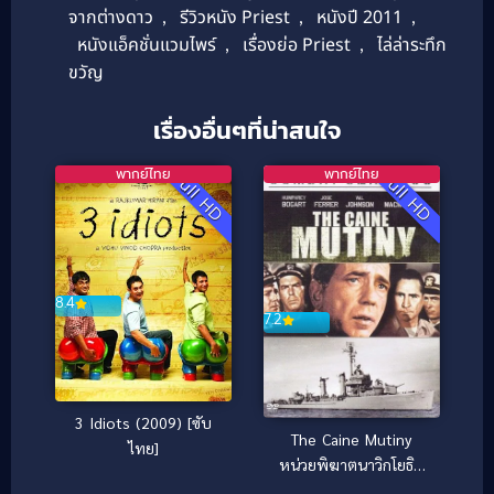
จากต่างดาว
,
รีวิวหนัง Priest
,
หนังปี 2011
,
หนังแอ็คชั่นแวมไพร์
,
เรื่องย่อ Priest
,
ไล่ล่าระทึก
ขวัญ
เรื่องอื่นๆที่น่าสนใจ
พากย์ไทย
พากย์ไทย
Full HD
Full HD
8.4
7.2
3 Idiots (2009) [ซับ
The Caine Mutiny
ไทย]
หน่วยพิฆาตนาวิกโยธิน
(1954)