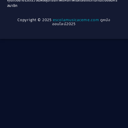
คุณได้อย่างรวดเร็ว สัมผัสสุนทรียภาพแห่งภาพและเสียงได้ทันทีไม่ต้องสมัคร
Crime อาชญากรรม
(78)
สมาชิก
1962
1956
1954
1950
Crime อาชญากรรม
(289)
Copyright © 2025
escolamusicaceme.com
ดูหนัง
1940
ออนไลน์2025
Cult Film
(4)
Culture
(8)
Dance เต้น
(13)
Dark Comedy ตลกร้าย
(11)
Detective
(21)
Detective สืบสวน
(46)
Detective สืบสวน
(40)
Disaster
(22)
Disney+
(42)