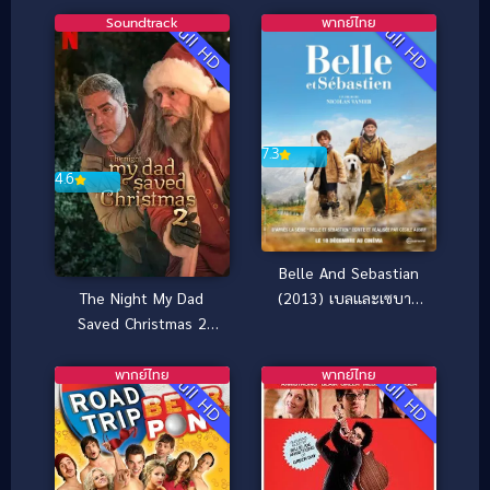
Soundtrack
พากย์ไทย
Full HD
Full HD
7.3
4.6
Belle And Sebastian
The Night My Dad
(2013) เบลและเซบาส
Saved Christmas 2
เตียน เพื่อนรักผจญภัย
(2025) พ่อหนูนี่แหละ
ช่วยคริสต์มาสไว้ 2
พากย์ไทย
พากย์ไทย
Full HD
Full HD