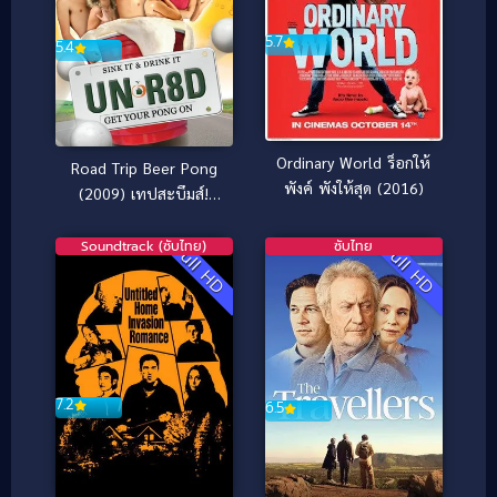
5.7
5.4
Ordinary World ร็อกให้
Road Trip Beer Pong
พังค์ พังให้สุด (2016)
(2009) เทปสะบึมส์!
ต้องเอาคืนก่อนถึงมือเธอ
2
Soundtrack (ซับไทย)
ซับไทย
Full HD
Full HD
7.2
6.5