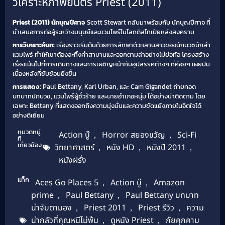
วิเคราะห์ภาพยนตร์ Priest (2011)
Priest (2011) นักบุญปีศาจ
Scott Stewart กลับมาพร้อมกับ นักบุญปีศาจ ที่
นำเสนอการต่อสู้ระหว่างมนุษย์และแวมไพร์ในโลกดิสโทเปียหลังสงคราม
การวิเคราะห์บท:
เรื่องราวเริ่มต้นด้วยการลักพาตัวหลานสาวของนักบวชนักล่า
แวมไพร์ ทำให้เขาต้องละทิ้งคำสาบานและออกตามล่าอย่างไม่ย่อท้อ โครงสร้าง
เรื่องเน้นไปที่การเดินทางและการเผชิญหน้ากับอุปสรรคต่างๆ ที่ค่อยๆ เผยปม
เบื้องหลังที่ซับซ้อนยิ่งขึ้น
การแสดง:
Paul Bettany, Karl Urban, และ Cam Gigandet ถ่ายทอด
บทบาทนักบวช, แวมไพร์ผู้ชั่วร้าย และนายอำเภอหนุ่ม ได้อย่างน่าติดตาม โดย
เฉพาะ Bettany ที่แสดงออกถึงความมุ่งมั่นและความขัดแย้งภายในจิตใจได้
อย่างดีเยี่ยม
หมวดหมู่
Action บู๊
,
Horror สยองขวัญ
,
Sci-Fi
ที่
เกี่ยวข้อง
วิทยาศาสตร์
,
หนัง HD
,
หนังปี 2011
,
หนังฝรั่ง
แท็ก
Aces Go Places 5
,
Action บู๊
,
Amazon
prime
,
Paul Bettany
,
Paul Bettany บทบาท
น่าจับตามอง
,
Priest 2011
,
Priest รีวิว
,
ความ
น่ากลัวที่คุณหนีไม่พ้น
,
ดูหนัง Priest
,
ภัยคุกคาม