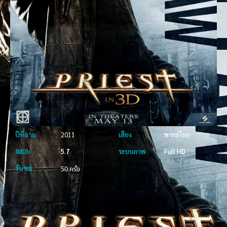
ปีที่ฉาย
2011
เสียง
พากย์ไทย
IMDb
5.7
ระบบภาพ
Full HD
รับชม
50 ครั้ง