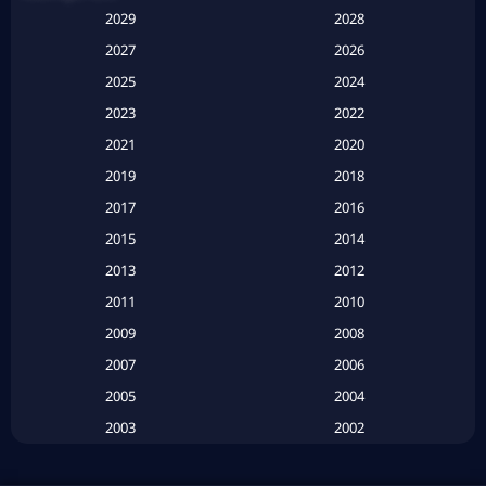
Anthology
(1)
2029
2028
Apple TV
(20)
2027
2026
2025
2024
Apple TV+
(120)
2023
2022
Based on a True Story สร้างจากเรื่องจริง
(2)
2021
2020
2019
2018
Based on a True Story เรื่องจริง
(20)
2017
2016
Based on a True Story เรื่องจริง
(16)
2015
2014
2013
2012
Based on Novel
(6)
2011
2010
Betrayal
(1)
2009
2008
Biography
(3)
2007
2006
2005
2004
Biography ชีวประวัติ
(26)
2003
2002
Biography ชีวิตจริง
(41)
2001
2000