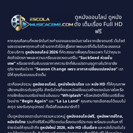
1999
1998
Black Comedy
(10)
1997
1996
Classic หนังคลาสสิก
(134)
ดูหนังออนไลน์ ดูหนัง
1995
1994
ดัง เต็มเรื่อง Full HD
Classic หนังคลาสสิก
(21)
1993
1992
ฟรี
1991
1990
Classic หนังคลาสสิก
(25)
หากคุณคือคนที่หลงรักในท่วงทำนองและแรงบันดาลใจจากเสียงดนตรี เว็บไซต์
1989
1988
ของเราขอพาทุกคนก้าวข้ามจากตัวโน้ตสู่โลกภาพยนตร์ที่เต็มไปด้วยอรรถรส
Comedy ตลก
(46)
ด้วยบริการ
ดูหนังออนไลน์ 2026
ที่คัดสรรมาเพื่อคุณโดยเฉพาะ ไม่ว่าคุณจะ
1987
1986
คิดถึงมิตรภาพและความเกรียนของวงดนตรีใน
“SuckSeed ห่วยขั้น
1985
1984
Comedy ตลก
(515)
เทพ”
หรืออยากซึมซับบรรยากาศความรักที่ผันแปรตามฤดูกาลในวิทยาลัย
ดุริยางคศิลป์จาก
“Season Change เพราะอากาศเปลี่ยนแปลงบ่อย”
เรา
1983
1982
มีให้คุณรับชมแบบจัดเต็ม
Comedy ตลกขบขัน
(4)
1981
1980
เราคือแหล่งรวม
ดูหนังออนไลน์, ดูหนังใหม่ชนโรง
และ
หนัง HD
ที่ให้คุณภาพ
1979
Coming of Age ก้าวพ้นวัย
(1)
1978
เสียงคมชัดระดับสตูดิโอ สำหรับใครที่ชอบหนังฝรั่งแนวสร้างแรงบันดาลใจหรือ
การฝึกซ้อมดนตรีอย่างเข้มข้นแบบ
“Whiplash”
หรือหนังรักที่ใช้ดนตรีเชื่อม
1976
1975
Coming-of-Age
(3)
ใจอย่าง
“Begin Again”
และ
“La La Land”
คุณสามารถเลือกชมได้แบบไม่
1974
1972
สะดุด รองรับทุกอุปกรณ์ ทั้งมือถือและสมาร์ททีวี
Coming-of-age ชีวิตวัยรุ่น
(21)
1971
1970
เว็บดูหนังของเราเน้นการรวมหมวดหมู่
ดูหนังออนไลน์ฟรี, ดูหนังพากย์ไทย,
หนังซับไทย
รวมถึงซีรีส์ใหม่ที่โดดเด่นเรื่องดนตรีประกอบ พร้อมระบบค้นหาที่
1969
1968
Community
(1)
ง่ายช่วยให้คุณเข้าถึง
ดูหนังใหม่ 2026, หนัง HD เต็มเรื่อง
และหนังโปรดในใจ
1964
1963