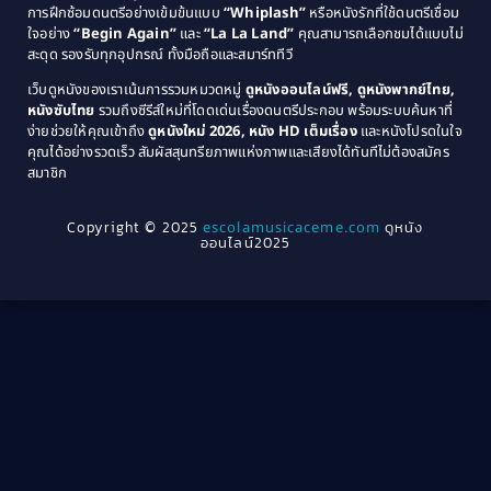
การฝึกซ้อมดนตรีอย่างเข้มข้นแบบ
“Whiplash”
หรือหนังรักที่ใช้ดนตรีเชื่อม
1976
1975
Coming-of-Age
(3)
ใจอย่าง
“Begin Again”
และ
“La La Land”
คุณสามารถเลือกชมได้แบบไม่
1974
1972
สะดุด รองรับทุกอุปกรณ์ ทั้งมือถือและสมาร์ททีวี
Coming-of-age ชีวิตวัยรุ่น
(21)
1971
1970
เว็บดูหนังของเราเน้นการรวมหมวดหมู่
ดูหนังออนไลน์ฟรี, ดูหนังพากย์ไทย,
หนังซับไทย
รวมถึงซีรีส์ใหม่ที่โดดเด่นเรื่องดนตรีประกอบ พร้อมระบบค้นหาที่
1969
1968
Community
(1)
ง่ายช่วยให้คุณเข้าถึง
ดูหนังใหม่ 2026, หนัง HD เต็มเรื่อง
และหนังโปรดในใจ
1964
1963
คุณได้อย่างรวดเร็ว สัมผัสสุนทรียภาพแห่งภาพและเสียงได้ทันทีไม่ต้องสมัคร
Crime อาชญากรรม
(78)
สมาชิก
1962
1956
1954
1950
Crime อาชญากรรม
(289)
Copyright © 2025
escolamusicaceme.com
ดูหนัง
1940
ออนไลน์2025
Cult Film
(4)
Culture
(8)
Dance เต้น
(13)
Dark Comedy ตลกร้าย
(11)
Detective
(21)
Detective สืบสวน
(46)