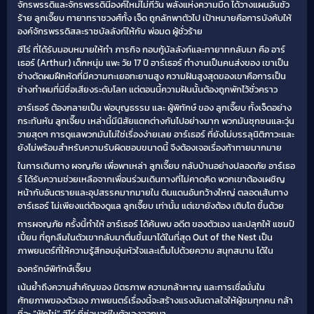
จักรพรรดิและจักรพรรดินีองค์ใหม่ไม่กี่วัน พลังแห่งความมืด ได้วางแผนอันชั่ว
ร้าย ลูกเจี๊ยบ ทายาทราชวงศ์ทั้ง เจ็ด ถูกลักพาตัวไป เป้าหมายคือการบังคับให้
องค์จักรพรรดิสละราชบัลลังก์ให้กับ พ่อมด ผู้ชั่วร้าย
ฮีโร่ ที่ได้รับมอบหมายให้ทำ ภารกิจ กอบกู้บัลลังก์และทายาทกลับมา คือ อาร์
เธอร์ (Arthur) เด็กหนุ่ม แพะ วัย 17 ปี อาร์เธอร์ ทำงานเป็นคนส่งของ เขาเป็น
ช่างตัดผมฝึกหัดที่มีความทะเยอทะยานสูง ความฝันสูงสุดของเขาคือการเป็น
ช่างทำผมที่มีชื่อเสียงระดับโลก แต่ตอนนี้ความฝันนั้นต้องถูกพักไว้ชั่วคราว
อาร์เธอร์ ต้องกลายเป็น พ่อบุญธรรม และ ผู้พิทักษ์ ของ ลูกเจี๊ยบ ทั้งเจ็ดอย่าง
กระทันหัน ลูกเจี๊ยบ เหล่านี้มีนิสัยแตกต่างกันไปอย่างมาก พวกมันซุกซนและวุ่น
วายสุดๆ การดูแลพวกมันไม่ใช่เรื่องง่ายเลย อาร์เธอร์ ที่ยังไม่บรรลุนิติภาวะและ
ยังไม่พร้อมสำหรับความรับผิดชอบขนาดนี้ จึงต้องเจอเรื่องท้าทายมากมาย
ในการเดินทาง ผจญภัย เพื่อพาเหล่า ลูกเจี๊ยบ กลับบ้านอย่างปลอดภัย อาร์เธอ
ร์ ได้รับความช่วยเหลือจากเพื่อนร่วมเดินทางที่ไม่คาดคิด พวกเขาต้องเผชิญ
หน้ากับอันตรายและอุปสรรคมากมายใน ดินแดนอันกว้างใหญ่ ตลอดเส้นทาง
อาร์เธอร์ ไม่เพียงแต่ต้องดูแล ลูกเจี๊ยบ เท่านั้น แต่เขายังต้อง เติบโต ขึ้นด้วย
การผจญภัย ครั้งนี้ทำให้ อาร์เธอร์ ได้ค้นพบ อดีต ของตัวเอง และปลุกให้ แชมป์
เปี้ยน ที่ถูกลืมในตัวเขากลับมาตื่นขึ้นมาได้ในที่สุด Out of the Nest เป็น
ภาพยนตร์ที่ให้ความรู้สึกอบอุ่นหัวใจและเต็มไปด้วยความ สนุกสนาน ได้ใน
องครักษ์พิทักษ์เจี๊ยบ
เน้นย้ำถึงความสำคัญของ มิตรภาพ ความกล้าหาญ และการเชื่อมั่นใน
ศักยภาพของตัวเอง ภาพยนตร์เรื่องนี้จะสร้างแรงบันดาลใจให้ผู้ชมทุกคน กล้า
ที่จะ “ฟักไข่” ฮีโร่ ที่ซ่อนอยู่ในตัวเองออกมา