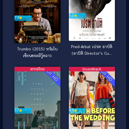
6.2
7.3
Pred-Arbat เปรต อาบัติ
Trumbo (2015) ทรัมโบ
(อาปัติ Director’s Cut)
เขียนฮอลลีวู้ดฉาว
(2017)
พากย์ไทย
Soundtrack
Full HD
Full HD
7.7
4.8