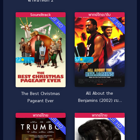
มัจจุราชมืดโหดมฤตยู
Soundtrack
พากย์ไทย/ซับ
Full HD
Full HD
5.7
7.2
All About the
The Best Christmas
Benjamins (2002) เบน
Pageant Ever
จามินปล้นด้วยรวยสอง
เด้ง
พากย์ไทย
พากย์ไทย
Full HD
Full HD