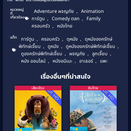
หมวดหมู่
Adventure ผจญภัย
,
Animation
ที่
เกี่ยวข้อง
การ์ตูน
,
Comedy ตลก
,
Family
ครอบครัว
,
หนังไทย
แท็ก
การ์ตูน
,
ครอบครัว
,
ดุหนัง
,
ดุหนังองครักษ์
พิทักษ์เจี๊ยบ
,
ดูหนัง
,
ดูหนังองครักษ์พิทักษ์เจี๊ยบ
,
ดูองครักษ์พิทักษ์เจี๊ยบ
,
ผจญภัย
,
ลูกเจี๊ยบ
,
หนัง ออนไลน์
,
หนังอนิเมะ
,
อาเธอร์
,
แพะ
เรื่องอื่นๆที่น่าสนใจ
เสียงโรง
ซับไทย
Full HD
Full HD
7.6
7.5