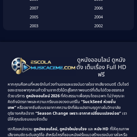
Biography
(3)
2007
2006
2005
2004
Biography ชีวประวัติ
(26)
2003
2002
Biography ชีวิตจริง
(41)
2001
2000
1999
1998
Black Comedy
(10)
1997
1996
Classic หนังคลาสสิก
(134)
ดูหนังออนไลน์ ดูหนัง
1995
1994
ดัง เต็มเรื่อง Full HD
Classic หนังคลาสสิก
(21)
1993
1992
ฟรี
1991
1990
Classic หนังคลาสสิก
(25)
หากคุณคือคนที่หลงรักในท่วงทำนองและแรงบันดาลใจจากเสียงดนตรี เว็บไซต์
1989
1988
ของเราขอพาทุกคนก้าวข้ามจากตัวโน้ตสู่โลกภาพยนตร์ที่เต็มไปด้วยอรรถรส
Comedy ตลก
(46)
ด้วยบริการ
ดูหนังออนไลน์ 2026
ที่คัดสรรมาเพื่อคุณโดยเฉพาะ ไม่ว่าคุณจะ
1987
1986
คิดถึงมิตรภาพและความเกรียนของวงดนตรีใน
“SuckSeed ห่วยขั้น
1985
1984
Comedy ตลก
(515)
เทพ”
หรืออยากซึมซับบรรยากาศความรักที่ผันแปรตามฤดูกาลในวิทยาลัย
ดุริยางคศิลป์จาก
“Season Change เพราะอากาศเปลี่ยนแปลงบ่อย”
เรา
1983
1982
มีให้คุณรับชมแบบจัดเต็ม
Comedy ตลกขบขัน
(4)
1981
1980
เราคือแหล่งรวม
ดูหนังออนไลน์, ดูหนังใหม่ชนโรง
และ
หนัง HD
ที่ให้คุณภาพ
1979
Coming of Age ก้าวพ้นวัย
(1)
1978
เสียงคมชัดระดับสตูดิโอ สำหรับใครที่ชอบหนังฝรั่งแนวสร้างแรงบันดาลใจหรือ