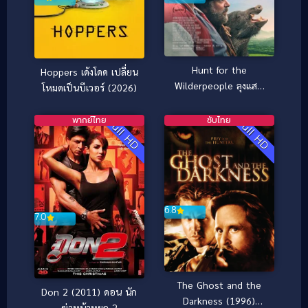
Hunt for the
Hoppers เด้งโดด เปลี่ยน
Wilderpeople ลุงแสบ
โหมดเป็นบีเวอร์ (2026)
หลานซ่า หนีเข้าป่าฮาสุด
ติ่ง [ซับไทย] (2016)
พากย์ไทย
ซับไทย
Full HD
Full HD
6.8
7.0
The Ghost and the
Don 2 (2011) ดอน นัก
Darkness (1996)
ฆ่าหน้าหยก 2