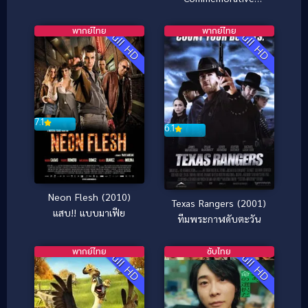
สงครามมังกรล้างพันธุ์
Edition วันเดอร์ วูแมน
มนุษย์
ฉบับย้อนรำลึกสาวน้อย
พากย์ไทย
พากย์ไทย
Full HD
Full HD
มหัศจรรย์ (2009)
7.1
6.1
Neon Flesh (2010)
Texas Rangers (2001)
แสบ!! แบบมาเฟีย
ทีมพระกาฬดับตะวัน
พากย์ไทย
ซับไทย
Full HD
Full HD