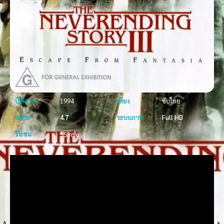
ปีที่ฉาย
1994
เสียง
ซับไทย
IMDb
4.7
ระบบภาพ
Full HD
รับชม
55 ครั้ง