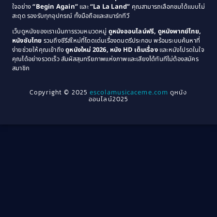
Coming-of-Age
(3)
ใจอย่าง
“Begin Again”
และ
“La La Land”
คุณสามารถเลือกชมได้แบบไม่
1974
1972
สะดุด รองรับทุกอุปกรณ์ ทั้งมือถือและสมาร์ททีวี
Coming-of-age ชีวิตวัยรุ่น
(21)
1971
1970
เว็บดูหนังของเราเน้นการรวมหมวดหมู่
ดูหนังออนไลน์ฟรี, ดูหนังพากย์ไทย,
หนังซับไทย
รวมถึงซีรีส์ใหม่ที่โดดเด่นเรื่องดนตรีประกอบ พร้อมระบบค้นหาที่
1969
1968
Community
(1)
ง่ายช่วยให้คุณเข้าถึง
ดูหนังใหม่ 2026, หนัง HD เต็มเรื่อง
และหนังโปรดในใจ
1964
1963
คุณได้อย่างรวดเร็ว สัมผัสสุนทรียภาพแห่งภาพและเสียงได้ทันทีไม่ต้องสมัคร
Crime อาชญากรรม
(78)
สมาชิก
1962
1956
1954
1950
Crime อาชญากรรม
(289)
Copyright © 2025
escolamusicaceme.com
ดูหนัง
1940
ออนไลน์2025
Cult Film
(4)
Culture
(8)
Dance เต้น
(13)
Dark Comedy ตลกร้าย
(11)
Detective
(21)
Detective สืบสวน
(46)