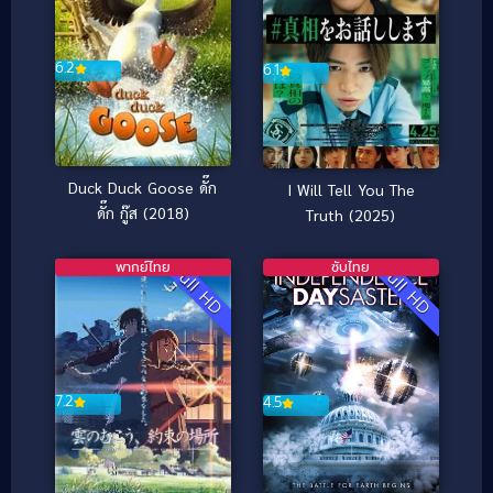
6.2
6.1
Duck Duck Goose ดั๊ก
I Will Tell You The
ดั๊ก กู๊ส (2018)
Truth (2025)
พากย์ไทย
ซับไทย
Full HD
Full HD
7.2
4.5