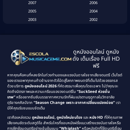
Biography
(3)
2007
2006
2005
2004
Biography ชีวประวัติ
(26)
2003
2002
Biography ชีวิตจริง
(41)
2001
2000
1999
1998
Black Comedy
(10)
1997
1996
Classic หนังคลาสสิก
(134)
ดูหนังออนไลน์ ดูหนัง
1995
1994
ดัง เต็มเรื่อง Full HD
Classic หนังคลาสสิก
(21)
1993
1992
ฟรี
1991
1990
Classic หนังคลาสสิก
(25)
หากคุณคือคนที่หลงรักในท่วงทำนองและแรงบันดาลใจจากเสียงดนตรี เว็บไซต์
1989
1988
ของเราขอพาทุกคนก้าวข้ามจากตัวโน้ตสู่โลกภาพยนตร์ที่เต็มไปด้วยอรรถรส
Comedy ตลก
(46)
ด้วยบริการ
ดูหนังออนไลน์ 2026
ที่คัดสรรมาเพื่อคุณโดยเฉพาะ ไม่ว่าคุณจะ
1987
1986
คิดถึงมิตรภาพและความเกรียนของวงดนตรีใน
“SuckSeed ห่วยขั้น
1985
1984
Comedy ตลก
(515)
เทพ”
หรืออยากซึมซับบรรยากาศความรักที่ผันแปรตามฤดูกาลในวิทยาลัย
ดุริยางคศิลป์จาก
“Season Change เพราะอากาศเปลี่ยนแปลงบ่อย”
เรา
1983
1982
มีให้คุณรับชมแบบจัดเต็ม
Comedy ตลกขบขัน
(4)
1981
1980
เราคือแหล่งรวม
ดูหนังออนไลน์, ดูหนังใหม่ชนโรง
และ
หนัง HD
ที่ให้คุณภาพ
1979
Coming of Age ก้าวพ้นวัย
(1)
1978
เสียงคมชัดระดับสตูดิโอ สำหรับใครที่ชอบหนังฝรั่งแนวสร้างแรงบันดาลใจหรือ
การฝึกซ้อมดนตรีอย่างเข้มข้นแบบ
“Whiplash”
หรือหนังรักที่ใช้ดนตรีเชื่อม
1976
1975