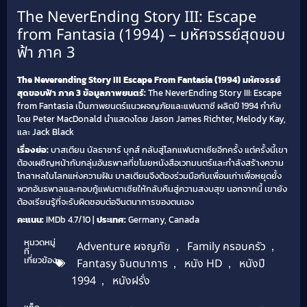
The NeverEnding Story III: Escape
from Fantasia (1994) – มหัศจรรย์สุดขอบ
ฟ้า ภาค 3
The Neverending Story III Escape From Fantasia (1994) มหัศจรรย์
สุดขอบฟ้า ภาค 3
ข้อมูลภาพยนตร์:
The NeverEnding Story III: Escape
from Fantasia เป็นภาพยนตร์แนวผจญภัยและแฟนตาซี ผลิตปี 1994 กำกับ
โดย Peter MacDonald นำแสดงโดย Jason James Richter, Melody Kay,
และ Jack Black
เรื่องย่อ:
บาสเตียน บัลธาซาร์ บุกส์ กลับสู่โลกแฟนตาเซียอีกครั้ง แต่ครั้งนี้เขา
ต้องเผชิญหน้ากับกลุ่มอันธพาลที่ขโมยหนังสือเวทมนตร์และกำลังสร้างความ
โกลาหลในโลกแห่งความฝัน บาสเตียนจึงต้องร่วมมือกับเพื่อนเก่าเพื่อหยุดยั้ง
พวกอันธพาลและกอบกู้แฟนตาเซียให้กลับคืนสู่ความสงบสุข นอกจากนี้ เขายัง
ต้องเรียนรู้ที่จะรับผิดชอบต่อจินตนาการของตนเอง
คะแนน:
IMDb 4.7/10 |
ประเทศ:
Germany, Canada
หมวดหมู่
Adventure ผจญภัย
,
Family ครอบครัว
,
ที่
เกี่ยวข้อง
Fantasy จินตนาการ
,
หนัง HD
,
หนังปี
1994
,
หนังฝรั่ง