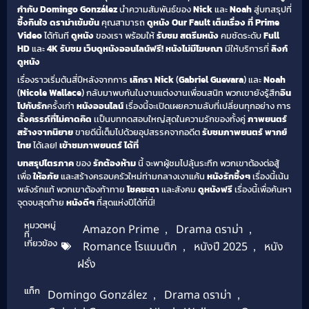
กำกับ Domingo González
นำความสัมพันธ์ของ
Nick
และ
Noah
สู่บทสรุปที่
ซึ้งกินใจ
ดราม่าเข้มข้น
คุณสามารถ
ดูหนัง Our Fault เต็มเรื่อง ที่ Prime
Video
ได้ทันที
ดูหนัง
ของเรา พร้อมให้
รับชม สตรีมหนัง
คมชัดระดับ
Full
HD
และ
4K
รับชม เว็บดูหนังออนไลน์ฟรี!
หนังไม่มีโฆษณา
มีให้บริการที่
ลิงก์
ดูหนัง
เรื่องราวเริ่มต้นสี่ปีหลังจากการ
เลิกรา
Nick
(
Gabriel Guevara
) และ
Noah
(
Nicole Wallace
) กลับมาพบกันในงานแต่งงานเพื่อนสนิท พวกเขายังรู้สึก
อิน
ไปกับรัก
ครั้งเก่า
หนังออนไลน์
เรื่องนี้จะเปิดเผยความลับที่เปลี่ยนทุกอย่าง การ
ตั้งครรภ์ที่ไม่คาดคิด
เเป็นบททดสอบใหญ่สุดในความรักของทั้งคู่
ภาพยนตร์
สร้างจากนิยาย
ขายดีนี้เต็มไปด้วยอุปสรรคจากอดีต
รับชมภาพยนตร์ พากย์
ไทย
ได้เลย!
เข้าชมภาพยนตร์ ได้ที่
บทสรุปไตรภาค
ของ
รักต้องห้าม
นี้ จะพาผู้ชมไปลุ้นระทึก พวกเขาต้องต่อสู้
เพื่อ
ให้อภัย
และสร้างครอบครัวใหม่ท่ามกลางเงาแค้น
หนังรักซึ้งๆ
เรื่องนี้เน้น
พลังรักแท้ พวกเขาต้องท้าทาย
โชคชะตา
และสังคม
ดูหนังฟรี
เรื่องนี้เพื่อค้นหา
จุดจบสุดท้าย
หนังดีๆ
ที่สุดแห่งปีได้ที่นี่!
หมวดหมู่
Amazon Prime
,
Drama ดราม่า
,
ที่
เกี่ยวข้อง
Romance โรแมนติก
,
หนังปี 2025
,
หนัง
ฝรั่ง
แท็ก
Domingo González
,
Drama ดราม่า
,