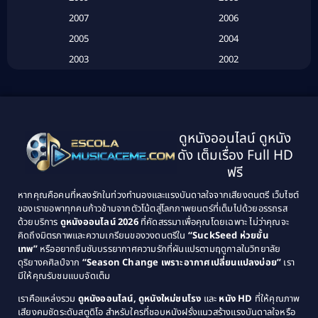
Biography
(3)
2007
2006
2005
2004
Biography ชีวประวัติ
(26)
2003
2002
Biography ชีวิตจริง
(41)
2001
2000
1999
1998
Black Comedy
(10)
1997
1996
Classic หนังคลาสสิก
(25)
ดูหนังออนไลน์ ดูหนัง
1995
1994
ดัง เต็มเรื่อง Full HD
Classic หนังคลาสสิก
(134)
1993
1992
ฟรี
1991
1990
Classic หนังคลาสสิก
(21)
หากคุณคือคนที่หลงรักในท่วงทำนองและแรงบันดาลใจจากเสียงดนตรี เว็บไซต์
1989
1988
ของเราขอพาทุกคนก้าวข้ามจากตัวโน้ตสู่โลกภาพยนตร์ที่เต็มไปด้วยอรรถรส
Comedy ตลก
(515)
ด้วยบริการ
ดูหนังออนไลน์ 2026
ที่คัดสรรมาเพื่อคุณโดยเฉพาะ ไม่ว่าคุณจะ
1987
1986
คิดถึงมิตรภาพและความเกรียนของวงดนตรีใน
“SuckSeed ห่วยขั้น
1985
1984
Comedy ตลก
(46)
เทพ”
หรืออยากซึมซับบรรยากาศความรักที่ผันแปรตามฤดูกาลในวิทยาลัย
ดุริยางคศิลป์จาก
“Season Change เพราะอากาศเปลี่ยนแปลงบ่อย”
เรา
1983
1982
มีให้คุณรับชมแบบจัดเต็ม
Comedy ตลกขบขัน
(4)
1981
1980
เราคือแหล่งรวม
ดูหนังออนไลน์, ดูหนังใหม่ชนโรง
และ
หนัง HD
ที่ให้คุณภาพ
1979
Coming of Age ก้าวพ้นวัย
(1)
1978
เสียงคมชัดระดับสตูดิโอ สำหรับใครที่ชอบหนังฝรั่งแนวสร้างแรงบันดาลใจหรือ