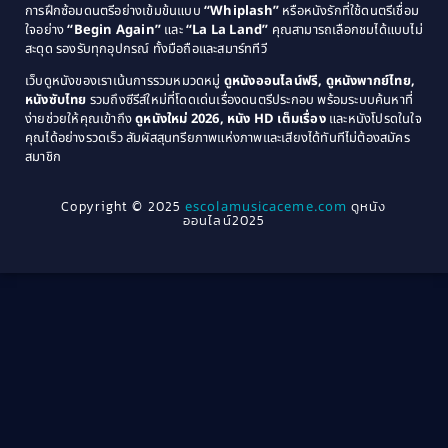
การฝึกซ้อมดนตรีอย่างเข้มข้นแบบ
“Whiplash”
หรือหนังรักที่ใช้ดนตรีเชื่อม
1976
1975
Coming-of-Age
(3)
ใจอย่าง
“Begin Again”
และ
“La La Land”
คุณสามารถเลือกชมได้แบบไม่
1974
1972
สะดุด รองรับทุกอุปกรณ์ ทั้งมือถือและสมาร์ททีวี
Coming-of-age ชีวิตวัยรุ่น
(21)
1971
1970
เว็บดูหนังของเราเน้นการรวมหมวดหมู่
ดูหนังออนไลน์ฟรี, ดูหนังพากย์ไทย,
หนังซับไทย
รวมถึงซีรีส์ใหม่ที่โดดเด่นเรื่องดนตรีประกอบ พร้อมระบบค้นหาที่
1969
1968
Community
(1)
ง่ายช่วยให้คุณเข้าถึง
ดูหนังใหม่ 2026, หนัง HD เต็มเรื่อง
และหนังโปรดในใจ
1964
1963
คุณได้อย่างรวดเร็ว สัมผัสสุนทรียภาพแห่งภาพและเสียงได้ทันทีไม่ต้องสมัคร
Crime อาชญากรรม
(289)
สมาชิก
1962
1956
1954
1950
Crime อาชญากรรม
(78)
Copyright © 2025
escolamusicaceme.com
ดูหนัง
1940
ออนไลน์2025
Cult Film
(4)
Culture
(8)
Dance เต้น
(13)
Dark Comedy ตลกร้าย
(11)
Detective
(21)
Detective สืบสวน
(40)