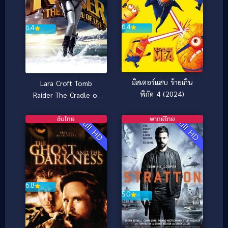
6.4
6.4
มิสเตอร์แสบ ร้ายเกิน
Lara Croft Tomb
พิกัด 4 (2024)
Raider The Cradle of
Life ลาร่า ครอฟท์ ทูม
เรเดอร์ กู้วิกฤตล่ากล่อง
ซับไทย
พากย์ไทย
Full HD
Full HD
ปริศนา (2003)
6.8
5.0