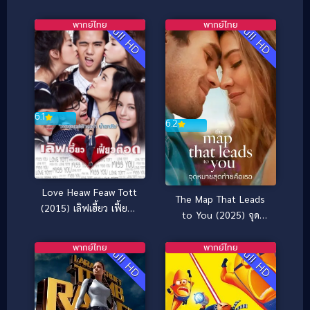
ตำนานงูเขียว
สิบหลี่ (2017)
พากย์ไทย
พากย์ไทย
Full HD
Full HD
6.1
6.2
Love Heaw Feaw Tott
The Map That Leads
(2015) เลิฟเฮี้ยว เฟี้ยวต๊
to You (2025) จุด
อด
หมายสุดท้ายคือเธอ
พากย์ไทย
พากย์ไทย
Full HD
Full HD