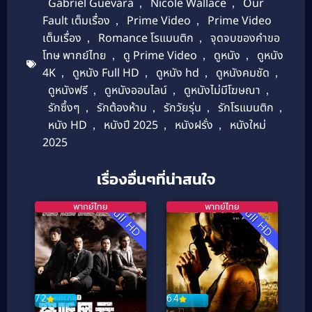
Gabriel Guevara
,
Nicole Wallace
,
Our
Fault เต็มเรื่อง
,
Prime Video
,
Prime Video
เต็มเรื่อง
,
Romance โรแมนติก
,
จุดจบของคำขอ
โทษ พากย์ไทย
,
ดู Prime Video
,
ดูหนัง
,
ดูหนัง
4K
,
ดูหนัง Full HD
,
ดูหนัง hd
,
ดูหนังคมชัด
,
ดูหนังฟรี
,
ดูหนังออนไลน์
,
ดูหนังไม่มีโฆษณา
,
รักซึ้งๆ
,
รักต้องห้าม
,
รักวัยรุ่น
,
รักโรแมนติก
,
หนัง HD
,
หนังปี 2025
,
หนังฝรั่ง
,
หนังใหม่
2025
เรื่องอื่นๆที่น่าสนใจ
พากย์ไทย
พากย์ไทย
Full HD
Full HD
7.2
6.4