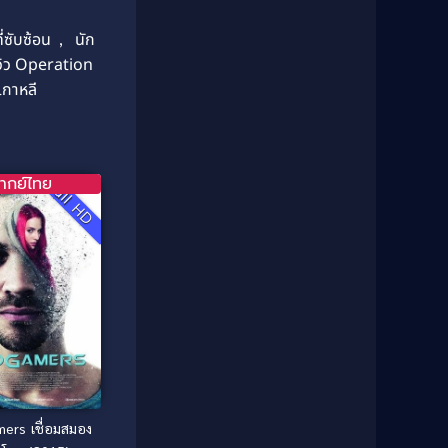
Classic หนังคลาสสิก
(25)
1985
1984
่ซับซ้อน
,
นัก
Comedy ตลก
(46)
1983
1982
ีวิว Operation
1981
1980
เกาหลี
Comedy ตลก
(515)
1979
1978
Comedy ตลกขบขัน
(4)
1976
1975
Coming of Age ก้าวพ้นวัย
(1)
1974
1972
ากย์ไทย
Full HD
1971
1970
Coming-of-Age
(3)
1969
1968
Coming-of-age ชีวิตวัยรุ่น
(21)
1964
1963
1962
1956
Community
(1)
1954
1950
Crime อาชญากรรม
(78)
1940
Crime อาชญากรรม
(289)
Cult Film
(4)
ers เชื่อมสมอง