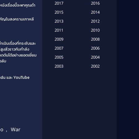
Based on a True Story เรื่องจริง
2017
2016
หนังเรื่องนี้จะพาคุณดำ
(20)
2015
2014
สำคัญในสงครามเกาหลี
Based on a True Story เรื่องจริง
2013
2012
(16)
2011
2010
2009
Based on Novel
(6)
2008
ินเรื่องที่กระชับและ
2007
2006
่สูงลิ่วราวกับกำลัง
Betrayal
(1)
กดดันได้อย่างยอดเยี่ยม
2005
2004
จลับ
Biography
(3)
2003
2002
2001
2000
Vudu และ YouTube
Biography ชีวประวัติ
(26)
1999
1998
Biography ชีวิตจริง
(41)
1997
1996
1995
1994
Black Comedy
(10)
1993
1992
Classic หนังคลาสสิก
(134)
1991
1990
Classic หนังคลาสสิก
(21)
eo
,
War
1989
1988
1987
1986