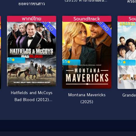
ครอง
ยอดจารชนสาว
ร้อน
พากย์ไทย
Soundtrack
So
D
Full HD
Full HD
6.1
5.5
6.7
Hatfields and McCoys
Montana Mavericks
Grande
Bad Blood (2012)
(2025)
ตระกูลเดือด เชือด
มหากาฬ