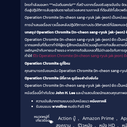
ใครกำลังมองหา **หนังดีบอกต่อ** ที่สร้างจากเรื่องจริงสุดเข้มข้น จัด
ดิ่งสู่ปฏิบัติการลับสุดอันตรายในช่วงสงครามเกาหลี ที่ต้องใช้ทั้งไ
Operation Chromite (In-cheon sang-ryuk jak-jeon) เป็นหนังแ
การนำเสนอเรื่องราวเบื้องหลังปฏิบัติการทางประวัติศาสตร์ที่น้อยคนจะร
บทสรุป Operation Chromite (In-cheon sang-ryuk jak-jeon) ยึ
Operation Chromite (In-cheon sang-ryuk jak-jeon) ยึด เป็นหนัง
ฉากแอคชั่นที่ตื่นตาทำให้ผู้ชมรู้สึกเหมือนได้ร่วมอยู่ในภารกิจเสี่ยงตาย
เผชิญหน้ากับหายนะร้ายแรง หากภารกิจล้มเหลวก็ไม่ต่างอะไรกับการถูกโ
ทำให้
รีวิว Operation Chromite (In-cheon sang-ryuk jak-jeon) ย
Operation Chromite ดูที่ไหน
คุณสามารถรับชมหนัง Operation Chromite (In-cheon sang-ryuk
Operation Chromite มีกี่ภาค ดูเรียงลำดับยังไง
Operation Chromite (In-cheon sang-ryuk jak-jeon) ยึด เป็นหนังเร
หนังเรื่องนี้กำกับโดย
John H. Lee
และนำแสดงโดยนักแสดงคุณภาพอ
ความมันส์มากตามแบบฉบับหนังแนว
หนังเกาหลี
รับชมแบบ
พากย์ไทย
คมชัด Full HD
หมวดหมู่ที่
Action บู๊
,
Amazon Prime
,
Ap
เกี่ยวข้อง
สงคราม
,
รีวิวหนัง
,
หนัง HD
,
หน