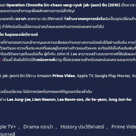
เลย!
Operation Chromite (In-cheon sang-ryuk jak-jeon) ยึด (2016)
เด็ดขาด! 
หวพริบและความกล้าหาญเพื่อพลิกสถานการณ์สำคัญ!
นวแอคชั่น
ดราม่า
สงคราม ประวัติศาสตร์ ที่
สร้างจากเหตุการณ์จริง
อันเป็นจุดเปลี่ยน
ู้ ทำให้หนังเรื่องนี้มีความน่าสนใจและแตกต่างจากหนังสงครามทั่วไป
ด ในมุมมองนักวิจารณ์
ที่ถ่ายทอดความกล้าหาญและความเสียสละท่ามกลางความขัดแย้งได้อย่างเข้มข้น การดำเน
นี้ด้วยตัวเอง ความตื่นตระหนกที่แฝงอยู่ในทุกย่างก้าวของตัวละคร สะท้อนให้เห็นถึงเดิมพันที
จมตีด้วยอาวุธที่มองไม่เห็น ผู้กำกับ John H. Lee สามารถสร้างบรรยากาศที่อึดอัดและ
ึด
เรื่องนี้ ยืนยันได้ว่านี่คือ
หนังเกาหลี
น่าดู ที่ไม่ควรพลาดสำหรับคอหนังสงครามและภารกิ
 jak-jeon) ยึด ได้ทาง Amazon
Prime Video
, Apple TV, Google Play Movies, 
ื่องเดียวจบ ไม่มีภาคต่อหรือภาคแยกให้ดูเถอะ!เรียงลำดับ
ย่าง
Lee Jung-jae, Liam Neeson, Lee Beom-soo, Jin Se-yeon, Jung Jun-ho
ple TV+
,
Drama ดราม่า
,
History ประวัติศาสตร์
,
Prime Vid
ังเกาหลี