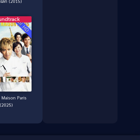
โลก (2015)
Culture
(8)
Dance เต้น
(13)
undtrack
Full HD
Dark Comedy ตลกร้าย
(11)
Detective
(21)
Detective สืบสวน
(46)
Detective สืบสวน
(40)
Disaster
(22)
Disney+
(42)
 Maison Paris
(2025)
Documentary สารคดี
(4)
Documentary สารคดี
(58)
Drama ดราม่า
(120)