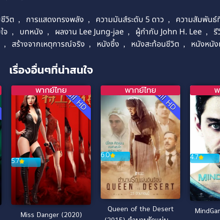
ชีวิต
,
การแสดงทรงพลัง
,
ความมันส์ระดับ 5 ดาว
,
ความสัมพันธ์ที
บใจ
,
บทหนัง
,
ผลงาน Lee Jung-jae
,
ผู้กำกับ John H. Lee
,
ร
ด
,
สร้างจากเหตุการณ์จริง
,
หนังซึ้ง
,
หนังสะท้อนชีวิต
,
หนังหนัง
เรื่องอื่นๆที่น่าสนใจ
พากย์ไทย
พากย์ไทย
พ
D
Full HD
Full HD
6.0
4.7
5.7
Queen of the Desert
MindGam
Miss Danger (2020)
(2015) ตำนานรักแผ่นดิน