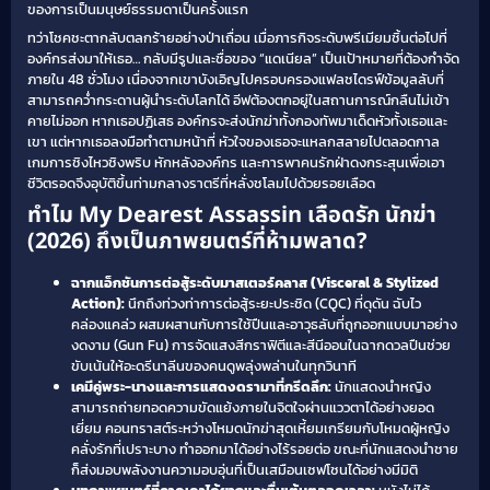
ของการเป็นมนุษย์ธรรมดาเป็นครั้งแรก
ทว่าโชคชะตากลับตลกร้ายอย่างป่าเถื่อน เมื่อภารกิจระดับพรีเมียมชิ้นต่อไปที่
องค์กรส่งมาให้เธอ… กลับมีรูปและชื่อของ “แดเนียล” เป็นเป้าหมายที่ต้องกำจัด
ภายใน 48 ชั่วโมง เนื่องจากเขาบังเอิญไปครอบครองแฟลชไดรฟ์ข้อมูลลับที่
สามารถคว่ำกระดานผู้นำระดับโลกได้ อีฟต้องตกอยู่ในสถานการณ์กลืนไม่เข้า
คายไม่ออก หากเธอปฏิเสธ องค์กรจะส่งนักฆ่าทั้งกองทัพมาเด็ดหัวทั้งเธอและ
เขา แต่หากเธอลงมือทำตามหน้าที่ หัวใจของเธอจะแหลกสลายไปตลอดกาล
เกมการชิงไหวชิงพริบ หักหลังองค์กร และการพาคนรักฝ่าดงกระสุนเพื่อเอา
ชีวิตรอดจึงอุบัติขึ้นท่ามกลางราตรีที่หลั่งชโลมไปด้วยรอยเลือด
ทำไม My Dearest Assassin เลือดรัก นักฆ่า
(2026) ถึงเป็นภาพยนตร์ที่ห้ามพลาด?
ฉากแอ็กชันการต่อสู้ระดับมาสเตอร์คลาส (Visceral & Stylized
Action):
นึกถึงท่วงท่าการต่อสู้ระยะประชิด (CQC) ที่ดุดัน ฉับไว
คล่องแคล่ว ผสมผสานกับการใช้ปืนและอาวุธลับที่ถูกออกแบบมาอย่าง
งดงาม (Gun Fu) การจัดแสงสีกราฟิตีและสีนีออนในฉากดวลปืนช่วย
ขับเน้นให้อะดรีนาลีนของคนดูพลุ่งพล่านในทุกวินาที
เคมีคู่พระ-นางและการแสดงดรามาที่กรีดลึก:
นักแสดงนำหญิง
สามารถถ่ายทอดความขัดแย้งภายในจิตใจผ่านแววตาได้อย่างยอด
เยี่ยม คอนทราสต์ระหว่างโหมดนักฆ่าสุดเหี้ยมเกรียมกับโหมดผู้หญิง
คลั่งรักที่เปราะบาง ทำออกมาได้อย่างไร้รอยต่อ ขณะที่นักแสดงนำชาย
ก็ส่งมอบพลังงานความอบอุ่นที่เป็นเสมือนเซฟโซนได้อย่างมีมิติ