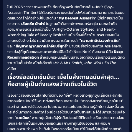
ในปี 2026 วงการภาพยนตร์ระทึกขวัญฟอร์มยักษ์สายลับ-นักฆ่า (Spy-
Assassin Thriller) ได้ต้อนรับผลงานระดับท็อปฟอร์มที่ผสมผสานความโรแมน
ติกแนวดาร์กได้อย่างมีชั้นเชิงกับ
“My Dearest Assassin”
(ชื่อไทยอย่างเป็น
ทางการ:
เลือดรัก นักฆ่า
) ในฐานะนักวิจารณ์ภาพยนตร์อาวุโส ผมขอจำกัด
ความภาพยนตร์เรื่องนี้ว่าเป็น “A High-Octane, Stylized, and Heart-
Wrenching Tale of Deadly Desires” หนังเรื่องนี้ก้าวข้ามกรอบของหนัง
ฆาตกรรับจ้างทั่วไป ทว่ามันชาญฉลาดในการนำ
“ความภักดีต่อองค์กรมืด”
และ
“สัญชาตญาณความรักอันบริสุทธิ์”
มาบดขยี้จิตใจของตัวละครหลักผ่าน
การต่อสู้ที่ดุเดือดและงานภาพสไตล์นีโอนัวร์ (Neo-Noir) ที่งดงาม นี่คือ
Deep
Recommendation
สำหรับคอหนังแอ็กชันสายโหดที่ชอบเรื่องราวโรแมนติกด
รามาบีบคั้นหัวใจ สไตล์เดียวกับ
Mr. & Mrs. Smith
,
John Wick
หรือ
The
Killer
เรื่องย่อฉบับเข้มข้น: เมื่อใบสั่งตายฉบับล่าสุด…
คือชายผู้เป็นดั่งแสงสว่างเดียวในชีวิต
เรื่องราวส่องสปอร์ตไลท์ไปที่ชีวิตของ
“อีฟ”
หญิงสาวผู้ถูกชุบเลี้ยงและฝึกฝน
จากองค์กรนักฆ่าไร้เงามาตั้งแต่เด็กจนกลายเป็น “อาวุธสังหารที่สมบูรณ์แบบ”
เธอทำงานอย่างไร้ร่องรอย ไม่เคยพลาด และไม่เคยมีความรู้สึกใดๆ ต่อเหยื่อ จน
กระทั่งในภารกิจแฝงตัวครั้งหนึ่ง เธอได้รับบาดเจ็บสาหัสและได้รับการช่วยเหลือ
จาก
“แดเนียล”
ชายหนุ่มจิตใจดีผู้รักศิลปะและใช้ชีวิตอย่างเรียบง่าย ความอ่อน
โยนและโลกที่เป็นระเบียบของแดเนียลค้างคาทู่ในใจของอีฟ และค่อยๆ
หลอมละลายกำแพงน้ำแข็งในใจของเธอทีละน้อย ทำให้เธอได้สัมผัสถึงรสชาติ