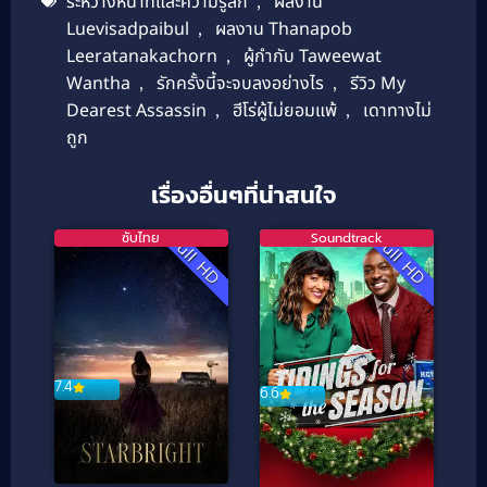
ระหว่างหน้าที่และความรู้สึก
,
ผลงาน
Luevisadpaibul
,
ผลงาน Thanapob
Leeratanakachorn
,
ผู้กำกับ Taweewat
Wantha
,
รักครั้งนี้จะจบลงอย่างไร
,
รีวิว My
Dearest Assassin
,
ฮีโร่ผู้ไม่ยอมแพ้
,
เดาทางไม่
ถูก
เรื่องอื่นๆที่น่าสนใจ
ซับไทย
Soundtrack
Full HD
Full HD
7.4
6.6