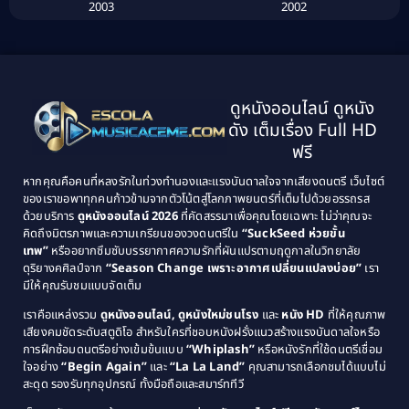
2003
2002
Biography ชีวิตจริง
(41)
2001
2000
1999
1998
Black Comedy
(10)
1997
1996
Classic หนังคลาสสิก
(134)
ดูหนังออนไลน์ ดูหนัง
1995
1994
ดัง เต็มเรื่อง Full HD
Classic หนังคลาสสิก
(21)
1993
1992
ฟรี
1991
1990
Classic หนังคลาสสิก
(25)
หากคุณคือคนที่หลงรักในท่วงทำนองและแรงบันดาลใจจากเสียงดนตรี เว็บไซต์
1989
1988
ของเราขอพาทุกคนก้าวข้ามจากตัวโน้ตสู่โลกภาพยนตร์ที่เต็มไปด้วยอรรถรส
Comedy ตลก
(46)
ด้วยบริการ
ดูหนังออนไลน์ 2026
ที่คัดสรรมาเพื่อคุณโดยเฉพาะ ไม่ว่าคุณจะ
1987
1986
คิดถึงมิตรภาพและความเกรียนของวงดนตรีใน
“SuckSeed ห่วยขั้น
1985
1984
Comedy ตลก
(515)
เทพ”
หรืออยากซึมซับบรรยากาศความรักที่ผันแปรตามฤดูกาลในวิทยาลัย
ดุริยางคศิลป์จาก
“Season Change เพราะอากาศเปลี่ยนแปลงบ่อย”
เรา
1983
1982
มีให้คุณรับชมแบบจัดเต็ม
Comedy ตลกขบขัน
(4)
1981
1980
เราคือแหล่งรวม
ดูหนังออนไลน์, ดูหนังใหม่ชนโรง
และ
หนัง HD
ที่ให้คุณภาพ
1979
Coming of Age ก้าวพ้นวัย
(1)
1978
เสียงคมชัดระดับสตูดิโอ สำหรับใครที่ชอบหนังฝรั่งแนวสร้างแรงบันดาลใจหรือ
การฝึกซ้อมดนตรีอย่างเข้มข้นแบบ
“Whiplash”
หรือหนังรักที่ใช้ดนตรีเชื่อม
1976
1975
Coming-of-Age
(3)
ใจอย่าง
“Begin Again”
และ
“La La Land”
คุณสามารถเลือกชมได้แบบไม่
1974
1972
สะดุด รองรับทุกอุปกรณ์ ทั้งมือถือและสมาร์ททีวี
Coming-of-age ชีวิตวัยรุ่น
(21)
1971
1970