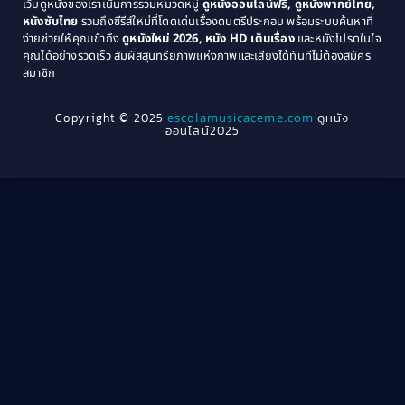
เว็บดูหนังของเราเน้นการรวมหมวดหมู่
ดูหนังออนไลน์ฟรี, ดูหนังพากย์ไทย,
หนังซับไทย
รวมถึงซีรีส์ใหม่ที่โดดเด่นเรื่องดนตรีประกอบ พร้อมระบบค้นหาที่
1969
1968
Community
(1)
ง่ายช่วยให้คุณเข้าถึง
ดูหนังใหม่ 2026, หนัง HD เต็มเรื่อง
และหนังโปรดในใจ
1964
1963
คุณได้อย่างรวดเร็ว สัมผัสสุนทรียภาพแห่งภาพและเสียงได้ทันทีไม่ต้องสมัคร
Crime อาชญากรรม
(78)
สมาชิก
1962
1956
1954
1950
Crime อาชญากรรม
(289)
Copyright © 2025
escolamusicaceme.com
ดูหนัง
1940
ออนไลน์2025
Cult Film
(4)
Culture
(8)
Dance เต้น
(13)
Dark Comedy ตลกร้าย
(11)
Detective
(21)
Detective สืบสวน
(46)
Detective สืบสวน
(40)
Disaster
(22)