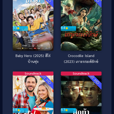
3.3
6.4
Baby Hero (2025) ฮีโร่
Crocodile Island
บ้านทุ่ง
(2023) เกาะจระเข้ยักษ์
Soundtrack
Soundtrack
Full HD
Full HD
6.8
6.3