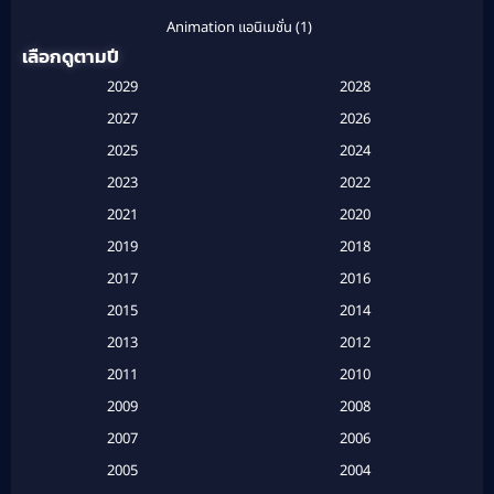
Animation แอนิเมชั่น
(1)
เลือกดูตามปี
Anthology
(1)
2029
2028
Apple TV
(20)
2027
2026
2025
2024
Apple TV+
(120)
2023
2022
Based on a True Story สร้างจากเรื่องจริง
(2)
2021
2020
2019
2018
Based on a True Story เรื่องจริง
(20)
2017
2016
Based on a True Story เรื่องจริง
(16)
2015
2014
2013
2012
Based on Novel
(6)
2011
2010
Betrayal
(1)
2009
2008
Biography
(3)
2007
2006
2005
2004
Biography ชีวประวัติ
(26)