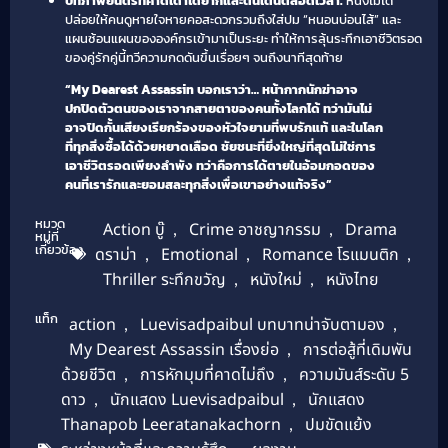
บทภาพยนตร์ที่คาดเดาได้ยากและตื่นเต้นตลอดเวลา:
หนังไม่ได้
ปล่อยให้คนดูหายใจหายคอสะดวกรวมถึงใส่ปม “หนอนบ่อนไส้” และ
แผนซ้อนแผนขององค์กรเข้ามาเป็นระยะ ทำให้การลุ้นระทึกเอาชีวิตรอด
ของคู่รักคู่นี้ทวีความกดดันขึ้นเรื่อยๆ จนถึงนาทีสุดท้าย
“My Dearest Assassin บอกเราว่า… หน้ากากนักฆ่าอาจ
ปกปิดตัวตนของเราจากสายตาของคนทั้งโลกได้ ทว่ามันไม่
อาจปิดกั้นเสียงเรียกร้องของหัวใจยามที่พบรักแท้ และในโลก
ที่ทุกสิ่งซื้อได้ด้วยหยาดเลือด ชัยชนะที่ยิ่งใหญ่ที่สุดไม่ใช่การ
เอาชีวิตรอดเพียงลำพัง ทว่าคือการได้ตายในอ้อมกอดของ
คนที่เรารักและยอมสละทุกสิ่งเพื่อเขาอย่างแท้จริง”
หมวด
Action บู๊
,
Crime อาชญากรรม
,
Drama
หมู่ที่
เกี่ยวข้อง
ดราม่า
,
Emotional
,
Romance โรแมนติก
,
Thriller ระทึกขวัญ
,
หนังใหม่
,
หนังไทย
แท็ก
action
,
Luevisadpaibul บทบาทน่าจับตามอง
,
My Dearest Assassin เรื่องย่อ
,
การต่อสู้ที่เดิมพัน
ด้วยชีวิต
,
การหักมุมที่คาดไม่ถึง
,
ความมันส์ระดับ 5
ดาว
,
นักแสดง Luevisadpaibul
,
นักแสดง
Thanapob Leeratanakachorn
,
ปมขัดแย้ง