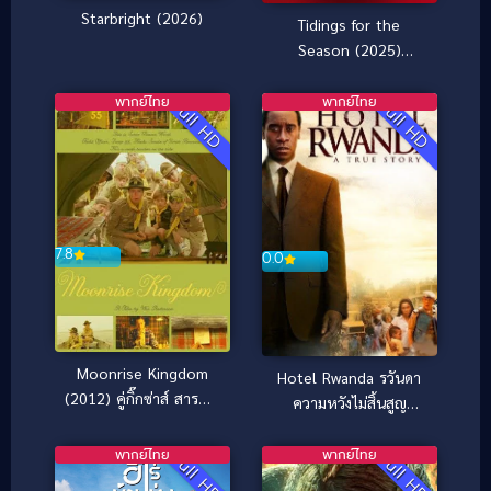
Starbright (2026)
Tidings for the
Season (2025)
เทศกาลรัก ข่าวดีแห่ง
ฤดูกาล
พากย์ไทย
พากย์ไทย
Full HD
Full HD
7.8
0.0
Moonrise Kingdom
Hotel Rwanda รวันดา
(2012) คู่กิ๊กซ่าส์ สารพัด
ความหวังไม่สิ้นสูญ
แสบ
(2004)
พากย์ไทย
พากย์ไทย
Full HD
Full HD