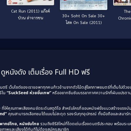
Cat Run (2011) แก๊งค์
The
30+ Soht On Sale 30+
ป่วน ล่าจารชน
Chroni
โสด On Sale (2011)
[พากย
ดูหนังดัง เต็มเรื่อง Full HD ฟรี
รี เว็บไซต์ของเราขอพาทุกคนก้าวข้ามจากตัวโน้ตสู่โลกภาพยนตร์ที่เต็มไปด้ว
รีใน
“SuckSeed ห่วยขั้นเทพ”
หรืออยากซึมซับบรรยากาศความรักที่ผันแปรตาม
D
ที่ให้คุณภาพเสียงคมชัดระดับสตูดิโอ สำหรับใครที่ชอบหนังฝรั่งแนวสร้างแรง
and”
คุณสามารถเลือกชมได้แบบไม่สะดุด รองรับทุกอุปกรณ์ ทั้งมือถือและสมาร์ทท
ังพากย์ไทย, หนังซับไทย
รวมถึงซีรีส์ใหม่ที่โดดเด่นเรื่องดนตรีประกอบ พร้อมระบบ
งภาพและเสียงได้ทันทีไม่ต้องสมัครสมาชิก