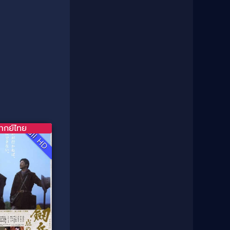
1981
1980
Comedy ตลก
(46)
1979
1978
Comedy ตลกขบขัน
(4)
1976
1975
Coming of Age ก้าวพ้นวัย
(1)
1974
1972
1971
1970
Coming-of-Age
(3)
1969
1968
Coming-of-age ชีวิตวัยรุ่น
(21)
1964
1963
1962
1956
Community
(1)
1954
1950
ากย์ไทย
Full HD
Crime อาชญากรรม
(289)
1940
Crime อาชญากรรม
(78)
Cult Film
(4)
Culture
(8)
Dance เต้น
(13)