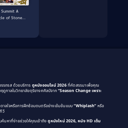
Dark Comedy ตลกร้าย
(11)
 Summit A
Detective
(21)
cle of Stones
์ไทย] (2009)
Detective สืบสวน
(40)
Detective สืบสวน
(46)
Disaster
(22)
Disney+
(42)
Documentary สารคดี
(58)
Documentary สารคดี
(4)
ยอรรถรส ด้วยบริการ
ดูหนังออนไลน์ 2026
ที่คัดสรรมาเพื่อคุณ
ฤดูกาลในวิทยาลัยดุริยางคศิลป์จาก
“Season Change เพราะ
Drama ดราม่า
(1,046)
บันดาลใจหรือการฝึกซ้อมดนตรีอย่างเข้มข้นแบบ
“Whiplash”
หรือ
Drama ดราม่า
(120)
ีวี
Dystopian
(14)
ค้นหาที่ง่ายช่วยให้คุณเข้าถึง
ดูหนังใหม่ 2026, หนัง HD เต็ม