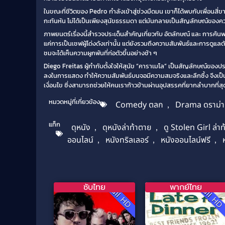
ในขณะที่ชีวิตของ Pedro กำลังเข้าสู่ช่วงมืดมน เขาก็ได้พบกับเพื่อนสี่ขา
กะทันหัน ไม่ได้เป็นเพียงสุนัขธรรมดา แต่มันกลายเป็นสัญลักษณ์ของควา
ภาพยนตร์เรื่องนี้สำรวจประเด็นสำคัญเกี่ยวกับ อัตลักษณ์ และ การค้นพ
แค่การเป็นเชฟผู้โด่งดังเท่านั้น แต่ยังรวมถึงความสัมพันธ์และการดูแลตั
ชมจะได้เห็นความผูกพันที่ก่อตัวขึ้นอย่างช้า ๆ
Diego Freitas ผู้กำกับตั้งใจให้สุนัข “คาราเมโล” เป็นสัญลักษณ์ขอ
ลงในการแสดง ทำให้ความสัมพันธ์บนจอมีความสมจริงและลึกซึ้ง จึงเป็นภ
เงื่อนไข ซึ่งสามารถช่วยให้คนเราก้าวข้ามผ่านอุปสรรคที่ยากลำบากที่สุด
หมวดหมู่ที่เกี่ยวข้อง
Comedy ตลก
,
Drama ดราม่า
แท็ก
ดุหนัง
,
ดุหนังล่าท้าตาย
,
ดู Stolen Girl ล่า
ออนไลน์
,
หนังทริลเลอร์
,
หนังออนไลน์ฟรี
,
ซับไทย
พากย์ไทย
Full HD
Full H