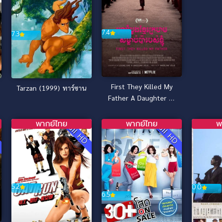
7.4
7.3
First They Killed My
Tarzan (1999) ทาร์ซาน
Father A Daughter of
Cambodia Remembers
เมื่อพ่อของฉันถูกฆ่า [ซับ
พากย์ไทย
พากย์ไทย
พ
D
Full HD
Full HD
ไทย] (2017)
5.2
0.0
6.5