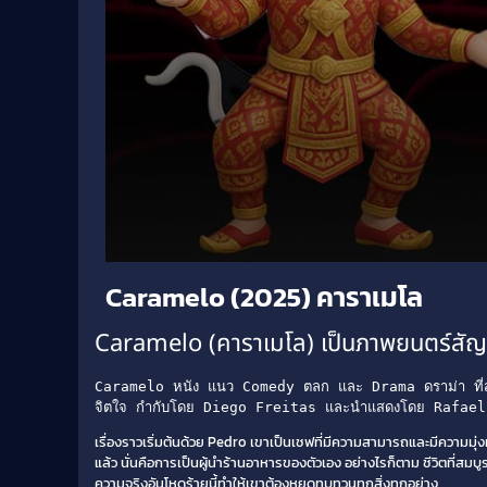
Volume
Caramelo (2025) คาราเมโล
90%
Caramelo (คาราเมโล) เป็นภาพยนตร์สัญช
Caramelo หนัง แนว Comedy ตลก และ Drama ดราม่า ที่สร้างคว
จิตใจ กำกับโดย Diego Freitas และนำแสดงโดย Rafae
เรื่องราวเริ่มต้นด้วย Pedro เขาเป็นเชฟที่มีความสามารถและมีความมุ่งม
แล้ว นั่นคือการเป็นผู้นำร้านอาหารของตัวเอง อย่างไรก็ตาม ชีวิตที่สมบ
ความจริงอันโหดร้ายนี้ทำให้เขาต้องหยุดทบทวนทุกสิ่งทุกอย่าง