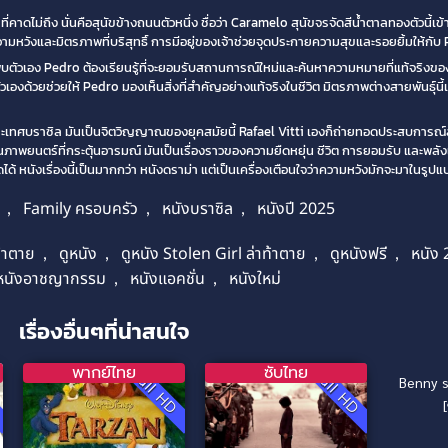
ที่คาดไม่ถึง นั่นคือสุนัขข้างถนนตัวหนึ่ง ชื่อว่า Caramelo สุนัขจรจัดสีน้ำตาลทองตัวนี้เ
มหวังและมิตรภาพที่บริสุทธิ์ การมีอยู่ของเจ้าช่วยจุดประกายความสุขและรอยยิ้มให้กับ 
บตัวเอง Pedro ต้องเรียนรู้ที่จะยอมรับสถานการณ์ใหม่และค้นหาความหมายที่แท้จริงของคว
วเองด้วยช่วยให้ Pedro มองเห็นสิ่งที่สำคัญอย่างแท้จริงในชีวิต มิตรภาพต่างสายพันธุ์นี้เ
งประเทศบราซิล มันเป็นจิตวิญญาณของยุคสมัยนี้ Rafael Vitti เองก็ถ่ายทอดประสบการณ์
าพยนตร์ที่กระตุ้นอารมณ์ มันเป็นเรื่องราวของความยืดหยุ่น ชีวิต การยอมรับ และพลังแห
ได้ หนังเรื่องนี้เป็นมากกว่า หนังดราม่า แต่เป็นเครื่องเตือนใจว่าความหวังมักจะมาในรูป
,
Family ครอบครัว
,
หนังบราซิล
,
หนังปี 2025
ท้าตาย
,
ดูหนัง
,
ดูหนัง Stolen Girl ล่าท้าตาย
,
ดูหนังฟรี
,
หนัง
7.1
หนังอาชญากรรม
,
หนังแอคชั่น
,
หนังใหม่
เรื่องอื่นๆที่น่าสนใจ
พากย์ไทย
ซับไทย
พ
D
Full HD
Full HD
Benny s