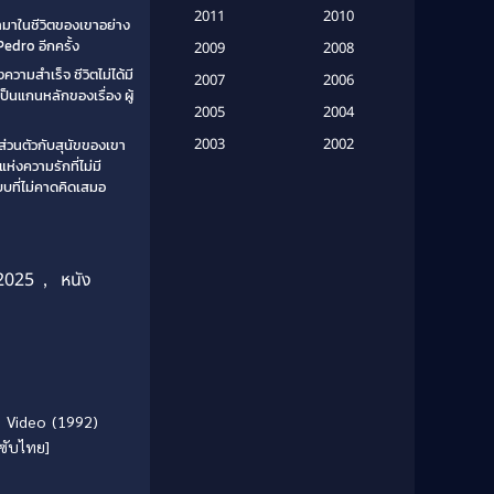
(20)
2011
2010
ข้ามาในชีวิตของเขาอย่าง
Pedro อีกครั้ง
2009
Based on Novel
(6)
2008
ามสำเร็จ ชีวิตไม่ได้มี
2007
2006
Betrayal
(1)
ป็นแกนหลักของเรื่อง ผู้
2005
2004
Biography
(3)
2003
2002
ส่วนตัวกับสุนัขของเขา
่งความรักที่ไม่มี
2001
2000
Biography ชีวประวัติ
(26)
แบบที่ไม่คาดคิดเสมอ
1999
1998
Biography ชีวิตจริง
(41)
1997
1996
1995
1994
Black Comedy
(10)
 2025
,
หนัง
1993
1992
Classic หนังคลาสสิก
(25)
1991
1990
Classic หนังคลาสสิก
(134)
1989
1988
1987
1986
ากย์ไทย
Classic หนังคลาสสิก
(21)
Full HD
 Video (1992)
1985
1984
[ซับไทย]
Comedy ตลก
(515)
1983
1982