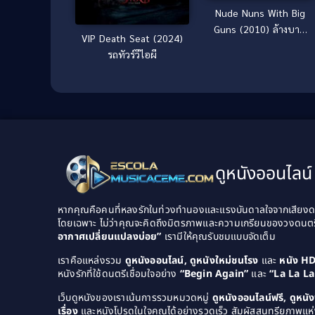
Nude Nuns With Big
Guns (2010) ล้างบาป
VIP Death Seat (2024)
แม่ชีปืนโหด
รถทัวร์วีไอผี
ดูหนังออนไลน์ 
หากคุณคือคนที่หลงรักในท่วงทำนองและแรงบันดาลใจจากเสียงดนต
โดยเฉพาะ ไม่ว่าคุณจะคิดถึงมิตรภาพและความเกรียนของวงดนต
อากาศเปลี่ยนแปลงบ่อย”
เรามีให้คุณรับชมแบบจัดเต็ม
เราคือแหล่งรวม
ดูหนังออนไลน์, ดูหนังใหม่ชนโรง
และ
หนัง H
หนังรักที่ใช้ดนตรีเชื่อมใจอย่าง
“Begin Again”
และ
“La La L
เว็บดูหนังของเราเน้นการรวมหมวดหมู่
ดูหนังออนไลน์ฟรี, ดูหน
เรื่อง
และหนังโปรดในใจคุณได้อย่างรวดเร็ว สัมผัสสุนทรียภาพแห่