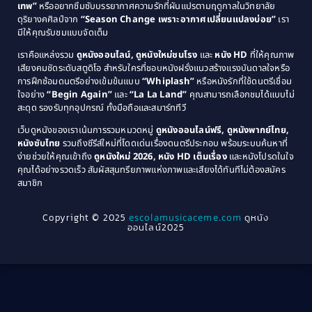
1985
1984
Comedy ตลก
(515)
เทพ”
หรืออยากซึมซับบรรยากาศความรักที่ผันแปรตามฤดูกาลในวิทยาลัย
ดุริยางคศิลป์จาก
“Season Change เพราะอากาศเปลี่ยนแปลงบ่อย”
เรา
1983
1982
มีให้คุณรับชมแบบจัดเต็ม
Comedy ตลกขบขัน
(4)
1981
1980
เราคือแหล่งรวม
ดูหนังออนไลน์, ดูหนังใหม่ชนโรง
และ
หนัง HD
ที่ให้คุณภาพ
1979
Coming of Age ก้าวพ้นวัย
(1)
1978
เสียงคมชัดระดับสตูดิโอ สำหรับใครที่ชอบหนังฝรั่งแนวสร้างแรงบันดาลใจหรือ
การฝึกซ้อมดนตรีอย่างเข้มข้นแบบ
“Whiplash”
หรือหนังรักที่ใช้ดนตรีเชื่อม
1976
1975
Coming-of-Age
(3)
ใจอย่าง
“Begin Again”
และ
“La La Land”
คุณสามารถเลือกชมได้แบบไม่
1974
1972
สะดุด รองรับทุกอุปกรณ์ ทั้งมือถือและสมาร์ททีวี
Coming-of-age ชีวิตวัยรุ่น
(21)
1971
1970
เว็บดูหนังของเราเน้นการรวมหมวดหมู่
ดูหนังออนไลน์ฟรี, ดูหนังพากย์ไทย,
หนังซับไทย
รวมถึงซีรีส์ใหม่ที่โดดเด่นเรื่องดนตรีประกอบ พร้อมระบบค้นหาที่
1969
1968
Community
(1)
ง่ายช่วยให้คุณเข้าถึง
ดูหนังใหม่ 2026, หนัง HD เต็มเรื่อง
และหนังโปรดในใจ
1964
1963
คุณได้อย่างรวดเร็ว สัมผัสสุนทรียภาพแห่งภาพและเสียงได้ทันทีไม่ต้องสมัคร
Crime อาชญากรรม
(78)
สมาชิก
1962
1956
1954
1950
Crime อาชญากรรม
(289)
Copyright © 2025
escolamusicaceme.com
ดูหนัง
1940
ออนไลน์2025
Cult Film
(4)
Culture
(8)
Dance เต้น
(13)