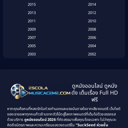
Based on a True Story เรื่องจริง
(16)
2015
2014
2013
2012
Based on Novel
(6)
2011
2010
Betrayal
(1)
2009
2008
Biography
(3)
2007
2006
2005
2004
Biography ชีวประวัติ
(26)
2003
2002
Biography ชีวิตจริง
(41)
2001
2000
1999
1998
Black Comedy
(10)
1997
1996
Classic หนังคลาสสิก
(134)
ดูหนังออนไลน์ ดูหนัง
1995
1994
ดัง เต็มเรื่อง Full HD
Classic หนังคลาสสิก
(21)
1993
1992
ฟรี
1991
1990
Classic หนังคลาสสิก
(25)
หากคุณคือคนที่หลงรักในท่วงทำนองและแรงบันดาลใจจากเสียงดนตรี เว็บไซต์
1989
1988
ของเราขอพาทุกคนก้าวข้ามจากตัวโน้ตสู่โลกภาพยนตร์ที่เต็มไปด้วยอรรถรส
Comedy ตลก
(46)
ด้วยบริการ
ดูหนังออนไลน์ 2026
ที่คัดสรรมาเพื่อคุณโดยเฉพาะ ไม่ว่าคุณจะ
1987
1986
คิดถึงมิตรภาพและความเกรียนของวงดนตรีใน
“SuckSeed ห่วยขั้น