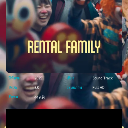
ปีที่ฉาย
2025
เสียง
Sound Track
IMDb
7.0
ระบบภาพ
Full HD
รับชม
44 ครั้ง