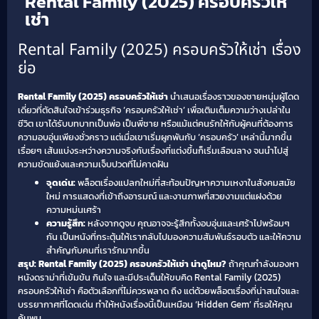
Rental Family (2025) ครอบครัวให้
เช่า
Rental Family (2025) ครอบครัวให้เช่า เรื่อง
ย่อ
Rental Family (2025) ครอบครัวให้เช่า
นำเสนอเรื่องราวของชายหนุ่มผู้โดด
เดี่ยวที่ตัดสินใจเข้าร่วมธุรกิจ ‘ครอบครัวให้เช่า’ เพื่อเติมเต็มความว่างเปล่าใน
ชีวิต เขาได้รับบทบาทเป็นพ่อ เป็นพี่ชาย หรือแม้แต่คนรักให้กับผู้คนที่ต้องการ
ความอบอุ่นเพียงชั่วคราว แต่เมื่อเขาเริ่มผูกพันกับ ‘ครอบครัว’ เหล่านี้มากขึ้น
เรื่อยๆ เส้นแบ่งระหว่างความจริงกับเรื่องที่แต่งขึ้นก็เริ่มเลือนลาง จนนำไปสู่
ความขัดแย้งและความเจ็บปวดที่ไม่คาดฝัน
จุดเด่น:
พล็อตเรื่องแปลกใหม่ที่สะท้อนปัญหาความเหงาในสังคมสมัย
ใหม่ การแสดงที่เข้าถึงอารมณ์ และงานภาพที่สวยงามแต่แฝงด้วย
ความหม่นเศร้า
ความรู้สึก:
หลังจากดูจบ คุณอาจจะรู้สึกทั้งอบอุ่นและเศร้าไปพร้อมๆ
กัน เป็นหนังที่กระตุ้นให้เรากลับไปมองความสัมพันธ์รอบตัว และให้ความ
สำคัญกับคนที่เรารักมากขึ้น
สรุป: Rental Family (2025) ครอบครัวให้เช่า น่าดูไหม?
ถ้าคุณกำลังมองหา
หนังดราม่าที่เข้มข้น กินใจ และมีประเด็นให้ขบคิด Rental Family (2025)
ครอบครัวให้เช่า คือตัวเลือกที่ไม่ควรพลาด ถึง แต่ด้วยพล็อตเรื่องที่น่าสนใจและ
บรรยากาศที่โดดเด่น ทำให้หนังเรื่องนี้เป็นเหมือน ‘Hidden Gem’ ที่รอให้คุณ
ค้นพบ