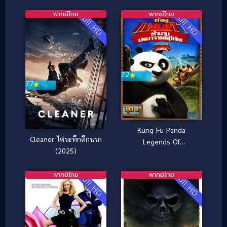
โลกใหม่
พากย์ไทย
พากย์ไทย
Full HD
Full HD
7.2
7.7
Kung Fu Panda
Cleaner ไต่ระทึกตึกนรก
Legends Of
(2025)
Awesomeness Vol.8
กังฟูแพนด้า ตำนาน
พากย์ไทย
พากย์ไทย
ปรมาจารย์สุโค่ย! ชุด 8
Full HD
Full HD