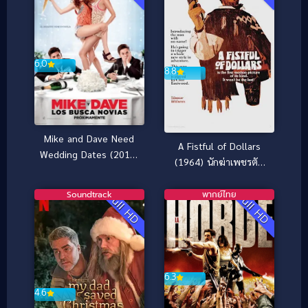
6.0
8.8
Mike and Dave Need
A Fistful of Dollars
Wedding Dates (2016)
(1964) นักฆ่าเพชรตัด
คู่เดทวิวาห์วายป่วง
เพชร
Soundtrack
พากย์ไทย
Full HD
Full HD
6.3
4.6