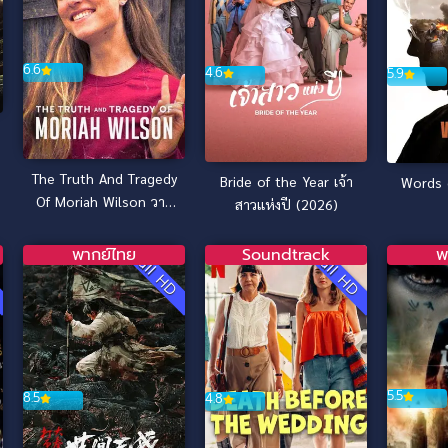
6.6
4.6
5.9
The Truth And Tragedy
Bride of the Year เจ้า
Words 
Of Moriah Wilson วาม
สาวแห่งปี (2026)
จริงและโศกนาฏกรรมของ
โมไรอาห์ วิลสัน (2026)
พากย์ไทย
Soundtrack
พ
D
Full HD
Full HD
5.5
8.5
4.8