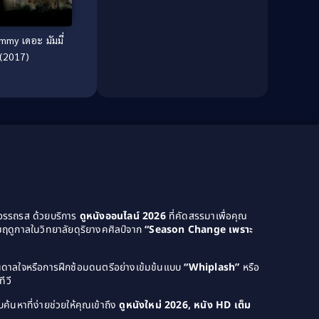
Culture
(8)
Dance เต้น
(13)
my เดอะ มัมมี่
(2017)
Dark Comedy ตลกร้าย
(11)
Detective
(21)
Detective สืบสวน
(46)
Detective สืบสวน
(40)
Disaster
(22)
Disney+
(42)
ยอรรถรส ด้วยบริการ
ดูหนังออนไลน์ 2026
ที่คัดสรรมาเพื่อคุณ
ฤดูกาลในวิทยาลัยดุริยางคศิลป์จาก
“Season Change เพราะ
Documentary สารคดี
(4)
Documentary สารคดี
(58)
บันดาลใจหรือการฝึกซ้อมดนตรีอย่างเข้มข้นแบบ
“Whiplash”
หรือ
ีวี
Drama ดราม่า
(120)
ค้นหาที่ง่ายช่วยให้คุณเข้าถึง
ดูหนังใหม่ 2026, หนัง HD เต็ม