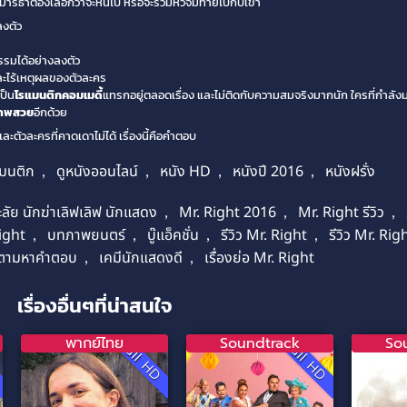
มาร์ธาต้องเลือกว่าจะหนีไป หรือจะร่วมหัวจมท้ายไปกับเขา
ลงตัว
มได้อย่างลงตัว
ละไร้เหตุผลของตัวละคร
ป็น
โรแมนติกคอมเมดี้
แทรกอยู่ตลอดเรื่อง และไม่ติดกับความสมจริงมากนัก ใครที่กำลัง
าพสวย
อีกด้วย
ตัวละครที่คาดเดาไม่ได้ เรื่องนี้คือคำตอบ
มนติก
,
ดูหนังออนไลน์
,
หนัง HD
,
หนังปี 2016
,
หนังฝรั่ง
ลัย นักฆ่าเลิฟเลิฟ นักแสดง
,
Mr. Right 2016
,
Mr. Right รีวิว
,
Right
,
บทภาพยนตร์
,
บู๊แอ็คชั่น
,
รีวิว Mr. Right
,
รีวิว Mr. Rig
ี่ตามหาคำตอบ
,
เคมีนักแสดงดี
,
เรื่องย่อ Mr. Right
เรื่องอื่นๆที่น่าสนใจ
พากย์ไทย
Soundtrack
So
D
Full HD
Full HD