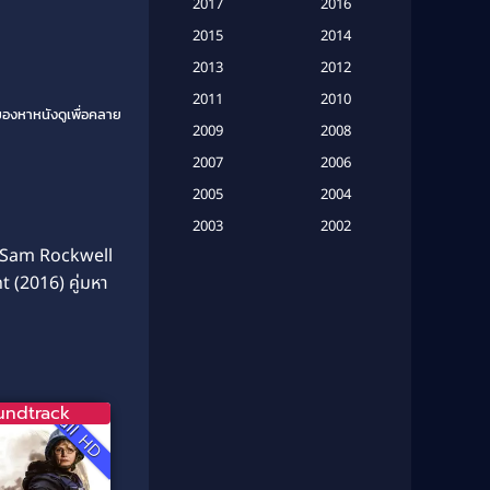
2017
2016
(20)
2015
2014
Based on a True Story เรื่องจริง
2013
2012
(16)
2011
2010
มองหาหนังดูเพื่อคลาย
2009
Based on Novel
(6)
2008
2007
2006
Betrayal
(1)
2005
2004
Biography
(3)
2003
2002
Sam Rockwell
2001
2000
Biography ชีวประวัติ
(26)
ht (2016) คู่มหา
1999
1998
Biography ชีวิตจริง
(41)
1997
1996
1995
1994
Black Comedy
(10)
1993
1992
Classic หนังคลาสสิก
(134)
undtrack
Full HD
1991
1990
Classic หนังคลาสสิก
(21)
1989
1988
1987
1986
Classic หนังคลาสสิก
(25)