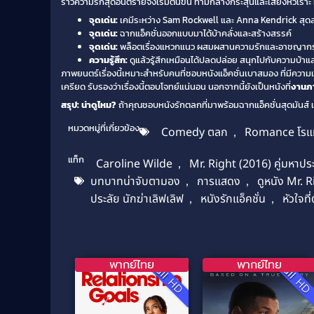
ราวความรักสุดอันตรายจึงเริ่มต้นขึ้น ท่ามกลางกระสุนและเสียงหัวเราะ 
จุดเด่น:
เคมีระหว่าง Sam Rockwell และ Anna Kendrick สุด
จุดเด่น:
ฉากแอ็คชั่นออกแบบมาได้บ้าคลั่งและสร้างสรรค์
จุดเด่น:
พล็อตเรื่องแหวกแนว ผสมผสานความรักและอาชญากรร
ความรู้สึก:
ดูแล้วรู้สึกเหมือนได้ปลดปล่อย สนุกไปกับความบ้าแ
ภาพยนตร์เรื่องนี้เหมาะสำหรับคนที่ชอบหนังแอ็คชั่นเบาสมอง ที่มีความเ
เครียด รับรองว่าเรื่องนี้ตอบโจทย์แน่นอน นอกจากนี้ยังเป็นหนังที่
งานภ
สรุป: น่าดูไหม?
ถ้าคุณชอบหนังรักตลกที่มาพร้อมฉากแอ็คชั่นสุดมันส์ และ
หมวดหมู่ที่เกี่ยวข้อง
Comedy ตลก
,
Romance โรแ
แท็ก
Caroline Wilde
,
Mr. Right (2016) คู่มหาประ
บทบาทน่าจับตามอง
,
การแสดง
,
ดูหนัง Mr. 
ประลัย นักฆ่าเลิฟเลิฟ
,
หนังรักแอ็คชั่น
,
หัวใจท
พากย์ไทย
พากย์ไทย
Full HD
Full H