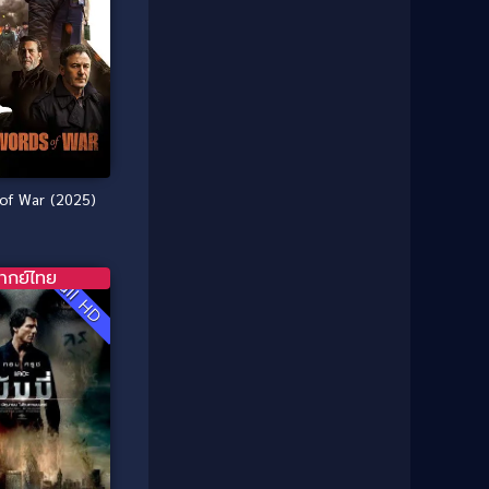
1985
1984
Comedy ตลก
(46)
1983
1982
1981
1980
Comedy ตลก
(515)
1979
1978
Comedy ตลกขบขัน
(4)
1976
1975
Coming of Age ก้าวพ้นวัย
(1)
1974
1972
of War (2025)
1971
1970
Coming-of-Age
(3)
1969
1968
Coming-of-age ชีวิตวัยรุ่น
(21)
1964
1963
ากย์ไทย
Full HD
1962
1956
Community
(1)
1954
1950
Crime อาชญากรรม
(78)
1940
Crime อาชญากรรม
(289)
Cult Film
(4)