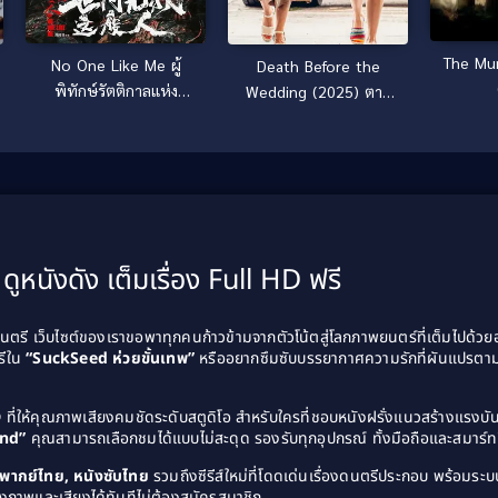
The Mum
No One Like Me ผู้
Death Before the
พิทักษ์รัตติกาลแห่ง
Wedding (2025) ตาย
ต้าเฟิ่งภาคพิเศษ (2025)
ก่อนแต่ง
ดูหนังดัง เต็มเรื่อง Full HD ฟรี
รี เว็บไซต์ของเราขอพาทุกคนก้าวข้ามจากตัวโน้ตสู่โลกภาพยนตร์ที่เต็มไปด้ว
รีใน
“SuckSeed ห่วยขั้นเทพ”
หรืออยากซึมซับบรรยากาศความรักที่ผันแปรตาม
D
ที่ให้คุณภาพเสียงคมชัดระดับสตูดิโอ สำหรับใครที่ชอบหนังฝรั่งแนวสร้างแรง
and”
คุณสามารถเลือกชมได้แบบไม่สะดุด รองรับทุกอุปกรณ์ ทั้งมือถือและสมาร์ทท
ังพากย์ไทย, หนังซับไทย
รวมถึงซีรีส์ใหม่ที่โดดเด่นเรื่องดนตรีประกอบ พร้อมระบบ
งภาพและเสียงได้ทันทีไม่ต้องสมัครสมาชิก