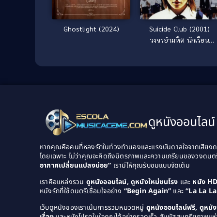
Ghostlight (2024)
Suicide Club (2001)
วงจรอำมหิต นักเรียน
พันธุ์โหด
ดูหนังออนไลน์ 
หากคุณคือคนที่หลงรักในท่วงทำนองและแรงบันดาลใจจากเสียงดนต
โดยเฉพาะ ไม่ว่าคุณจะคิดถึงมิตรภาพและความเกรียนของวงดนต
อากาศเปลี่ยนแปลงบ่อย”
เรามีให้คุณรับชมแบบจัดเต็ม
เราคือแหล่งรวม
ดูหนังออนไลน์, ดูหนังใหม่ชนโรง
และ
หนัง H
หนังรักที่ใช้ดนตรีเชื่อมใจอย่าง
“Begin Again”
และ
“La La L
เว็บดูหนังของเราเน้นการรวมหมวดหมู่
ดูหนังออนไลน์ฟรี, ดูหน
เรื่อง
และหนังโปรดในใจคุณได้อย่างรวดเร็ว สัมผัสสุนทรียภาพแห่