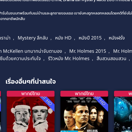
ู่ในฟาร์มในชนบทพร้อมกับแม่บ้านและลูกชายของเธอ เขายังคงถูกหลอกหลอนโดยคดีที่ยังไม่ค
กจากอาชีพนักสืบ
ราม่า
,
Mystery ลึกลับ
,
หนัง HD
,
หนังปี 2015
,
หนังฝรั่ง
n McKellen บทบาทน่าจับตามอง
,
Mr. Holmes 2015
,
Mr. Holme
าซึมด้วยความประทับใจ
,
รีวิวหนัง Mr. Holmes
,
สืบสวนสอบสวน
,
เรื่องอื่นๆที่น่าสนใจ
พากย์ไทย
พากย์ไทย
พ
D
Full HD
Full HD