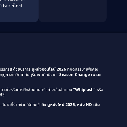
Culture
(8)
) [พากย์ไทย]
Dance เต้น
(13)
Dark Comedy ตลกร้าย
(11)
Detective
(21)
Detective สืบสวน
(46)
Detective สืบสวน
(40)
ยอรรถรส ด้วยบริการ
ดูหนังออนไลน์ 2026
ที่คัดสรรมาเพื่อคุณ
ฤดูกาลในวิทยาลัยดุริยางคศิลป์จาก
“Season Change เพราะ
Disaster
(22)
Disney+
(42)
บันดาลใจหรือการฝึกซ้อมดนตรีอย่างเข้มข้นแบบ
“Whiplash”
หรือ
ีวี
Documentary สารคดี
(4)
ค้นหาที่ง่ายช่วยให้คุณเข้าถึง
ดูหนังใหม่ 2026, หนัง HD เต็ม
Documentary สารคดี
(58)
Drama ดราม่า
(120)