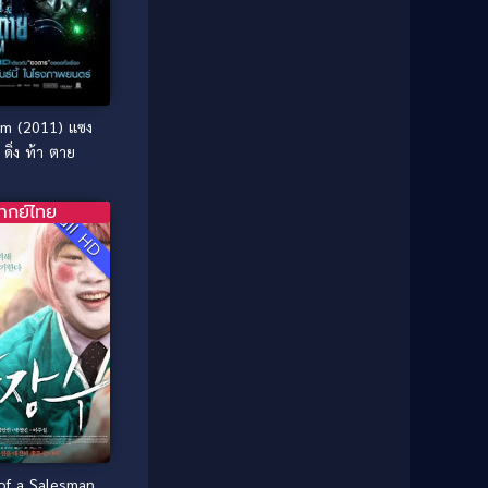
1987
1986
Classic หนังคลาสสิก
(25)
1985
1984
Comedy ตลก
(46)
1983
1982
1981
1980
Comedy ตลก
(515)
m (2011) แซง
1979
1978
Comedy ตลกขบขัน
(4)
 ดิ่ง ท้า ตาย
1976
1975
Coming of Age ก้าวพ้นวัย
(1)
1974
1972
ากย์ไทย
Full HD
1971
1970
Coming-of-Age
(3)
1969
1968
Coming-of-age ชีวิตวัยรุ่น
(21)
1964
1963
1962
1956
Community
(1)
1954
1950
Crime อาชญากรรม
(78)
1940
Crime อาชญากรรม
(289)
Cult Film
(4)
of a Salesman