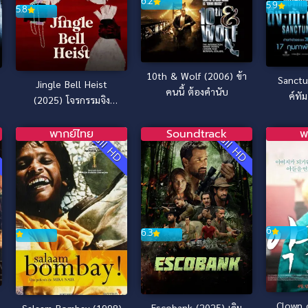
6.2
5.9
5.8
10th & Wolf (2006) ข้า
Sanctu
Jingle Bell Heist
คนนี้ ต้องคำนับ
ค์ทัม
(2025) โจรกรรมจิง
เกิลเบล
พากย์ไทย
Soundtrack
พ
D
Full HD
Full HD
6
6.3
Clown 
Escobank (2025) เดิม
Salaam Bombay (1998)