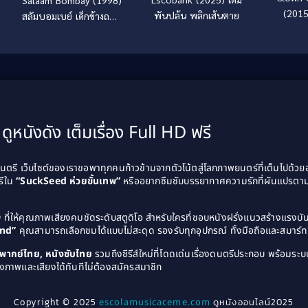
(2015
พันปล้น พลิกเส้นตาย
สลัมบอมเบย์ เด็กข้างถนน
{ซับไทย}
ดูหนังดัง เต็มเรื่อง Full HD ฟรี
รี เว็บไซต์ของเราขอพาทุกคนก้าวข้ามจากตัวโน้ตสู่โลกภาพยนตร์ที่เต็มไปด้ว
รีใน
“SuckSeed ห่วยขั้นเทพ”
หรืออยากซึมซับบรรยากาศความรักที่ผันแปรตาม
D
ที่ให้คุณภาพเสียงคมชัดระดับสตูดิโอ สำหรับใครที่ชอบหนังฝรั่งแนวสร้างแรง
and”
คุณสามารถเลือกชมได้แบบไม่สะดุด รองรับทุกอุปกรณ์ ทั้งมือถือและสมาร์ทท
ังพากย์ไทย, หนังซับไทย
รวมถึงซีรีส์ใหม่ที่โดดเด่นเรื่องดนตรีประกอบ พร้อมระบบ
งภาพและเสียงได้ทันทีไม่ต้องสมัครสมาชิก
Copyright © 2025
escolamusicaceme.com
ดูหนังออนไลน์2025