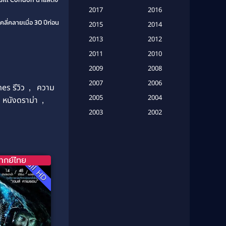
Based on a True Story เรื่องจริง
2017
2016
(20)
ลี่คลายเมื่อ 30 ปีก่อน
2015
2014
Based on a True Story เรื่องจริง
2013
2012
(16)
2011
2010
2009
Based on Novel
(6)
2008
2007
2006
s รีวิว
,
ความ
Betrayal
(1)
2005
2004
หนังดราม่า
,
Biography
(3)
2003
2002
2001
2000
Biography ชีวประวัติ
(26)
1999
1998
Biography ชีวิตจริง
(41)
1997
1996
ากย์ไทย
Full HD
1995
1994
Black Comedy
(10)
1993
1992
Classic หนังคลาสสิก
(134)
1991
1990
Classic หนังคลาสสิก
(21)
1989
1988