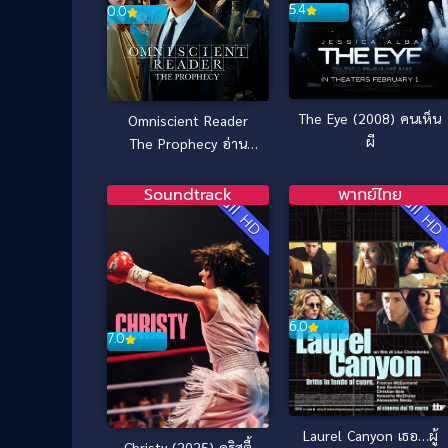
5.4
0.0
The Eye (2008) คนเห็น
Omniscient Reader
ผี
The Prophecy อ่าน
ชะตาวันสิ้นโลก (2025)
Soundtrack
พากย์ไทย
Full HD
Full H
6.0
7.0
Laurel Canyon เธอ…ผู้
Christy (2025) คริสตี้