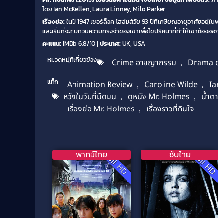
โดย Ian McKellen, Laura Linney, Milo Parker
เรื่องย่อ:
ในปี 1947 เชอร์ล็อค โฮล์มส์วัย 93 ปีที่เกษียณอายุอาศัยอย
และเริ่มที่จะทบทวนความทรงจำของเขาเพื่อไขปริศนาที่ทำให้เขาต้องออ
คะแนน:
IMDb 6.8/10 |
ประเทศ:
UK, USA
หมวดหมู่ที่เกี่ยวข้อง
Crime อาชญากรรม
,
Drama ด
แท็ก
Animation Review
,
Caroline Wilde
,
Ia
หวังในวันที่มืดมน
,
ดูหนัง Mr. Holmes
,
น้ำต
เรื่องย่อ Mr. Holmes
,
เรื่องราวที่กินใจ
พากย์ไทย
ซับไทย
Full HD
Full H