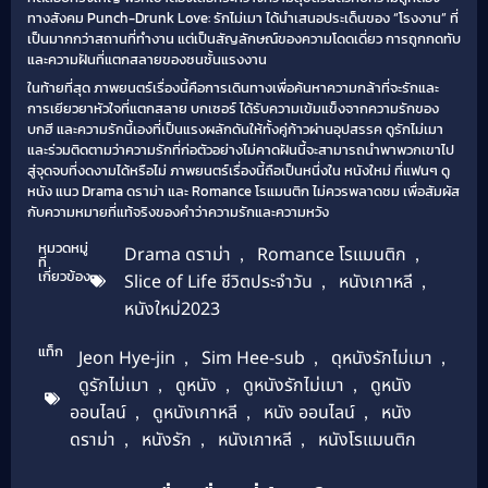
ทางสังคม Punch-Drunk Love: รักไม่เมา ได้นำเสนอประเด็นของ “โรงงาน” ที่
เป็นมากกว่าสถานที่ทำงาน แต่เป็นสัญลักษณ์ของความโดดเดี่ยว การถูกกดทับ
และความฝันที่แตกสลายของชนชั้นแรงงาน
ในท้ายที่สุด ภาพยนตร์เรื่องนี้คือการเดินทางเพื่อค้นหาความกล้าที่จะรักและ
การเยียวยาหัวใจที่แตกสลาย บกเซอร์ ได้รับความเข้มแข็งจากความรักของ
บกฮี และความรักนี้เองที่เป็นแรงผลักดันให้ทั้งคู่ก้าวผ่านอุปสรรค ดูรักไม่เมา
และร่วมติดตามว่าความรักที่ก่อตัวอย่างไม่คาดฝันนี้จะสามารถนำพาพวกเขาไป
สู่จุดจบที่งดงามได้หรือไม่ ภาพยนตร์เรื่องนี้ถือเป็นหนึ่งใน หนังใหม่ ที่แฟนๆ ดู
หนัง แนว Drama ดราม่า และ Romance โรแมนติก ไม่ควรพลาดชม เพื่อสัมผัส
กับความหมายที่แท้จริงของคำว่าความรักและความหวัง
หมวดหมู่
Drama ดราม่า
,
Romance โรแมนติก
,
ที่
เกี่ยวข้อง
Slice of Life ชีวิตประจำวัน
,
หนังเกาหลี
,
หนังใหม่2023
แท็ก
Jeon Hye-jin
,
Sim Hee-sub
,
ดุหนังรักไม่เมา
,
ดูรักไม่เมา
,
ดูหนัง
,
ดูหนังรักไม่เมา
,
ดูหนัง
ออนไลน์
,
ดูหนังเกาหลี
,
หนัง ออนไลน์
,
หนัง
ดราม่า
,
หนังรัก
,
หนังเกาหลี
,
หนังโรแมนติก
0.0