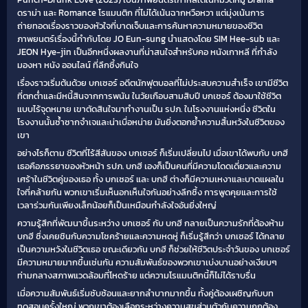
ดราม่า และ Romance โรแมนติก ที่ไม่ได้เน้นฉากหวือหวา แต่มุ่งเน้นการ
ถ่ายทอดเรื่องราวของหัวใจที่บาดเจ็บและการค้นหาความหมายของชีวิต
ภาพยนตร์เรื่องนี้กำกับโดย JO Eun-sung นำแสดงโดย SIM Hee-sub และ
JEON Hye-jin เป็นอีกหนึ่งผลงานที่น่าสนใจสำหรับคอ หนังเกาหลี ที่กำลัง
มองหา หนัง ออนไลน์ ที่ลึกซึ้งกินใจ
เรื่องราวเริ่มต้นด้วย บกเซอร์ อดีตนักฟุตบอลที่ไม่ประสบความสำเร็จ เขามีชีวิต
ที่ตกต่ำและมีหนี้สินจากการพนัน ในวัยเกือบสามสิบปี บกเซอร์ ต้องมาใช้ชีวิต
แบบไร้จุดหมาย เขาตัดสินใจมาทำงานเป็น รปภ. ในโรงงานแห่งหนึ่ง ชีวิตใน
โรงงานนั้นซ้ำซากจำเจและน่าเบื่อหน่าย มันยิ่งตอกย้ำความสิ้นหวังในชีวิตของ
เขา
อย่างไรก็ตาม ชีวิตที่ไร้สีสันของ บกเซอร์ ก็เริ่มเปลี่ยนไป เมื่อเขาได้พบกับ บกฮี
เธอคือภรรยาของหัวหน้า รปภ. บกฮี เองก็เป็นคนที่มีความโดดเดี่ยวและความ
เศร้าในชีวิตคู่ของเธอ ทั้ง บกเซอร์ และ บกฮี ต่างก็มีความเหงาและบาดแผลใน
ใจที่คล้ายกัน พวกเขาเริ่มเห็นอกเห็นใจกันอย่างลึกซึ้ง การพูดคุยและการใช้
เวลาร่วมกันเพียงเล็กน้อยก็เป็นเหมือนกำลังใจอันยิ่งใหญ่
ความรู้สึกที่พัฒนาขึ้นระหว่าง บกเซอร์ กับ บกฮี กลายเป็นความรักที่ต้องห้าม
บกฮี ซึ่งเคยชินกับความโชคร้ายและความหดหู่ ก็เริ่มรู้สึกว่า บกเซอร์ ได้กลาย
เป็นความหวังในชีวิตเธอ ขณะเดียวกัน บกฮี ก็ช่วยให้ชีวิตประจำวันของ บกเซอร์
มีความหมายมากขึ้นเช่นกัน ความสัมพันธ์ของพวกเขาเบ่งบานอย่างเงียบๆ
ท่ามกลางสภาพแวดล้อมที่โหดร้าย แต่ความโรแมนติกนี้ก็ไม่ได้ราบรื่น
เมื่อความสัมพันธ์เริ่มซับซ้อนและยากลำบากมากขึ้น ทั้งคู่ต้องเผชิญกับบท
ทดสอบครั้งใหญ่ พวกเขาต้องเลือกระหว่างความสุขส่วนตัวกับความถูกต้อง