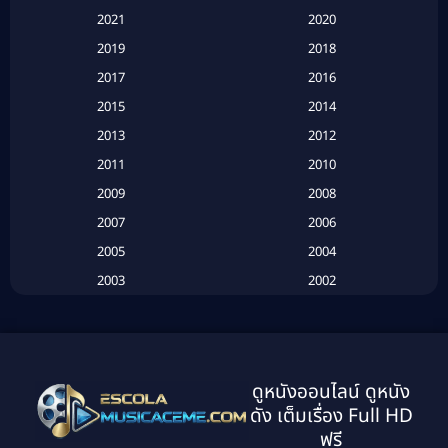
Based on a True Story สร้างจากเรื่องจริง
(2)
2021
2020
2019
2018
Based on a True Story เรื่องจริง
(16)
2017
2016
Based on a True Story เรื่องจริง
(20)
2015
2014
2013
2012
Based on Novel
(6)
2011
2010
Betrayal
(1)
2009
2008
Biography
(3)
2007
2006
2005
2004
Biography ชีวประวัติ
(26)
2003
2002
Biography ชีวิตจริง
(41)
2001
2000
1999
1998
Black Comedy
(10)
1997
1996
Classic หนังคลาสสิก
(25)
ดูหนังออนไลน์ ดูหนัง
1995
1994
ดัง เต็มเรื่อง Full HD
Classic หนังคลาสสิก
(134)
1993
1992
ฟรี