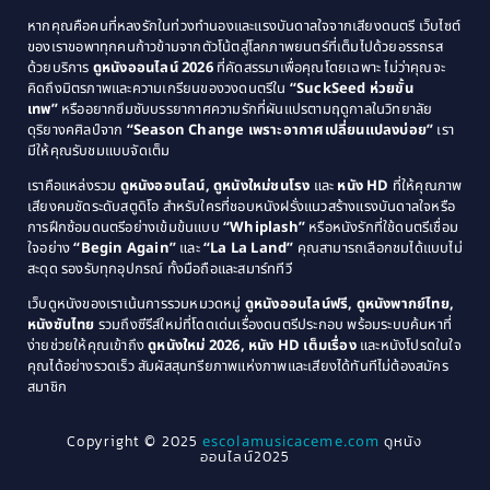
1991
1990
Classic หนังคลาสสิก
(21)
หากคุณคือคนที่หลงรักในท่วงทำนองและแรงบันดาลใจจากเสียงดนตรี เว็บไซต์
1989
1988
ของเราขอพาทุกคนก้าวข้ามจากตัวโน้ตสู่โลกภาพยนตร์ที่เต็มไปด้วยอรรถรส
Comedy ตลก
(515)
ด้วยบริการ
ดูหนังออนไลน์ 2026
ที่คัดสรรมาเพื่อคุณโดยเฉพาะ ไม่ว่าคุณจะ
1987
1986
คิดถึงมิตรภาพและความเกรียนของวงดนตรีใน
“SuckSeed ห่วยขั้น
1985
1984
Comedy ตลก
(46)
เทพ”
หรืออยากซึมซับบรรยากาศความรักที่ผันแปรตามฤดูกาลในวิทยาลัย
ดุริยางคศิลป์จาก
“Season Change เพราะอากาศเปลี่ยนแปลงบ่อย”
เรา
1983
1982
มีให้คุณรับชมแบบจัดเต็ม
Comedy ตลกขบขัน
(4)
1981
1980
เราคือแหล่งรวม
ดูหนังออนไลน์, ดูหนังใหม่ชนโรง
และ
หนัง HD
ที่ให้คุณภาพ
1979
Coming of Age ก้าวพ้นวัย
(1)
1978
เสียงคมชัดระดับสตูดิโอ สำหรับใครที่ชอบหนังฝรั่งแนวสร้างแรงบันดาลใจหรือ
การฝึกซ้อมดนตรีอย่างเข้มข้นแบบ
“Whiplash”
หรือหนังรักที่ใช้ดนตรีเชื่อม
1976
1975
Coming-of-Age
(3)
ใจอย่าง
“Begin Again”
และ
“La La Land”
คุณสามารถเลือกชมได้แบบไม่
1974
1972
สะดุด รองรับทุกอุปกรณ์ ทั้งมือถือและสมาร์ททีวี
Coming-of-age ชีวิตวัยรุ่น
(21)
1971
1970
เว็บดูหนังของเราเน้นการรวมหมวดหมู่
ดูหนังออนไลน์ฟรี, ดูหนังพากย์ไทย,
หนังซับไทย
รวมถึงซีรีส์ใหม่ที่โดดเด่นเรื่องดนตรีประกอบ พร้อมระบบค้นหาที่
1969
1968
Community
(1)
ง่ายช่วยให้คุณเข้าถึง
ดูหนังใหม่ 2026, หนัง HD เต็มเรื่อง
และหนังโปรดในใจ
1964
1963
คุณได้อย่างรวดเร็ว สัมผัสสุนทรียภาพแห่งภาพและเสียงได้ทันทีไม่ต้องสมัคร
Crime อาชญากรรม
(289)
สมาชิก
1962
1956
1954
1950
Crime อาชญากรรม
(78)
Copyright © 2025
escolamusicaceme.com
ดูหนัง
1940
ออนไลน์2025
Cult Film
(4)