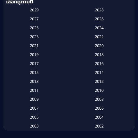
เลือกดูตามปี
Anthology
(1)
2029
2028
Apple TV
(20)
2027
2026
2025
2024
Apple TV+
(120)
2023
2022
Based on a True Story สร้างจากเรื่องจริง
(2)
2021
2020
2019
2018
Based on a True Story เรื่องจริง
(16)
2017
2016
Based on a True Story เรื่องจริง
(20)
2015
2014
2013
2012
Based on Novel
(6)
2011
2010
Betrayal
(1)
2009
2008
Biography
(3)
2007
2006
2005
2004
Biography ชีวประวัติ
(26)
2003
2002
Biography ชีวิตจริง
(41)
2001
2000