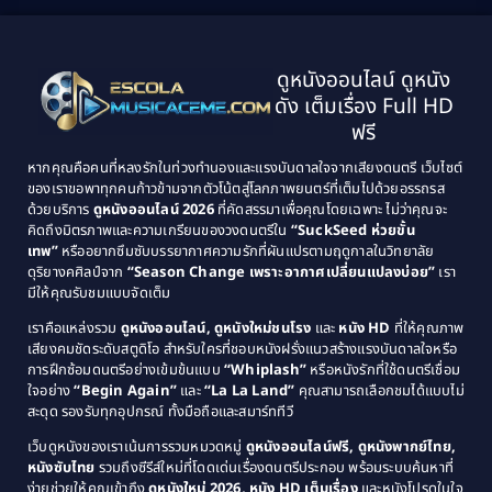
1999
1998
Black Comedy
(10)
1997
1996
Classic หนังคลาสสิก
(25)
ดูหนังออนไลน์ ดูหนัง
1995
1994
ดัง เต็มเรื่อง Full HD
Classic หนังคลาสสิก
(134)
1993
1992
ฟรี
1991
1990
Classic หนังคลาสสิก
(21)
หากคุณคือคนที่หลงรักในท่วงทำนองและแรงบันดาลใจจากเสียงดนตรี เว็บไซต์
1989
1988
ของเราขอพาทุกคนก้าวข้ามจากตัวโน้ตสู่โลกภาพยนตร์ที่เต็มไปด้วยอรรถรส
Comedy ตลก
(515)
ด้วยบริการ
ดูหนังออนไลน์ 2026
ที่คัดสรรมาเพื่อคุณโดยเฉพาะ ไม่ว่าคุณจะ
1987
1986
คิดถึงมิตรภาพและความเกรียนของวงดนตรีใน
“SuckSeed ห่วยขั้น
1985
1984
Comedy ตลก
(46)
เทพ”
หรืออยากซึมซับบรรยากาศความรักที่ผันแปรตามฤดูกาลในวิทยาลัย
ดุริยางคศิลป์จาก
“Season Change เพราะอากาศเปลี่ยนแปลงบ่อย”
เรา
1983
1982
มีให้คุณรับชมแบบจัดเต็ม
Comedy ตลกขบขัน
(4)
1981
1980
เราคือแหล่งรวม
ดูหนังออนไลน์, ดูหนังใหม่ชนโรง
และ
หนัง HD
ที่ให้คุณภาพ
1979
Coming of Age ก้าวพ้นวัย
(1)
1978
เสียงคมชัดระดับสตูดิโอ สำหรับใครที่ชอบหนังฝรั่งแนวสร้างแรงบันดาลใจหรือ
การฝึกซ้อมดนตรีอย่างเข้มข้นแบบ
“Whiplash”
หรือหนังรักที่ใช้ดนตรีเชื่อม
1976
1975
Coming-of-Age
(3)
ใจอย่าง
“Begin Again”
และ
“La La Land”
คุณสามารถเลือกชมได้แบบไม่
1974
1972
สะดุด รองรับทุกอุปกรณ์ ทั้งมือถือและสมาร์ททีวี
Coming-of-age ชีวิตวัยรุ่น
(21)
1971
1970
เว็บดูหนังของเราเน้นการรวมหมวดหมู่
ดูหนังออนไลน์ฟรี, ดูหนังพากย์ไทย,
หนังซับไทย
รวมถึงซีรีส์ใหม่ที่โดดเด่นเรื่องดนตรีประกอบ พร้อมระบบค้นหาที่
1969
1968
Community
(1)
ง่ายช่วยให้คุณเข้าถึง
ดูหนังใหม่ 2026, หนัง HD เต็มเรื่อง
และหนังโปรดในใจ