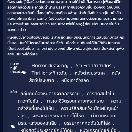
ถึงเราจะไม่รู้เนื้อเรื่องทั้งหมด แต่พอจะเดาทางได้ว่ามันคือการต่อสู้เพื่อเอาชีวิต
รอดจากสัตว์ประหลาดในตำนาน บรรยากาศของความสิ้นหวังคงจะถูกบีบคั้น
ออกมาอย่างเต็มที่ เมื่อกลุ่มตัวละครต้องเผชิญหน้ากับสิ่งที่น่าจะอยู่ในหนังสือ
แต่กลับโผล่มาไล่ล่าพวกเขาในชีวิตจริง ทีมนักแสดงคงต้องถ่ายทอดความกลัว
และความสับสนออกมาอย่างหนักหน่วง เพื่อให้คนดูรู้สึกเหมือนหนีตายไปกับ
พวกเขาด้วย
หนังแนวนี้อาจไม่ได้ซับซ้อนอะไรมาก แต่เสน่ห์ของมันคือการได้ลุ้นไปกับตัวละคร
นี่แหละ มันทำให้เรากลับมาคิดว่า ถ้าวันหนึ่งตำนานที่เคยได้ยินได้ฟังมันกลาย
เป็นเรื่องจริงขึ้นมา เราจะทำยังไง จะหนีไปไหน หรือจะสู้กับมันดี เป็นหนังที่ดูเพื่อ
ความบันเทิงได้ดีเลย
หมวด
Horror สยองขวัญ
,
Sci-Fi วิทยาศาสตร์
,
หมู่ที่
เกี่ยวข้อง
Thriller ระทึกขวัญ
,
หนังต่างประเทศ
,
หนัง
สัตว์ประหลาด
,
หนังเอาตัวรอด
แท็ก
กลุ่มคนต้องหนีตายจากอสูรกาย
,
การตัดสินใจใน
ภาวะคับขัน
,
การเอาชีวิตรอดกลางทะเลทราย
,
ความ
กลัวสิ่งที่มองไม่เห็น
,
ความรู้สึกสิ้นหวังเมื่อเผชิญหน้า
อสูร
,
จะรอดจากหนอนยักษ์ได้ไหม
,
ตำนานหนอน
มรณะแห่งมองโกเลีย
,
บรรยากาศกดดันในที่โล่ง
,
หนังสัตว์ประหลาดยักษ์ใต้ดิน
,
หนังเกรดบีดูแก้เบื่อ
,