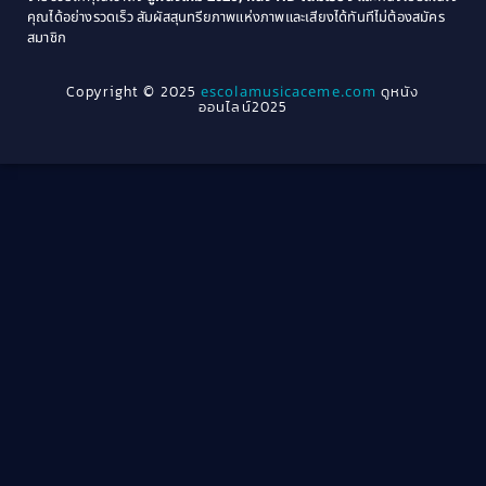
1964
1963
คุณได้อย่างรวดเร็ว สัมผัสสุนทรียภาพแห่งภาพและเสียงได้ทันทีไม่ต้องสมัคร
Crime อาชญากรรม
(289)
สมาชิก
1962
1956
1954
1950
Crime อาชญากรรม
(78)
Copyright © 2025
escolamusicaceme.com
ดูหนัง
1940
ออนไลน์2025
Cult Film
(4)
Culture
(8)
Dance เต้น
(13)
Dark Comedy ตลกร้าย
(11)
Detective
(21)
Detective สืบสวน
(40)
Detective สืบสวน
(46)
Disaster
(22)
Disney+
(42)