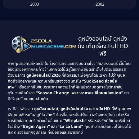
2003
2002
Biography ชีวิตจริง
(41)
2001
2000
1999
1998
Black Comedy
(10)
1997
1996
Classic หนังคลาสสิก
(134)
ดูหนังออนไลน์ ดูหนัง
1995
1994
ดัง เต็มเรื่อง Full HD
Classic หนังคลาสสิก
(21)
1993
1992
ฟรี
1991
1990
Classic หนังคลาสสิก
(25)
หากคุณคือคนที่หลงรักในท่วงทำนองและแรงบันดาลใจจากเสียงดนตรี เว็บไซต์
1989
1988
ของเราขอพาทุกคนก้าวข้ามจากตัวโน้ตสู่โลกภาพยนตร์ที่เต็มไปด้วยอรรถรส
Comedy ตลก
(46)
ด้วยบริการ
ดูหนังออนไลน์ 2026
ที่คัดสรรมาเพื่อคุณโดยเฉพาะ ไม่ว่าคุณจะ
1987
1986
คิดถึงมิตรภาพและความเกรียนของวงดนตรีใน
“SuckSeed ห่วยขั้น
1985
1984
Comedy ตลก
(515)
เทพ”
หรืออยากซึมซับบรรยากาศความรักที่ผันแปรตามฤดูกาลในวิทยาลัย
ดุริยางคศิลป์จาก
“Season Change เพราะอากาศเปลี่ยนแปลงบ่อย”
เรา
1983
1982
มีให้คุณรับชมแบบจัดเต็ม
Comedy ตลกขบขัน
(4)
1981
1980
เราคือแหล่งรวม
ดูหนังออนไลน์, ดูหนังใหม่ชนโรง
และ
หนัง HD
ที่ให้คุณภาพ
1979
Coming of Age ก้าวพ้นวัย
(1)
1978
เสียงคมชัดระดับสตูดิโอ สำหรับใครที่ชอบหนังฝรั่งแนวสร้างแรงบันดาลใจหรือ
การฝึกซ้อมดนตรีอย่างเข้มข้นแบบ
“Whiplash”
หรือหนังรักที่ใช้ดนตรีเชื่อม
1976
1975
Coming-of-Age
(3)
ใจอย่าง
“Begin Again”
และ
“La La Land”
คุณสามารถเลือกชมได้แบบไม่
1974
1972
สะดุด รองรับทุกอุปกรณ์ ทั้งมือถือและสมาร์ททีวี
Coming-of-age ชีวิตวัยรุ่น
(21)