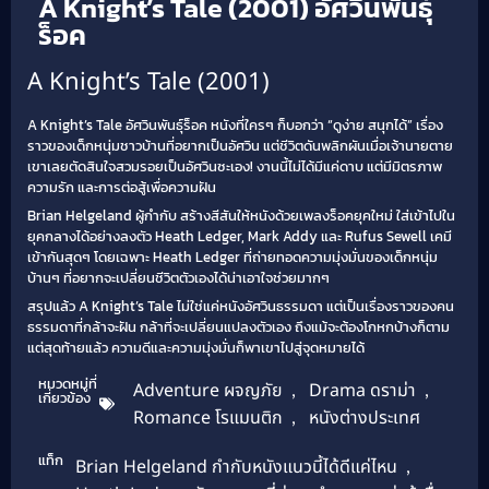
A Knight’s Tale (2001) อัศวินพันธุ์
ร็อค
A Knight’s Tale (2001)
A Knight’s Tale อัศวินพันธุ์ร็อค หนังที่ใครๆ ก็บอกว่า “ดูง่าย สนุกได้” เรื่อง
ราวของเด็กหนุ่มชาวบ้านที่อยากเป็นอัศวิน แต่ชีวิตดันพลิกผันเมื่อเจ้านายตาย
เขาเลยตัดสินใจสวมรอยเป็นอัศวินซะเอง! งานนี้ไม่ได้มีแค่ดาบ แต่มีมิตรภาพ
ความรัก และการต่อสู้เพื่อความฝัน
Brian Helgeland ผู้กำกับ สร้างสีสันให้หนังด้วยเพลงร็อคยุคใหม่ ใส่เข้าไปใน
ยุคกลางได้อย่างลงตัว Heath Ledger, Mark Addy และ Rufus Sewell เคมี
เข้ากันสุดๆ โดยเฉพาะ Heath Ledger ที่ถ่ายทอดความมุ่งมั่นของเด็กหนุ่ม
บ้านๆ ที่อยากจะเปลี่ยนชีวิตตัวเองได้น่าเอาใจช่วยมากๆ
สรุปแล้ว A Knight’s Tale ไม่ใช่แค่หนังอัศวินธรรมดา แต่เป็นเรื่องราวของคน
ธรรมดาที่กล้าจะฝัน กล้าที่จะเปลี่ยนแปลงตัวเอง ถึงแม้จะต้องโกหกบ้างก็ตาม
แต่สุดท้ายแล้ว ความดีและความมุ่งมั่นก็พาเขาไปสู่จุดหมายได้
หมวดหมู่ที่
Adventure ผจญภัย
,
Drama ดราม่า
,
เกี่ยวข้อง
Romance โรแมนติก
,
หนังต่างประเทศ
แท็ก
Brian Helgeland กำกับหนังแนวนี้ได้ดีแค่ไหน
,