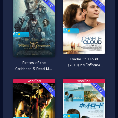
Full HD
Full HD
6.4
6.7
Charlie St. Cloud
Pirates of the
(2010) สายใยรักสอง
Caribbean 5 Dead Men
สัญญา
Tell No Tales สงคราม
แค้นโจรสลัดไร้ชีพ
พากย์ไทย
พากย์ไทย
Full HD
Full HD
(2017)
5.6