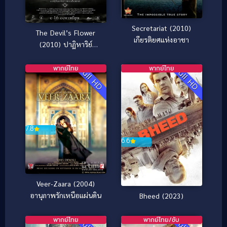
Secretariat (2010)
The Devil’s Flower
เกียรติยศแห่งอาชา
(2010) ปาฏิหาริย์
มัจจุราชล่ารัก
พากย์ไทย
พากย์ไทย
Full HD
Full HD
7.8
6.6
Veer-Zaara (2004)
อานุภาพรักเหนือแผ่นดิน
Bheed (2023)
พากย์ไทย
พากย์ไทย/ซับ