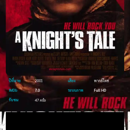
ปีที่ฉาย
2001
เสียง
พากย์ไทย
IMDb
7.0
ระบบภาพ
Full HD
รับชม
47 ครั้ง