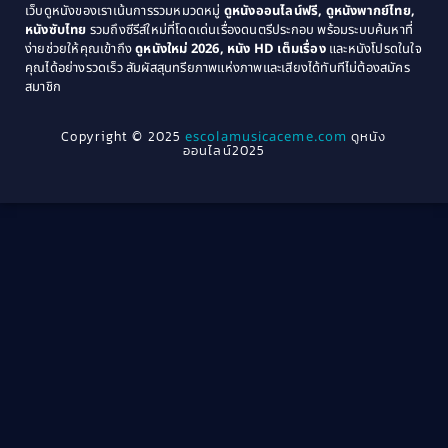
1971
1970
เว็บดูหนังของเราเน้นการรวมหมวดหมู่
ดูหนังออนไลน์ฟรี, ดูหนังพากย์ไทย,
หนังซับไทย
รวมถึงซีรีส์ใหม่ที่โดดเด่นเรื่องดนตรีประกอบ พร้อมระบบค้นหาที่
1969
1968
Community
(1)
ง่ายช่วยให้คุณเข้าถึง
ดูหนังใหม่ 2026, หนัง HD เต็มเรื่อง
และหนังโปรดในใจ
1964
1963
คุณได้อย่างรวดเร็ว สัมผัสสุนทรียภาพแห่งภาพและเสียงได้ทันทีไม่ต้องสมัคร
Crime อาชญากรรม
(78)
สมาชิก
1962
1956
1954
1950
Crime อาชญากรรม
(289)
Copyright © 2025
escolamusicaceme.com
ดูหนัง
1940
ออนไลน์2025
Cult Film
(4)
Culture
(8)
Dance เต้น
(13)
Dark Comedy ตลกร้าย
(11)
Detective
(21)
Detective สืบสวน
(46)
Detective สืบสวน
(40)
Disaster
(22)