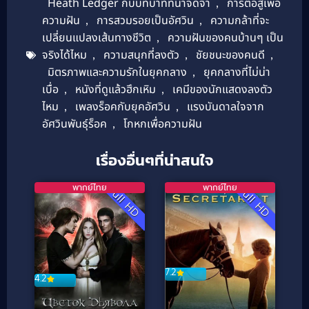
Heath Ledger กับบทบาทที่น่าจดจำ
,
การต่อสู้เพื่อ
ความฝัน
,
การสวมรอยเป็นอัศวิน
,
ความกล้าที่จะ
เปลี่ยนแปลงเส้นทางชีวิต
,
ความฝันของคนบ้านๆ เป็น
จริงได้ไหม
,
ความสนุกที่ลงตัว
,
ชัยชนะของคนดี
,
มิตรภาพและความรักในยุคกลาง
,
ยุคกลางที่ไม่น่า
เบื่อ
,
หนังที่ดูแล้วฮึกเหิม
,
เคมีของนักแสดงลงตัว
ไหม
,
เพลงร็อคกับยุคอัศวิน
,
แรงบันดาลใจจาก
อัศวินพันธุ์ร็อค
,
โกหกเพื่อความฝัน
เรื่องอื่นๆที่น่าสนใจ
พากย์ไทย
พากย์ไทย
Full HD
Full HD
7.2
4.2