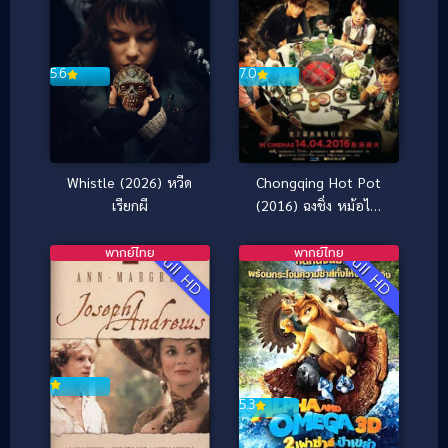
7.0
5.6
Chongqing Hot Pot
Whistle (2026) หวีด
(2016) ฉงชิ่ง หม้อไฟ
เรียกผี
นรกเดือด เพื่อนข้าตายไม่
ได้ [ซับไทย]
พากย์ไทย
พากย์ไทย
Full HD
Full HD
5.3