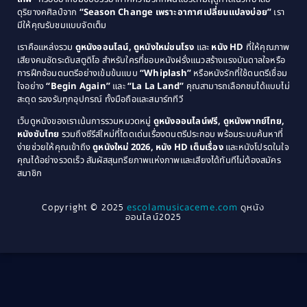
ดุริยางคศิลป์จาก
“Season Change เพราะอากาศเปลี่ยนแปลงบ่อย”
เรา
1983
1982
มีให้คุณรับชมแบบจัดเต็ม
Comedy ตลกขบขัน
(4)
1981
1980
เราคือแหล่งรวม
ดูหนังออนไลน์, ดูหนังใหม่ชนโรง
และ
หนัง HD
ที่ให้คุณภาพ
1979
Coming of Age ก้าวพ้นวัย
(1)
1978
เสียงคมชัดระดับสตูดิโอ สำหรับใครที่ชอบหนังฝรั่งแนวสร้างแรงบันดาลใจหรือ
การฝึกซ้อมดนตรีอย่างเข้มข้นแบบ
“Whiplash”
หรือหนังรักที่ใช้ดนตรีเชื่อม
1976
1975
Coming-of-Age
(3)
ใจอย่าง
“Begin Again”
และ
“La La Land”
คุณสามารถเลือกชมได้แบบไม่
1974
1972
สะดุด รองรับทุกอุปกรณ์ ทั้งมือถือและสมาร์ททีวี
Coming-of-age ชีวิตวัยรุ่น
(21)
1971
1970
เว็บดูหนังของเราเน้นการรวมหมวดหมู่
ดูหนังออนไลน์ฟรี, ดูหนังพากย์ไทย,
หนังซับไทย
รวมถึงซีรีส์ใหม่ที่โดดเด่นเรื่องดนตรีประกอบ พร้อมระบบค้นหาที่
1969
1968
Community
(1)
ง่ายช่วยให้คุณเข้าถึง
ดูหนังใหม่ 2026, หนัง HD เต็มเรื่อง
และหนังโปรดในใจ
1964
1963
คุณได้อย่างรวดเร็ว สัมผัสสุนทรียภาพแห่งภาพและเสียงได้ทันทีไม่ต้องสมัคร
Crime อาชญากรรม
(289)
สมาชิก
1962
1956
1954
1950
Crime อาชญากรรม
(78)
Copyright © 2025
escolamusicaceme.com
ดูหนัง
1940
ออนไลน์2025
Cult Film
(4)
Culture
(8)
Dance เต้น
(13)