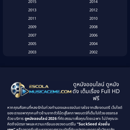
2015
2014
2013
2012
Based on Novel
(6)
2011
2010
Betrayal
(1)
2009
2008
Biography
(3)
2007
2006
2005
2004
Biography ชีวประวัติ
(26)
2003
2002
Biography ชีวิตจริง
(41)
2001
2000
1999
1998
Black Comedy
(10)
1997
1996
Classic หนังคลาสสิก
(25)
ดูหนังออนไลน์ ดูหนัง
1995
1994
ดัง เต็มเรื่อง Full HD
Classic หนังคลาสสิก
(134)
1993
1992
ฟรี
1991
1990
Classic หนังคลาสสิก
(21)
หากคุณคือคนที่หลงรักในท่วงทำนองและแรงบันดาลใจจากเสียงดนตรี เว็บไซต์
1989
1988
ของเราขอพาทุกคนก้าวข้ามจากตัวโน้ตสู่โลกภาพยนตร์ที่เต็มไปด้วยอรรถรส
Comedy ตลก
(515)
ด้วยบริการ
ดูหนังออนไลน์ 2026
ที่คัดสรรมาเพื่อคุณโดยเฉพาะ ไม่ว่าคุณจะ
1987
1986
คิดถึงมิตรภาพและความเกรียนของวงดนตรีใน
“SuckSeed ห่วยขั้น
1985
1984
Comedy ตลก
(46)
เทพ”
หรืออยากซึมซับบรรยากาศความรักที่ผันแปรตามฤดูกาลในวิทยาลัย