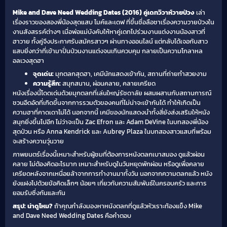
Mike and Dave Need Wedding Dates (2016) คู่เดทวิวาห์วายป่วง
เล่า
เรื่องราวของสองพี่น้องสุดแสบ ไมค์และเดฟ ที่ขึ้นชื่อลือชาเรื่องความวายป่วงใน
งานสังสรรค์ต่างๆ เมื่อพ่อแม่บังคับให้หาคู่เดทไปร่วมงานแต่งงานน้องสาวที่
ฮาวาย ทั้งคู่จึงประกาศรับสมัครสาวๆ ผ่านทางออนไลน์ แต่กลับได้เจอกับสาว
แสบยิ่งกว่าที่เข้ามาปั่นป่วนงานแต่งจนเกินควบคุม กลายเป็นความโกลาหล
อลเวงสุดฮา
จุดเด่น:
มุกตลกสุดฮา, เคมีนักแสดงเข้ากัน, สถานที่ถ่ายทำสวยงาม
ความรู้สึก:
สนุกสนาน, ผ่อนคลาย, คลายเครียด
หนังเรื่องนี้โดดเด่นด้วยมุกตลกที่เล่นใหญ่รัชดาลัย ผสมผสานกับสถานการณ์
ชวนอึดอัดที่เกิดขึ้นจากการรวมตัวของคนที่ไม่น่าจะเข้ากันได้ ทำให้เกิดเป็น
ความฮาที่คาดเดาไม่ได้ นอกจากนี้ เคมีของนักแสดงนำทั้งสี่ยังส่งเสริมให้หนัง
สนุกยิ่งขึ้นไปอีก ไม่ว่าจะเป็น Zac Efron และ Adam DeVine ในบทสองพี่น้อง
สุดป่วน หรือ Anna Kendrick และ Aubrey Plaza ในบทสองสาวแสบที่พร้อม
จะสร้างความวุ่นวาย
ภาพยนตร์เรื่องนี้เหมาะสำหรับผู้ชมที่ต้องการหนังตลกเบาสมอง ดูแล้วผ่อน
คลาย ไม่ต้องคิดอะไรมาก เหมาะสำหรับดูในวันหยุดพักผ่อน หรือดูเพื่อคลาย
เครียดหลังจากเหนื่อยล้าจากการทำงานมาทั้งวัน นอกจากความตลกแล้ว หนัง
ยังแฝงไปด้วยข้อคิดเล็กๆ น้อยๆ เกี่ยวกับความสัมพันธ์ในครอบครัว และการ
ยอมรับซึ่งกันและกัน
สรุป: น่าดูไหม?
ถ้าคุณกำลังมองหาหนังตลกที่ดูแล้วหัวเราะท้องแข็ง Mike
and Dave Need Wedding Dates คือคำตอบ