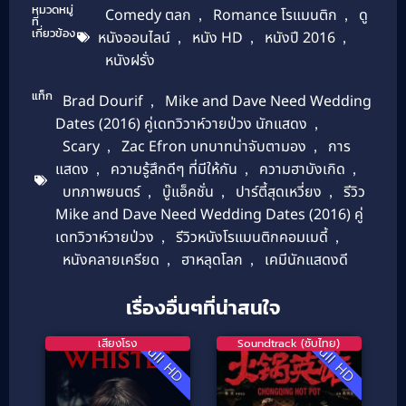
หมวดหมู่
Comedy ตลก
,
Romance โรแมนติก
,
ดู
ที่
เกี่ยวข้อง
หนังออนไลน์
,
หนัง HD
,
หนังปี 2016
,
หนังฝรั่ง
แท็ก
Brad Dourif
,
Mike and Dave Need Wedding
Dates (2016) คู่เดทวิวาห์วายป่วง นักแสดง
,
Scary
,
Zac Efron บทบาทน่าจับตามอง
,
การ
แสดง
,
ความรู้สึกดีๆ ที่มีให้กัน
,
ความฮาบังเกิด
,
บทภาพยนตร์
,
บู๊แอ็คชั่น
,
ปาร์ตี้สุดเหวี่ยง
,
รีวิว
Mike and Dave Need Wedding Dates (2016) คู่
เดทวิวาห์วายป่วง
,
รีวิวหนังโรแมนติกคอมเมดี้
,
หนังคลายเครียด
,
ฮาหลุดโลก
,
เคมีนักแสดงดี
เรื่องอื่นๆที่น่าสนใจ
เสียงโรง
Soundtrack (ซับไทย)
Full HD
Full HD