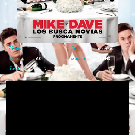
ปีที่ฉาย
2016
เสียง
พากย์ไทย
IMDb
6.0
ระบบภาพ
Full HD
รับชม
42 ครั้ง