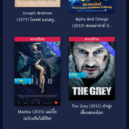
Joseph Andrews
Alpha And Omega
(1977) โจเซฟ แอนดรูว์ส์
(2010) สองเผ่าซ่าส์ ป่า
วีรบุรุษหัวใจรักเดียว [ซับ
เขย่า
ไทย]
พากย์ไทย
พากย์ไทย
Full HD
Full HD
6.8
5.0
The Grey (2011) ฝ่าฝูง
Maebia (2015) แม่เบี้ย
เขี้ยวสยองโลก
[ฉบับเต็มไม่มีตัด]